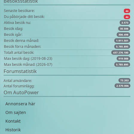
Besöksstatistik
Senaste besökare:
4s
Du påbörjade ditt besök:
4s
Aktiva besök nu:
3.573
Besök idag:
30.506
Besök igår:
306.498
Besök denna månad:
1.911.501
Besök förra månaden:
5.785.895
Totalt antal besök:
437.276.180
Max besök dag: (2019-08-23)
919.088
Max besök månad: (2026-07)
5.785.895
Forumstatistik
Antal användare:
73.203
Antal foruminlägg:
2.570.006
Om AutoPower
Annonsera här
Om sajten
Kontakt
Historik