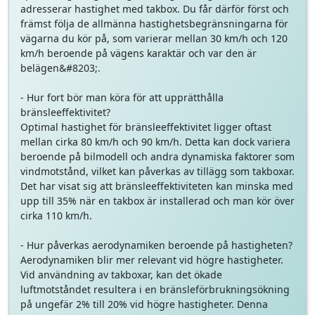
adresserar hastighet med takbox. Du får därför först och
främst följa de allmänna hastighetsbegränsningarna för
vägarna du kör på, som varierar mellan 30 km/h och 120
km/h beroende på vägens karaktär och var den är
belägen&#8203;.
- Hur fort bör man köra för att upprätthålla
bränsleeffektivitet?
Optimal hastighet för bränsleeffektivitet ligger oftast
mellan cirka 80 km/h och 90 km/h. Detta kan dock variera
beroende på bilmodell och andra dynamiska faktorer som
vindmotstånd, vilket kan påverkas av tillägg som takboxar.
Det har visat sig att bränsleeffektiviteten kan minska med
upp till 35% när en takbox är installerad och man kör över
cirka 110 km/h.
- Hur påverkas aerodynamiken beroende på hastigheten?
Aerodynamiken blir mer relevant vid högre hastigheter.
Vid användning av takboxar, kan det ökade
luftmotståndet resultera i en bränsleförbrukningsökning
på ungefär 2% till 20% vid högre hastigheter. Denna