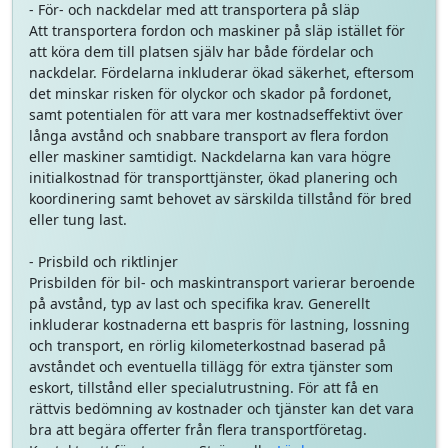
- För- och nackdelar med att transportera på släp
Att transportera fordon och maskiner på släp istället för
att köra dem till platsen själv har både fördelar och
nackdelar. Fördelarna inkluderar ökad säkerhet, eftersom
det minskar risken för olyckor och skador på fordonet,
samt potentialen för att vara mer kostnadseffektivt över
långa avstånd och snabbare transport av flera fordon
eller maskiner samtidigt. Nackdelarna kan vara högre
initialkostnad för transporttjänster, ökad planering och
koordinering samt behovet av särskilda tillstånd för bred
eller tung last.
- Prisbild och riktlinjer
Prisbilden för bil- och maskintransport varierar beroende
på avstånd, typ av last och specifika krav. Generellt
inkluderar kostnaderna ett baspris för lastning, lossning
och transport, en rörlig kilometerkostnad baserad på
avståndet och eventuella tillägg för extra tjänster som
eskort, tillstånd eller specialutrustning. För att få en
rättvis bedömning av kostnader och tjänster kan det vara
bra att begära offerter från flera transportföretag.