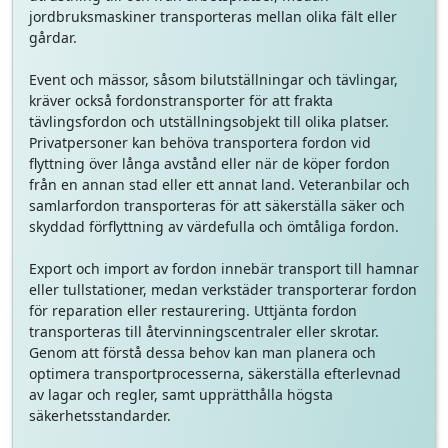
jordbruksmaskiner transporteras mellan olika fält eller
gårdar.
Event och mässor, såsom bilutställningar och tävlingar,
kräver också fordonstransporter för att frakta
tävlingsfordon och utställningsobjekt till olika platser.
Privatpersoner kan behöva transportera fordon vid
flyttning över långa avstånd eller när de köper fordon
från en annan stad eller ett annat land. Veteranbilar och
samlarfordon transporteras för att säkerställa säker och
skyddad förflyttning av värdefulla och ömtåliga fordon.
Export och import av fordon innebär transport till hamnar
eller tullstationer, medan verkstäder transporterar fordon
för reparation eller restaurering. Uttjänta fordon
transporteras till återvinningscentraler eller skrotar.
Genom att förstå dessa behov kan man planera och
optimera transportprocesserna, säkerställa efterlevnad
av lagar och regler, samt upprätthålla högsta
säkerhetsstandarder.