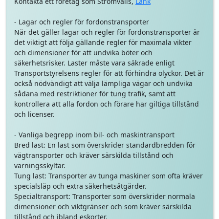
Kontakta ett företag som Strömvalls,
Länk
- Lagar och regler för fordonstransporter
När det gäller lagar och regler för fordonstransporter är
det viktigt att följa gällande regler för maximala vikter
och dimensioner för att undvika böter och
säkerhetsrisker. Laster måste vara säkrade enligt
Transportstyrelsens regler för att förhindra olyckor. Det är
också nödvändigt att välja lämpliga vägar och undvika
sådana med restriktioner för tung trafik, samt att
kontrollera att alla fordon och förare har giltiga tillstånd
och licenser.
- Vanliga begrepp inom bil- och maskintransport
Bred last: En last som överskrider standardbredden för
vägtransporter och kräver särskilda tillstånd och
varningsskyltar.
Tung last: Transporter av tunga maskiner som ofta kräver
specialsläp och extra säkerhetsåtgärder.
Specialtransport: Transporter som överskrider normala
dimensioner och viktgränser och som kräver särskilda
tillstånd och ibland eskorter.