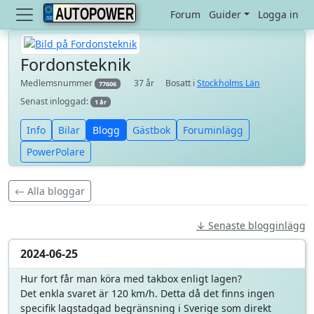
AUTOPOWER
Forum
Guider
Logga in
Fordonsteknik
Medlemsnummer
37 år
Bosatt i
Stockholms Län
77606
Senast inloggad:
1 år
Info
Bilar
Blogg
Gästbok
Foruminlägg
PowerPolare
Alla bloggar
↓ Senaste blogginlägg
2024-06-25
Hur fort får man köra med takbox enligt lagen?
Det enkla svaret är 120 km/h. Detta då det finns ingen
specifik lagstadgad begränsning i Sverige som direkt