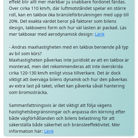
effekt blir allt mer märkbar ju snabbare fordonet färdas.
Över cirka 110 km/h, där luftmotståndet spelar en större
roll, kan en takbox öka bränsleförbrukningen med upp till
20%. Det exakta värdet beror på faktorer som bilens
design, takboxens form och hur väl lasten är packad. Läs
mer takboxar med aerodynamisk design:
Länk
- Ändras maxhastigheten med en takbox beroende på typ
av bil som körs?
Maxhastigheten påverkas inte juridiskt av att en takbox är
monterad, men det rekommenderas att inte överskrida
cirka 120-130 km/h enligt vissa tillverkare. Det är dock
viktigt att överväga bilens dynamik och hur den påverkas
av extra last på taket, vilket kan påverka såväl hantering
som bromssträcka.
Sammanfattningsvis är det viktigt att följa vägens
hastighetsbegränsningar och anpassa din körning efter
både vägförhållanden och bilens belastning för att
säkerställa både säkerhet och bränsleeffektivitet. Mer
information här:
Länk