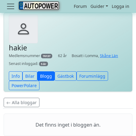
AUTOPOWER
Forum
Guider
Logga in
hakie
Medlemsnummer
62 år
Bosatt i Lomma,
Skåne Län
70137
Senast inloggad:
5 år
Info
Bilar
Blogg
Gästbok
Foruminlägg
PowerPolare
Alla bloggar
Det finns inget i bloggen än.