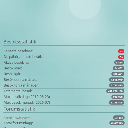
Besöksstatistik
Senaste besökare:
4s
Du påbörjade ditt besök:
5s
Aktiva besök nu:
6.464
Besök idag:
24.452
Besök igår:
330.471
Besök denna månad:
1.598.949
Besök förra månaden:
5.785.895
Totalt antal besök:
437.276.180
Max besök dag: (2019-08-23)
919.088
Max besök månad: (2026-07)
5.785.895
Forumstatistik
Antal användare:
73.203
Antal foruminlägg:
2.569.995