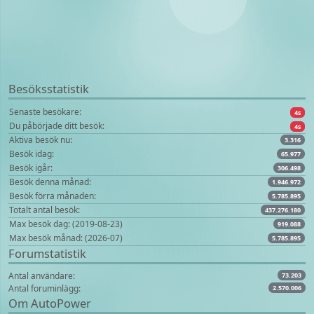
Besöksstatistik
Senaste besökare:
4s
Du påbörjade ditt besök:
4s
Aktiva besök nu:
3.316
Besök idag:
65.977
Besök igår:
306.498
Besök denna månad:
1.946.972
Besök förra månaden:
5.785.895
Totalt antal besök:
437.276.180
Max besök dag: (2019-08-23)
919.088
Max besök månad: (2026-07)
5.785.895
Forumstatistik
Antal användare:
73.203
Antal foruminlägg:
2.570.006
Om AutoPower