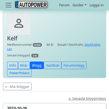
AUTOPOWER
Forum
Guider
Logga in
Kelf
Medlemsnummer
80 år
Bosatt i Stockholm,
Stockholms
55734
Län
Senast inloggad:
2 år
Info
Bilar
Blogg
Gästbok
Foruminlägg
PowerPolare
Alla bloggar
↓ Senaste blogginlägg
2023-10-26