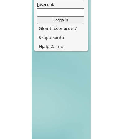
L
ösenord:
Glömt lösenordet?
Skapa konto
Hjälp & info