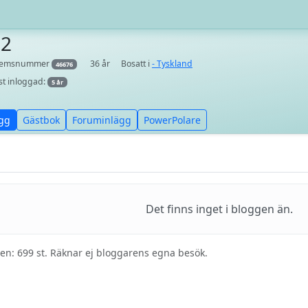
32
lemsnummer
36 år
Bosatt i
- Tyskland
46676
st inloggad:
5 år
gg
Gästbok
Foruminlägg
PowerPolare
Det finns inget i bloggen än.
ggen: 699 st. Räknar ej bloggarens egna besök.