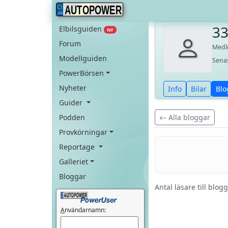
AUTOPOWER
3
Elbilsguiden
NY
Forum
Med
Modellguiden
Sena
PowerBörsen
Nyheter
Info
Bilar
Blo
Guider
Podden
Alla bloggar
Provkörningar
Reportage
Galleriet
Bloggar
Antal läsare till blo
A
nvändarnamn: