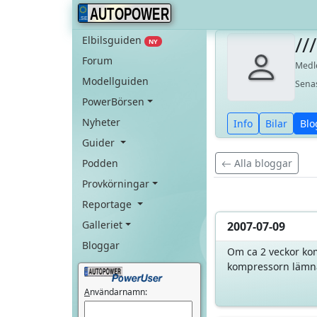
AUTOPOWER
//
Elbilsguiden
NY
Forum
Med
Modellguiden
Sena
PowerBörsen
Nyheter
Info
Bilar
Blo
Guider
Podden
Alla bloggar
Provkörningar
Reportage
Galleriet
2007-07-09
Bloggar
Om ca 2 veckor kom
kompressorn lämnar
A
nvändarnamn: