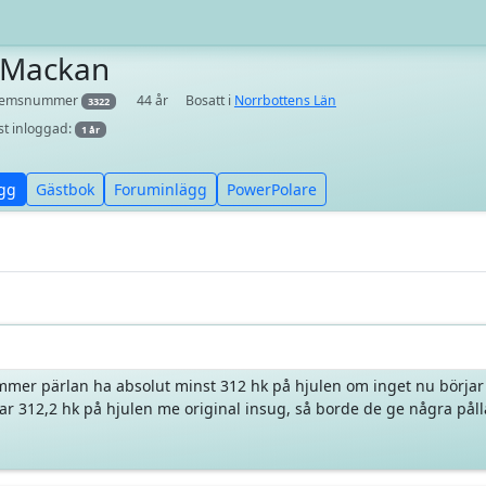
/Mackan
lemsnummer
44 år
Bosatt i
Norrbottens Län
3322
st inloggad:
1 år
gg
Gästbok
Foruminlägg
PowerPolare
mer pärlan ha absolut minst 312 hk på hjulen om inget nu börjar 
 312,2 hk på hjulen me original insug, så borde de ge några pållar