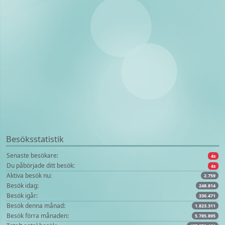
Besöksstatistik
Senaste besökare:
4s
Du påbörjade ditt besök:
4s
Aktiva besök nu:
2.759
Besök idag:
248.814
Besök igår:
330.471
Besök denna månad:
1.823.311
Besök förra månaden:
5.785.895