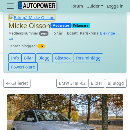
AUTOPOWER
Forum
Guider
Logga in
Micke Olsson
Moderator
Frilansare
Medlemsnummer
57 år
Bosatt i Karlskrona,
Blekinge
3038
Län
Senast inloggad:
10t
Info
Bilar
Blogg
Gästbok
Foruminlägg
PowerPolare
Galleriet
BMW 318i -02
Bilder
BilBlogg