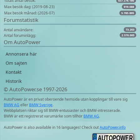
Totalt antal besök:
437.276.180
Max besök dag: (2019-08-23)
919.088
Max besök månad: (2026-07)
5.785.895
Forumstatistik
Antal användare:
73.203
Antal foruminlägg:
2.570.005
Om AutoPower
Annonsera här
Om sajten
Kontakt
Historik
© AutoPower.se 1997‑2026
AutoPower är en privat oberoende hemsida utan kopplingar till vare sig
BMW AG
eller
BMW Sverige
.
Webbplatsen riktar sig till BMW-entusiaster och BMW-intresserade.
BMW är ett registrerat varumärke som tillhör
BMW AG
.
AutoPower is also available in 16 languages! Check out
AutoPower.info
AUTOPOWER