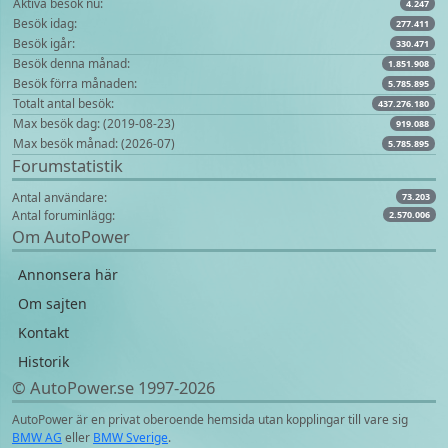
Aktiva besök nu:
4.247
Besök idag:
277.411
Besök igår:
330.471
Besök denna månad:
1.851.908
Besök förra månaden:
5.785.895
Totalt antal besök:
437.276.180
Max besök dag: (2019-08-23)
919.088
Max besök månad: (2026-07)
5.785.895
Forumstatistik
Antal användare:
73.203
Antal foruminlägg:
2.570.006
Om AutoPower
Annonsera här
Om sajten
Kontakt
Historik
© AutoPower.se 1997‑2026
AutoPower är en privat oberoende hemsida utan kopplingar till vare sig
BMW AG
eller
BMW Sverige
.