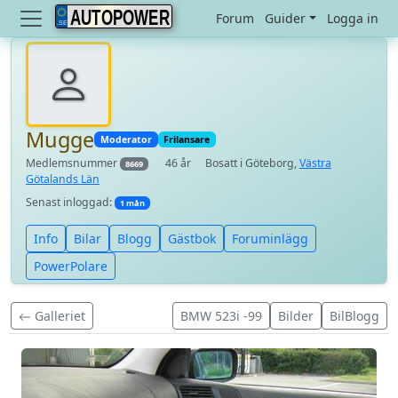
AUTOPOWER
Forum
Guider
Logga in
Mugge
Moderator
Frilansare
Medlemsnummer
46 år
Bosatt i Göteborg,
Västra
8669
Götalands Län
Senast inloggad:
1 mån
Info
Bilar
Blogg
Gästbok
Foruminlägg
PowerPolare
Galleriet
BMW 523i -99
Bilder
BilBlogg