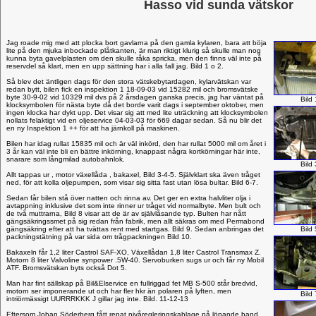
Hasso vid sunda vätskor
Jag roade mig med att plocka bort gavlarna på den gamla kylaren, bara att böja
lite på den mjuka inbockade plåtkanten, är man riktigt klurig så skulle man nog
kunna byta gavelplasten om den skulle råka spricka, men den finns väl inte på
reservdel så klart, men en upp sättning har i alla fall jag. Bild 1 o 2.
Så blev det äntligen dags för den stora vätskebytardagen, kylarvätskan var
redan bytt, bilen fick en inspektion 1 18-09-03 vid 15282 mil och bromsvätske
byte 30-9-02 vid 10329 mil dvs på 2 årsdagen ganska precis, jag har väntat på
Bild 
klocksymbolen för nästa byte då det borde varit dags i september ­oktober, men
ingen klocka har dykt upp. Det visar sig att med lite uträckning att klocksymbolen
nollats felaktigt vid en oljeservice 04-03-03 för 669 dagar sedan. Så nu blir det
en ny Inspektion 1 ++ för att ha järnkoll på maskinen.
Bilen har idag rullat 15835 mil och är väl inkörd, den har rullat 5000 mil om året i
3 år kan väl inte bli en bättre inkörning, knappast några kortkörningar här inte,
snarare som långmilad autobahnlok.
Bild 
Allt tappas ur , motor växellåda , bakaxel, Bild 3-4-5. Självklart ska även tråget
ned, för att kolla oljepumpen, som visar sig sitta fast utan lösa bultar. Bild 6-7.
Sedan får bilen stå över natten och rinna av. Det ger en extra halvliter olja i
avtappning inklusive det som inte rinner ur tråget vid normalbyte. Men bult och
de två muttrarna, Bild 8 visar att de är av självlåsande typ. Bulten har nått
gängsäkringssmet på sig redan från fabrik, men allt säkras om med Permabond
gängsäkring efter att ha tvättas rent med startgas. Bild 9. Sedan anbringas det
Bild 
packningstätning på var sida om trågpackningen Bild 10.
Bakaxeln får 1,2 liter Castrol SAF-XO, Växellådan 1,8 liter Castrol Transmax Z.
Motorn 8 liter Valvoline synpower .5W-40. Servoburken sugs ur och får ny Mobil
ATF. Bromsvätskan byts också Dot 5.
Man har fint sällskap på Bil&Elservice en fullriggad fet MB S-500 står bredvid,
motorn ser imponerande ut och har fler hkr än polaren på lyften, men
Bild 
intriörmässigt UURRRKKK J gillar jag inte. Bild. 11-12-13
Eftersom Johan Söderberg fått repat nivåregleringskablage på löpande band,