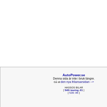
AutoPower.se
Denna sida är inte i bruk längre.
den nya frilansarsidan -->
Gå till
HASSOS BILAR
[
540i touring -01
]
[
528i -96
]
9055