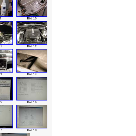
9
Bild 10
11
Bild 12
13
Bild 14
15
Bild 16
17
Bild 18