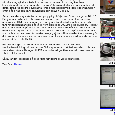
så måste jag självklart kolla hur det ser ut på min bil, och jag kan bara
konstatera att det är någon utan fordons/elteknisk utbildning som konstruerat
detta, totalt regelvidrigt. Kablarna förses med kabelskydd, dom ligger nämligen
emot både här och där i bakvagnen och skaver. Bild 14.
Bild 
Sedan var det dags för lite datauppkoppling, börja med Bosch diagnos. Bild 15.
Det går inte heller att nolla serviceindikatorn med Bosch utan här hänvisar
programmet till diverse knappande på trippmätaråterställningsknappen och
tändningsvridningar som går få till from årsmodell 2001med lite klurighet. Hoppar
över den varianten på reset av lampor och klocksymbol. Får inte heller fram den
historik som jag vill ha utan byter till Carsoft. Det finns ett fel på instrumentcluster
som nollas bort vad som är orsaken vet jag ej, får väl se om det återkommer, gör
det garanterat när jag plockar ur instrumentet för kromringsmontering det vet jag
sedan 528an. Bild 15-16.
Bild 
Historiken säger att det förbrukats 666 liter bensin, sedan senaste
serviceåterställning och att det var 669 dagar sedan tvåårsintervallen nollades
samt visar mätarställningen i LKM som skiljer några kilometer från instrumentet
vilket är full normalt..
Så nu är det Hassokoll på bilen utan funderingar vilket känns bra.
Bild 
Text Foto
Hasso
Bild 
Bild 