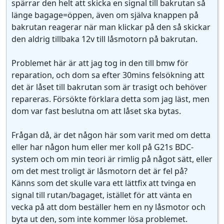
spärrar den helt att skicka en signal till bakrutan så
länge bagage=öppen, även om själva knappen på
bakrutan reagerar när man klickar på den så skickar
den aldrig tillbaka 12v till låsmotorn på bakrutan.
Problemet här är att jag tog in den till bmw för
reparation, och dom sa efter 30mins felsökning att
det är låset till bakrutan som är trasigt och behöver
repareras. Försökte förklara detta som jag läst, men
dom var fast beslutna om att låset ska bytas.
Frågan då, är det någon här som varit med om detta
eller har någon hum eller mer koll på G21s BDC-
system och om min teori är rimlig på något sätt, eller
om det mest troligt är låsmotorn det är fel på?
Känns som det skulle vara ett lättfix att tvinga en
signal till rutan/bagaget, istället för att vänta en
vecka på att dom beställer hem en ny låsmotor och
byta ut den, som inte kommer lösa problemet.