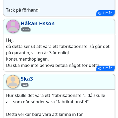
Tack på förhand!
1 mån
Håkan Hsson
Hå
2.435
Hej,
då detta ser ut att vara ett fabrikationsfel så går det
på garantin, vilken är 3 år enligt
konsumentköplagen.
Du ska mao inte behöva betala något för detta.
1 mån
Ska3
Sk
622
Hur skulle det vara ett "fabrikationsfel"...då skulle
allt som går sönder vara "fabrikationsfel".
Detta verkar bara vara att lämna in för