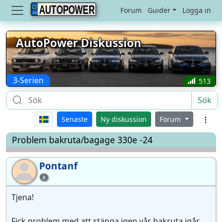
AUTOPOWER
Forum
Guider
Logga in
AutoPower Diskussion
3-Serien
513
Sök
Senaste
Ny diskussion
Forum
Problem bakruta/bagage 330e -24
Pontanf
Po
2
Tjena!
Fick problem med att stänga igen vår bakruta igår.