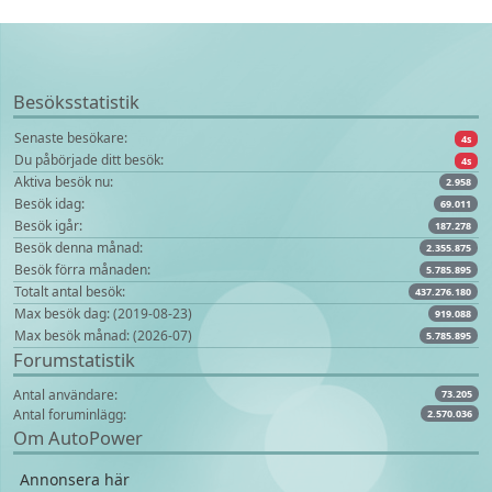
Besöksstatistik
Senaste besökare:
4s
Du påbörjade ditt besök:
4s
Aktiva besök nu:
2.958
Besök idag:
69.011
Besök igår:
187.278
Besök denna månad:
2.355.875
Besök förra månaden:
5.785.895
Totalt antal besök:
437.276.180
Max besök dag: (2019-08-23)
919.088
Max besök månad: (2026-07)
5.785.895
Forumstatistik
Antal användare:
73.205
Antal foruminlägg:
2.570.036
Om AutoPower
Annonsera här