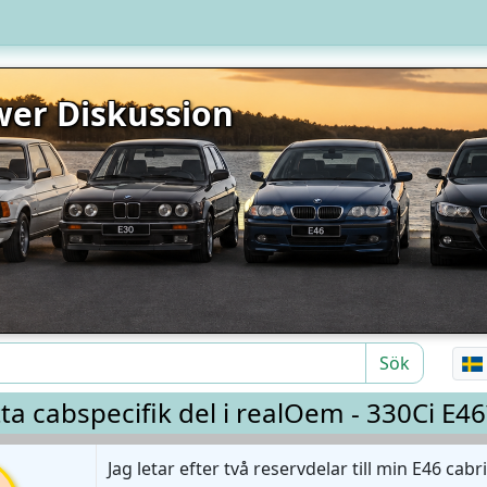
er Diskussion
Sök
tta cabspecifik del i realOem - 330Ci E46
Jag letar efter två reservdelar till min E46 cab