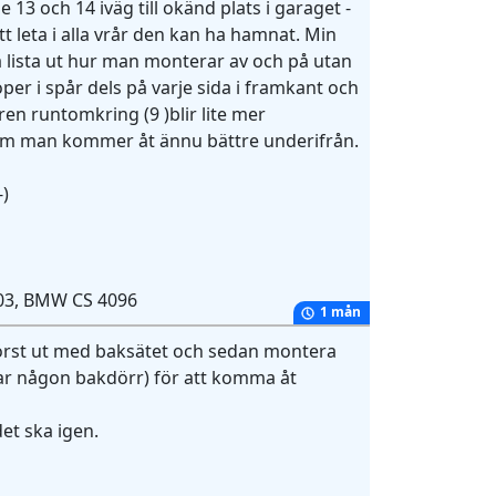
e 13 och 14 iväg till okänd plats i garaget -
t leta i alla vrår den kan ha hamnat. Min
a lista ut hur man monterar av och på utan
er i spår dels på varje sida i framkant och
ren runtomkring (9 )blir lite mer
om man kommer åt ännu bättre underifrån.
-)
 -03, BMW CS 4096
1 mån
, först ut med baksätet och sedan montera
 har någon bakdörr) för att komma åt
et ska igen.