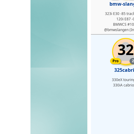
bmw-slan
323i E30 -85 trac
120i E87 -
BMWCS #10
@bmwslangen (In
32
Pro-med
Pro
2
325cabr
330eX tourin
330iA cabrio