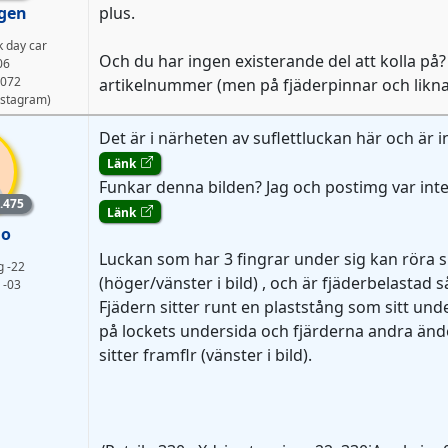
gen
plus.
k day car
Och du har ingen existerande del att kolla på?
06
072
artikelnummer (men på fjäderpinnar och liknan
stagram)
Det är i närheten av suflettluckan här och är i
Länk
Funkar denna bilden? Jag och postimg var inte
lem
.475
Länk
io
Luckan som har 3 fingrar under sig kan röra si
g -22
(höger/vänster i bild) , och är fjäderbelastad så
 -03
Fjädern sitter runt en plaststång som sitt unde
på lockets undersida och fjärderna andra ände
sitter framflr (vänster i bild).