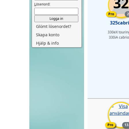
32
L
ösenord:
Pro-med
Pro
2
325cabr
Glömt lösenordet?
330eX tourin
Skapa konto
330iA cabrio
Hjälp & info
Pro-med
Pro
13