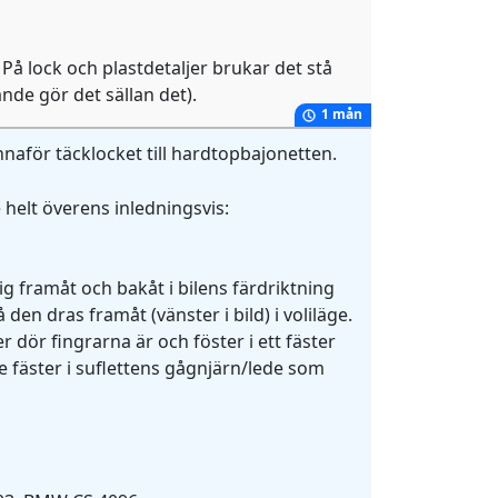
 På lock och plastdetaljer brukar det stå
de gör det sällan det).
1 mån
nnaför täcklocket till hardtopbajonetten.
 helt överens inledningsvis:
g framåt och bakåt i bilens färdriktning
 den dras framåt (vänster i bild) i voliläge.
r dör fingrarna är och föster i ett fäster
 fäster i suflettens gågnjärn/lede som