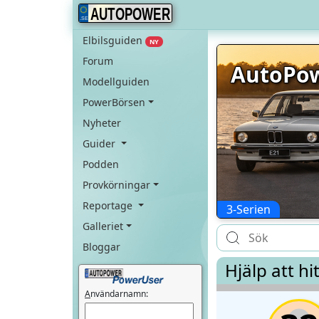
AUTOPOWER
Elbilsguiden
NY
Forum
AutoPow
Modellguiden
PowerBörsen
Nyheter
Guider
Podden
Provkörningar
Reportage
3-Serien
Galleriet
Bloggar
Hjälp att hi
A
nvändarnamn: