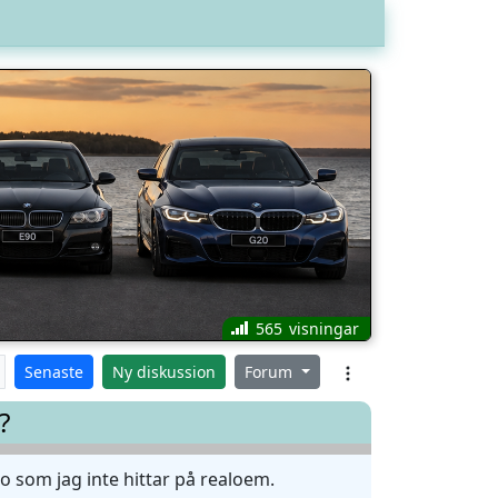
565
Senaste
Ny diskussion
Forum
?
rio som jag inte hittar på realoem.