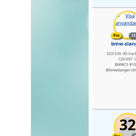
Pro-med
Pro
13
bmw-slan
323i E30 -85 trac
120i E87 -
BMWCS #10
@bmwslangen (In
32
Pro-med