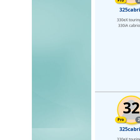
Pro
2
325cabr
330eX tourin
330iA cabrio
32
Pro-med
Pro
2
325cabr
330eX tourin