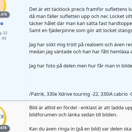
Det är ett täcklock precis framför suflettens 
lem
.475
då man fäller sufletten upp och ner. Locket s
io
täcker hålet där man kan sätta fast hardtoppe
Samt en fjäderpinne som gör att locket stäng
g -22
 -03
Jag har sökt mig trött på realoem och även re
medan jag väntade och han har fått hemläxa at
Jag har foto på delen men hur får man in bilde
/Patrik, 330e Xdrive touring -22, 330iA cabrio
Bild är alltid en fördel - enklast är att ladda 
bildforumen och länka sedan till bilden.
lem
.478
Kan du även ringa in (på en bild) var delen ska 