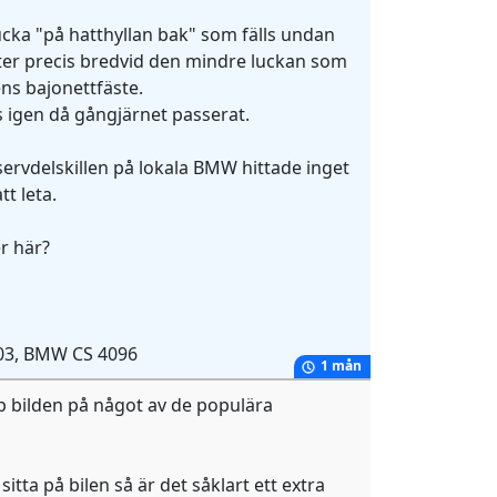
lucka "på hatthyllan bak" som fälls undan
itter precis bredvid den mindre luckan som
ns bajonettfäste.
s igen då gångjärnet passerat.
servdelskillen på lokala BMW hittade inget
t leta.
r här?
 -03, BMW CS 4096
1 mån
upp bilden på något av de populära
sitta på bilen så är det såklart ett extra