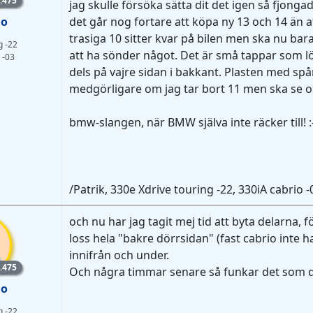
.475
jag skulle försöka sätta dit det igen så fjongad
io
det går nog fortare att köpa ny 13 och 14 än at
trasiga 10 sitter kvar på bilen men ska nu bar
g -22
att ha sönder något. Det är små tappar som löp
 -03
dels på vajre sidan i bakkant. Plasten med spå
medgörligare om jag tar bort 11 men ska se 
bmw-slangen, när BMW själva inte räcker till! :
/Patrik, 330e Xdrive touring -22, 330iA cabrio
och nu har jag tagit mej tid att byta delarna
loss hela "bakre dörrsidan" (fast cabrio inte
innifrån och under.
lem
.475
Och några timmar senare så funkar det som d
io
g -22