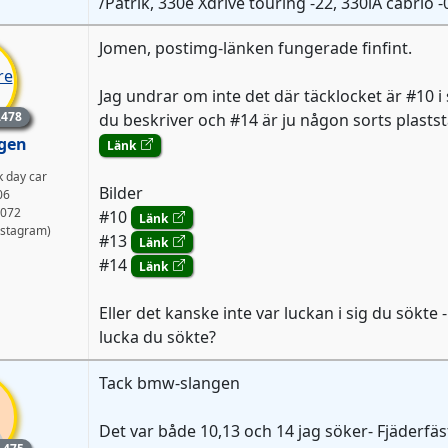
/Patrik, 330e Xdrive touring -22, 330iA cabrio
Jomen, postimg-länken fungerade finfint.
Jag undrar om inte det där täcklocket är #10 i
lem
.478
du beskriver och #14 är ju någon sorts plastst
gen
Länk
k day car
Bilder
06
072
#10
Länk
stagram)
#13
Länk
#14
Länk
Eller det kanske inte var luckan i sig du sökt
lucka du sökte?
Tack bmw-slangen
Det var både 10,13 och 14 jag söker- Fjäderfäs
lem