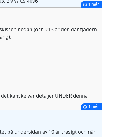
 -03, BMW CS 4096
1 mån
 skissen nedan (och #13 är den där fjädern
ång):
e - det kanske var detaljer UNDER denna
1 mån
tet på undersidan av 10 är trasigt och när