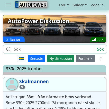
AUTOPOWER
Forum
Guider
Logga in
AutoPower Diskussion
3-Serien
836
Sök
Senaste
Ny diskussion
Forum
330e 2025 trubbel
Skalmannen
Sk
50
Är i stugan 38mil från närmaste bmw verkstad.
Bmw 330e 2025 2700mil. På morgonen när vi skulle
starta den efter haft den på 230v laddning kommer