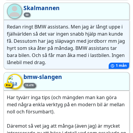
Skalmannen
Sk
50
Redan ringt BMW assistans. Men jag är långt uppe i
fjällvärlden så det var ingen snabb hjälp man kunde
få. Dessutom har jag släpvagn med jordborr mm jag
hyrt som ska åter på måndag. BMW assistans tar
bara bilen. Och så får man åka med i lastbilen. Ingen
lånebil med drag.
1 mån
bmw-slangen
Pro-medlem
Pro
13.478
Har tyvärr inga tips (och mängden man kan göra
med några enkla verktyg på en modern bil är mellan
noll och försumbart).
Däremot så vet jag att många (även jag) är mycket