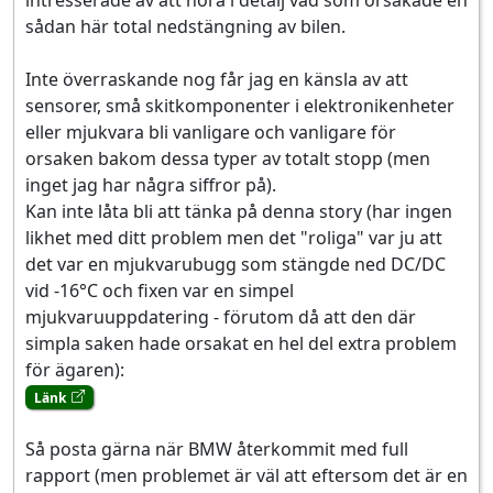
intresserade av att höra i detalj vad som orsakade en
sådan här total nedstängning av bilen.
Inte överraskande nog får jag en känsla av att
sensorer, små skitkomponenter i elektronikenheter
eller mjukvara bli vanligare och vanligare för
orsaken bakom dessa typer av totalt stopp (men
inget jag har några siffror på).
Kan inte låta bli att tänka på denna story (har ingen
likhet med ditt problem men det "roliga" var ju att
det var en mjukvarubugg som stängde ned DC/DC
vid -16°C och fixen var en simpel
mjukvaruuppdatering - förutom då att den där
simpla saken hade orsakat en hel del extra problem
för ägaren):
Länk
Så posta gärna när BMW återkommit med full
rapport (men problemet är väl att eftersom det är en