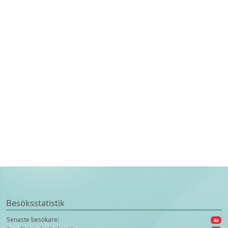
Besöksstatistik
Senaste besökare:
4s