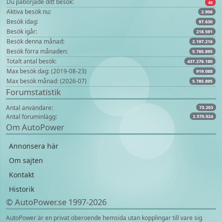
Du påbörjade ditt besök:
4s
Aktiva besök nu:
2.906
Besök idag:
97.630
Besök igår:
218.591
Besök denna månad:
2.197.216
Besök förra månaden:
5.785.895
Totalt antal besök:
437.276.180
Max besök dag: (2019-08-23)
919.088
Max besök månad: (2026-07)
5.785.895
Forumstatistik
Antal användare:
73.203
Antal foruminlägg:
2.570.024
Om AutoPower
Annonsera här
Om sajten
Kontakt
Historik
© AutoPower.se 1997‑2026
AutoPower är en privat oberoende hemsida utan kopplingar till vare sig