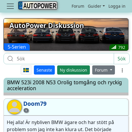
AUTOPOWER
Forum
Guider
Logga in
AutoPower Diskussion
5-Serien
792
Sök
Senaste
Ny diskussion
Forum
BMW 523i 2008 N53 Orolig tomgång och ryckig
acceleration
Doom79
Do
1
Hej alla! Är nybliven BMW ägare och har stött på
problem som jag inte kan klura ut. Det började