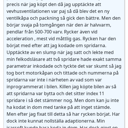
precis när jag köpt den då jag upptäckte att
vevhusventilationen var paj så då blev det en ny
ventilkåpa och packning så gick den bättre. Men den
börjar svaja på tomgången när den är halvvarm,
pendlar från 500-700 varv. Rycker även vid
acceleration , mest vid måttlig gas. Rycken har den
börjat med efter att jag kodade om spridarna.
Upptäckte av en slump när jag satt och lekte med
min felkodsläsare att två spridare hade exakt samma
parametrar inkodade och tyckte det var skumt så jag
tog bort motorkåpan och tittade och nummerna på
spridarna var inte i närheten av vad som var
inprogrammerat i bilen. Killen jag köpte bilen av så
att spridarna var bytta och det sitter index 11
spridare i så det stämmer nog. Men dom kan ju inte
ha kodat in dom med tanke på att inget stämde.
Men efter jag fixat till detta så har rycken börjat. Har
dock inte kunnat nollställa adaptionerna. Min
icarsoft kunde bara koda in dom. Har dock gjort en