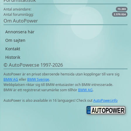
Antal användare:
73.203
Antal foruminlägg:
2.570.024
Om AutoPower
Annonsera här
Om sajten
Kontakt
Historik
© AutoPower.se 1997‑2026
AutoPower är en privat oberoende hemsida utan kopplingar till vare sig
BMW AG
eller
BMW Sverige
.
Webbplatsen riktar sig till BMW-entusiaster och BMW-intresserade.
BMW är ett registrerat varumärke som tillhör
BMW AG
.
AutoPower is also available in 16 languages! Check out
AutoPower.info
AUTOPOWER