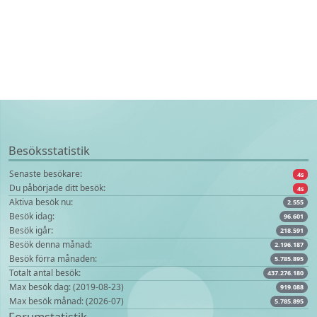
Besöksstatistik
Senaste besökare:
4s
Du påbörjade ditt besök:
4s
Aktiva besök nu:
2.555
Besök idag:
96.601
Besök igår:
218.591
Besök denna månad:
2.196.187
Besök förra månaden:
5.785.895
Totalt antal besök:
437.276.180
Max besök dag: (2019-08-23)
919.088
Max besök månad: (2026-07)
5.785.895
Forumstatistik