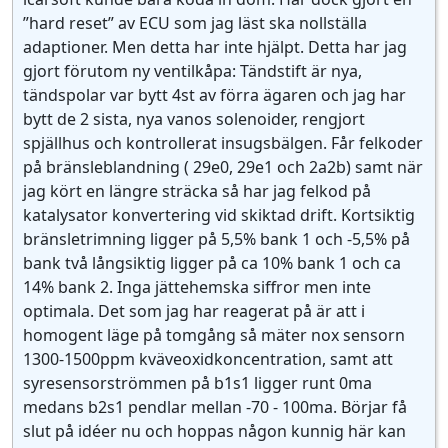
”hard reset” av ECU som jag läst ska nollställa
adaptioner. Men detta har inte hjälpt. Detta har jag
gjort förutom ny ventilkåpa: Tändstift är nya,
tändspolar var bytt 4st av förra ägaren och jag har
bytt de 2 sista, nya vanos solenoider, rengjort
spjällhus och kontrollerat insugsbälgen. Får felkoder
på bränsleblandning ( 29e0, 29e1 och 2a2b) samt när
jag kört en längre sträcka så har jag felkod på
katalysator konvertering vid skiktad drift. Kortsiktig
bränsletrimning ligger på 5,5% bank 1 och -5,5% på
bank två långsiktig ligger på ca 10% bank 1 och ca
14% bank 2. Inga jättehemska siffror men inte
optimala. Det som jag har reagerat på är att i
homogent läge på tomgång så mäter nox sensorn
1300-1500ppm kväveoxidkoncentration, samt att
syresensorströmmen på b1s1 ligger runt 0ma
medans b2s1 pendlar mellan -70 - 100ma. Börjar få
slut på idéer nu och hoppas någon kunnig här kan