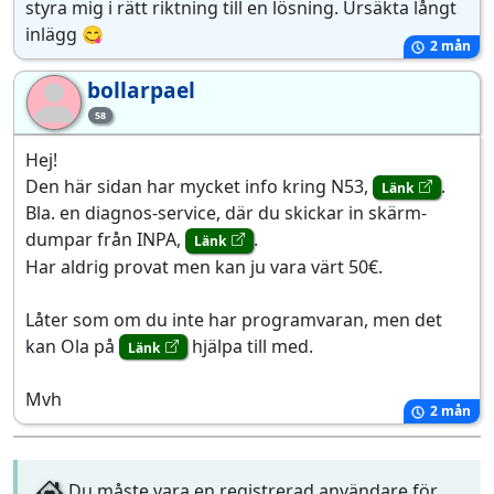
styra mig i rätt riktning till en lösning. Ursäkta långt
inlägg 😋
2 mån
bollarpael
bo
58
Hej!
Den här sidan har mycket info kring N53,
.
Länk
Bla. en diagnos-service, där du skickar in skärm-
dumpar från INPA,
.
Länk
Har aldrig provat men kan ju vara värt 50€.
Låter som om du inte har programvaran, men det
kan Ola på
hjälpa till med.
Länk
Mvh
2 mån
Du måste vara en registrerad användare för