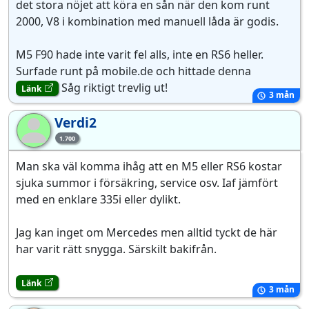
det stora nöjet att köra en sån när den kom runt
2000, V8 i kombination med manuell låda är godis.
M5 F90 hade inte varit fel alls, inte en RS6 heller.
Surfade runt på mobile.de och hittade denna
Såg riktigt trevlig ut!
Länk
3 mån
Verdi2
Ve
1.700
Man ska väl komma ihåg att en M5 eller RS6 kostar
sjuka summor i försäkring, service osv. Iaf jämfört
med en enklare 335i eller dylikt.
Jag kan inget om Mercedes men alltid tyckt de här
har varit rätt snygga. Särskilt bakifrån.
Länk
3 mån