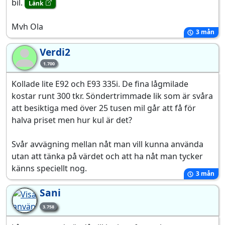
bil.
Länk
Mvh Ola
3 mån
Verdi2
Ve
1.700
Kollade lite E92 och E93 335i. De fina lågmilade
kostar runt 300 tkr. Söndertrimmade lik som är svåra
att besiktiga med över 25 tusen mil går att få för
halva priset men hur kul är det?
Svår avvägning mellan nåt man vill kunna använda
utan att tänka på värdet och att ha nåt man tycker
känns speciellt nog.
3 mån
Sani
3.758