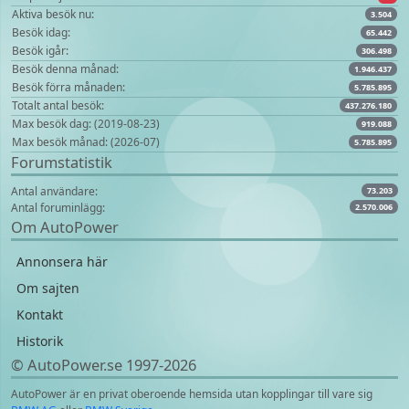
Aktiva besök nu:
3.504
Besök idag:
65.442
Besök igår:
306.498
Besök denna månad:
1.946.437
Besök förra månaden:
5.785.895
Totalt antal besök:
437.276.180
Max besök dag: (2019-08-23)
919.088
Max besök månad: (2026-07)
5.785.895
Forumstatistik
Antal användare:
73.203
Antal foruminlägg:
2.570.006
Om AutoPower
Annonsera här
Om sajten
Kontakt
Historik
© AutoPower.se 1997‑2026
AutoPower är en privat oberoende hemsida utan kopplingar till vare sig