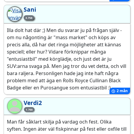
Sani
3.758
Illa dolt hat där ;) Men du svarar ju på frågan själv -
om nu någonting är "mass market" och köps av
precis alla, då har det ringa möjligheter att kännas
speciell; eller hur? Vidare förknippar många
"entusiastbil" med körglädje, och just det är ju
SUV:arna svaga på. Men jag tror du vet detta, och vill
bara raljera. Personligen hade jag inte haft några
problem med att äga en Rolls Royce Cullinan Black
Badge eller en Purosangue som entusiastbil :)
2 mån
Verdi2
Ve
1.700
Man får såklart skilja på vardag och fest. Olika
syften. Ingen äter väl fiskpinnar på fest eller oxfile till