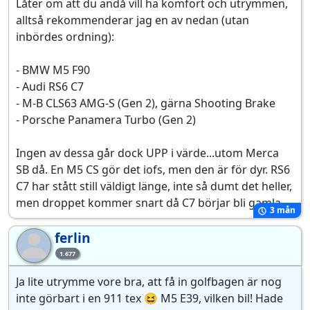
Låter om att du ändå vill ha komfort och utrymmen,
alltså rekommenderar jag en av nedan (utan
inbördes ordning):
- BMW M5 F90
- Audi RS6 C7
- M-B CLS63 AMG-S (Gen 2), gärna Shooting Brake
- Porsche Panamera Turbo (Gen 2)
Ingen av dessa går dock UPP i värde...utom Merca
SB då. En M5 CS gör det iofs, men den är för dyr. RS6
C7 har stått still väldigt länge, inte så dumt det heller,
men droppet kommer snart då C7 börjar bli gamla.
3 mån
ferlin
fe
1.677
Ja lite utrymme vore bra, att få in golfbagen är nog
inte görbart i en 911 tex 😆 M5 E39, vilken bil! Hade