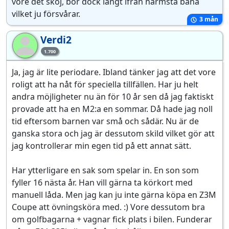
vore det skoj, bor dock långt ifrån närmsta bana
vilket ju försvårar.
3 mån
Verdi2
Ve
1.700
Ja, jag är lite periodare. Ibland tänker jag att det vore
roligt att ha nåt för speciella tillfällen. Har ju helt
andra möjligheter nu än för 10 år sen då jag faktiskt
provade att ha en M2:a en sommar. Då hade jag noll
tid eftersom barnen var små och sådär. Nu är de
ganska stora och jag är dessutom skild vilket gör att
jag kontrollerar min egen tid på ett annat sätt.
Har ytterligare en sak som spelar in. En son som
fyller 16 nästa år. Han vill gärna ta körkort med
manuell låda. Men jag kan ju inte gärna köpa en Z3M
Coupe att övningsköra med. :) Vore dessutom bra
om golfbagarna + vagnar fick plats i bilen. Funderar