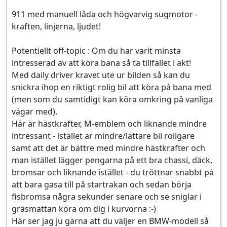
911 med manuell låda och högvarvig sugmotor -
kraften, linjerna, ljudet!
Potentiellt off-topic : Om du har varit minsta
intresserad av att köra bana så ta tillfället i akt!
Med daily driver kravet ute ur bilden så kan du
snickra ihop en riktigt rolig bil att köra på bana med
(men som du samtidigt kan köra omkring på vanliga
vägar med).
Här är hästkrafter, M-emblem och liknande mindre
intressant - istället är mindre/lättare bil roligare
samt att det är bättre med mindre hästkrafter och
man istället lägger pengarna på ett bra chassi, däck,
bromsar och liknande istället - du tröttnar snabbt på
att bara gasa till på startrakan och sedan börja
fisbromsa några sekunder senare och se sniglar i
gräsmattan köra om dig i kurvorna :-)
Här ser jag ju gärna att du väljer en BMW-modell så