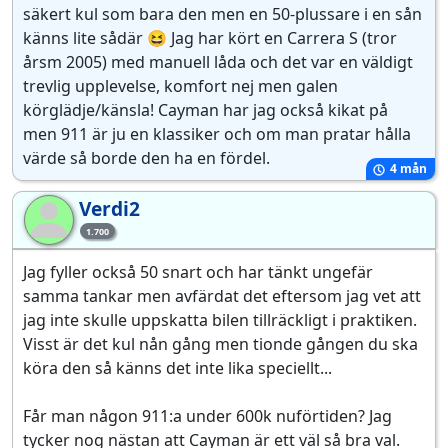
säkert kul som bara den men en 50-plussare i en sån
känns lite sådär 😆 Jag har kört en Carrera S (tror
årsm 2005) med manuell låda och det var en väldigt
trevlig upplevelse, komfort nej men galen
körglädje/känsla! Cayman har jag också kikat på
men 911 är ju en klassiker och om man pratar hålla
värde så borde den ha en fördel.
4 mån
Verdi2
Ve
1.700
Jag fyller också 50 snart och har tänkt ungefär
samma tankar men avfärdat det eftersom jag vet att
jag inte skulle uppskatta bilen tillräckligt i praktiken.
Visst är det kul nån gång men tionde gången du ska
köra den så känns det inte lika speciellt...
Får man någon 911:a under 600k nuförtiden? Jag
tycker nog nästan att Cayman är ett väl så bra val.