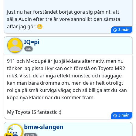
Just nu har förståndet börjat göra sig påmint, att
sälja Audin efter tre år vore sannolikt den sämsta
affär jag gör 😬
3 mån
IQ=pi
IQ
366
911 och M-coupé är ju självklara alternativ, men nu
tänker jag pissa i kyrkan och föreslå en Toyota MR2
mk3. Visst, de är inga effektmonster, och baggage
kan man bara drömma om, men de är helt otroligt
roliga på små kurviga vägar, och så billiga att du kan
köpa nya kläder när du kommer fram.
My Toyota IS fantastic :)
3 mån
bmw-slangen
Pro-medlem
Pro
13.477