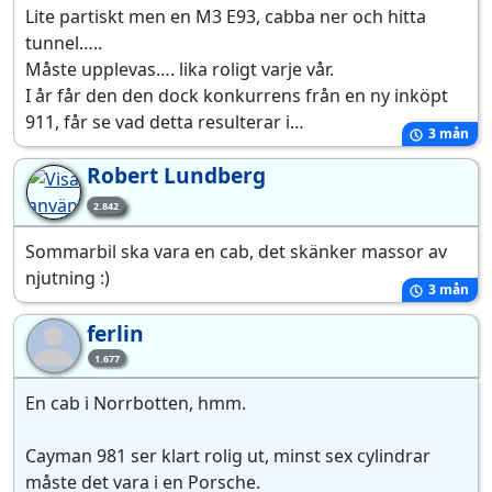
Lite partiskt men en M3 E93, cabba ner och hitta
tunnel…..
Måste upplevas…. lika roligt varje vår.
I år får den den dock konkurrens från en ny inköpt
911, får se vad detta resulterar i…
3 mån
Robert Lundberg
2.842
Sommarbil ska vara en cab, det skänker massor av
njutning :)
3 mån
ferlin
fe
1.677
En cab i Norrbotten, hmm.
Cayman 981 ser klart rolig ut, minst sex cylindrar
måste det vara i en Porsche.