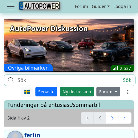
AUTOPOWER
Forum
Guider
Logga in
AutoPower Diskussion
Övriga bilmärken
2.637
Sök
Senaste
Ny diskussion
Forum
Funderingar på entusiast/sommarbil
Sida
1
av
2
ferlin