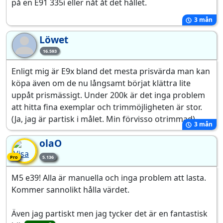
på en E91 335i eller nåt åt det hållet.
3 mån
Löwet
Lö
16.593
Enligt mig är E9x bland det mesta prisvärda man kan
köpa även om de nu långsamt börjat klättra lite
uppåt prismässigt. Under 200k är det inga problem
att hitta fina exemplar och trimmöjligheten är stor.
(Ja, jag är partisk i målet. Min förvisso otrimmad)
3 mån
olaO
Pro-medlem
Pro
5.136
M5 e39! Alla är manuella och inga problem att lasta.
Kommer sannolikt hålla värdet.
Även jag partiskt men jag tycker det är en fantastisk