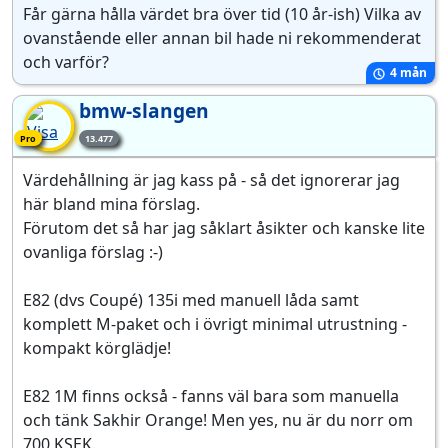
Får gärna hålla värdet bra över tid (10 år-ish) Vilka av
ovanstående eller annan bil hade ni rekommenderat
och varför?
4 mån
bmw-slangen
Pro-medlem
Pro
13.477
Värdehållning är jag kass på - så det ignorerar jag
här bland mina förslag.
Förutom det så har jag såklart åsikter och kanske lite
ovanliga förslag :-)
E82 (dvs Coupé) 135i med manuell låda samt
komplett M-paket och i övrigt minimal utrustning -
kompakt körglädje!
E82 1M finns också - fanns väl bara som manuella
och tänk Sakhir Orange! Men yes, nu är du norr om
700 KSEK.