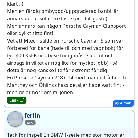
klart :-)
Men en färdig ombyggd/uppgraderad banbil är
annars det absolut enklaste (och billigaste).
Men annars kan någon Porsche Cayman Clubsport
eller dylikt sitta fint!
Vet att Mtech sålde en Porsche Cayman S som var
förbered för bana (hade till och med vagnbok) för
typ 400 KSEK (vid besiktning måste bur ut och
airbags in vilket är nog lite för mycket jobb) - så
detta är nog kanske lite för extremt för dig.
En Porsche Cayman 718 GT4 med manuell låda och
Manthey och Öhlins chassidetaljer hade varit fint -
men de är norr om miljonen.
Länk
4 mån
ferlin
fe
1.677
Tack för inspel! En BMW 1-serie med stor motor är