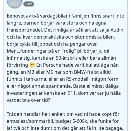
fe
1.677
Behovet av två vardagsbilar i familjen finns snart inte
längre, barnen börjar vara stora och ha egna
transportmedel. Det rimliga är såklart att sälja Audin
och ha kvar den praktiska och ekonomiska bilen,
börja cykla till jobbet och ha pengar över.
Men...funderingar på en "rolig" bil börjar ju då
infinna sig, kanske en 50-årskris eller bara allmän
förvirring 😁 En Porsche hade varit kul att äga nån
gång, en M3 eller M5 har som BMW-frälst alltid
funnits i tankarna, eller en RS-modell i någon form,
eller något annat spännande. Bästa el minst dåliga
investeringen är kanske en 911, dom verkar ju hålla
värdet bra över tid?
Tråden handlar helt enkelt om vad ni hade köpt för
entusiast/sommarbil, budget 5-600k, ska funka för
iaf två och inte dumt om det går att få in lite bagage.