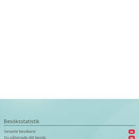
Besöksstatistik
Senaste besökare:
10s
Du påbörjade ditt besök:
10s