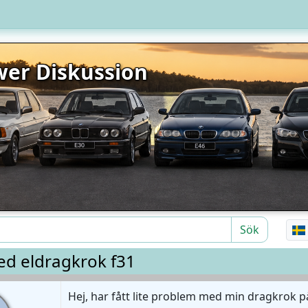
er Diskussion
Sök
d eldragkrok f31
Hej, har fått lite problem med min dragkrok p