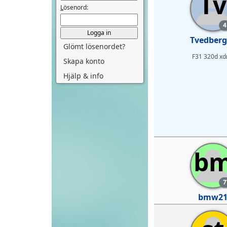
Tv
L
ösenord:
4
Tvedberg
Glömt lösenordet?
F31 320d xd
Skapa konto
Hjälp & info
b
7
bmw2