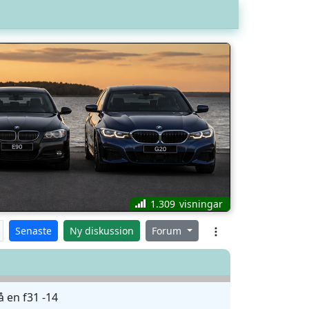
1.309
Senaste
Ny diskussion
Forum
å en f31 -14