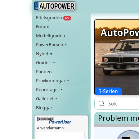
AUTOPOWER
Elbilsguiden
NY
Forum
AutoPow
Modellguiden
PowerBörsen
Nyheter
Guider
Podden
Provkörningar
Reportage
3-Serien
Galleriet
Bloggar
Problem me
A
nvändarnamn: