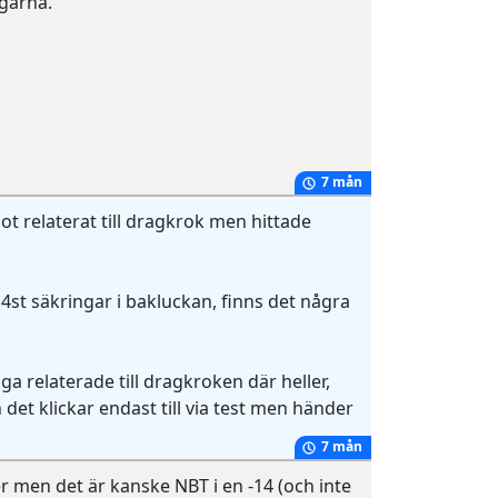
ngarna.
7 mån
got relaterat till dragkrok men hittade
 4st säkringar i bakluckan, finns det några
nga relaterade till dragkroken där heller,
et klickar endast till via test men händer
7 mån
er men det är kanske NBT i en -14 (och inte