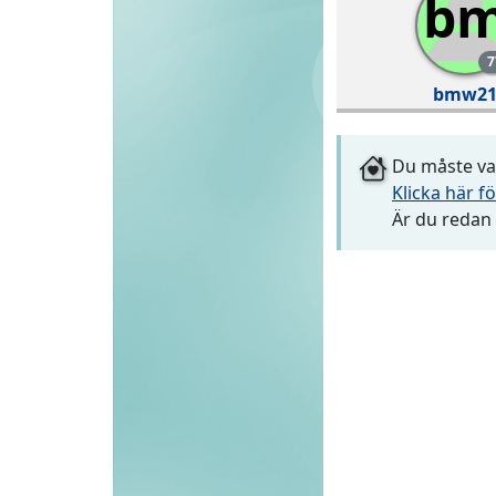
b
7
bmw2
Du måste var
Klicka här fö
Är du redan