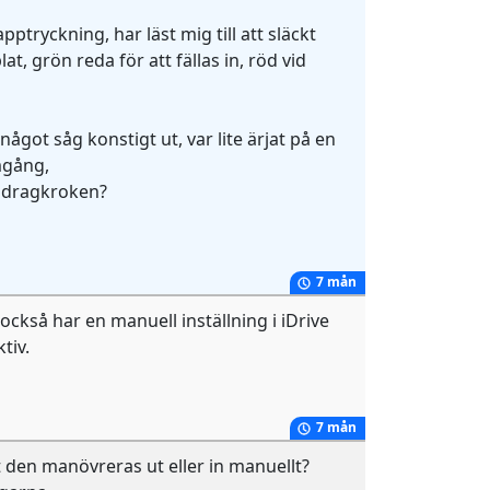
ptryckning, har läst mig till att släckt
at, grön reda för att fällas in, röd vid
ågot såg konstigt ut, var lite ärjat på en
mgång,
ll dragkroken?
7 mån
också har en manuell inställning i iDrive
tiv.
7 mån
t den manövreras ut eller in manuellt?