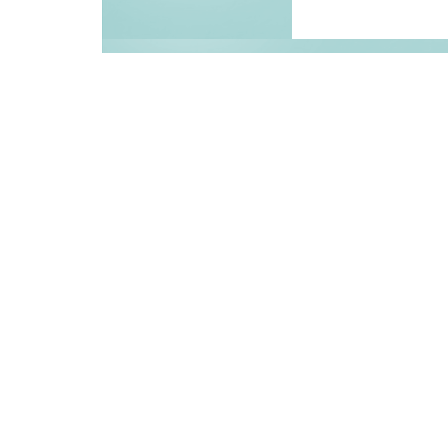
Besöksstatistik
Senaste besökare:
Du påbörjade ditt besök:
Aktiva besök nu:
4
Besök idag:
37
Besök igår:
242
Besök denna månad:
1.281
Besök förra månaden:
5.785
Totalt antal besök:
437.276
Max besök dag: (2019-08-23)
919
Max besök månad: (2026-07)
5.785