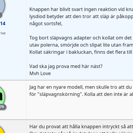
Knappen har blivit svart ingen reaktion vid knap
lysdiod betyder att den tror att släp är påkoppl
14
något sortsfel,
rive
Tog bort släpvagns adapter och kollat om det n
utav polerna, smörjde och slipat lite utan fra
Kollat säkringar i bakluckan, finns det flera ti
Vad ska jag prova med här näst?
Mvh Love
Jag har en nyare modell, men skulle tro att du 
m
för "släpvagnskörning". Kolla att den inte är ak
79
1
Har du provat att hålla knappen intryckt så at