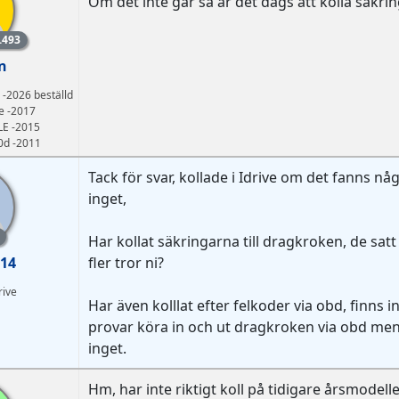
Om det inte går så är det dags att kolla säkri
.493
n
-2026 beställd
e -2017
LE -2015
0d -2011
Tack för svar, kollade i Idrive om det fanns nå
inget,
Har kollat säkringarna till dragkroken, de satt
14
fler tror ni?
rive
Har även kolllat efter felkoder via obd, finns i
provar köra in och ut dragkroken via obd men d
inget.
Hm, har inte riktigt koll på tidigare årsmodell