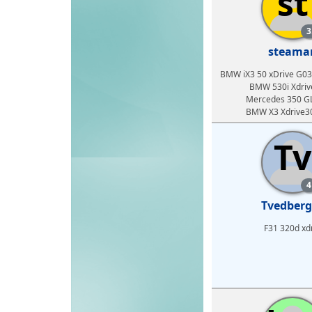
st
3
steama
BMW iX3 50 xDrive G03 
BMW 530i Xdriv
Mercedes 350 G
BMW X3 Xdrive3
Tv
4
Tvedberg
F31 320d xd