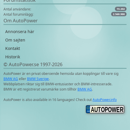
Antal användare:
73.202
Antal foruminlägg:
2.569.990
Om AutoPower
Annonsera här
Om sajten
Kontakt
Historik
© AutoPower.se 1997‑2026
AutoPower är en privat oberoende hemsida utan kopplingar till vare sig
BMW AG
eller
BMW Sverige
.
Webbplatsen riktar sig till BMW-entusiaster och BMW-intresserade.
BMW är ett registrerat varumärke som tillhör
BMW AG
.
AutoPower is also available in 16 languages! Check out
AutoPower.info
AUTOPOWER