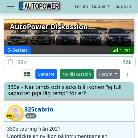
AUTOPOWER
Forum
Guider
Logga in
AutoPower Diskussion
3-Serien
1.291
Sök
Senaste
Ny diskussion
Forum
330e - När tänds och släcks blå ikonen "ej full
kapacitet pga låg temp" för er?
325cabrio
32
Pro-medlem
Pro
2.474
330e touring från 2021:
Upptäckte en ny ikon på intrumentpanelen