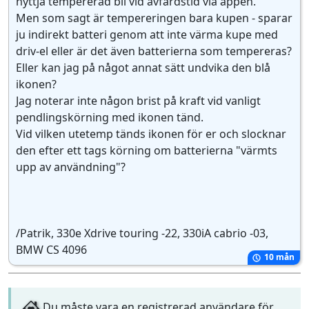
nyttja tempererad bil vid avfärdstid via appen.
Men som sagt är tempereringen bara kupen - sparar
ju indirekt batteri genom att inte värma kupe med
driv-el eller är det även batterierna som tempereras?
Eller kan jag på något annat sätt undvika den blå
ikonen?
Jag noterar inte någon brist på kraft vid vanligt
pendlingskörning med ikonen tänd.
Vid vilken utetemp tänds ikonen för er och slocknar
den efter ett tags körning om batterierna "värmts
upp av användning"?
/Patrik, 330e Xdrive touring -22, 330iA cabrio -03,
BMW CS 4096
10 mån
Du måste vara en registrerad användare för