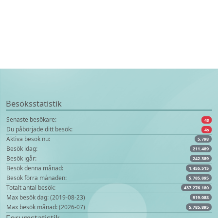
Besöksstatistik
Senaste besökare:
4s
Du påbörjade ditt besök:
4s
Aktiva besök nu:
5.798
Besök idag:
211.489
Besök igår:
242.389
Besök denna månad:
1.455.515
Besök förra månaden:
5.785.895
Totalt antal besök:
437.276.180
Max besök dag: (2019-08-23)
919.088
Max besök månad: (2026-07)
5.785.895
Forumstatistik