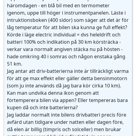
häromdagen - en blå bil med en termometer
igenom, uppe till höger i instrumentpanelen. Läste i
intruktionsboken (400 sidor) som säger att det är för
låg temperatur för att bilen ska kunna ge full effekt?
Körde i läge electric individual = dvs heleldrift och
batteri 100% och indikation på 30 km körsträcka -
verkar vara normalt angiven stäcka nu på hösten -
hade omkring 40 i somras och någon enstaka gång
51 km.
Jag antar att driv-batterierna inte är tillräckligt varma
för att ge max effekt eller gäller detta bensinmotorn
(som ju inte används då jag bara kör cirka 10 km).
Kan man undvika denna ikon genom att
förtemperera bilen via appen? Eller tempereras bara
kupen då och inte batterierna?
Jag laddar normalt inte bilens drivbatteri precis före
avfärd utan tidigare under natten eller dagen före,
då elen är billig (timpris och solceller) men brukar