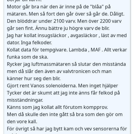
Motor går bra när den är inne på de "blåa" på
mätaren. Men så fort den går över så går de. Dåligt.
Den blöddrar under 2100 varv. Men över 2200 varv
går sen fint. Ännu bättre ju högre varv de blir.
Jag har kollat insugsläckor , avgasläckor , läst av med
dator. Inga felkoder.
Kollat data för tempgivare. Lambda , MAF . Allt verkar
funka som de ska.
Rycker jag luftmassmätaren så slutar den misstända
men då slår den även av valvtronicen och man
känner hur seg den blir.
Gjort rent Vanos solenoiderna. Men inget hjälper
Tycker det är skumt att jag inte änns får felkod på
misständningar.
Känns som jag kollat allt förutom kompprov.
Men då skulle den inte gått så bra som den gör om
den vore kall.
För övrigt så har jag bytt kam och vev sensorerna för