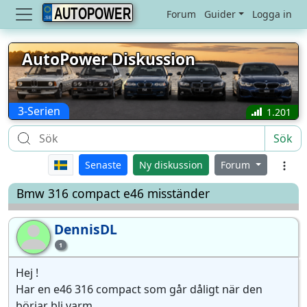
AUTOPOWER
Forum
Guider
Logga in
AutoPower Diskussion
3-Serien
1.201
Sök
Senaste
Ny diskussion
Forum
Bmw 316 compact e46 misständer
DennisDL
De
1
Hej !
Har en e46 316 compact som går dåligt när den
börjar bli varm.