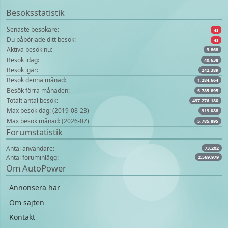
Besöksstatistik
Senaste besökare:
4s
Du påbörjade ditt besök:
4s
Aktiva besök nu:
3.868
Besök idag:
40.638
Besök igår:
242.389
Besök denna månad:
1.284.664
Besök förra månaden:
5.785.895
Totalt antal besök:
437.276.180
Max besök dag: (2019-08-23)
919.088
Max besök månad: (2026-07)
5.785.895
Forumstatistik
Antal användare:
73.202
Antal foruminlägg:
2.569.979
Om AutoPower
Annonsera här
Om sajten
Kontakt