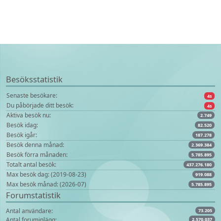
Besöksstatistik
Senaste besökare:
4s
Du påbörjade ditt besök:
4s
Aktiva besök nu:
2.749
Besök idag:
82.520
Besök igår:
187.278
Besök denna månad:
2.369.384
Besök förra månaden:
5.785.895
Totalt antal besök:
437.276.180
Max besök dag: (2019-08-23)
919.088
Max besök månad: (2026-07)
5.785.895
Forumstatistik
Antal användare:
73.205
Antal foruminlägg:
2.570.037