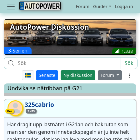
AUTOPOWER
Forum
Guider
Logga in
AutoPower Diskussion
3-Serien
1.338
Sök
Senaste
Ny diskussion
Forum
Undvika se nätribban på G21
325cabrio
32
Pro-medlem
Pro
2.475
Har dragit upp lastnätet i G21an och bakrutan som
man ser den genom innebackspegeln är ju inte helt
reaktangulär - det kan jag leva med men jag stör mig