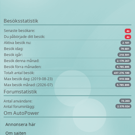
Besöksstatistik
Senaste besökare:
4s
Du påbörjade ditt besök:
4s
Aktiva besök nu:
2.181
Besök idag:
79.681
Besök igår:
218.591
Besök denna månad:
2.179.267
Besök förra månaden:
5.785.895
Totalt antal besök:
437.276.180
Max besök dag: (2019-08-23)
919.088
Max besök månad: (2026-07)
5.785.895
Forumstatistik
Antal användare:
73.203
Antal foruminlägg:
2.570.024
Om AutoPower
Annonsera här
Om sajten