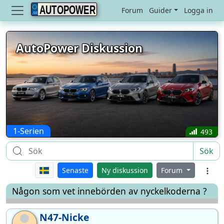
AUTOPOWER
Forum
Guider
Logga in
AutoPower Diskussion
1-Serien
493
Sök
Senaste
Ny diskussion
Forum
Någon som vet innebörden av nyckelkoderna ?
N47-Nicke
N4