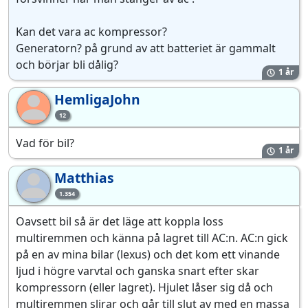
Kan det vara ac kompressor?
Generatorn? på grund av att batteriet är gammalt
och börjar bli dålig?
1 år
HemligaJohn
He
12
Vad för bil?
1 år
Matthias
Ma
1.354
Oavsett bil så är det läge att koppla loss
multiremmen och känna på lagret till AC:n. AC:n gick
på en av mina bilar (lexus) och det kom ett vinande
ljud i högre varvtal och ganska snart efter skar
kompressorn (eller lagret). Hjulet låser sig då och
multiremmen slirar och går till slut av med en massa