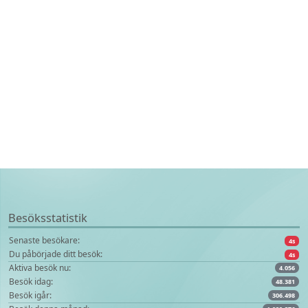
Besöksstatistik
Senaste besökare:
4s
Du påbörjade ditt besök:
4s
Aktiva besök nu:
4.056
Besök idag:
48.381
Besök igår:
306.498