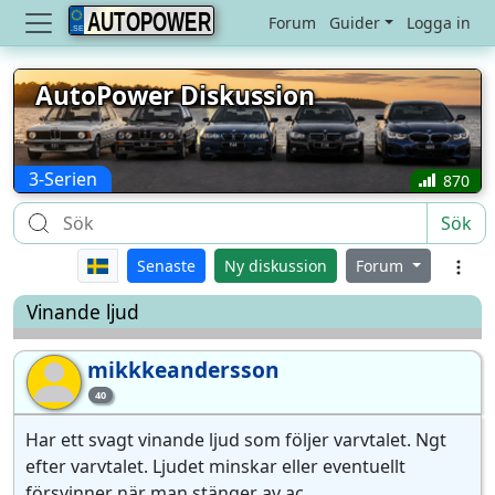
AUTOPOWER
Forum
Guider
Logga in
AutoPower Diskussion
3-Serien
870
Sök
Senaste
Ny diskussion
Forum
Vinande ljud
mikkkeandersson
mi
40
Har ett svagt vinande ljud som följer varvtalet. Ngt
efter varvtalet. Ljudet minskar eller eventuellt
försvinner när man stänger av ac .