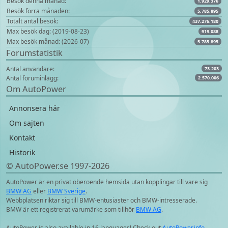
Besök denna månad:
1.929.376
Besök förra månaden:
5.785.895
Totalt antal besök:
437.276.180
Max besök dag: (2019-08-23)
919.088
Max besök månad: (2026-07)
5.785.895
Forumstatistik
Antal användare:
73.203
Antal foruminlägg:
2.570.006
Om AutoPower
Annonsera här
Om sajten
Kontakt
Historik
© AutoPower.se 1997‑2026
AutoPower är en privat oberoende hemsida utan kopplingar till vare sig
BMW AG
eller
BMW Sverige
.
Webbplatsen riktar sig till BMW-entusiaster och BMW-intresserade.
BMW är ett registrerat varumärke som tillhör
BMW AG
.
AutoPower is also available in 16 languages! Check out
AutoPower.info