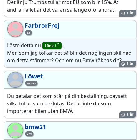
Det är ju Trumps tullar mot EU som blir 15%. Åt
andra hållet är det väl än så länge oförändrat.
1 år
FarbrorFrej
Fa
83
Läste detta nu
,
Länk
Men som jag tolkar det så blir det nog ingen skillnad
om detta stämmer? Och om nu Bmw räknas dit?
1 år
Löwet
Lö
16.593
Du betalar det som står på din beställning, oavsett
vilka tullar som beslutas. Det är inte du som
importerar bilen utan BMW.
1 år
bmw21
bm
779