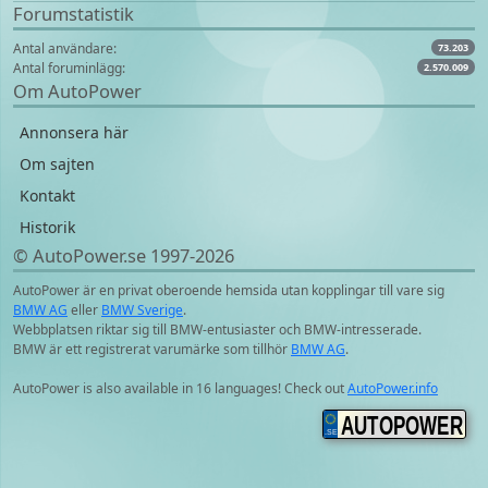
Forumstatistik
Antal användare:
73.203
Antal foruminlägg:
2.570.009
Om AutoPower
Annonsera här
Om sajten
Kontakt
Historik
© AutoPower.se 1997‑2026
AutoPower är en privat oberoende hemsida utan kopplingar till vare sig
BMW AG
eller
BMW Sverige
.
Webbplatsen riktar sig till BMW-entusiaster och BMW-intresserade.
BMW är ett registrerat varumärke som tillhör
BMW AG
.
AutoPower is also available in 16 languages! Check out
AutoPower.info
AUTOPOWER