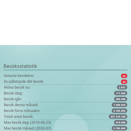
Besöksstatistik
Senaste besökare:
4s
Du påbörjade ditt besök:
4s
Aktiva besök nu:
2.831
Besök idag:
117.840
Besök igår:
306.498
Besök denna månad:
1.998.835
Besök förra månaden:
5.785.895
Totalt antal besök:
437.276.180
Max besök dag: (2019-08-23)
919.088
Max besök månad: (2026-07)
5.785.895