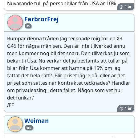
Nuvarande tull på personbilar från USA är 10%
1 år
FarbrorFrej
Fa
83
Bumpar denna tråden.Jag tecknade mig för en X3
G45 för några mån sen. Den är inte tillverkad ännu,
men kommer nog bli det snart. Den tillverkas ju som
bekant i Usa. Nu verkar det ju bestämts att tullar på
bilar från Usa kommer att hamna på 15% om jag
fattat det hela rätt?. Blir priset lägre då, eller är det
priset som sattes när kontraktet tecknades? Handlar
om privatleasing i detta fallet. Någon som vet hur
det funkar?
/FF
1 år
Weiman
We
969