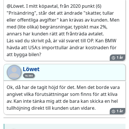
@Löwet. I mitt köpavtal, från 2020 punkt (6)
"Prisändring", står det att ändrade "skatter, tullar
eller offentliga avgifter" kan krävas av kunden. Men
med (lite olika) begränsningar, typiskt max 2%,
annars har kunden rätt att frånträda avtalet.
Läs vad du skrivit på, är väl svaret till OP. Kan BMW
hävda att USA:s importtullar ändrar kostnaden för
att bygga bilen?
1 år
Löwet
Lö
16.593
Ok, då har de tagit höjd för det. Men det borde vara
angivet vilka förutsättningar som finns för att kliva
av. Kan inte tänka mig att de bara kan skicka en hel
tullhöjning direkt till kunden utan vidare.
1 år