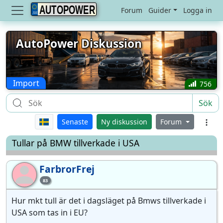
AUTOPOWER
Forum
Guider
Logga in
AutoPower Diskussion
Import
756
Sök
Senaste
Ny diskussion
Forum
Tullar på BMW tillverkade i USA
FarbrorFrej
Fa
83
Hur mkt tull är det i dagsläget på Bmws tillverkade i
USA som tas in i EU?