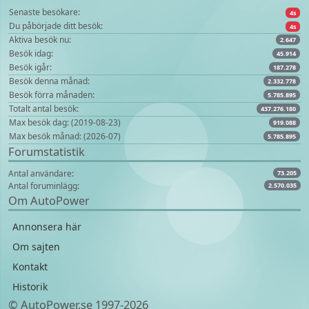
Senaste besökare:
4s
Du påbörjade ditt besök:
4s
Aktiva besök nu:
2.647
Besök idag:
45.914
Besök igår:
187.278
Besök denna månad:
2.332.778
Besök förra månaden:
5.785.895
Totalt antal besök:
437.276.180
Max besök dag: (2019-08-23)
919.088
Max besök månad: (2026-07)
5.785.895
Forumstatistik
Antal användare:
73.205
Antal foruminlägg:
2.570.035
Om AutoPower
Annonsera här
Om sajten
Kontakt
Historik
© AutoPower.se 1997‑2026