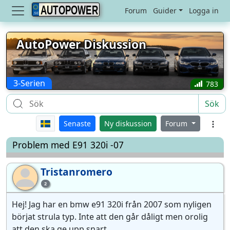
AUTOPOWER
Forum
Guider
Logga in
AutoPower Diskussion
3-Serien
783
Sök
Senaste
Ny diskussion
Forum
Problem med E91 320i -07
Tristanromero
Tr
2
Hej! Jag har en bmw e91 320i från 2007 som nyligen
börjat strula typ. Inte att den går dåligt men orolig
att den ska ge upp snart.