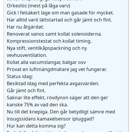
Orkeslös (mest på låga varv)
Gick i felsäkert läge om man gasade för mycket.
Har alltid varit lättstartad och går jämt och fint.
Har nu åtgärdat:
Renoverat vanos samt kollat solenoiderna.
Kompressionstestat och kollat timing.
Nya stift, ventilkåpspackning och ny
vevhusventilation.
Kollat alla vacumslangar, bälgar osv
Provat en luftmängdmätare jag vet fungerar.
Status idag:
Besiktad idag med perfekta avgasvärden.
Går jämt och fint.
Saknar lite effekt, rövdynon säger att den ger
kanske 75% av vad den ska.
Nu till det knepiga. Den går betydligt sämre med
insugssidans kamaxelsensor ipluggad?
Hur kan detta komma sig?