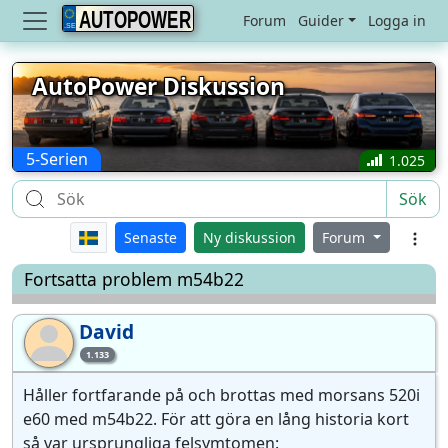
AUTOPOWER
Forum
Guider
Logga in
AutoPower Diskussion
5-Serien
1.025
Sök
Senaste
Ny diskussion
Forum
Fortsatta problem m54b22
David
Da
1.133
Håller fortfarande på och brottas med morsans 520i
e60 med m54b22. För att göra en lång historia kort
så var ursprungliga felsymtomen: