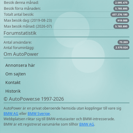
Besök denna månad:
2.095.475
Besök förra månaden:
5.785.895
Totalt antal besök:
437.276.180
Max besök dag: (2019-08-23)
919.088
Max besök månad: (2026-07)
5.785.895
Forumstatistik
Antal användare:
73.203
Antal foruminlägg:
2.570.024
Om AutoPower
Annonsera här
Om sajten
Kontakt
Historik
© AutoPower.se 1997‑2026
AutoPower är en privat oberoende hemsida utan kopplingar till vare sig
BMW AG
eller
BMW Sverige
.
Webbplatsen riktar sig till BMW-entusiaster och BMW-intresserade.
BMW är ett registrerat varumärke som tillhör
BMW AG
.