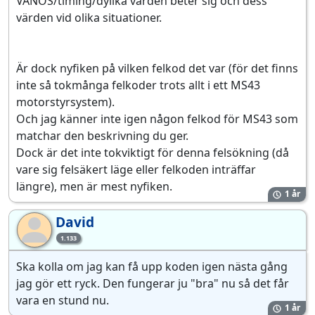
VANOS/timing/dylika värden beter sig och dess
värden vid olika situationer.
Är dock nyfiken på vilken felkod det var (för det finns
inte så tokmånga felkoder trots allt i ett MS43
motorstyrsystem).
Och jag känner inte igen någon felkod för MS43 som
matchar den beskrivning du ger.
Dock är det inte tokviktigt för denna felsökning (då
vare sig felsäkert läge eller felkoden inträffar
längre), men är mest nyfiken.
1 år
David
Da
1.133
Ska kolla om jag kan få upp koden igen nästa gång
jag gör ett ryck. Den fungerar ju "bra" nu så det får
vara en stund nu.
1 år