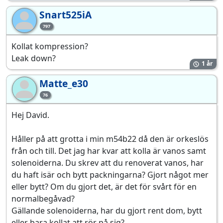
Snart525iA
Sn
797
Kollat kompression?
Leak down?
1 år
Matte_e30
Ma
76
Hej David.
Håller på att grotta i min m54b22 då den är orkeslös
från och till. Det jag har kvar att kolla är vanos samt
solenoiderna. Du skrev att du renoverat vanos, har
du haft isär och bytt packningarna? Gjort något mer
eller bytt? Om du gjort det, är det för svårt för en
normalbegåvad?
Gällande solenoiderna, har du gjort rent dom, bytt
eller bara kollat att rör på sig?