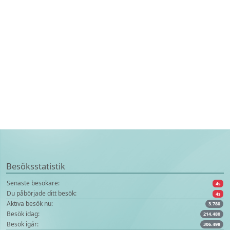
Besöksstatistik
Senaste besökare:
4s
Du påbörjade ditt besök:
4s
Aktiva besök nu:
3.780
Besök idag:
214.480
Besök igår:
306.498