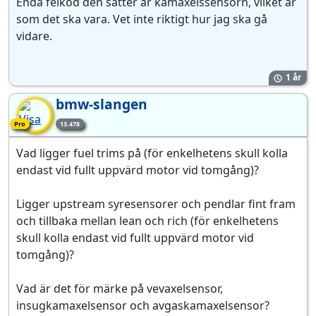
Enda felkod den sätter är kamaxelssensorn, vilket är
som det ska vara. Vet inte riktigt hur jag ska gå
vidare.
1 år
bmw-slangen
Pro-medlem
Pro
13.478
Vad ligger fuel trims på (för enkelhetens skull kolla
endast vid fullt uppvärd motor vid tomgång)?
Ligger upstream syresensorer och pendlar fint fram
och tillbaka mellan lean och rich (för enkelhetens
skull kolla endast vid fullt uppvärd motor vid
tomgång)?
Vad är det för märke på vevaxelsensor,
insugkamaxelsensor och avgaskamaxelsensor?