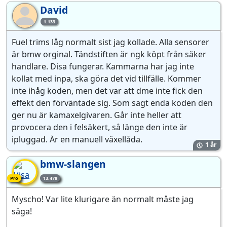
David
Da
1.133
Fuel trims låg normalt sist jag kollade. Alla sensorer
är bmw orginal. Tändstiften är ngk köpt från säker
handlare. Disa fungerar. Kammarna har jag inte
kollat med inpa, ska göra det vid tillfälle. Kommer
inte ihåg koden, men det var att dme inte fick den
effekt den förväntade sig. Som sagt enda koden den
ger nu är kamaxelgivaren. Går inte heller att
provocera den i felsäkert, så länge den inte är
ipluggad. Är en manuell växellåda.
1 år
bmw-slangen
Pro-medlem
Pro
13.478
Myscho! Var lite klurigare än normalt måste jag
säga!