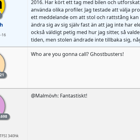
a
2016. Har kört ett tag med bilen och utforska
använda olika profiler. Jag testade att välja pr
ett meddelande om att stol och rattstång kan 
h
ändra sig av sig själv fast än att jag inte har el
också väldigt petig med hur jag sitter, så valde 
 -16
tiden, men stolen ändrade inte tillbaka sig, n
Who are you gonna call? Ghostbusters!
21
@Malmövh: Fantastiskt!
a
.698
 TFSI 340hk