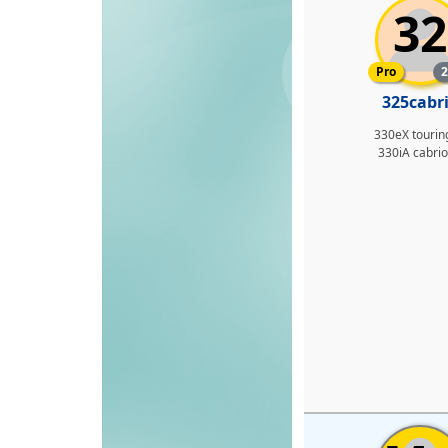
32
Pro-med
Pro
2
325cabr
330eX tourin
330iA cabrio