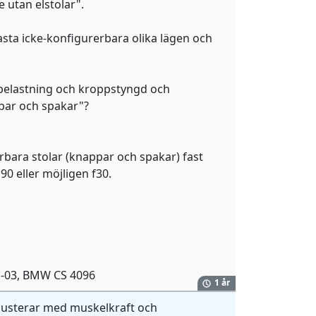
e utan elstolar".
asta icke-konfigurerbara olika lägen och
erbelastning och kroppstyngd och
ppar och spakar"?
rbara stolar (knappar och spakar) fast
0 eller möjligen f30.
o -03, BMW CS 4096
1 år
 justerar med muskelkraft och