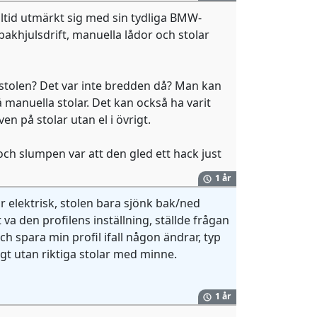
tid utmärkt sig med sin tydliga BMW-
bakhjulsdrift, manuella lådor och stolar
stolen? Det var inte bredden då? Man kan
å manuella stolar. Det kan också ha varit
en på stolar utan el i övrigt.
 och slumpen var att den gled ett hack just
1 år
r elektrisk, stolen bara sjönk bak/ned
va den profilens inställning, ställde frågan
ch spara min profil ifall någon ändrar, typ
gt utan riktiga stolar med minne.
1 år