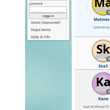
M
L
ösenord:
3
Malmöv
Glömt lösenordet?
320d xDrive
Skapa konto
Hjälp & info
Sk
6
Ska3
K
5
Kane
Audi A6 Allroad 55