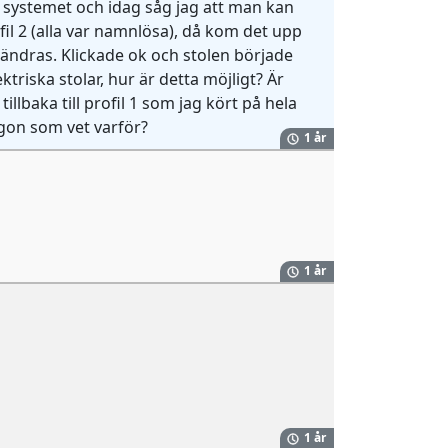
t systemet och idag såg jag att man kan
ofil 2 (alla var namnlösa), då kom det upp
ändras. Klickade ok och stolen började
ektriska stolar, hur är detta möjligt? Är
tillbaka till profil 1 som jag kört på hela
ågon som vet varför?
1 år
1 år
1 år