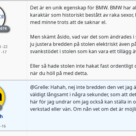
Det är en unik egenskap för BMW. BMW har all
karaktär som historiskt bestått av raka sexor, 
med minne trots att de saknar el.
.674
Men skämt åsido, vad var det som ändrades i 
ju justera bredden på stolen elektriskt även p
5 -22
svankstödet i stolen som kan vara ett tillägg äv
 -17
Eller så hade stolen inte hakat fast ordentligt
när du höll på med detta.
@Grelle: Hahah, nej inte bredden den vet jag ä
a
väldigt långsamt i några sekunder, som att det 
här för jag undrar om jag också kan ställa in o
verkstad eller vän. Om nån vet om det är möjli
h
 -16