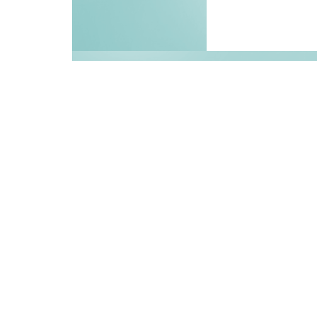
Besöksstatistik
Senaste besökare:
Du påbörjade ditt besök:
Aktiva besök nu:
4
Besök idag:
279
Besök igår:
330
Besök denna månad:
1.854
Besök förra månaden:
5.785
Totalt antal besök:
437.276
Max besök dag: (2019-08-23)
919
Max besök månad: (2026-07)
5.785