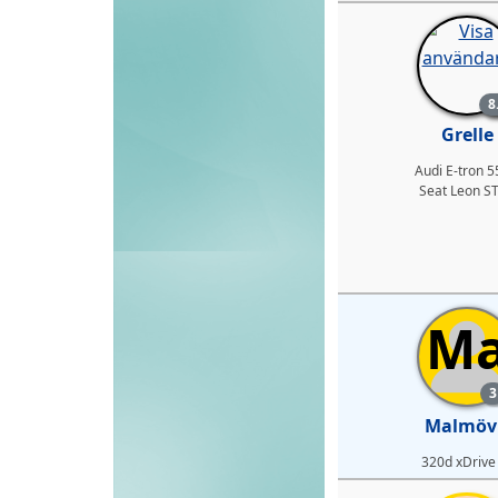
8
Grelle
Audi E-tron 5
Seat Leon ST
M
3
Malmöv
320d xDrive