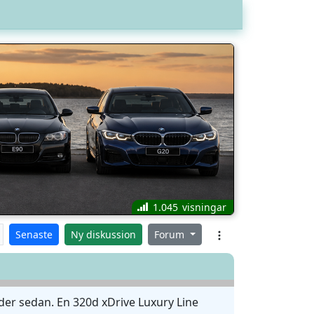
1.045
Senaste
Ny diskussion
Forum
er sedan. En 320d xDrive Luxury Line