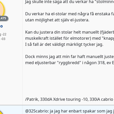
Jag skulle inte säga att du verkar ha "stolminn
Du verkar ha el-stolar med några få enstaka f
lem
.475
utan möjlighet att själv el-justera.
io
Kan du justera din stolar helt manuellt (fjäd
g -22
muskelkraft istället för elmotorer) med "kna
 -03
I så fall är det väldigt märkligt tycker jag.
Dock minns jag att min far haft manuellt juste
med eljusterbar "ryggbredd" i någon 318, ev E9
/Patrik, 330dA Xdrive touring -10, 330iA cabri
@325cabrio: ja jag har enbart spakar som jag