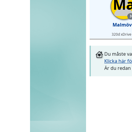
M
3
Malmöv
320d xDrive
Du måste var
Klicka här fö
Är du redan