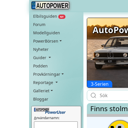
AUTOPOWER
Elbilsguiden
NY
Forum
AutoPow
Modellguiden
PowerBörsen
Nyheter
Guider
Podden
Provkörningar
Reportage
3-Serien
Galleriet
Bloggar
Finns stolm
A
nvändarnamn: