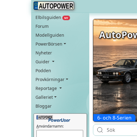
AUTOPOWER
Elbilsguiden
NY
Forum
AutoPow
Modellguiden
PowerBörsen
Nyheter
Guider
Podden
Provkörningar
Reportage
Galleriet
Bloggar
6- och 8-Serien
A
nvändarnamn: