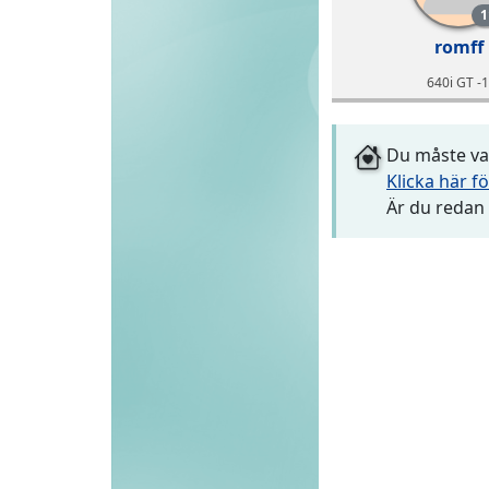
1
romff
640i GT -
Du måste var
Klicka här fö
Är du redan