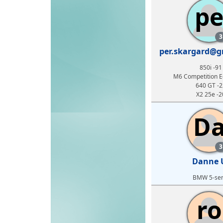
p
3
per.skargard@g
850i -91
M6 Competition Ed
640 GT -2
X2 25e -2
D
3
Danne 
BMW 5-ser
ro