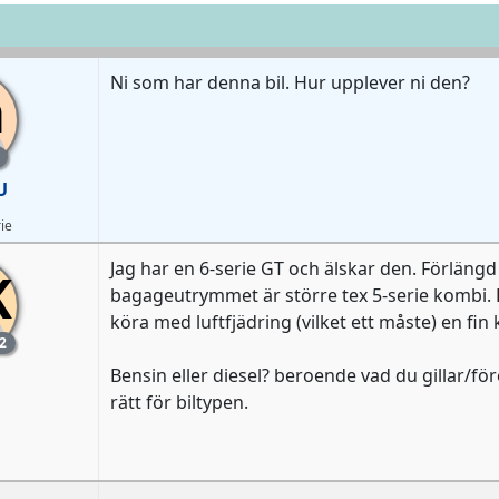
Ni som har denna bil. Hur upplever ni den?
a
U
ie
Jag har en 6-serie GT och älskar den. Förlän
K
bagageutrymmet är större tex 5-serie kombi. Bi
köra med luftfjädring (vilket ett måste) en fi
2
Bensin eller diesel? beroende vad du gillar/fö
rätt för biltypen.