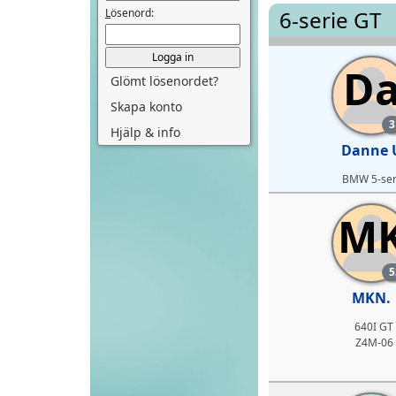
L
ösenord:
6-serie GT
D
Glömt lösenordet?
Skapa konto
3
Hjälp & info
Danne 
BMW 5-ser
M
5
MKN.
640I GT
Z4M-06