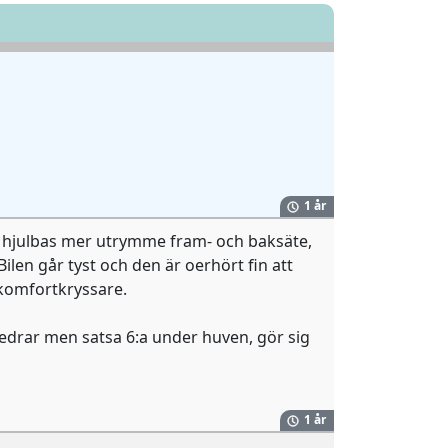
1 år
gd hjulbas mer utrymme fram- och baksäte,
len går tyst och den är oerhört fin att
n komfortkryssare.
redrar men satsa 6:a under huven, gör sig
1 år