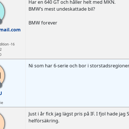
Har en 640 GT och håller helt med MKN.
e
BMW’s mest undeskattade bil?
BMW forever
mail.com
ition -16
2
0
Ni som har 6-serie och bor i storstadsregioner
a
U
ie
Just i år fick jag lägst pris på IF. I fjol hade 
helförsäkring.