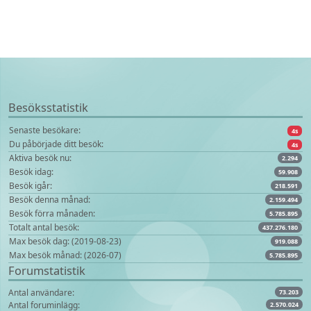
Besöksstatistik
Senaste besökare:
4s
Du påbörjade ditt besök:
4s
Aktiva besök nu:
2.294
Besök idag:
59.908
Besök igår:
218.591
Besök denna månad:
2.159.494
Besök förra månaden:
5.785.895
Totalt antal besök:
437.276.180
Max besök dag: (2019-08-23)
919.088
Max besök månad: (2026-07)
5.785.895
Forumstatistik
Antal användare:
73.203
Antal foruminlägg:
2.570.024