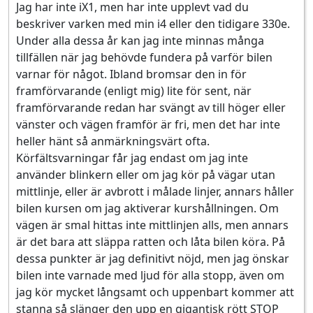
Jag har inte iX1, men har inte upplevt vad du
beskriver varken med min i4 eller den tidigare 330e.
Under alla dessa år kan jag inte minnas många
tillfällen när jag behövde fundera på varför bilen
varnar för något. Ibland bromsar den in för
framförvarande (enligt mig) lite för sent, när
framförvarande redan har svängt av till höger eller
vänster och vägen framför är fri, men det har inte
heller hänt så anmärkningsvärt ofta.
Körfältsvarningar får jag endast om jag inte
använder blinkern eller om jag kör på vägar utan
mittlinje, eller är avbrott i målade linjer, annars håller
bilen kursen om jag aktiverar kurshållningen. Om
vägen är smal hittas inte mittlinjen alls, men annars
är det bara att släppa ratten och låta bilen köra. På
dessa punkter är jag definitivt nöjd, men jag önskar
bilen inte varnade med ljud för alla stopp, även om
jag kör mycket långsamt och uppenbart kommer att
stanna så slänger den upp en gigantisk rött STOP