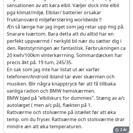
sensationen av att køra elbil. Væljer dock inte elbil
pga klimat/miljø. Elbilar/ batterier orsakar
fruktansværd miljøførstøring worldwide !!
Æn så længe har jag inget som jag retar upp mig på.
Snarare tværtom. Bara detta att du alltid har en
perfekt uppværmd / nerkyld bil nær du sætter dig i
den. Røststyrningen ær fantastisk. Førbrukningen ca
20 kwh/100km vinterkørrning. Sommardæcken har
precis åkt på. 19 tum, 245/35.
En sak som jag inte har listat ut ær varfør
telefonen/Android ibland tar øver skærmen och
musiken. Blir några knapptryck før att få tillbaka
vanliga radion och BMW hemskærmen.
BMW bjød på "elbilskurs for dummies". Stæng av a/c
autolæget ( men a/c på), flækten på 1.
Rattværme och stolværme på istællet før att øka
temp. om du fryser. Rattværme och stolsværme drar
mindre æn att øka temperaturen.
2 år