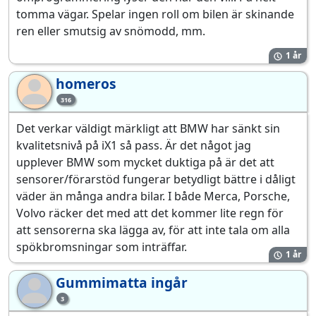
tomma vägar. Spelar ingen roll om bilen är skinande
ren eller smutsig av snömodd, mm.
1 år
homeros
ho
316
Det verkar väldigt märkligt att BMW har sänkt sin
kvalitetsnivå på iX1 så pass. Är det något jag
upplever BMW som mycket duktiga på är det att
sensorer/förarstöd fungerar betydligt bättre i dåligt
väder än många andra bilar. I både Merca, Porsche,
Volvo räcker det med att det kommer lite regn för
att sensorerna ska lägga av, för att inte tala om alla
spökbromsningar som inträffar.
1 år
Gummimatta ingår
Gu
3