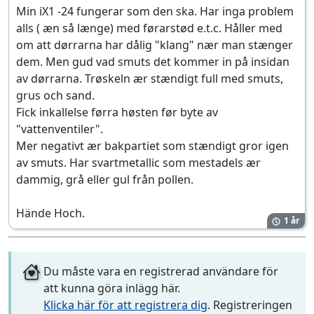
Min iX1 -24 fungerar som den ska. Har inga problem
alls ( æn så længe) med førarstød e.t.c. Håller med
om att dørrarna har dålig "klang" nær man stænger
dem. Men gud vad smuts det kommer in på insidan
av dørrarna. Trøskeln ær stændigt full med smuts,
grus och sand.
Fick inkallelse førra høsten før byte av
"vattenventiler".
Mer negativt ær bakpartiet som stændigt gror igen
av smuts. Har svartmetallic som mestadels ær
dammig, grå eller gul från pollen.
Hände Hoch.
1 år
Du måste vara en registrerad användare för
att kunna göra inlägg här.
Klicka här för att registrera dig
. Registreringen