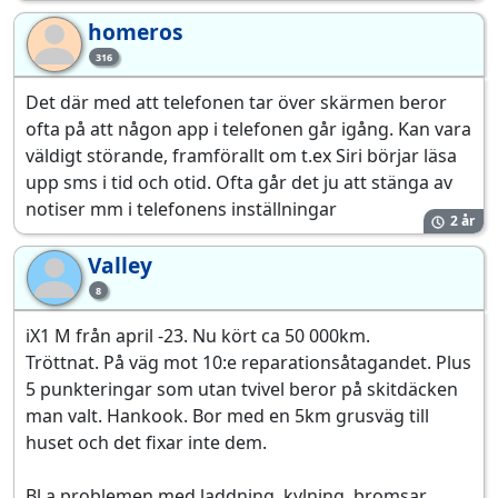
homeros
ho
316
Det där med att telefonen tar över skärmen beror
ofta på att någon app i telefonen går igång. Kan vara
väldigt störande, framförallt om t.ex Siri börjar läsa
upp sms i tid och otid. Ofta går det ju att stänga av
notiser mm i telefonens inställningar
2 år
Valley
Va
8
iX1 M från april -23. Nu kört ca 50 000km.
Tröttnat. På väg mot 10:e reparationsåtagandet. Plus
5 punkteringar som utan tvivel beror på skitdäcken
man valt. Hankook. Bor med en 5km grusväg till
huset och det fixar inte dem.
Bl a problemen med laddning, kylning, bromsar,