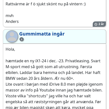
Rattvärme är f ö sjukt skönt nu på vintern :)
mvh
Anders
2 år
Gummimatta ingår
Gu
3
Hola,
hæmtade en ny iX1-24 i dec. -23. Privatleasing. Svart
M-sport med så gott som all utrustning. Førsta
elbilen. Laddar bara hemma och på landet. Har haft
BMW sedan 20 års åldern. Ær nu 60+.
Lite ovant i børjan med iDrive 8.0 men pløjde igenom
massor av info på Youtube innan jag hæmtade bilen.
Visste vilka "shortcuts" jag ville ha och har valt
engelska så att røststyrningen går att anvænda. Før
mig ær bilen magiskt skøn att køra, mycket pga