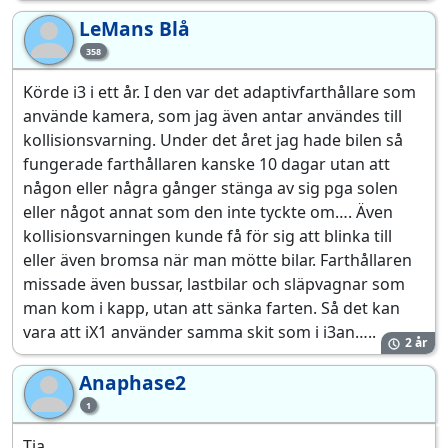
LeMans Blå
Le
358
Körde i3 i ett år. I den var det adaptivfarthållare som
använde kamera, som jag även antar användes till
kollisionsvarning. Under det året jag hade bilen så
fungerade farthållaren kanske 10 dagar utan att
någon eller några gånger stänga av sig pga solen
eller något annat som den inte tyckte om…. Även
kollisionsvarningen kunde få för sig att blinka till
eller även bromsa när man mötte bilar. Farthållaren
missade även bussar, lastbilar och släpvagnar som
man kom i kapp, utan att sänka farten. Så det kan
vara att iX1 använder samma skit som i i3an…..
2 år
Anaphase2
An
1
Tja.