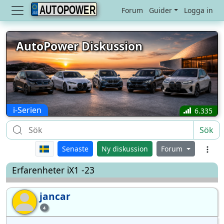
AUTOPOWER
Forum
Guider
Logga in
AutoPower Diskussion
i-Serien
6.335
Sök
Senaste
Ny diskussion
Forum
Erfarenheter iX1 -23
jancar
ja
4