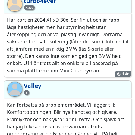
turbo4ever
tu
1.326
Har kört en 2024 X1 xD 30e. Ser fin ut och är rapp i
låga hastigheter men har styrning helt utan
återkoppling och är väl plastig invändigt. Dörrarna
saknar i stort sätt isolering (låter det som). Inte en bil
att jämföra med en riktig BMW (läs 5-serie eller
större). Den känns inte som en gedigen BMW helt
enkelt. U11 är trots allt en enklare bil baserad på
samma plattform som Mini Countryman.
1 år
Valley
Va
8
Kan fortsätta på problemområdet. Vi lägger till:
Komfortöppningen. Blir nya handtag och givare.
Framlyktor och baklyktor är nu bytta. Och självklart
har jag felvisande kollisionsvarnare. Trots
omprogrammering lyser den när den vill. På helt