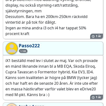
display, nu också styrning-ratt/rattstång,
självstyrningen, mm
Dessutom. Bara ha en 200km-250km räckvidd
vintertid är på tok för dåligt.
Ingen av mina andra i3 och i4 har tappat 50%
procent kraft
1 år
Passo222
Pa
1.128
iX1 beställd med lev i slutet av maj. Var och provade
en mänd liknande innan bl a MB EQA, Skoda Elroq,
Cupra Tavascan o Formentor hybrid, Kia EV3, ID4.
Känns som kvaliteten är högre på BMW (tycker jag)
och har haft en de senaste 20 åren. Är inte ute efter
en massa hästkrafter varför valet blev en eDrive20
med M-pkt. Känns bra :-)
1 år