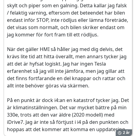
skylt och piper som en galning. Detta kallar jag falsk
/ felaktig varning, eftersom det beteendet har bilen
endast inför STOP, inte rödljus eller lämna företräde,
det visas som normalt, och bilen skriker endast om
jag kommer för fort fram till ett rödljus.
När det gäller HMI så håller jag med dig delvis, det
krävs lite tid att hitta överallt, men annars tycker jag
att det är hyfsat logiskt. Jag har ingen Tesla
erfarenhet så jag vill inte jämföra, men jag gillar att
det finns fortfarande en del knappar och rattar och
allt inte behöver göras via skärmen.
På en punkt är dock i4:an en katastrof tycker jag. Det
är klimatinställningen. Det var mycket bättre på min
330e, trots att den var äldre (2020 modell) med
iDrive7. Jag är inte så förtjust i i4 på den punkten och
hoppas att det kommer att komma en uppdatering.
2 år