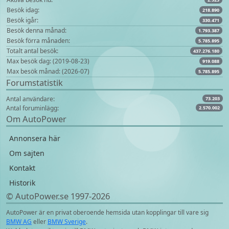
Besök idag:
218.890
Besök igår:
330.471
Besök denna månad:
1.793.387
Besök förra månaden:
5.785.895
Totalt antal besök:
437.276.180
Max besök dag: (2019-08-23)
919.088
Max besök månad: (2026-07)
5.785.895
Forumstatistik
Antal användare:
73.203
Antal foruminlägg:
2.570.002
Om AutoPower
Annonsera här
Om sajten
Kontakt
Historik
© AutoPower.se 1997‑2026
AutoPower är en privat oberoende hemsida utan kopplingar till vare sig
BMW AG
eller
BMW Sverige
.