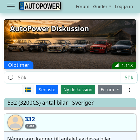
AUTOPOWER
Forum
Guider
Logga in
AutoPower Diskussion
Oldtimer
1.118
Sök
Senaste
Ny diskussion
Forum
532 (3200CS) antal bilar i Sverige?
332
33
1.088
Någon som känner till antalet av dessa bilar