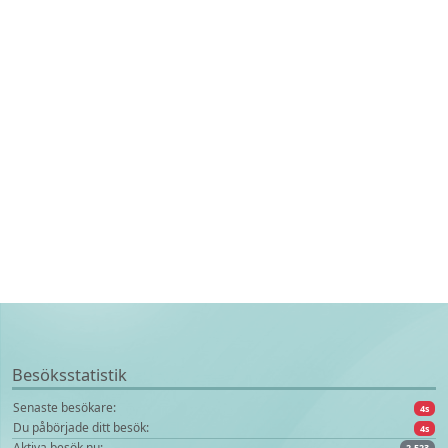
Besöksstatistik
Senaste besökare:
4s
Du påbörjade ditt besök:
4s
Aktiva besök nu:
2.523