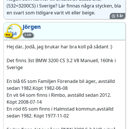
(532=3200CS) i Sverige? Lär finnas några stycken, bla
en svart som tidigare varit vit eller beige.
5 år
Jörgen
Pro-medlem
Pro
2.228
Hej där.. Jodå, jag brukar har bra koll på sådant :)
Det finns 3st BMW 3200 CS 3.2 V8 Manuell, 160hk i
Sverige
En blå 65 som Familjen Förenade bil äger., avställd
sedan 1982.Köpt 1982-06-08
En vit 64 som finns i Rimbo, avställd sedan 2012.
Köpt 2008-07-14
En röd 65 som finns i Halmstad kommun.avställd
sedan 1982. Köpt 1977-11-02