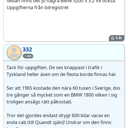
Sedan finns det ju några BMW 3200 S 3.2 V8 också.
Uppgifterna från bilregistret
5 år
332
33
1.088
Tack för uppgiften. De ses knappast i trafik i
Tyskland heller även om de flesta borde finnas här.
Ser att 1965 kostade den nära 60 tusen i Sverige, dvs
tre gånger så mycket som en BMW 1800 vilken i sig
troligen ansågs rätt påkostad.
Tror det gjordes endast drygt 600 bilar varav en
enda cab (till Quandt själv)! Undrar om den finns