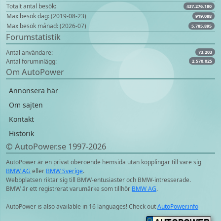
Totalt antal besök:
437.276.180
Max besök dag: (2019-08-23)
919.088
Max besök månad: (2026-07)
5.785.895
Forumstatistik
Antal användare:
73.203
Antal foruminlägg:
2.570.025
Om AutoPower
Annonsera här
Om sajten
Kontakt
Historik
© AutoPower.se 1997‑2026
AutoPower är en privat oberoende hemsida utan kopplingar till vare sig
BMW AG
eller
BMW Sverige
.
Webbplatsen riktar sig till BMW-entusiaster och BMW-intresserade.
BMW är ett registrerat varumärke som tillhör
BMW AG
.
AutoPower is also available in 16 languages! Check out
AutoPower.info