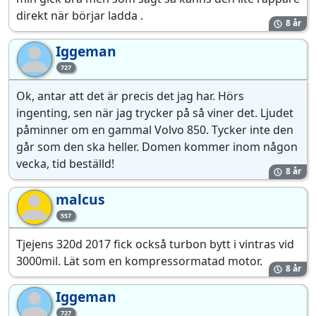
direkt när börjar ladda .
8 år
Iggeman
Ig
727
Ok, antar att det är precis det jag har. Hörs
ingenting, sen när jag trycker på så viner det. Ljudet
påminner om en gammal Volvo 850. Tycker inte den
går som den ska heller. Domen kommer inom någon
vecka, tid beställd!
8 år
malcus
ma
557
Tjejens 320d 2017 fick också turbon bytt i vintras vid
3000mil. Lät som en kompressormatad motor.
8 år
Iggeman
Ig
727