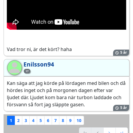
Vad tror ni, är det kört? haha
5 år
Enilsson94
En
17
Kan säga att jag körde på lördagen med bilen och då
hördes inget och på morgonen dagen efter var
ljudet där. Ljudet kom bara när turbon laddade och
försvann så fort jag släppte gasen.
5 år
1
2
3
4
5
6
7
8
9
10