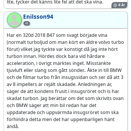
lite, tycker det känns lite fel att det ska vina.
6 år
Enilsson94
En
17
Har en 320d 2018 B47 som svagt började vina
(normalt turboljud om man kört en äldre volvo turbo
förut) vilket jag tyckte var konstigt då jag inte hört
turbon innan. Hördes dock bara vid hårdare
acceleration, i övrigt märktes inget. Misstänkte
tjuvluft eller slang som gått sönder.. Åkte in till BMW
och de filmar turbo från insugssidan och ser då att 3
av 8 impellers är rejält skadade. Anledningen är,
säger de att kondens frusit i insugsröret och is har
skadat turbon. Jag berättar om det som skrivits ovan
och BMW säger att min bil redan har det
uppdaterade och uppvärmda insugsröret som ska
förhindra detta men det har uppenbarligen hänt
ändå.