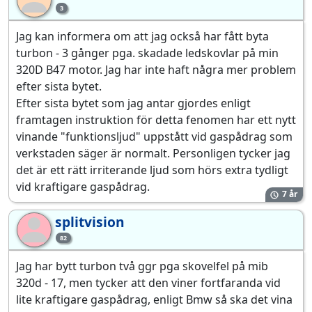
3
Jag kan informera om att jag också har fått byta
turbon - 3 gånger pga. skadade ledskovlar på min
320D B47 motor. Jag har inte haft några mer problem
efter sista bytet.
Efter sista bytet som jag antar gjordes enligt
framtagen instruktion för detta fenomen har ett nytt
vinande "funktionsljud" uppstått vid gaspådrag som
verkstaden säger är normalt. Personligen tycker jag
det är ett rätt irriterande ljud som hörs extra tydligt
vid kraftigare gaspådrag.
7 år
splitvision
sp
82
Jag har bytt turbon två ggr pga skovelfel på mib
320d - 17, men tycker att den viner fortfaranda vid
lite kraftigare gaspådrag, enligt Bmw så ska det vina