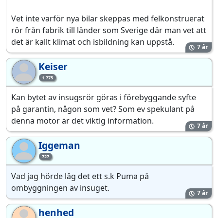
Vet inte varför nya bilar skeppas med felkonstruerat
rör från fabrik till länder som Sverige där man vet att
det är kallt klimat och isbildning kan uppstå.
7 år
Keiser
Ke
1.775
Kan bytet av insugsrör göras i förebyggande syfte
på garantin, någon som vet? Som ev spekulant på
denna motor är det viktig information.
7 år
Iggeman
Ig
727
Vad jag hörde låg det ett s.k Puma på
ombyggningen av insuget.
7 år
henhed
he