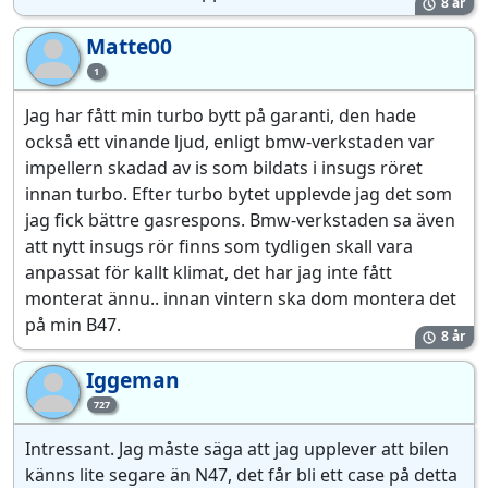
8 år
Matte00
Ma
1
Jag har fått min turbo bytt på garanti, den hade
också ett vinande ljud, enligt bmw-verkstaden var
impellern skadad av is som bildats i insugs röret
innan turbo. Efter turbo bytet upplevde jag det som
jag fick bättre gasrespons. Bmw-verkstaden sa även
att nytt insugs rör finns som tydligen skall vara
anpassat för kallt klimat, det har jag inte fått
monterat ännu.. innan vintern ska dom montera det
på min B47.
8 år
Iggeman
Ig
727
Intressant. Jag måste säga att jag upplever att bilen
känns lite segare än N47, det får bli ett case på detta