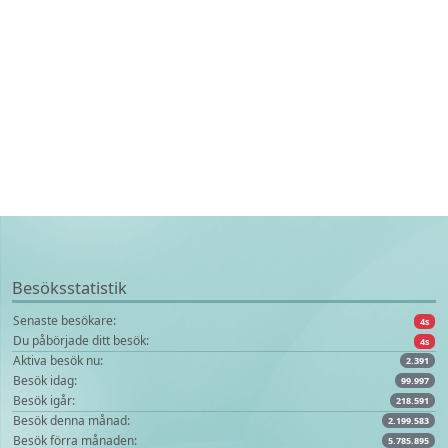
Besöksstatistik
Senaste besökare:
4s
Du påbörjade ditt besök:
4s
Aktiva besök nu:
2.391
Besök idag:
99.997
Besök igår:
218.591
Besök denna månad:
2.199.583
Besök förra månaden:
5.785.895