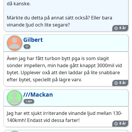
då kanske.
Märkte du detta på annat sätt också? Eller bara
vinande ljud och lite segare?
8 år
Gilbert
Gi
17
Även jag har fått turbon bytt pga is som slagit
sönder impellern, min hade gått knappt 3000mil vid
bytet. Upplever oxå att den laddar på lite snabbare
efter bytet, speciellt på lägre varv.
8 år
///Mackan
//
1.681
Jag har ett sjukt irriterande vinande ljud mellan 130-
140kmh! Endast vid dessa farter!
8 år