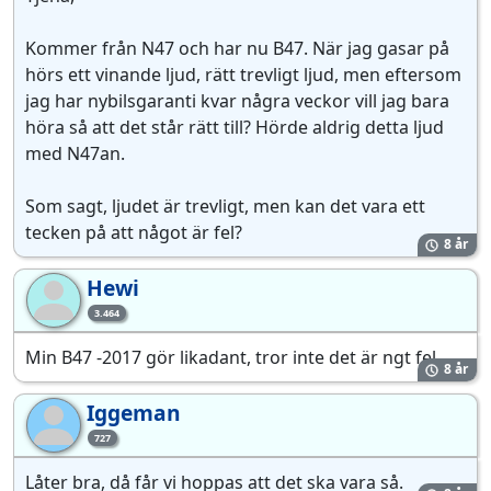
Kommer från N47 och har nu B47. När jag gasar på
hörs ett vinande ljud, rätt trevligt ljud, men eftersom
jag har nybilsgaranti kvar några veckor vill jag bara
höra så att det står rätt till? Hörde aldrig detta ljud
med N47an.
Som sagt, ljudet är trevligt, men kan det vara ett
tecken på att något är fel?
8 år
Hewi
He
3.464
Min B47 -2017 gör likadant, tror inte det är ngt fel...
8 år
Iggeman
Ig
727
Låter bra, då får vi hoppas att det ska vara så.