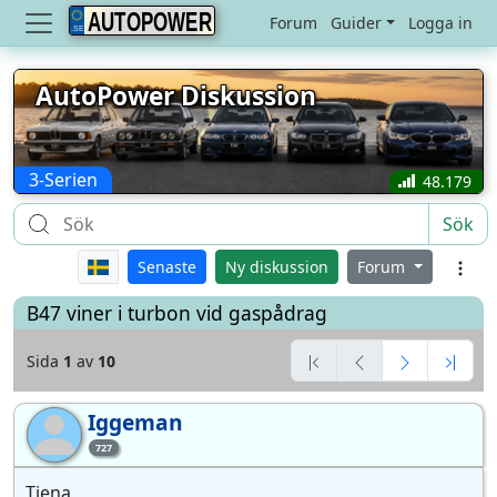
AUTOPOWER
Forum
Guider
Logga in
AutoPower Diskussion
3-Serien
48.179
Sök
Senaste
Ny diskussion
Forum
B47 viner i turbon vid gaspådrag
Sida
1
av
10
Iggeman
Ig
727
Tjena,