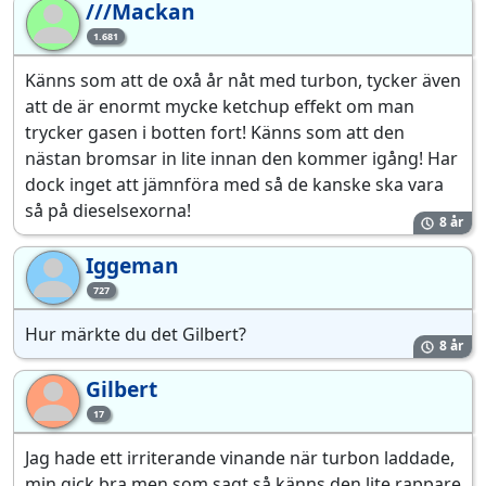
///Mackan
//
1.681
Känns som att de oxå år nåt med turbon, tycker även
att de är enormt mycke ketchup effekt om man
trycker gasen i botten fort! Känns som att den
nästan bromsar in lite innan den kommer igång! Har
dock inget att jämnföra med så de kanske ska vara
så på dieselsexorna!
8 år
Iggeman
Ig
727
Hur märkte du det Gilbert?
8 år
Gilbert
Gi
17
Jag hade ett irriterande vinande när turbon laddade,
min gick bra men som sagt så känns den lite rappare