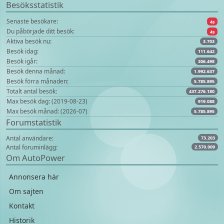
Besöksstatistik
Senaste besökare:
4s
Du påbörjade ditt besök:
4s
Aktiva besök nu:
3.703
Besök idag:
111.642
Besök igår:
306.498
Besök denna månad:
1.992.637
Besök förra månaden:
5.785.895
Totalt antal besök:
437.276.180
Max besök dag: (2019-08-23)
919.088
Max besök månad: (2026-07)
5.785.895
Forumstatistik
Antal användare:
73.203
Antal foruminlägg:
2.570.009
Om AutoPower
Annonsera här
Om sajten
Kontakt
Historik