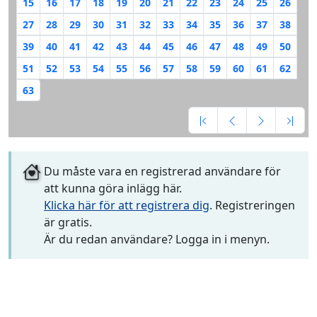
15
16
17
18
19
20
21
22
23
24
25
26
27
28
29
30
31
32
33
34
35
36
37
38
39
40
41
42
43
44
45
46
47
48
49
50
51
52
53
54
55
56
57
58
59
60
61
62
63
Du måste vara en registrerad användare för
att kunna göra inlägg här.
Klicka här för att registrera dig
. Registreringen
är gratis.
Är du redan användare? Logga in i menyn.