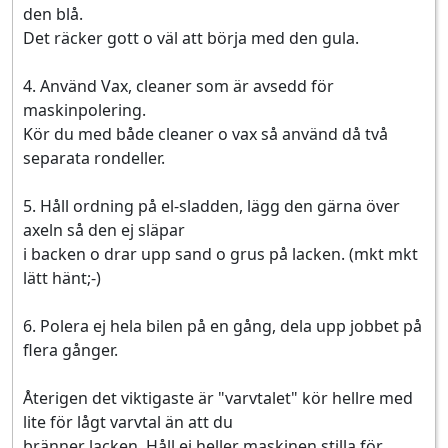
den blå.
Det räcker gott o väl att börja med den gula.
4. Använd Vax, cleaner som är avsedd för
maskinpolering.
Kör du med både cleaner o vax så använd då två
separata rondeller.
5. Håll ordning på el-sladden, lägg den gärna över
axeln så den ej släpar
i backen o drar upp sand o grus på lacken. (mkt mkt
lätt hänt;-)
6. Polera ej hela bilen på en gång, dela upp jobbet på
flera gånger.
Återigen det viktigaste är "varvtalet" kör hellre med
lite för lågt varvtal än att du
bränner lacken. Håll ej heller maskinen stilla för