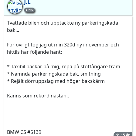
J.L
4.705
Tvättade bilen och upptäckte ny parkeringskada
bak...
För övrigt tog jag ut min 320d ny i november och
hittils har följande hänt:
* Taxibil backar på mig, repa på stötfångare fram
* Nämnda parkeringskada bak, smitning
* Rejält dörruppslag med höger bakskärm
Känns som rekord nästan..
BMW CS #5139
15 år