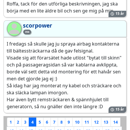
Roffa, tack för den utförliga beskrivningen, jag ska
börja med en lite äldre bil och sen ge mig på min.
15 år
scorpower
sc
356
I fredags så skulle jag ju spraya airbag kontakterna
till bältessträckarna då de gav felsignal.
Visade sig att förarsätet hade utlöst "bytat till skinn"
och på passageragsidan så var kablarna avklippta,
borde väl sett detta vid montering för ett halvår sen
men det gjorde jag ej :)
Så idag har jag monterat ny kabel och sträckare och
ska släcka lampan imorgon.
Har även bytt remsträckaren & spännhjulet till
generatorn, så nu gnäller den inte längre :D
15 år
1
2
3
4
5
6
7
8
9
10
11
12
13
14