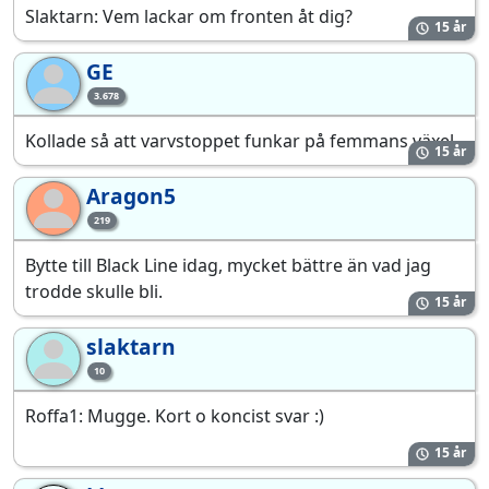
Slaktarn: Vem lackar om fronten åt dig?
15 år
GE
GE
3.678
Kollade så att varvstoppet funkar på femmans växel.
15 år
Aragon5
Ar
219
Bytte till Black Line idag, mycket bättre än vad jag
trodde skulle bli.
15 år
slaktarn
sl
10
Roffa1: Mugge. Kort o koncist svar :)
15 år