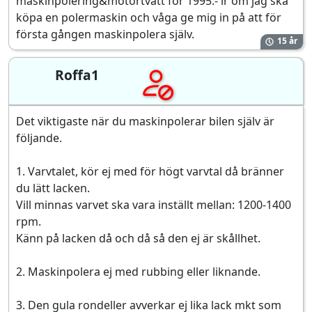
maskinpolering&motortvätt för 1995:- lr om jag ska
köpa en polermaskin och våga ge mig in på att för
första gången maskinpolera själv.
15 år
Roffa1
Det viktigaste när du maskinpolerar bilen själv är
följande.
1. Varvtalet, kör ej med för högt varvtal då bränner
du lätt lacken.
Vill minnas varvet ska vara inställt mellan: 1200-1400
rpm.
Känn på lacken då och då så den ej är skållhet.
2. Maskinpolera ej med rubbing eller liknande.
3. Den gula rondeller avverkar ej lika lack mkt som