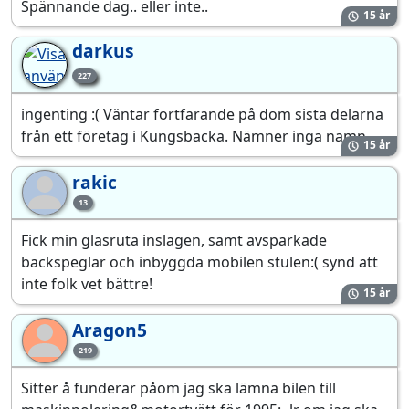
Spännande dag.. eller inte..
15 år
darkus
227
ingenting :( Väntar fortfarande på dom sista delarna
från ett företag i Kungsbacka. Nämner inga namn.
15 år
rakic
ra
13
Fick min glasruta inslagen, samt avsparkade
backspeglar och inbyggda mobilen stulen:( synd att
inte folk vet bättre!
15 år
Aragon5
Ar
219
Sitter å funderar påom jag ska lämna bilen till