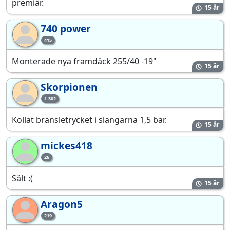
premiär.
15 år
740 power
74
415
Monterade nya framdäck 255/40 -19"
15 år
Skorpionen
Sk
1.302
Kollat bränsletrycket i slangarna 1,5 bar.
15 år
mickes418
mi
26
Sålt :(
15 år
Aragon5
Ar
219