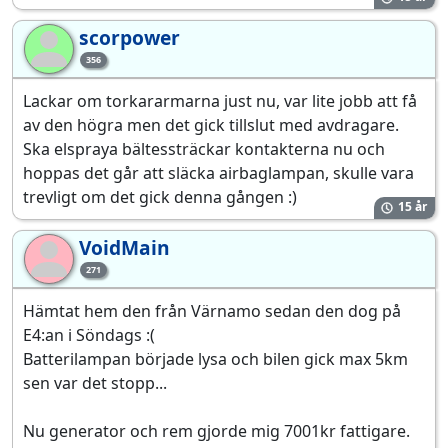
scorpower
sc
356
Lackar om torkararmarna just nu, var lite jobb att få
av den högra men det gick tillslut med avdragare.
Ska elspraya bältessträckar kontakterna nu och
hoppas det går att släcka airbaglampan, skulle vara
trevligt om det gick denna gången :)
15 år
VoidMain
Vo
271
Hämtat hem den från Värnamo sedan den dog på
E4:an i Söndags :(
Batterilampan började lysa och bilen gick max 5km
sen var det stopp...
Nu generator och rem gjorde mig 7001kr fattigare.