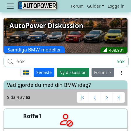
AUTOPOWER
Forum
Guider
Logga in
AutoPower Diskussion
Samtliga BMW-modeller
408.931
Sök
Senaste
Ny diskussion
Forum
Vad gjorde du med din BMW idag?
Sida
4
av
63
Roffa1