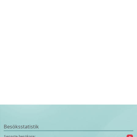
Besöksstatistik
Senaste besökare:
4s