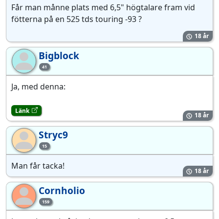
Får man månne plats med 6,5" högtalare fram vid
fötterna på en 525 tds touring -93 ?
18 år
Bigblock
Bi
41
Ja, med denna:
Länk
18 år
Stryc9
St
15
Man får tacka!
18 år
Cornholio
Co
159