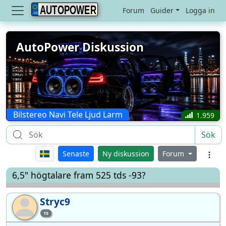
AUTOPOWER
Forum
Guider
Logga in
AutoPower Diskussion
Bilstereo Navi Tele Ljud Larm
1.959
Sök
Senaste
Ny diskussion
Forum
6,5" högtalare fram 525 tds -93?
Stryc9
St
15