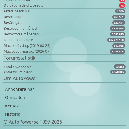
Du påbörjade ditt besök:
4s
Aktiva besök nu:
4.360
Besök idag:
263.551
Besök igår:
330.471
Besök denna månad:
1.838.048
Besök förra månaden:
5.785.895
Totalt antal besök:
437.276.180
Max besök dag: (2019-08-23)
919.088
Max besök månad: (2026-07)
5.785.895
Forumstatistik
Antal användare:
73.203
Antal foruminlägg:
2.570.005
Om AutoPower
Annonsera här
Om sajten
Kontakt
Historik
© AutoPower.se 1997‑2026