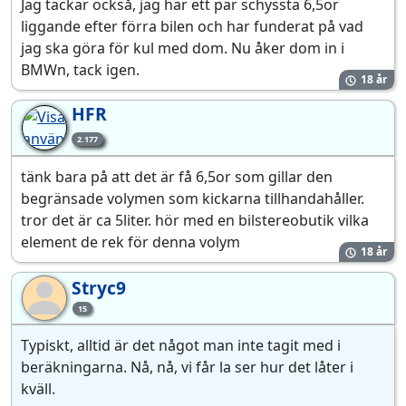
Jag tackar också, jag har ett par schyssta 6,5or
liggande efter förra bilen och har funderat på vad
jag ska göra för kul med dom. Nu åker dom in i
BMWn, tack igen.
18 år
HFR
2.177
tänk bara på att det är få 6,5or som gillar den
begränsade volymen som kickarna tillhandahåller.
tror det är ca 5liter. hör med en bilstereobutik vilka
element de rek för denna volym
18 år
Stryc9
St
15
Typiskt, alltid är det något man inte tagit med i
beräkningarna. Nå, nå, vi får la ser hur det låter i
kväll.