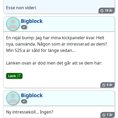
Esse non videri
18 år
Bigblock
Bi
41
En rejäl bump: Jag har mina kickpaneler kvar. Helt
nya, oanvända. Någon som är intresserad av dem?
Min 525:a är såld för länge sedan...
Länken ovan är död men det går att se dem här:
Länk
6 år
Bigblock
Bi
41
Ny intressekoll... Ingen?
1 år