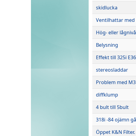
skidlucka
Ventilhattar med
Hög- eller lågnivå
Belysning
Effekt till 325i E36
stereosladdar
Problem med M3 
diffklump
4 bult till 5bult
318i -84 ojämn gå
Öppet K&N Filter.