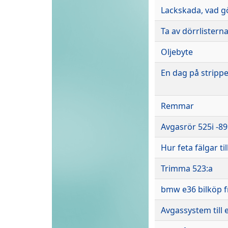
Lackskada, vad 
Ta av dörrlistern
Oljebyte
En dag på stripp
Remmar
Avgasrör 525i -89
Hur feta fälgar ti
Trimma 523:a
bmw e36 bilköp f
Avgassystem till 