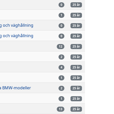
n
0
25 år
n
1
25 år
g och väghållning
0
25 år
g och väghållning
0
25 år
n
12
25 år
n
2
25 år
4
25 år
n
1
25 år
a BMW-modeller
2
25 år
n
1
25 år
n
13
25 år