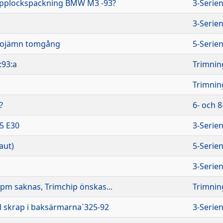
topplockspackning BMW M3 -93?
3-Serie
3-Serie
d ojämn tomgång
5-Serie
:93:a
Trimnin
Trimnin
?
6- och 8
25 E30
3-Serie
aut)
5-Serie
3-Serie
rpm saknas, Trimchip önskas...
Trimnin
 skrap i baksärmarna´325-92
3-Serie