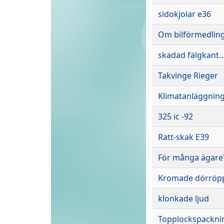
sidokjolar e36
Om bilförmedlin
skadad fälgkant..
Takvinge Rieger
Klimatanläggning
325 ic -92
Ratt-skak E39
För många ägare
Kromade dörröpp
klonkade ljud
Topplockspackni