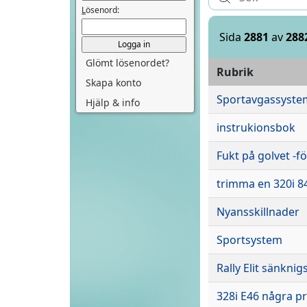
L
ösenord:
Sida
2881
av
288
Glömt lösenordet?
Rubrik
Skapa konto
Sportavgassystem 
Hjälp & info
instrukionsbok
Fukt på golvet -f
trimma en 320i 8
Nyansskillnader
Sportsystem
Rally Elit sänknig
328i E46 några pr