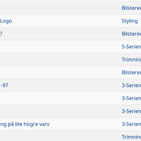
Bilstere
 Logo
Styling
?
Bilstere
5-Serie
Trimnin
Bilstere
-97
3-Serie
3-Serie
3-Serie
ng på lite högre varv
3-Serie
Trimnin