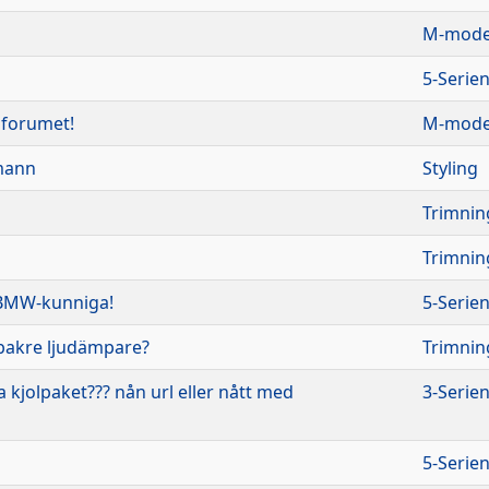
M-model
5-Serie
ll forumet!
M-model
mann
Styling
Trimnin
Trimnin
 BMW-kunniga!
5-Serie
bakre ljudämpare?
Trimnin
kjolpaket??? nån url eller nått med
3-Serie
5-Serie