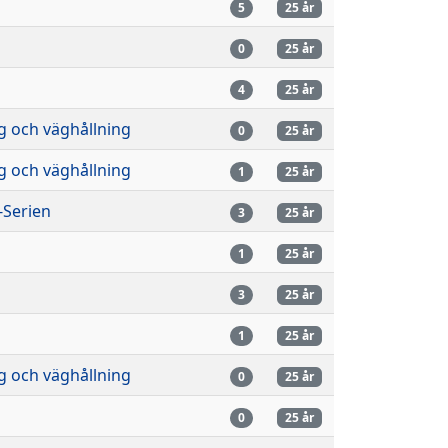
n
5
25 år
n
0
25 år
n
4
25 år
g och väghållning
0
25 år
g och väghållning
1
25 år
-Serien
3
25 år
n
1
25 år
n
3
25 år
n
1
25 år
g och väghållning
0
25 år
n
0
25 år