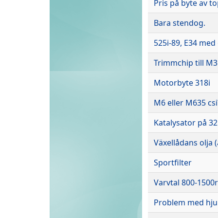
Pris på byte av 
Bara stendog.
525i-89, E34 me
Trimmchip till M3
Motorbyte 318i
M6 eller M635 csi
Katalysator på 3
Växellådans olja (
Sportfilter
Varvtal 800-1500
Problem med hjul