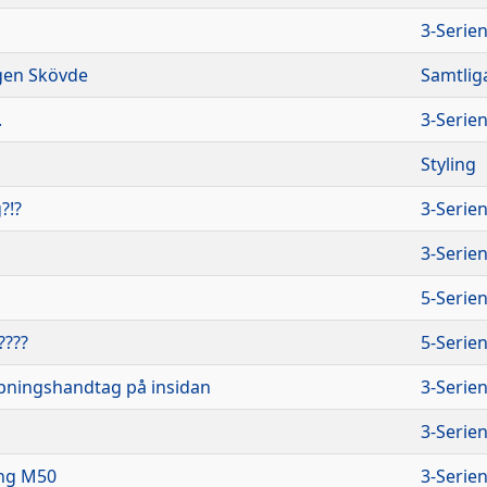
3-Serie
gen Skövde
Samtlig
.
3-Serie
Styling
?!?
3-Serie
3-Serie
5-Serie
????
5-Serie
ningshandtag på insidan
3-Serie
3-Serie
ng M50
3-Serie