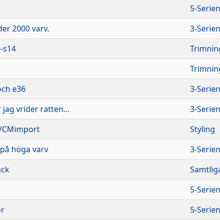
5-Serie
er 2000 varv.
3-Serie
-s14
Trimnin
Trimnin
och e36
3-Serie
 jag vrider ratten...
3-Serie
n/CMimport
Styling
t på höga varv
3-Serie
äck
Samtlig
5-Serie
or
5-Serie