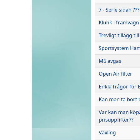
7 - Serie sidan ???
Klunk i framvagn
Trevligt tillägg ti
Sportsystem Ha
M5 avgas
Open Air filter
Enkla frågor för
Kan man ta bort 
Var kan man köpa 
prisuppfifter??
Växling