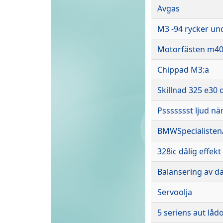
Avgas
M3 -94 rycker und
Motorfästen m40
Chippad M3:a
Skillnad 325 e30 
Pssssssst ljud när
BMWSpecialiste
328ic dålig effek
Balansering av d
Servoolja
5 seriens aut låd