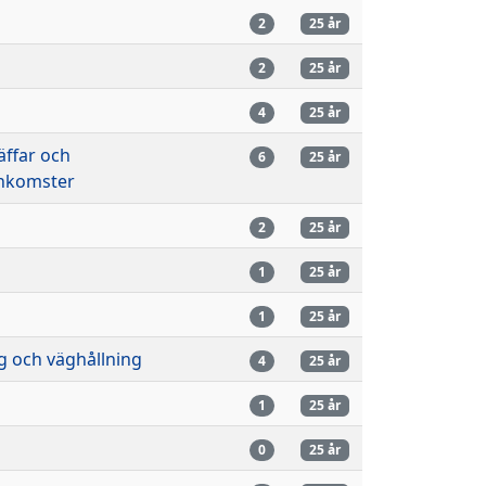
2
25 år
n
2
25 år
n
4
25 år
ffar och
6
25 år
komster
n
2
25 år
n
1
25 år
1
25 år
g och väghållning
4
25 år
n
1
25 år
n
0
25 år