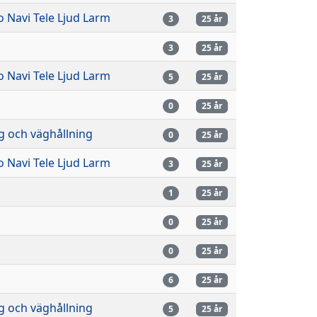
o Navi Tele Ljud Larm
3
25 år
3
25 år
o Navi Tele Ljud Larm
5
25 år
n
0
25 år
g och väghållning
0
25 år
o Navi Tele Ljud Larm
3
25 år
n
1
25 år
n
0
25 år
n
0
25 år
n
6
25 år
g och väghållning
5
25 år