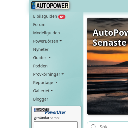
AUTOPOWER
Elbilsguiden
NY
Forum
AutoPo
Modellguiden
Senaste
PowerBörsen
Nyheter
Guider
Podden
Provkörningar
Reportage
Galleriet
Bloggar
A
nvändarnamn: