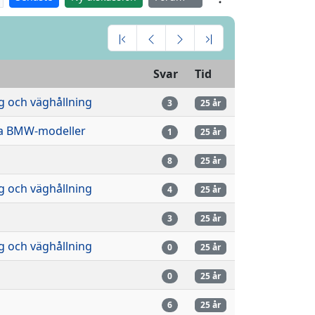
Svar
Tid
g och väghållning
3
25 år
a BMW-modeller
1
25 år
n
8
25 år
g och väghållning
4
25 år
3
25 år
g och väghållning
0
25 år
0
25 år
n
6
25 år