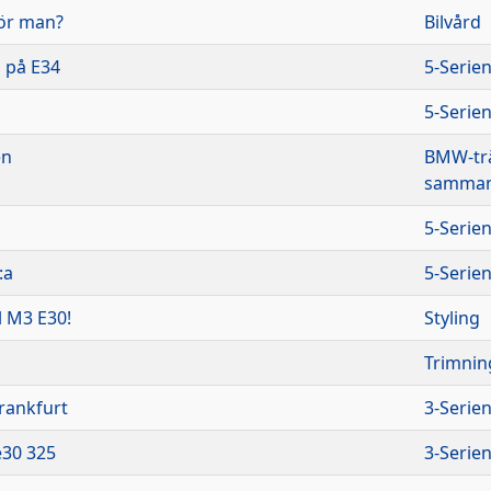
gör man?
Bilvård
a på E34
5-Serie
5-Serie
en
BMW-trä
samman
5-Serie
:a
5-Serie
ll M3 E30!
Styling
Trimnin
rankfurt
3-Serie
e30 325
3-Serie