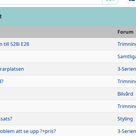
2
Forum
till 528i E28
Trimnin
Samtlig
örarplatsen
3-Serie
4?
Trimnin
Bilvård
Trimnin
ssats?
Styling
oblem att se upp ?+pris?
3-Serie