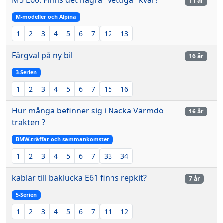
M5 E60: Finns det några "vettiga" kvar?
11 år
M-modeller och Alpina
1
2
3
4
5
6
7
12
13
Färgval på ny bil
16 år
3-Serien
1
2
3
4
5
6
7
15
16
Hur många befinner sig i Nacka Värmdö
16 år
trakten ?
BMW-träffar och sammankomster
1
2
3
4
5
6
7
33
34
kablar till baklucka E61 finns repkit?
7 år
5-Serien
1
2
3
4
5
6
7
11
12