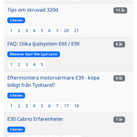
Tips om skruvad 320d
11 år
3-Serien
1
2
3
4
5
6
7
20
21
FAQ: Olika ljudsystem E6X / E9X
8 år
Bilstereo Navi Tele Ljud Larm
1
2
3
4
5
Eftermontera motorvärmare E39 - köpa
9 år
billigt från Tyskland?
5-Serien
1
2
3
4
5
6
7
17
18
E30 Cabrio Erfarenheter
7 år
3-Serien