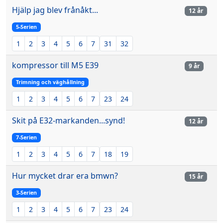
Hjälp jag blev frånåkt...
12 år
5-Serien
1
2
3
4
5
6
7
31
32
kompressor till M5 E39
9 år
Trimning och väghållning
1
2
3
4
5
6
7
23
24
Skit på E32-markanden...synd!
12 år
7-Serien
1
2
3
4
5
6
7
18
19
Hur mycket drar era bmwn?
15 år
3-Serien
1
2
3
4
5
6
7
23
24