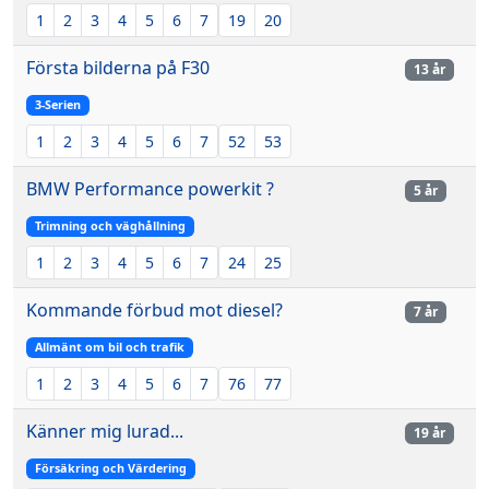
1
2
3
4
5
6
7
19
20
Första bilderna på F30
13 år
3-Serien
1
2
3
4
5
6
7
52
53
BMW Performance powerkit ?
5 år
Trimning och väghållning
1
2
3
4
5
6
7
24
25
Kommande förbud mot diesel?
7 år
Allmänt om bil och trafik
1
2
3
4
5
6
7
76
77
Känner mig lurad...
19 år
Försäkring och Värdering