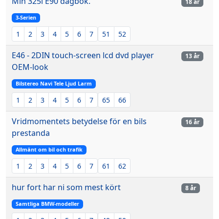
Min 325i E90 dagbok.
18 år
3-Serien
1
2
3
4
5
6
7
51
52
E46 - 2DIN touch-screen lcd dvd player
13 år
OEM-look
Bilstereo Navi Tele Ljud Larm
1
2
3
4
5
6
7
65
66
Vridmomentets betydelse för en bils
16 år
prestanda
Allmänt om bil och trafik
1
2
3
4
5
6
7
61
62
hur fort har ni som mest kört
8 år
Samtliga BMW-modeller