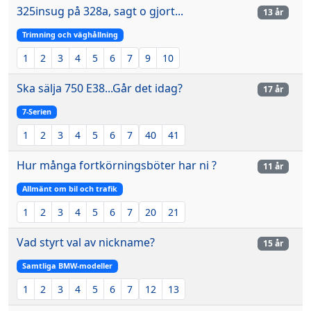
325insug på 328a, sagt o gjort...
13 år
Trimning och väghållning
1
2
3
4
5
6
7
9
10
Ska sälja 750 E38...Går det idag?
17 år
7-Serien
1
2
3
4
5
6
7
40
41
Hur många fortkörningsböter har ni ?
11 år
Allmänt om bil och trafik
1
2
3
4
5
6
7
20
21
Vad styrt val av nickname?
15 år
Samtliga BMW-modeller
1
2
3
4
5
6
7
12
13