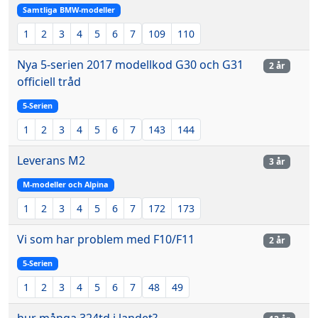
Samtliga BMW-modeller
1
2
3
4
5
6
7
109
110
Nya 5-serien 2017 modellkod G30 och G31
2 år
officiell tråd
5-Serien
1
2
3
4
5
6
7
143
144
Leverans M2
3 år
M-modeller och Alpina
1
2
3
4
5
6
7
172
173
Vi som har problem med F10/F11
2 år
5-Serien
1
2
3
4
5
6
7
48
49