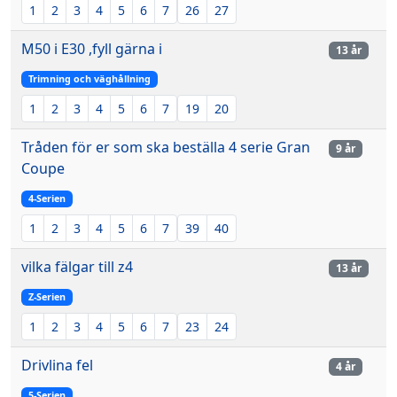
1
2
3
4
5
6
7
26
27
M50 i E30 ,fyll gärna i
13 år
Trimning och väghållning
1
2
3
4
5
6
7
19
20
Tråden för er som ska beställa 4 serie Gran
9 år
Coupe
4-Serien
1
2
3
4
5
6
7
39
40
vilka fälgar till z4
13 år
Z-Serien
1
2
3
4
5
6
7
23
24
Drivlina fel
4 år
5-Serien