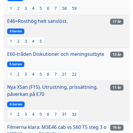
1
2
3
4
5
6
7
58
59
E46=Rosthög helt sanslöst.
17 år
3-Serien
1
2
3
4
5
E60-tråden Diskutioner och meningsutbyte
13 år
5-Serien
1
2
3
4
5
6
7
21
22
Nya X5an (F15). Utrustning, prissättning,
11 år
påverkan på E70
X-Serien
1
2
3
4
5
6
7
31
32
Filmerna klara: M3E46 cab vs S60 T5 steg 3 o
19 år