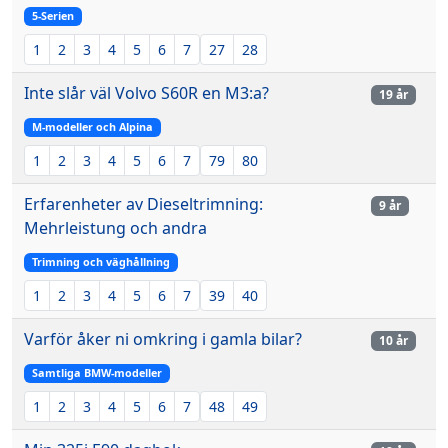
5-Serien
1
2
3
4
5
6
7
27
28
Inte slår väl Volvo S60R en M3:a?
19 år
M-modeller och Alpina
1
2
3
4
5
6
7
79
80
Erfarenheter av Dieseltrimning:
9 år
Mehrleistung och andra
Trimning och väghållning
1
2
3
4
5
6
7
39
40
Varför åker ni omkring i gamla bilar?
10 år
Samtliga BMW-modeller
1
2
3
4
5
6
7
48
49