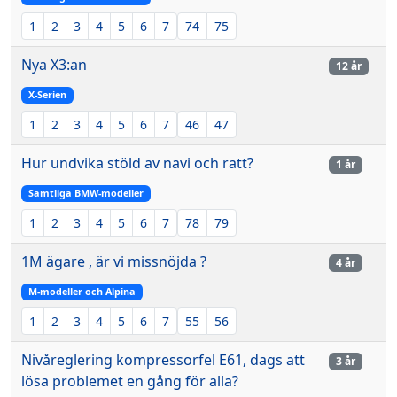
1
2
3
4
5
6
7
74
75
Nya X3:an
12 år
X-Serien
1
2
3
4
5
6
7
46
47
Hur undvika stöld av navi och ratt?
1 år
Samtliga BMW-modeller
1
2
3
4
5
6
7
78
79
1M ägare , är vi missnöjda ?
4 år
M-modeller och Alpina
1
2
3
4
5
6
7
55
56
Nivåreglering kompressorfel E61, dags att
3 år
lösa problemet en gång för alla?