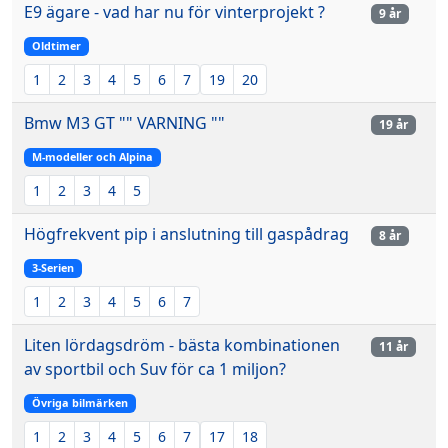
E9 ägare - vad har nu för vinterprojekt ?
9 år
Oldtimer
1
2
3
4
5
6
7
19
20
Bmw M3 GT "" VARNING ""
19 år
M-modeller och Alpina
1
2
3
4
5
Högfrekvent pip i anslutning till gaspådrag
8 år
3-Serien
1
2
3
4
5
6
7
Liten lördagsdröm - bästa kombinationen
11 år
av sportbil och Suv för ca 1 miljon?
Övriga bilmärken
1
2
3
4
5
6
7
17
18