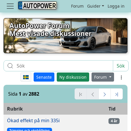
AUTOPOWER
Forum
Guider
Logga in
AutoPower Forum
Mest visade diskussioner
Sök
Senaste
Ny diskussion
Forum
Sida
1
av
2882
Rubrik
Tid
Ökad effekt på min 335i
4 år
Trimning och väghållning