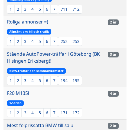
1
2
3
4
5
6
7
711
712
Roliga annonser =)
2 år
Allmänt om bil och trafik
1
2
3
4
5
6
7
252
253
Stående AutoPower-träffar i Göteborg (BK
3 år
Hisingen Eriksberg)!
BMW-träffar och sammankomster
1
2
3
4
5
6
7
194
195
F20 M135i
4 år
1-Serien
1
2
3
4
5
6
7
171
172
Mest felprissatta BMW till salu
2 år