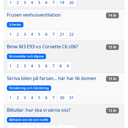
1
2
3
4
5
6
7
19
20
Frusen vevhusventilation
14 år
3-Serien
1
2
3
4
5
6
7
21
22
Bmw M3 E93 v.s Corvette C6 z06?
15 år
M-modeller och Alpina
1
2
3
4
5
6
7
8
9
Skriva bilen på farsan... här har Ni domen
15 år
Försäkring och Värdering
1
2
3
4
5
6
7
30
31
Biltullar: hur ska vi värna oss?
13 år
Allmänt om bil och trafik