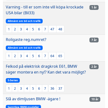
Varning - till er som inte vill köpa krockade
1 år
USA bilar (Bil33)
Allmänt om bil och trafik
1
2
3
4
5
6
7
47
48
Roligaste reg.numret?
7 år
Allmänt om bil och trafik
1
2
3
4
5
6
7
64
65
Felkod på elektrisk dragkrok E61, BMW
2 år
säger montera en ny!? Kan det vara möjligt?
5-Serien
1
2
3
4
5
6
7
36
37
Slå av dimljusen BMW -ägare !
10 år
Samtliga BMW-modeller