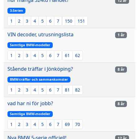
hur många 324td i landet?
12 år
3-Serien
1
2
3
4
5
6
7
150
151
VIN decoder, utrusningslista
1 år
Samtliga BMW-modeller
1
2
3
4
5
6
7
61
62
Stående träffar i Jönköping?
8 år
BMW-träffar och sammankomster
1
2
3
4
5
6
7
81
82
vad har ni för jobb?
8 år
Samtliga BMW-modeller
1
2
3
4
5
6
7
69
70
Nya BMW 5-serie officiell!
12 år