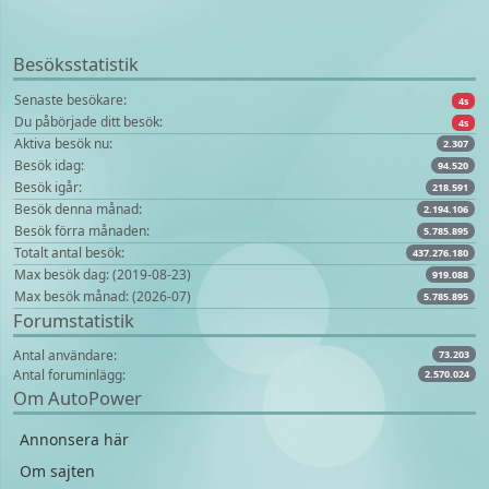
Besöksstatistik
Senaste besökare:
9s
Du påbörjade ditt besök:
9s
Aktiva besök nu:
2.307
Besök idag:
94.520
Besök igår:
218.591
Besök denna månad:
2.194.106
Besök förra månaden:
5.785.895
Totalt antal besök:
437.276.180
Max besök dag: (2019-08-23)
919.088
Max besök månad: (2026-07)
5.785.895
Forumstatistik
Antal användare:
73.203
Antal foruminlägg:
2.570.024
Om AutoPower
Annonsera här
Om sajten