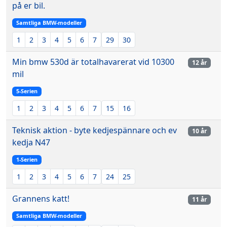
på er bil.
Samtliga BMW-modeller
1
2
3
4
5
6
7
29
30
Min bmw 530d är totalhavarerat vid 10300
12 år
mil
5-Serien
1
2
3
4
5
6
7
15
16
Teknisk aktion - byte kedjespännare och ev
10 år
kedja N47
1-Serien
1
2
3
4
5
6
7
24
25
Grannens katt!
11 år
Samtliga BMW-modeller