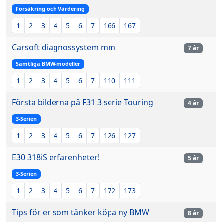
Försäkring och Värdering
1
2
3
4
5
6
7
166
167
Carsoft diagnossystem mm
7 år
Samtliga BMW-modeller
1
2
3
4
5
6
7
110
111
Första bilderna på F31 3 serie Touring
4 år
3-Serien
1
2
3
4
5
6
7
126
127
E30 318iS erfarenheter!
5 år
3-Serien
1
2
3
4
5
6
7
172
173
Tips för er som tänker köpa ny BMW
8 år