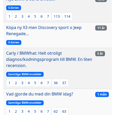
5-Serien
1
2
3
4
5
6
7
113
114
Köpa ny X3 men Discovery sport o Jeep
11 år
Renegade...
X-Serien
Carly / BMWhat: Helt otroligt
5 år
diagnos/kodningsprogram till BMW. En liten
recension.
Samtliga BMW-modeller
1
2
3
4
5
6
7
36
37
Vad gjorde du med din BMW idag?
1 mån
Samtliga BMW-modeller
1
2
3
4
5
6
7
62
63