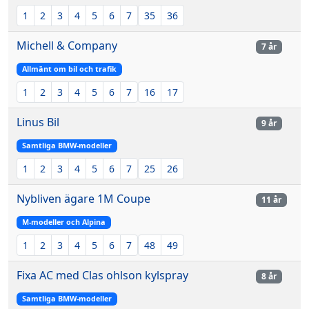
1
2
3
4
5
6
7
35
36
Michell & Company
7 år
Allmänt om bil och trafik
1
2
3
4
5
6
7
16
17
Linus Bil
9 år
Samtliga BMW-modeller
1
2
3
4
5
6
7
25
26
Nybliven ägare 1M Coupe
11 år
M-modeller och Alpina
1
2
3
4
5
6
7
48
49
Fixa AC med Clas ohlson kylspray
8 år
Samtliga BMW-modeller