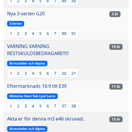
1
2
3
4
5
6
7
49
50
Nya 3-serien G20
3 år
3-Serien
1
2
3
4
5
6
7
90
91
VARNING VARNING
10 år
RESTSKULDSBEDRAGARE!!!!!
M-modeller och Alpina
1
2
3
4
5
6
7
20
21
Eftermarknads 16:9 till E39
11 år
Bilstereo Navi Tele Ljud Larm
1
2
3
4
5
6
7
37
38
Akta er för denna m3 e46 skruvad..
15 år
M-modeller och Alpina