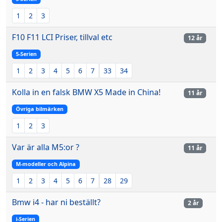
1
2
3
F10 F11 LCI Priser, tillval etc
12 år
5-Serien
1
2
3
4
5
6
7
33
34
Kolla in en falsk BMW X5 Made in China!
11 år
Övriga bilmärken
1
2
3
Var är alla M5:or ?
11 år
M-modeller och Alpina
1
2
3
4
5
6
7
28
29
Bmw i4 - har ni beställt?
2 år
i-Serien