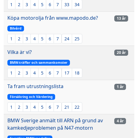
1
2
3
4
5
6
7
33
34
Köpa motorolja från www.mapodo.de?
13 år
Bilvård
1
2
3
4
5
6
7
24
25
Vilka är vi?
20 år
BMW-träffar och sammankomster
1
2
3
4
5
6
7
17
18
Ta fram utrustningslista
1 år
Försäkring och Värdering
1
2
3
4
5
6
7
21
22
BMW Sverige anmält till ARN på grund av
4 år
kamkedjeproblemen på N47-motorn