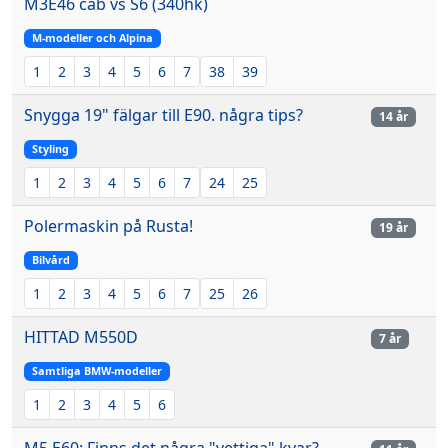
M3E46 cab vs S6 (340hk)
M-modeller och Alpina
1
2
3
4
5
6
7
38
39
Snygga 19" fälgar till E90. några tips?
14 år
Styling
1
2
3
4
5
6
7
24
25
Polermaskin på Rusta!
19 år
Bilvård
1
2
3
4
5
6
7
25
26
HITTAD M550D
7 år
Samtliga BMW-modeller
1
2
3
4
5
6