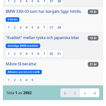
1
2
3
4
5
6
7
37
38
BMW 330i-03 som har bärgats 5ggr hittills.
19 år
3-Serien
1
2
3
4
5
6
7
27
28
"Kvalitet" mellan tyska och japanska bilar
16 år
Samtliga BMW-modeller
1
2
3
4
5
6
7
30
31
Måste få berätta!
21 år
Allmänt om bil och trafik
1
2
3
4
5
Sida
1
av
2882