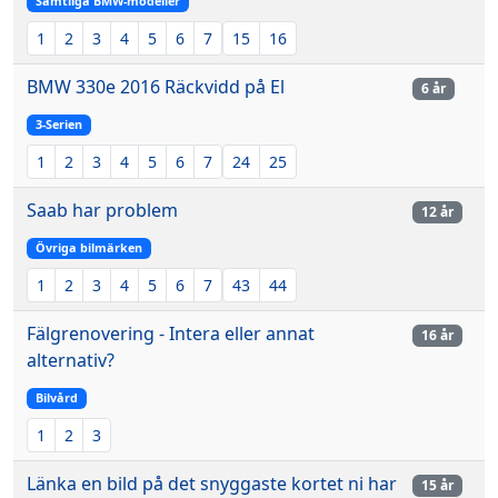
Samtliga BMW-modeller
1
2
3
4
5
6
7
15
16
BMW 330e 2016 Räckvidd på El
6 år
3-Serien
1
2
3
4
5
6
7
24
25
Saab har problem
12 år
Övriga bilmärken
1
2
3
4
5
6
7
43
44
Fälgrenovering - Intera eller annat
16 år
alternativ?
Bilvård
1
2
3
Länka en bild på det snyggaste kortet ni har
15 år