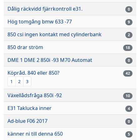
Dålig räckvidd fjärrkontroll e31.
0
Hög tomgång bmw 633 -77
9
850 csi ingen kontakt med cylinderbank
2
850 drar ström
18
DME 1 DME 2 850i -93 M70 Automat
0
Köpråd. 840 eller 850?
42
1
2
3
Växellådsfråga 850i -92
10
E31 Taklucka inner
4
Ad-blue F06 2017
0
känner ni till denna 650
5