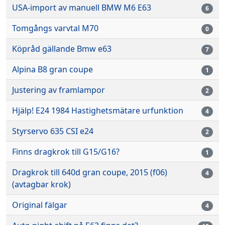
USA-import av manuell BMW M6 E63
6
Tomgångs varvtal M70
0
Köpråd gällande Bmw e63
7
Alpina B8 gran coupe
1
Justering av framlampor
2
Hjälp! E24 1984 Hastighetsmätare urfunktion
4
Styrservo 635 CSI e24
2
Finns dragkrok till G15/G16?
1
Dragkrok till 640d gran coupe, 2015 (f06)
4
(avtagbar krok)
Original fälgar
4