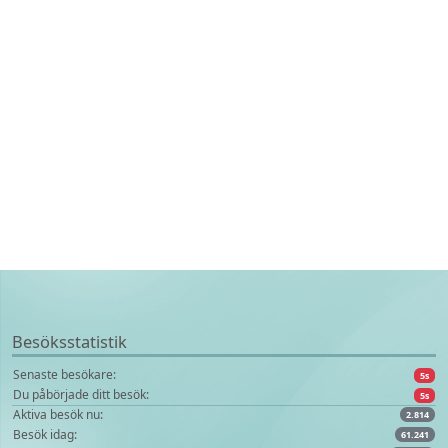
Besöksstatistik
Senaste besökare:
10s
Du påbörjade ditt besök:
10s
Aktiva besök nu:
2.814
Besök idag:
61.241