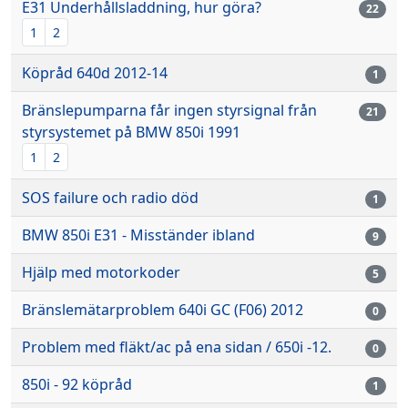
E31 Underhållsladdning, hur göra?
22
1
2
Köpråd 640d 2012-14
1
Bränslepumparna får ingen styrsignal från
21
styrsystemet på BMW 850i 1991
1
2
SOS failure och radio död
1
BMW 850i E31 - Misständer ibland
9
Hjälp med motorkoder
5
Bränslemätarproblem 640i GC (F06) 2012
0
Problem med fläkt/ac på ena sidan / 650i -12.
0
850i - 92 köpråd
1