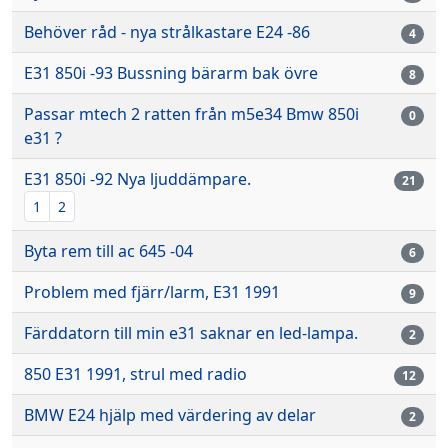
Behöver råd - nya strålkastare E24 -86
4
E31 850i -93 Bussning bärarm bak övre
8
Passar mtech 2 ratten från m5e34 Bmw 850i
0
e31 ?
E31 850i -92 Nya ljuddämpare.
21
1
2
Byta rem till ac 645 -04
6
Problem med fjärr/larm, E31 1991
9
Färddatorn till min e31 saknar en led-lampa.
2
850 E31 1991, strul med radio
12
BMW E24 hjälp med värdering av delar
2