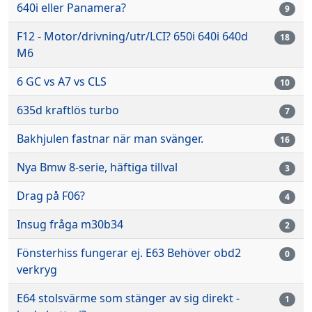
640i eller Panamera?
9
F12 - Motor/drivning/utr/LCI? 650i 640i 640d
18
M6
6 GC vs A7 vs CLS
10
635d kraftlös turbo
7
Bakhjulen fastnar när man svänger.
16
Nya Bmw 8-serie, häftiga tillval
3
Drag på F06?
4
Insug fråga m30b34
2
Fönsterhiss fungerar ej. E63 Behöver obd2
0
verkryg
E64 stolsvärme som stänger av sig direkt -
1