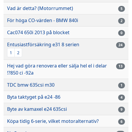
Vad är detta? (Motorrummet)
5
För höga CO-värden - BMW 840i
2
Cac074 650i 2013 på blocket
0
Entusiastförsäkring e31 8 serien
24
1
2
Hej vad göra renovera eller sälja hel el i delar
13
!?850 ci -92a
TDC bmw 635csi m30
1
Byta taktyget på e24 -86
4
Byte av kamaxel e24 635csi
9
Köpa tidig 6-serie, vilket motoralternativ?
6