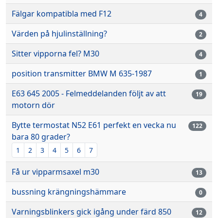
Fälgar kompatibla med F12
4
Värden på hjulinställning?
2
Sitter vipporna fel? M30
4
position transmitter BMW M 635-1987
1
E63 645 2005 - Felmeddelanden följt av att
19
motorn dör
Bytte termostat N52 E61 perfekt en vecka nu
122
bara 80 grader?
1
2
3
4
5
6
7
Få ur vipparmsaxel m30
13
bussning krängningshämmare
0
Varningsblinkers gick igång under färd 850
12