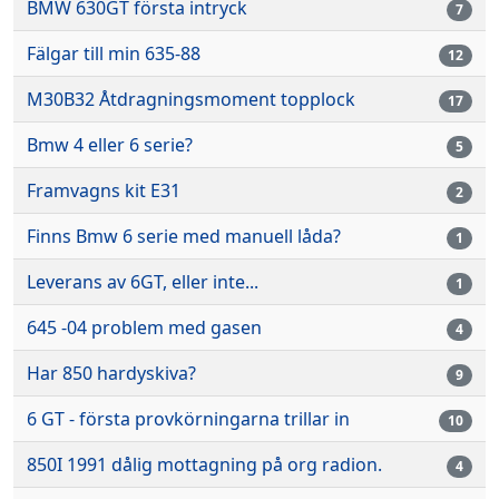
BMW 630GT första intryck
7
Fälgar till min 635-88
12
M30B32 Åtdragningsmoment topplock
17
Bmw 4 eller 6 serie?
5
Framvagns kit E31
2
Finns Bmw 6 serie med manuell låda?
1
Leverans av 6GT, eller inte...
1
645 -04 problem med gasen
4
Har 850 hardyskiva?
9
6 GT - första provkörningarna trillar in
10
850I 1991 dålig mottagning på org radion.
4