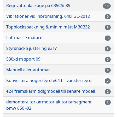
Regnvattenläckage på 635CSi-85
13
Vibrationer vid inbromsning. 640i GC-2012
0
Topplockspackning & minimimått M30B32
8
Luftmasse mätare
3
Styrsnäcka justering e31?
5
530xd m sport 09
0
Manuell eller automat
8
Konvertera högerstyrd e64 till vänsterstyrd
2
e24 framskärm tidigmodell till senare modell
2
demontera torkarmotor alt torkarsegment
2
bmw 850 -92