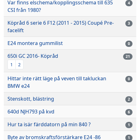
Var finns elschema/kopplingsschema till 635
4
CSI från 1980?
Köpråd 6 serie 6 F12 (2011 - 2015) Coupé Pre-
3
facelift
E24 montera gummilist
0
650i GC 2016- Köpråd
21
1
2
Hittar inte rätt läge på veven till takluckan
0
BMW e24
Stenskott, blästring
2
640d NJH793 på kvd
6
Hur ta isär färddatorn på min 840 ?
1
Byte av bromskraftsförstärkare E24 -86
1