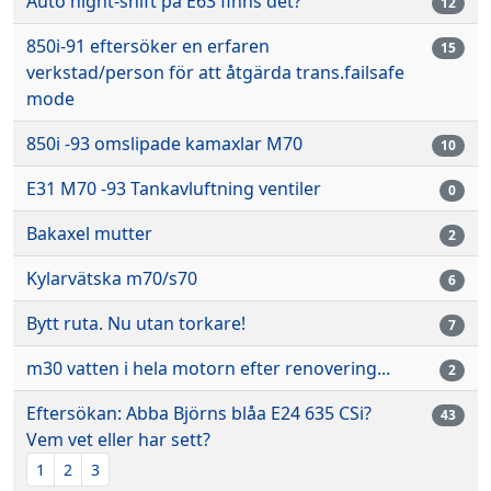
Auto night-shift på E63 finns det?
12
850i-91 eftersöker en erfaren
15
verkstad/person för att åtgärda trans.failsafe
mode
850i -93 omslipade kamaxlar M70
10
E31 M70 -93 Tankavluftning ventiler
0
Bakaxel mutter
2
Kylarvätska m70/s70
6
Bytt ruta. Nu utan torkare!
7
m30 vatten i hela motorn efter renovering...
2
Eftersökan: Abba Björns blåa E24 635 CSi?
43
Vem vet eller har sett?
1
2
3