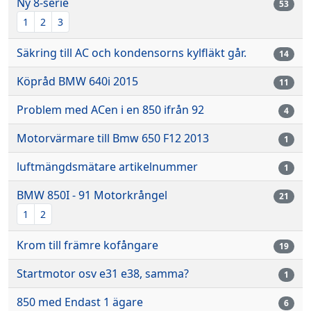
Ny 8-serie
53
1
2
3
Säkring till AC och kondensorns kylfläkt går.
14
Köpråd BMW 640i 2015
11
Problem med ACen i en 850 ifrån 92
4
Motorvärmare till Bmw 650 F12 2013
1
luftmängdsmätare artikelnummer
1
BMW 850I - 91 Motorkrångel
21
1
2
Krom till främre kofångare
19
Startmotor osv e31 e38, samma?
1
850 med Endast 1 ägare
6