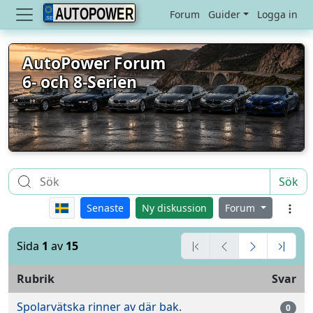
AUTOPOWER
Forum
Guider
Logga in
AutoPower Forum
6- och 8-Serien
Sök
Senaste
Ny diskussion
Forum
Sida
1
av
15
Rubrik
Svar
Spolarvätska rinner av där bak.
0