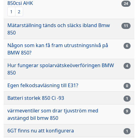
850csi AHK
24
1
2
Mätarställning tänds och släcks ibland Bmw
11
850
Någon som kan få fram utrustningsnivå på
6
BMW 850?
Hur fungerar spolarvätskeöverföringen BMW
4
850
Egen felkodsavläsning till E31?
0
Batteri storlek 850 Ci -93
1
värmeventiler som drar tjuvström med
9
avstängd bil bmw 850
6GT finns nu att konfigurera
1