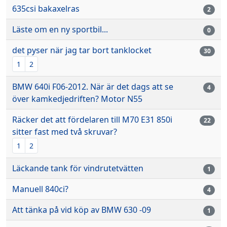
635csi bakaxelras
2
Läste om en ny sportbil...
0
det pyser när jag tar bort tanklocket
30
1
2
BMW 640i F06-2012. När är det dags att se
4
över kamkedjedriften? Motor N55
Räcker det att fördelaren till M70 E31 850i
22
sitter fast med två skruvar?
1
2
Läckande tank för vindrutetvätten
1
Manuell 840ci?
4
Att tänka på vid köp av BMW 630 -09
1