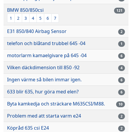
BMW 850/850csi
121
1
2
3
4
5
6
7
E31 850/840 Airbag Sensor
2
telefon och blåtand trubbel 645 -04
1
motorlarm kamaelgivare på 645 -04
6
Vilken däckdimension till 850 -92
4
Ingen värme så bilen immar igen.
6
633 blir 635, hur göra med elen?
6
Byta kamkedja och sträckare M635CSI/M88.
10
Problem med att starta varm e24
2
Köpråd 635 csi E24
2