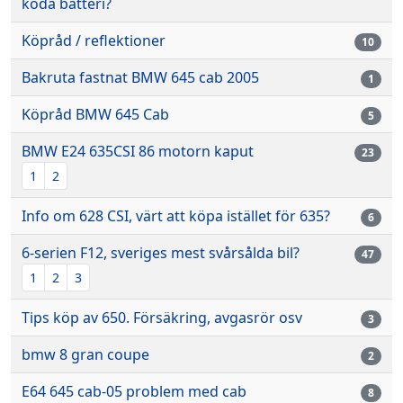
koda batteri?
Köpråd / reflektioner
10
Bakruta fastnat BMW 645 cab 2005
1
Köpråd BMW 645 Cab
5
BMW E24 635CSI 86 motorn kaput
23
1
2
Info om 628 CSI, värt att köpa istället för 635?
6
6-serien F12, sveriges mest svårsålda bil?
47
1
2
3
Tips köp av 650. Försäkring, avgasrör osv
3
bmw 8 gran coupe
2
E64 645 cab-05 problem med cab
8