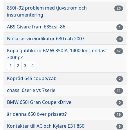
850i -92 problem med tjuvström och
20
instrumentering
ABS Givare fram 635csi -86
1
Nolla serviceindikator 630 cab 2007
0
Köpa gubbkörd BMW 850IA, 14000mil, endast
67
300hp?
1
2
3
4
Köpråd 645 coupé/cab
2
chassi 6serie vs 7serie
11
BMW 650i Gran Coupe xDrive
0
är denna 650 över prissatt?
16
Kontakter till AC och Kylare E31 850i
6