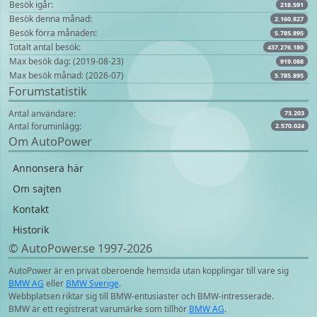
Besök igår:
218.591
Besök denna månad:
2.160.827
Besök förra månaden:
5.785.895
Totalt antal besök:
437.276.180
Max besök dag: (2019-08-23)
919.088
Max besök månad: (2026-07)
5.785.895
Forumstatistik
Antal användare:
73.203
Antal foruminlägg:
2.570.024
Om AutoPower
Annonsera här
Om sajten
Kontakt
Historik
© AutoPower.se 1997‑2026
AutoPower är en privat oberoende hemsida utan kopplingar till vare sig
BMW AG
eller
BMW Sverige
.
Webbplatsen riktar sig till BMW-entusiaster och BMW-intresserade.
BMW är ett registrerat varumärke som tillhör
BMW AG
.