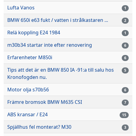
Lufta Vanos
1
BMW 650i e63 fukt / vatten i strålkastaren ...
2
Relä koppling E24 1984
1
m30b34 startar inte efter renovering
6
Erfarenheter M850i
6
Tips att det är en BMW 850 IA -91:a till salu hos
5
Kronofogden nu.
Motor olja s70b56
6
Främre bromsok BMW M635 CSI
7
ABS kransar / E24
15
Spjällhus fel monterat? M30
3