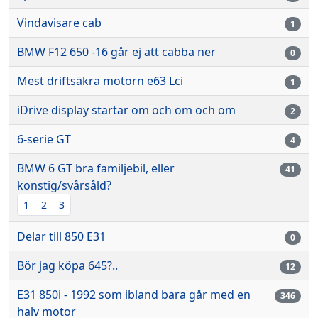
Vindavisare cab
1
BMW F12 650 -16 går ej att cabba ner
0
Mest driftsäkra motorn e63 Lci
1
iDrive display startar om och om och om
2
6-serie GT
4
BMW 6 GT bra familjebil, eller
41
konstig/svårsåld?
1
2
3
Delar till 850 E31
0
Bör jag köpa 645?..
12
E31 850i - 1992 som ibland bara går med en
346
halv motor