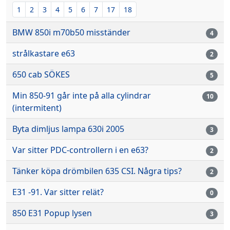
1
2
3
4
5
6
7
17
18
BMW 850i m70b50 misständer
4
strålkastare e63
2
650 cab SÖKES
5
Min 850-91 går inte på alla cylindrar
10
(intermitent)
Byta dimljus lampa 630i 2005
3
Var sitter PDC-controllern i en e63?
2
Tänker köpa drömbilen 635 CSI. Några tips?
2
E31 -91. Var sitter relät?
0
850 E31 Popup lysen
3