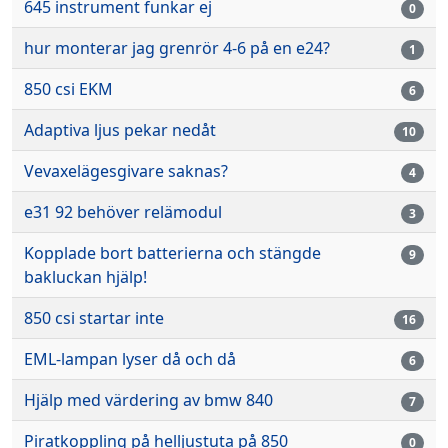
645 instrument funkar ej
0
hur monterar jag grenrör 4-6 på en e24?
1
850 csi EKM
6
Adaptiva ljus pekar nedåt
10
Vevaxelägesgivare saknas?
4
e31 92 behöver relämodul
3
Kopplade bort batterierna och stängde
9
bakluckan hjälp!
850 csi startar inte
16
EML-lampan lyser då och då
6
Hjälp med värdering av bmw 840
7
Piratkoppling på helljustuta på 850
0