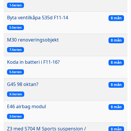
1-Serien
Byta ventilkåpa 535d F11-14
8 mån
5-Serien
M30 renoveringsobjekt
8 mån
7-Serien
Koda in batteri i F11-16?
8 mån
5-Serien
G45 98 oktan?
8 mån
X-Serien
E46 airbag modul
8 mån
3-Serien
Z3 med S704 M Sports suspension /
8 mån