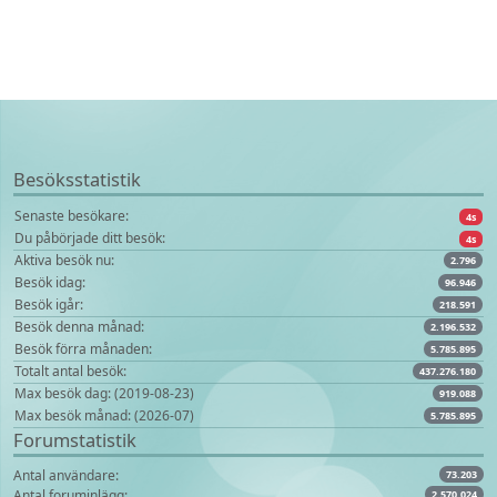
Besöksstatistik
Senaste besökare:
4s
Du påbörjade ditt besök:
4s
Aktiva besök nu:
2.796
Besök idag:
96.946
Besök igår:
218.591
Besök denna månad:
2.196.532
Besök förra månaden:
5.785.895
Totalt antal besök:
437.276.180
Max besök dag: (2019-08-23)
919.088
Max besök månad: (2026-07)
5.785.895
Forumstatistik
Antal användare:
73.203
Antal foruminlägg:
2.570.024