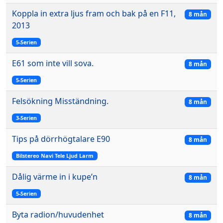
Koppla in extra ljus fram och bak på en F11,
8 mån
2013
5-Serien
E61 som inte vill sova.
8 mån
5-Serien
Felsökning Misständning.
8 mån
3-Serien
Tips på dörrhögtalare E90
8 mån
Bilstereo Navi Tele Ljud Larm
Dålig värme in i kupe’n
8 mån
5-Serien
Byta radion/huvudenhet
8 mån