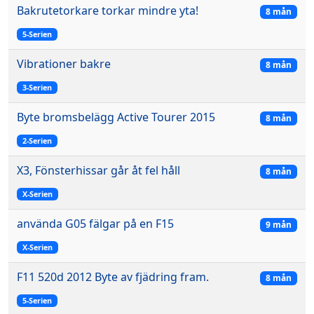
Bakrutetorkare torkar mindre yta!
8 mån
5-Serien
Vibrationer bakre
8 mån
3-Serien
Byte bromsbelägg Active Tourer 2015
8 mån
2-Serien
X3, Fönsterhissar går åt fel håll
8 mån
X-Serien
använda G05 fälgar på en F15
9 mån
X-Serien
F11 520d 2012 Byte av fjädring fram.
8 mån
5-Serien