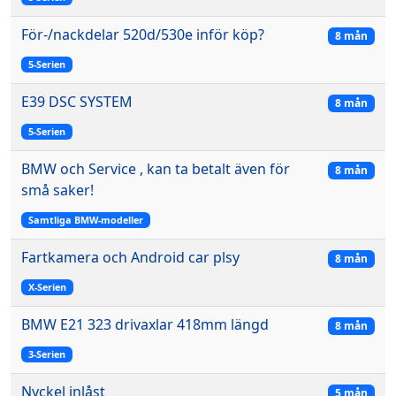
För-/nackdelar 520d/530e inför köp?
8 mån
5-Serien
E39 DSC SYSTEM
8 mån
5-Serien
BMW och Service , kan ta betalt även för
8 mån
små saker!
Samtliga BMW-modeller
Fartkamera och Android car plsy
8 mån
X-Serien
BMW E21 323 drivaxlar 418mm längd
8 mån
3-Serien
Nyckel inlåst
5 mån