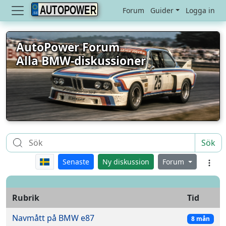
AUTOPOWER
Forum
Guider
Logga in
AutoPower Forum
Alla BMW-diskussioner
Sök
Senaste
Ny diskussion
Forum
Rubrik
Tid
Navmått på BMW e87
8 mån