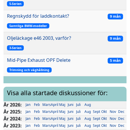
5-Serien
Regnskydd för laddkontakt?
9 mån
Samtliga BMW-modeller
Oljeläckage e46 2003, varför?
9 mån
3-Serien
Mid-Pipe Exhaust OPF Delete
5 mån
Trimning och väghållning
Visa alla startade diskussioner för:
År 2026:
Jan
Feb
Mars
April
Maj
Juni
Juli
Aug
År 2025:
Jan
Feb
Mars
April
Maj
Juni
Juli
Aug
Sept
Okt
Nov
Dec
År 2024:
Jan
Feb
Mars
April
Maj
Juni
Juli
Aug
Sept
Okt
Nov
Dec
År 2023:
Jan
Feb
Mars
April
Maj
Juni
Juli
Aug
Sept
Okt
Nov
Dec