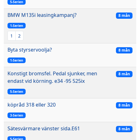
5-Serien
BMW M135i leasingkampanj?
8 mån
1-Serien
1
2
Byta styrservoolja?
8 mån
1-Serien
Konstigt bromsfel. Pedal sjunker, men
8 mån
endast vid körning. e34 -95 525ix
5-Serien
köpråd 318 eller 320
8 mån
3-Serien
Sätesvärmare vänster sida.E61
8 mån
5-Serien