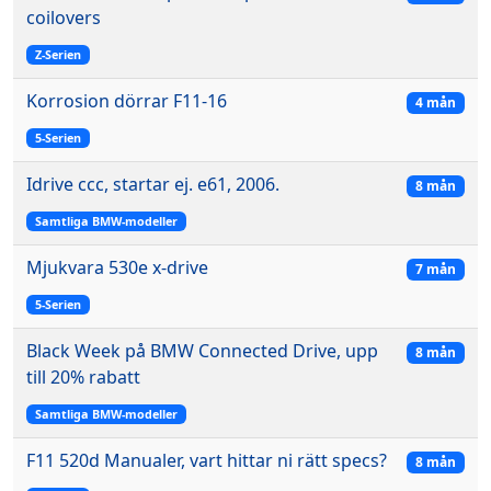
coilovers
Z-Serien
Korrosion dörrar F11-16
4 mån
5-Serien
Idrive ccc, startar ej. e61, 2006.
8 mån
Samtliga BMW-modeller
Mjukvara 530e x-drive
7 mån
5-Serien
Black Week på BMW Connected Drive, upp
8 mån
till 20% rabatt
Samtliga BMW-modeller
F11 520d Manualer, vart hittar ni rätt specs?
8 mån