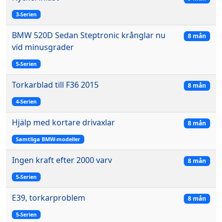
3-Serien
BMW 520D Sedan Steptronic krånglar nu
8 mån
vid minusgrader
5-Serien
Torkarblad till F36 2015
8 mån
4-Serien
Hjälp med kortare drivaxlar
8 mån
Samtliga BMW-modeller
Ingen kraft efter 2000 varv
8 mån
5-Serien
E39, torkarproblem
8 mån
5-Serien