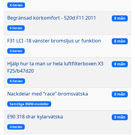
X-Serien
Begränsad körkomfort - 520d F11 2011
8 mån
5-Serien
F31 LCI -18 vänster bromsljus ur funktion
8 mån
3-Serien
Hjälp hur ta man ur hela luftfilterboxen X3
8 mån
F25/b47d20
X-Serien
Nackdelar med ”race”-bromsvätska
8 mån
Samtliga BMW-modeller
E90 318 drar kylarvätska
8 mån
3-Serien