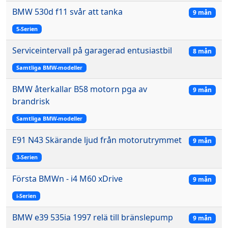
BMW 530d f11 svår att tanka
9 mån
5-Serien
Serviceintervall på garagerad entusiastbil
8 mån
Samtliga BMW-modeller
BMW återkallar B58 motorn pga av
9 mån
brandrisk
Samtliga BMW-modeller
E91 N43 Skärande ljud från motorutrymmet
9 mån
3-Serien
Första BMWn - i4 M60 xDrive
9 mån
i-Serien
BMW e39 535ia 1997 relä till bränslepump
9 mån