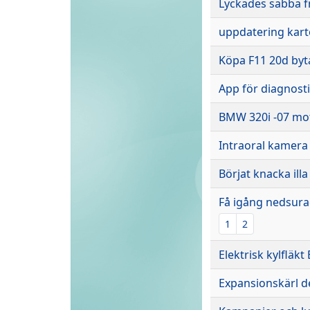
Lyckades sabba f
uppdatering kart
Köpa F11 20d by
App för diagnost
BMW 320i -07 mo
Intraoral kamera
Börjat knacka illa
Få igång nedsur
1
2
Elektrisk kylfläkt
Expansionskärl d