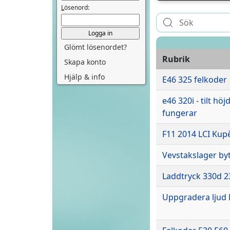
L
ösenord:
Glömt lösenordet?
Rubrik
Skapa konto
Hjälp & info
E46 325 felkoder
e46 320i - tilt hö
fungerar
F11 2014 LCI Kup
Vevstakslager by
Laddtryck 330d 
Uppgradera ljud