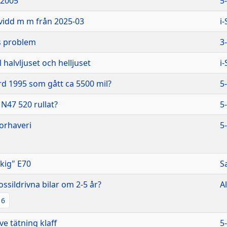
 2005
5
kvidd m m från 2025-03
i
s problem
3
l halvljuset och helljuset
i
rd 1995 som gått ca 5500 mil?
5
 N47 520 rullat?
5
orhaveri
5
ckig" E70
S
ssildrivna bilar om 2-5 år?
A
6
e tätning klaff
5