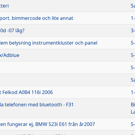
teri
S
port. bimmercode och lite annat
1
d -07 låg?
3
blem belysning instrumentkluster och panel
5
x/Adblue
5
5
S
t Felkod A0B4 116i 2006
1
la telefonen med bluetooth - F31
B
L
en fungerar ej, BMW 523i E61 från år2007
5