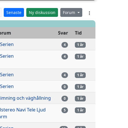
Senaste
Ny diskussion
Forum
orum
Svar
Tid
-Serien
4
1 år
-Serien
4
1 år
-Serien
4
1 år
-Serien
0
1 år
rimning och väghållning
0
1 år
ilstereo Navi Tele Ljud
5
1 år
arm