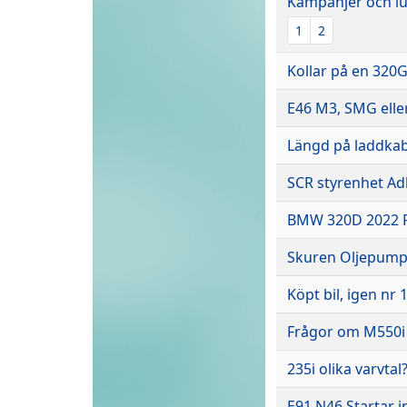
Kampanjer och lu
1
2
Kollar på en 320G
E46 M3, SMG elle
Längd på laddkab
SCR styrenhet Ad
BMW 320D 2022 Fe
Skuren Oljepump
Köpt bil, igen nr 
Frågor om M550i 
235i olika varvtal
E91 N46 Startar i