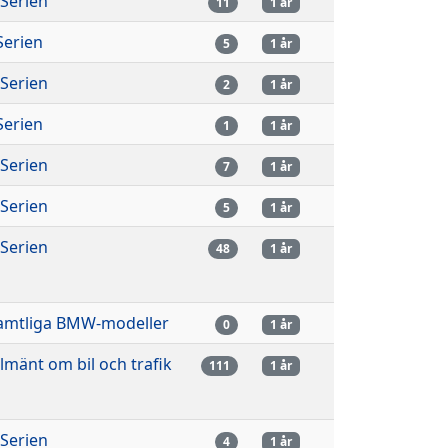
-Serien
11
1 år
-Serien
5
1 år
-Serien
2
1 år
-Serien
1
1 år
-Serien
7
1 år
-Serien
5
1 år
-Serien
48
1 år
amtliga BMW-modeller
0
1 år
llmänt om bil och trafik
111
1 år
-Serien
4
1 år