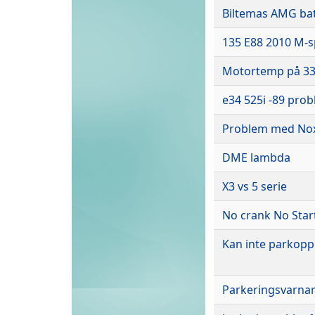
Biltemas AMG bat
135 E88 2010 M-s
Motortemp på 330
e34 525i -89 pro
Problem med No
DME lambda
X3 vs 5 serie
No crank No Star
Kan inte parkopp
Parkeringsvarnar