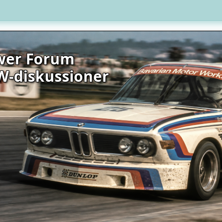
wer Forum
W-diskussioner