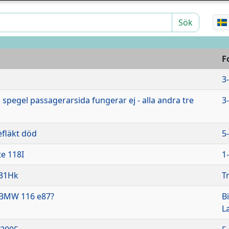
Sök
F
3
jd spegel passagerarsida fungerar ej - alla andra tre
3
èfläkt död
5
te 118I
1
231Hk
T
 BMW 116 e87?
B
L