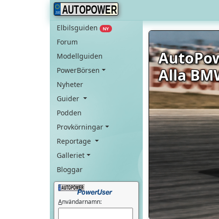
AUTOPOWER
Elbilsguiden
NY
Forum
AutoPo
Modellguiden
Alla BM
PowerBörsen
Nyheter
Guider
Podden
Provkörningar
Reportage
Galleriet
Bloggar
A
nvändarnamn: