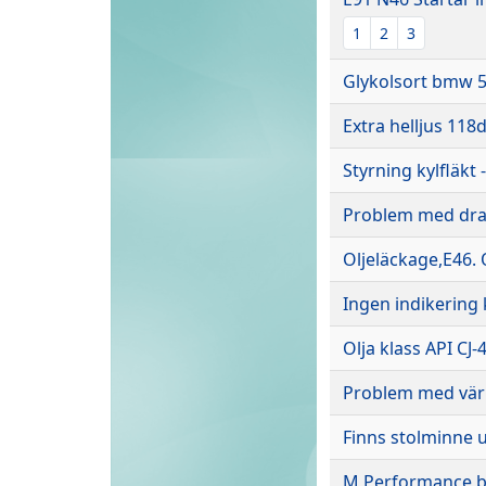
1
2
3
Glykolsort bmw 5
Extra helljus 118
Styrning kylfläkt
Problem med dr
Oljeläckage,E46. 
Ingen indikering 
Olja klass API CJ-
Problem med värm
Finns stolminne u
M Performance bro