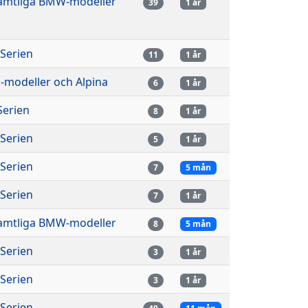
amtliga BMW-modeller
39
1 år
-Serien
11
1 år
-modeller och Alpina
6
1 år
-Serien
8
1 år
-Serien
5
1 år
-Serien
7
5 mån
-Serien
7
1 år
amtliga BMW-modeller
8
5 mån
-Serien
3
1 år
-Serien
3
1 år
-Serien