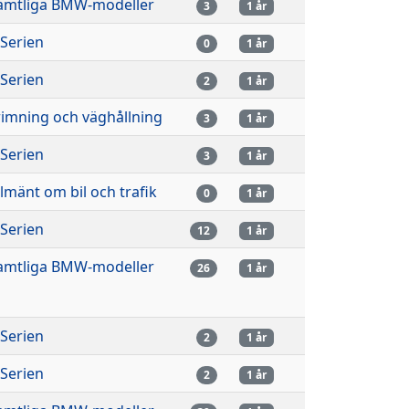
amtliga BMW-modeller
3
1 år
-Serien
0
1 år
-Serien
2
1 år
rimning och väghållning
3
1 år
-Serien
3
1 år
llmänt om bil och trafik
0
1 år
-Serien
12
1 år
amtliga BMW-modeller
26
1 år
-Serien
2
1 år
-Serien
2
1 år