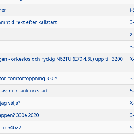
ner
i
mnt direkt efter kallstart
3
X
3
gen - orkeslös och ryckig N62TU (E70 4.8L) upp till 3200
X
r för comfortöppning 330e
3
 av, nu crank no start
5
jag välja?
X
appen? 330e 2020
3
em m54b22
5