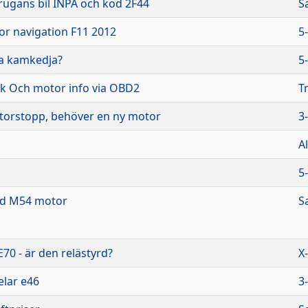
rugans bil INPA och kod 2F44
S
or navigation F11 2012
5
ta kamkedja?
5
ik Och motor info via OBD2
T
torstopp, behöver en ny motor
3
A
5
ad M54 motor
S
 E70 - är den relästyrd?
X
elar e46
3