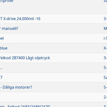
ftpriser
S
T X-drive 24.000mil -16
3
r manuell?
M
el
i
blue
X
lkod 2B7400 Lågt oljetryck
3
..
5
17
S
- Dåliga motorer?
5
?
2
nte - Felkod 2A83/2A88/2A70
3