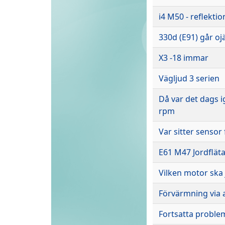
i4 M50 - reflektio
330d (E91) går ojä
X3 -18 immar
Vägljud 3 serien
Då var det dags i
rpm
Var sitter senso
E61 M47 Jordfläta
Vilken motor ska 
Förvärmning via 
Fortsatta probl