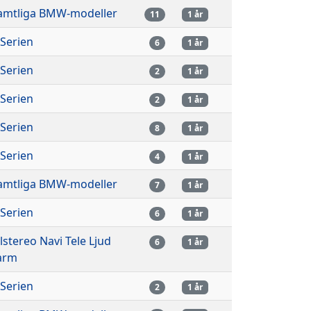
amtliga BMW-modeller
11
1 år
-Serien
6
1 år
-Serien
2
1 år
-Serien
2
1 år
-Serien
8
1 år
-Serien
4
1 år
amtliga BMW-modeller
7
1 år
-Serien
6
1 år
ilstereo Navi Tele Ljud
6
1 år
arm
-Serien
2
1 år