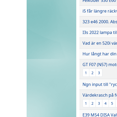
Felkoder 530 E60
i5 får längre räc
323 e46 2000. Ab
I3s 2022 lampa til
Vad är en 520i vä
Hur långt har din
GT F07 (N57) mot
1
2
3
Ngn input till "ry
Värdekrasch på fo
1
2
3
4
5
E39 M54 DISA Valv