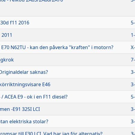
30d f11 2016
5
d 2011
1
 - E70 N62TU - kan den påverka "kraften" i motorn?
X
agkrok
7
Originaldelar saknas?
3
körriktningsvisare E46
3
4 / ACEA E9 - ok i en F11 diesel?
5
en -E91 325I LCI
3
tan elektriska stolar?
3
msar till F30 LCI. Vad har jag för alternativ?
3