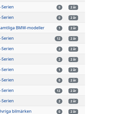
-Serien
0
2 år
-Serien
0
2 år
Samtliga BMW-modeller
1
2 år
-Serien
12
2 år
-Serien
2
2 år
-Serien
2
2 år
-Serien
1
2 år
-Serien
0
2 år
-Serien
12
2 år
-Serien
2
2 år
Övriga bilmärken
0
2 år