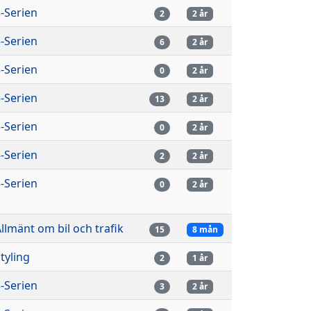
-Serien
2
2 år
-Serien
6
2 år
-Serien
0
2 år
-Serien
13
2 år
-Serien
0
2 år
-Serien
2
2 år
-Serien
0
2 år
llmänt om bil och trafik
15
8 mån
tyling
2
1 år
-Serien
3
2 år