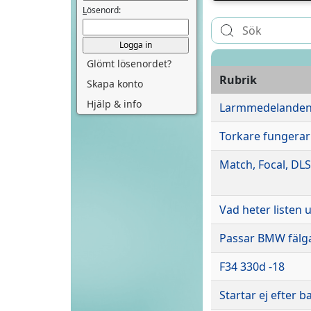
L
ösenord:
Glömt lösenordet?
Rubrik
Skapa konto
Hjälp & info
Larmmedelanden
Torkare fungerar i
Match, Focal, DLS
Vad heter listen
Passar BMW fälga
F34 330d -18
Startar ej efter b