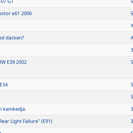
F07 GT
5
motor e61 2006
5
1
X
ed däcken?
A
3
MW E39 2002
5
 E34
5
5
h kamkedja.
3
ear Light Faliure" (E91)
3