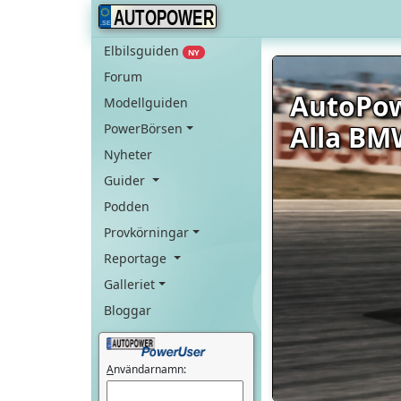
AUTOPOWER
Elbilsguiden
NY
Forum
AutoPo
Modellguiden
Alla BM
PowerBörsen
Nyheter
Guider
Podden
Provkörningar
Reportage
Galleriet
Bloggar
A
nvändarnamn: