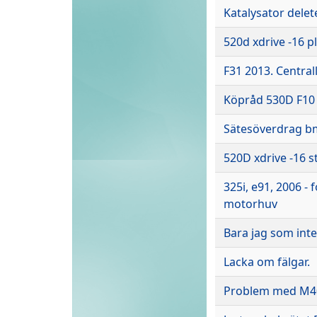
Katalysator delet
520d xdrive -16 pl
F31 2013. Centra
Köpråd 530D F10
Sätesöverdrag b
520D xdrive -16 
325i, e91, 2006 -
motorhuv
Bara jag som inte
Lacka om fälgar.
Problem med M4