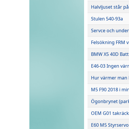
Halvljuset står på
Stulen 540-93a
Servce och under
Felsökning FRM v
BMW X5 40D Batte
E46-03 Ingen vär
Hur värmer man
M5 F90 2018 i mi
Ögonbrynet (park
OEM G01 takräck
E60 M5 Styrservo 