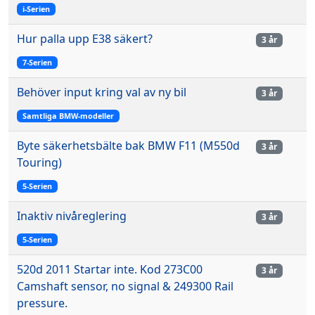
i-Serien
Hur palla upp E38 säkert?
3 år
7-Serien
Behöver input kring val av ny bil
3 år
Samtliga BMW-modeller
Byte säkerhetsbälte bak BMW F11 (M550d
3 år
Touring)
5-Serien
Inaktiv nivåreglering
3 år
5-Serien
520d 2011 Startar inte. Kod 273C00
3 år
Camshaft sensor, no signal & 249300 Rail
pressure.