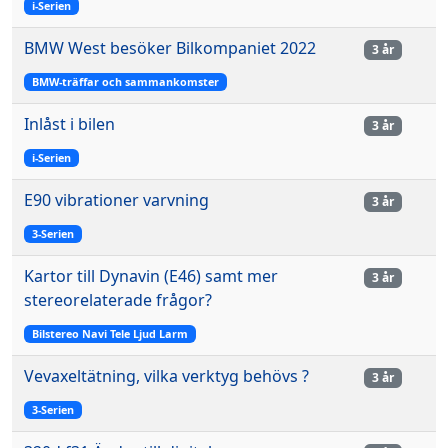
i-Serien
BMW West besöker Bilkompaniet 2022
3 år
BMW-träffar och sammankomster
Inlåst i bilen
3 år
i-Serien
E90 vibrationer varvning
3 år
3-Serien
Kartor till Dynavin (E46) samt mer
3 år
stereorelaterade frågor?
Bilstereo Navi Tele Ljud Larm
Vevaxeltätning, vilka verktyg behövs ?
3 år
3-Serien