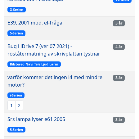
X-Serien
E39, 2001 mod, el-fråga
3 år
5-Serien
Bug i iDrive 7 (ver 07 2021) -
4 år
röståtermatning av skrivplattan tystnar
Bilstereo Navi Tele Ljud Larm
varför kommer det ingen i4 med mindre
3 år
motor?
i-Serien
1
2
Srs lampa lyser e61 2005
3 år
5-Serien