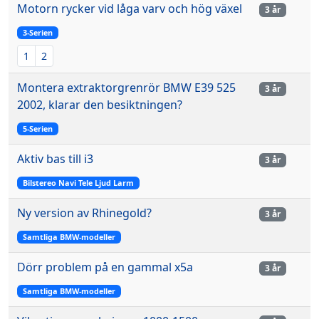
Motorn rycker vid låga varv och hög växel
3 år
3-Serien
1
2
Montera extraktorgrenrör BMW E39 525
3 år
2002, klarar den besiktningen?
5-Serien
Aktiv bas till i3
3 år
Bilstereo Navi Tele Ljud Larm
Ny version av Rhinegold?
3 år
Samtliga BMW-modeller
Dörr problem på en gammal x5a
3 år
Samtliga BMW-modeller