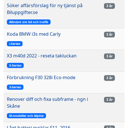
Söker affärsförslag för ny tjänst på
3 år
Biluppgifter.se
Allmänt om bil och trafik
Koda BMW i3s med Carly
3 år
i-Serien
X3 m40d 2022 - reseta takluckan
3 år
X-Serien
Förbrukning F30 328i Eco-mode
3 år
3-Serien
Renover diff och fixa subframe - ngn i
3 år
Skåne
M-modeller och Alpina
Lågt batteri nycklar F11 -2016