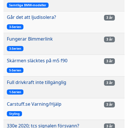
Samtliga BMW-modeller
Går det att ljudisolera?
3 år
3-Serien
Fungerar Bimmerlink
3 år
3-Serien
Skärmen släcktes på m5 f90
3 år
5-Serien
Full drivkraft inte tillgänglig
3 år
1-Serien
Carstuff.se Varning/Hjälp
3 år
Styling
330e 2020; tcs signalen försvann?
3 år