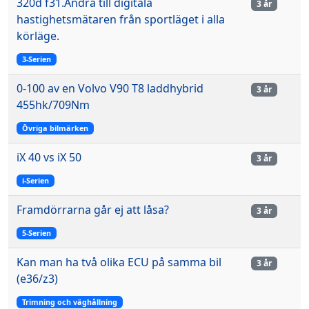
320d f31.Ändra till digitala
3 år
hastighetsmätaren från sportläget i alla
körläge.
3-Serien
0-100 av en Volvo V90 T8 laddhybrid
3 år
455hk/709Nm
Övriga bilmärken
iX 40 vs iX 50
3 år
i-Serien
Framdörrarna går ej att låsa?
3 år
5-Serien
Kan man ha två olika ECU på samma bil
3 år
(e36/z3)
Trimning och väghållning