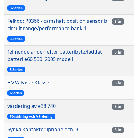
3-Serien
Felkod: P0366 - camshaft position sensor b
3 år
circuit range/performance bank 1
3-Serien
felmeddelanden efter batteribyte/laddat
3 år
batteri e60 530i 2005 modell
5-Serien
BMW Neue Klasse
3 år
i-Serien
värdering av e38 740
3 år
Försäkring och Värdering
Synka kontakter iphone och i3
3 år