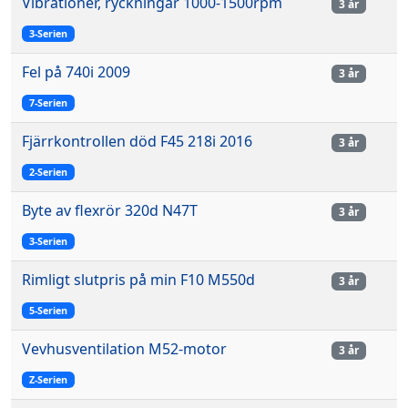
Vibrationer, ryckningar 1000-1500rpm
3 år
3-Serien
Fel på 740i 2009
3 år
7-Serien
Fjärrkontrollen död F45 218i 2016
3 år
2-Serien
Byte av flexrör 320d N47T
3 år
3-Serien
Rimligt slutpris på min F10 M550d
3 år
5-Serien
Vevhusventilation M52-motor
3 år
Z-Serien