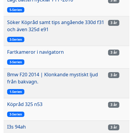
3 år
5-Serien
Söker Köpråd samt tips angående 330d f31
3 år
och även 325d e91
3-Serien
Fartkameror i navigatorn
3 år
3-Serien
Bmw F20 2014 | Klonkande mystiskt ljud
3 år
från bakvagn.
1-Serien
Köpråd 325 n53
3 år
3-Serien
I3s 94ah
3 år