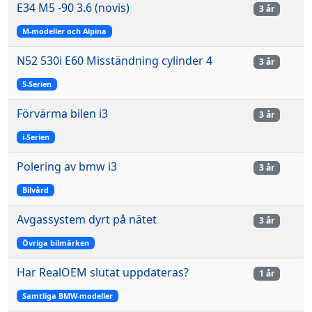
E34 M5 -90 3.6 (novis)
3 år
M-modeller och Alpina
N52 530i E60 Misständning cylinder 4
3 år
5-Serien
Förvärma bilen i3
3 år
i-Serien
Polering av bmw i3
3 år
Bilvård
Avgassystem dyrt på nätet
3 år
Övriga bilmärken
Har RealOEM slutat uppdateras?
1 år
Samtliga BMW-modeller