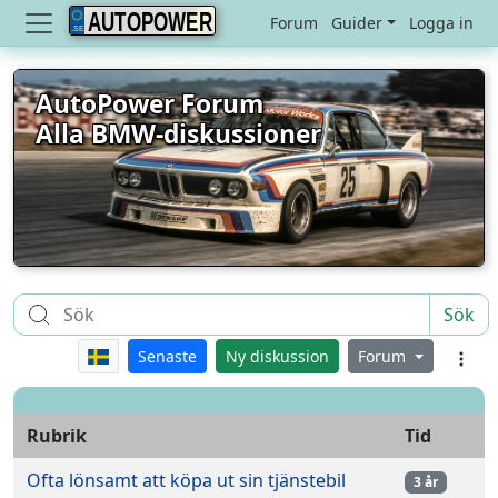
AUTOPOWER
Forum
Guider
Logga in
AutoPower Forum
Alla BMW-diskussioner
Sök
Senaste
Ny diskussion
Forum
Rubrik
Tid
Ofta lönsamt att köpa ut sin tjänstebil
3 år