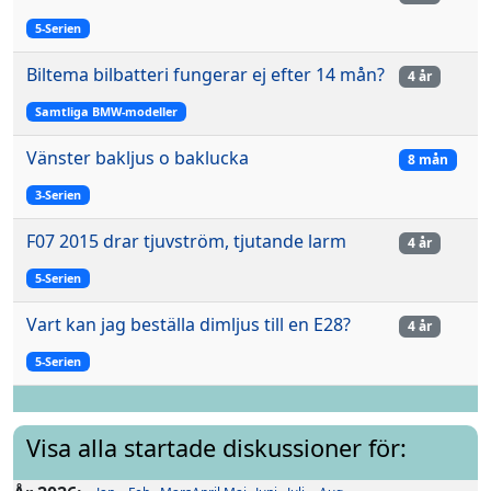
5-Serien
Biltema bilbatteri fungerar ej efter 14 mån?
4 år
Samtliga BMW-modeller
Vänster bakljus o baklucka
8 mån
3-Serien
F07 2015 drar tjuvström, tjutande larm
4 år
5-Serien
Vart kan jag beställa dimljus till en E28?
4 år
5-Serien
Visa alla startade diskussioner för: