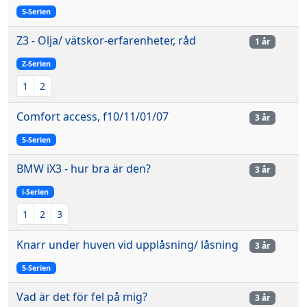
5-Serien
Z3 - Olja/ vätskor-erfarenheter, råd
1 år
Z-Serien
1
2
Comfort access, f10/11/01/07
3 år
5-Serien
BMW iX3 - hur bra är den?
3 år
i-Serien
1
2
3
Knarr under huven vid upplåsning/ låsning
3 år
5-Serien
Vad är det för fel på mig?
3 år