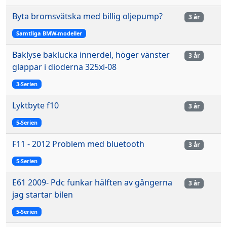
Byta bromsvätska med billig oljepump?
3 år
Samtliga BMW-modeller
Baklyse baklucka innerdel, höger vänster
3 år
glappar i dioderna 325xi-08
3-Serien
Lyktbyte f10
3 år
5-Serien
F11 - 2012 Problem med bluetooth
3 år
5-Serien
E61 2009- Pdc funkar hälften av gångerna
3 år
jag startar bilen
5-Serien