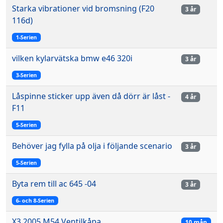
Starka vibrationer vid bromsning (F20
3 år
116d)
1-Serien
vilken kylarvätska bmw e46 320i
3 år
3-Serien
Låspinne sticker upp även då dörr är låst -
4 år
F11
5-Serien
Behöver jag fylla på olja i följande scenario
3 år
5-Serien
Byta rem till ac 645 -04
3 år
6- och 8-Serien
X3 2005 M54 Ventilkåpa
10 mån