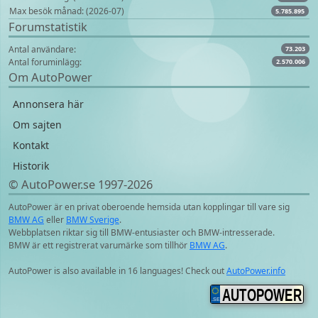
Max besök månad: (2026-07)
5.785.895
Forumstatistik
Antal användare:
73.203
Antal foruminlägg:
2.570.006
Om AutoPower
Annonsera här
Om sajten
Kontakt
Historik
© AutoPower.se 1997‑2026
AutoPower är en privat oberoende hemsida utan kopplingar till vare sig
BMW AG
eller
BMW Sverige
.
Webbplatsen riktar sig till BMW-entusiaster och BMW-intresserade.
BMW är ett registrerat varumärke som tillhör
BMW AG
.
AutoPower is also available in 16 languages! Check out
AutoPower.info
AUTOPOWER