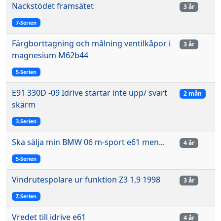
Nackstödet framsätet
3 år
7-Serien
Färgborttagning och målning ventilkåpor i
3 år
magnesium M62b44
5-Serien
E91 330D -09 Idrive startar inte upp/ svart
2 mån
skärm
3-Serien
Ska sälja min BMW 06 m-sport e61 men...
4 år
5-Serien
Vindrutespolare ur funktion Z3 1,9 1998
3 år
Z-Serien
Vredet till idrive e61
4 år