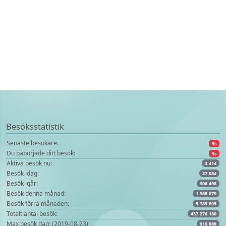
Besöksstatistik
Senaste besökare:
10s
Du påbörjade ditt besök:
10s
Aktiva besök nu:
3.414
Besök idag:
87.084
Besök igår:
306.498
Besök denna månad:
1.968.079
Besök förra månaden:
5.785.895
Totalt antal besök:
437.276.180
Max besök dag: (2019-08-23)
919.088