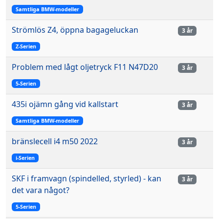
Samtliga BMW-modeller
Strömlös Z4, öppna bagageluckan
3 år
Z-Serien
Problem med lågt oljetryck F11 N47D20
3 år
5-Serien
435i ojämn gång vid kallstart
3 år
Samtliga BMW-modeller
bränslecell i4 m50 2022
3 år
i-Serien
SKF i framvagn (spindelled, styrled) - kan
3 år
det vara något?
5-Serien