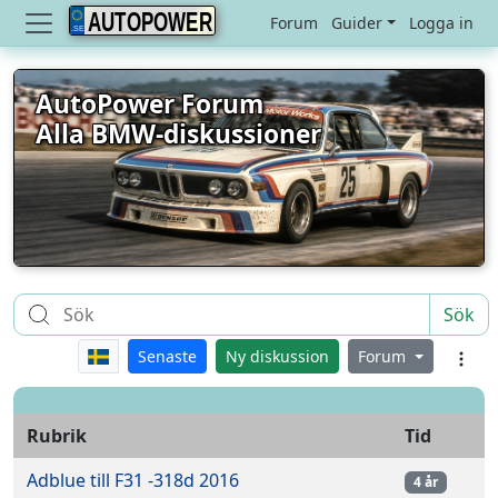
AUTOPOWER
Forum
Guider
Logga in
AutoPower Forum
Alla BMW-diskussioner
Sök
Senaste
Ny diskussion
Forum
Rubrik
Tid
Adblue till F31 -318d 2016
4 år