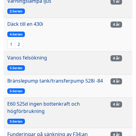
Varningslampa ljus
1 år
Z-Serien
Däck till en 430i
4 år
4-Serien
1
2
Vanos felsökning
4 år
5-Serien
Bränslepump tank/transferpump 528i -84
4 år
5-Serien
E60 525d ingen bottenkraft och
4 år
högförbrukning
5-Serien
Funderingar på sänkning av F34:an
4 år