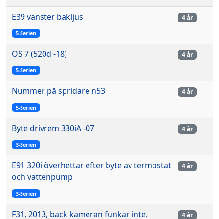
E39 vänster bakljus
4 år
5-Serien
OS 7 (520d -18)
4 år
5-Serien
Nummer på spridare n53
4 år
5-Serien
Byte drivrem 330iA -07
4 år
3-Serien
E91 320i överhettar efter byte av termostat
4 år
och vattenpump
3-Serien
F31, 2013, back kameran funkar inte.
4 år