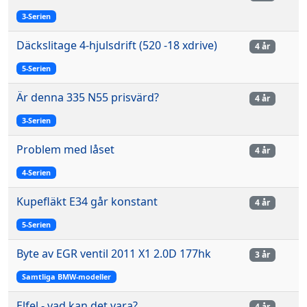
3-Serien
Däckslitage 4-hjulsdrift (520 -18 xdrive)
4 år
5-Serien
Är denna 335 N55 prisvärd?
4 år
3-Serien
Problem med låset
4 år
4-Serien
Kupefläkt E34 går konstant
4 år
5-Serien
Byte av EGR ventil 2011 X1 2.0D 177hk
3 år
Samtliga BMW-modeller
Elfel - vad kan det vara?
4 år