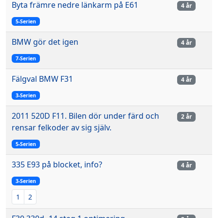
Byta främre nedre länkarm på E61
4 år
5-Serien
BMW gör det igen
4 år
7-Serien
Fälgval BMW F31
4 år
3-Serien
2011 520D F11. Bilen dör under färd och
2 år
rensar felkoder av sig själv.
5-Serien
335 E93 på blocket, info?
4 år
3-Serien
1
2