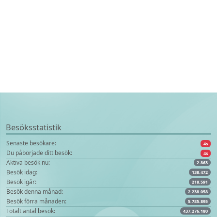
Besöksstatistik
Senaste besökare:
9s
Du påbörjade ditt besök:
9s
Aktiva besök nu:
2.863
Besök idag:
138.472
Besök igår:
218.591
Besök denna månad:
2.238.058
Besök förra månaden:
5.785.895
Totalt antal besök:
437.276.180