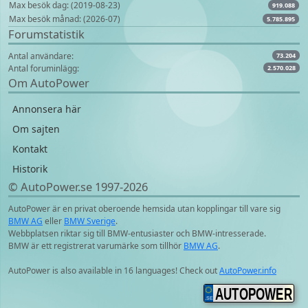
Max besök dag: (2019-08-23)
919.088
Max besök månad: (2026-07)
5.785.895
Forumstatistik
Antal användare:
73.204
Antal foruminlägg:
2.570.028
Om AutoPower
Annonsera här
Om sajten
Kontakt
Historik
© AutoPower.se 1997‑2026
AutoPower är en privat oberoende hemsida utan kopplingar till vare sig
BMW AG
eller
BMW Sverige
.
Webbplatsen riktar sig till BMW-entusiaster och BMW-intresserade.
BMW är ett registrerat varumärke som tillhör
BMW AG
.
AutoPower is also available in 16 languages! Check out
AutoPower.info
AUTOPOWER