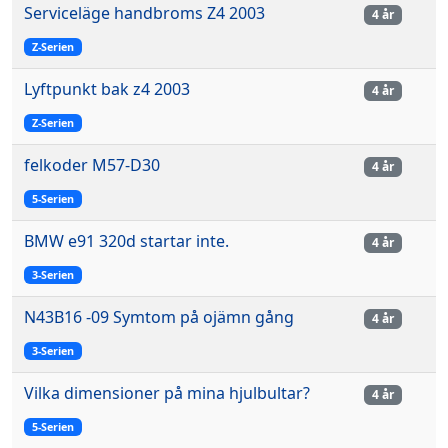
Serviceläge handbroms Z4 2003
4 år
Z-Serien
Lyftpunkt bak z4 2003
4 år
Z-Serien
felkoder M57-D30
4 år
5-Serien
BMW e91 320d startar inte.
4 år
3-Serien
N43B16 -09 Symtom på ojämn gång
4 år
3-Serien
Vilka dimensioner på mina hjulbultar?
4 år
5-Serien