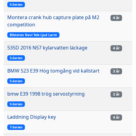
5-Serien
Montera crank hub capture plate på M2
4 år
competition
Bilstereo Navi Tele Ljud Larm
535D 2016 N57 kylarvatten läckage
4 år
5-Serien
BMW 523 E39 Hög tomgång vid kallstart
3 år
5-Serien
bmw E39 1998 trög servostyrning
3 år
5-Serien
Laddning Display key
4 år
7-Serien