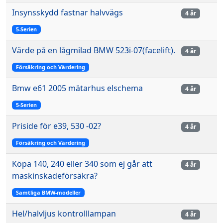
Insynsskydd fastnar halvvägs
4 år
5-Serien
Värde på en lågmilad BMW 523i-07(facelift).
4 år
Försäkring och Värdering
Bmw e61 2005 mätarhus elschema
4 år
5-Serien
Priside för e39, 530 -02?
4 år
Försäkring och Värdering
Köpa 140, 240 eller 340 som ej går att
4 år
maskinskadeförsäkra?
Samtliga BMW-modeller
Hel/halvljus kontrolllampan
4 år