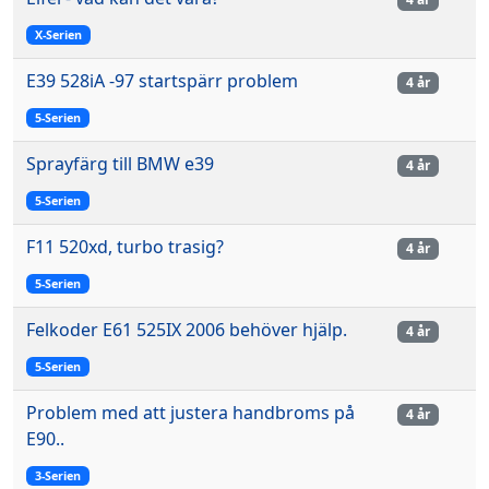
X-Serien
E39 528iA -97 startspärr problem
4 år
5-Serien
Sprayfärg till BMW e39
4 år
5-Serien
F11 520xd, turbo trasig?
4 år
5-Serien
Felkoder E61 525IX 2006 behöver hjälp.
4 år
5-Serien
Problem med att justera handbroms på
4 år
E90..
3-Serien