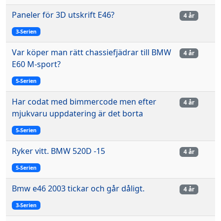
Paneler för 3D utskrift E46?
4 år
3-Serien
Var köper man rätt chassiefjädrar till BMW
4 år
E60 M-sport?
5-Serien
Har codat med bimmercode men efter
4 år
mjukvaru uppdatering är det borta
5-Serien
Ryker vitt. BMW 520D -15
4 år
5-Serien
Bmw e46 2003 tickar och går dåligt.
4 år
3-Serien