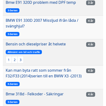
Bmw E91 320D problem med DPF temp
3 år
3-Serien
BMW E91 330D 2007 Missljud ifrån låda /
4 år
svänghjul?
3-Serien
Bensin och dieselpriser åt helvete
4 år
Allmänt om bil och trafik
1
2
3
Kan man byta ratt som sommer från
4 år
F32/F33 (2014)serien till en BWW X3 -(2013)
X-Serien
Bmw 318d - Felkoder - Säkringar
4 år
3-Serien