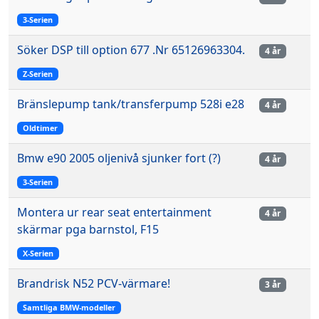
3-Serien
Söker DSP till option 677 .Nr 65126963304.
4 år
Z-Serien
Bränslepump tank/transferpump 528i e28
4 år
Oldtimer
Bmw e90 2005 oljenivå sjunker fort (?)
4 år
3-Serien
Montera ur rear seat entertainment
4 år
skärmar pga barnstol, F15
X-Serien
Brandrisk N52 PCV-värmare!
3 år
Samtliga BMW-modeller