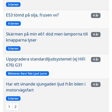
3-Serien
E53 tömd på olja, frusen vv?
4 år
X-Serien
Skärmen på min e61 död men lamporna till
4 år
knapparna lyser
5-Serien
Uppgradera standardljudsystemet (ej HiFi
4 år
676) G31
Bilstereo Navi Tele Ljud Larm
Har ett vinande sjungaden ljud från bilen i
4 år
motorvägsfart
5-Serien
1
2