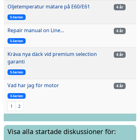
Oljetemperatur mätare på E60/E61
4 år
5-Serien
Repair manual on Line...
4 år
5-Serien
Kräva nya däck vid premium selection
4 år
garanti
5-Serien
Vad har jag för motor
4 år
3-Serien
1
2
Visa alla startade diskussioner för: