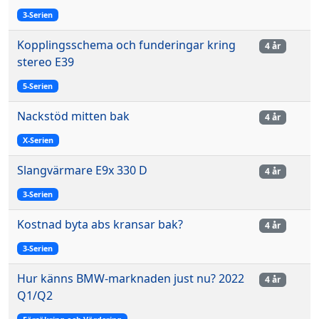
3-Serien
Kopplingsschema och funderingar kring
4 år
stereo E39
5-Serien
Nackstöd mitten bak
4 år
X-Serien
Slangvärmare E9x 330 D
4 år
3-Serien
Kostnad byta abs kransar bak?
4 år
3-Serien
Hur känns BMW-marknaden just nu? 2022
4 år
Q1/Q2