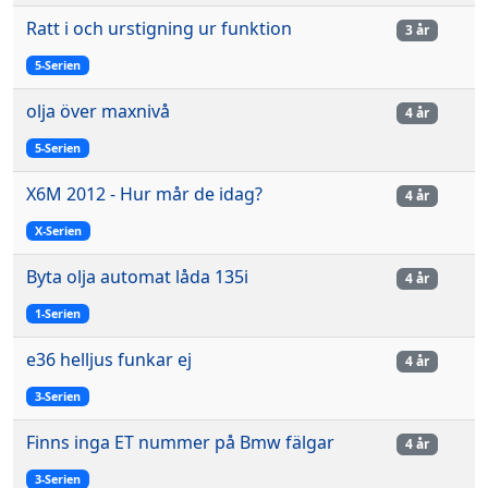
Ratt i och urstigning ur funktion
3 år
5-Serien
olja över maxnivå
4 år
5-Serien
X6M 2012 - Hur mår de idag?
4 år
X-Serien
Byta olja automat låda 135i
4 år
1-Serien
e36 helljus funkar ej
4 år
3-Serien
Finns inga ET nummer på Bmw fälgar
4 år
3-Serien