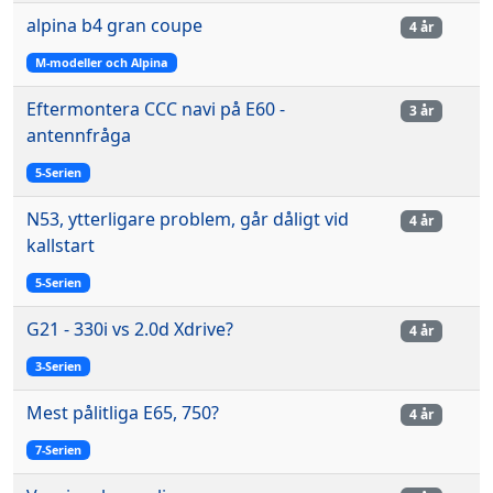
alpina b4 gran coupe
4 år
M-modeller och Alpina
Eftermontera CCC navi på E60 -
3 år
antennfråga
5-Serien
N53, ytterligare problem, går dåligt vid
4 år
kallstart
5-Serien
G21 - 330i vs 2.0d Xdrive?
4 år
3-Serien
Mest pålitliga E65, 750?
4 år
7-Serien