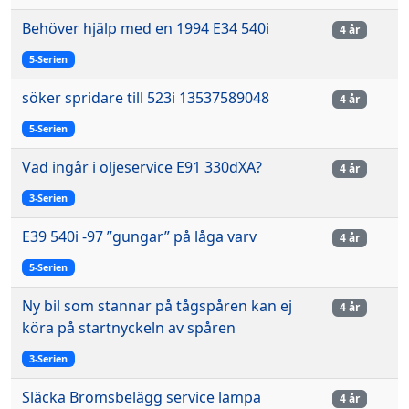
Behöver hjälp med en 1994 E34 540i
4 år
5-Serien
söker spridare till 523i 13537589048
4 år
5-Serien
Vad ingår i oljeservice E91 330dXA?
4 år
3-Serien
E39 540i -97 ”gungar” på låga varv
4 år
5-Serien
Ny bil som stannar på tågspåren kan ej
4 år
köra på startnyckeln av spåren
3-Serien
Släcka Bromsbelägg service lampa
4 år