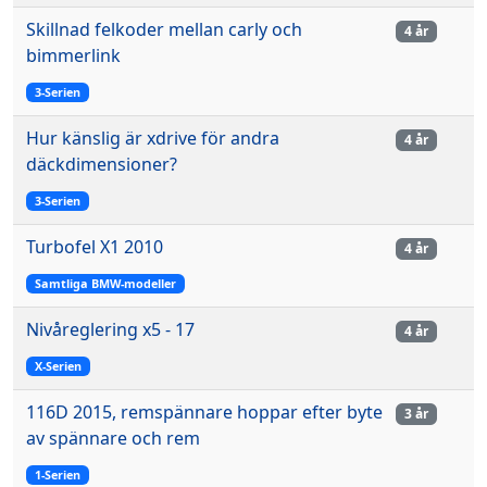
Skillnad felkoder mellan carly och
4 år
bimmerlink
3-Serien
Hur känslig är xdrive för andra
4 år
däckdimensioner?
3-Serien
Turbofel X1 2010
4 år
Samtliga BMW-modeller
Nivåreglering x5 - 17
4 år
X-Serien
116D 2015, remspännare hoppar efter byte
3 år
av spännare och rem
1-Serien