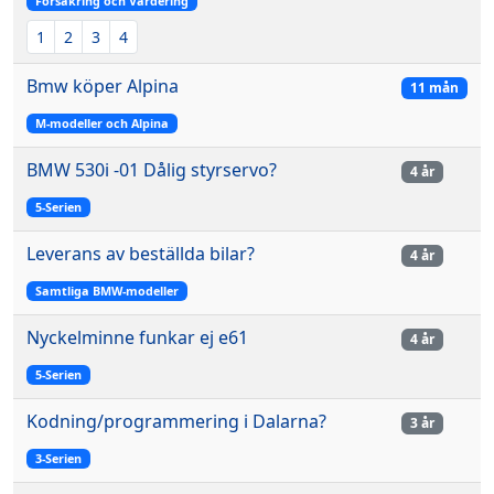
Försäkring och Värdering
1
2
3
4
Bmw köper Alpina
11 mån
M-modeller och Alpina
BMW 530i -01 Dålig styrservo?
4 år
5-Serien
Leverans av beställda bilar?
4 år
Samtliga BMW-modeller
Nyckelminne funkar ej e61
4 år
5-Serien
Kodning/programmering i Dalarna?
3 år
3-Serien