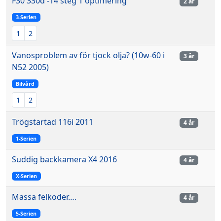
F30 330d -14 steg 1 optimering
2 år
3-Serien
1
2
Vanosproblem av för tjock olja? (10w-60 i
3 år
N52 2005)
Bilvård
1
2
Trögstartad 116i 2011
4 år
1-Serien
Suddig backkamera X4 2016
4 år
X-Serien
Massa felkoder….
4 år
5-Serien