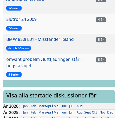
5-Serien
Slutrör Z4 2009
4 år
Z-Serien
BMW 850i E31 - Misständer ibland
5 år
6- och 8-Serien
omvänt probelm , luftfjädringen står i
5 år
högsta läget
5-Serien
Visa alla startade diskussioner för:
År 2026:
Jan
Feb
Mars
April
Maj
Juni
Juli
Aug
År 2025:
Jan
Feb
Mars
April
Maj
Juni
Juli
Aug
Sept
Okt
Nov
Dec