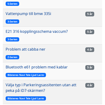
5-Serien
Vattenpump till bmw 335i
5 år
3-Serien
E21 316 kopplingsschema vaccum?
5 år
3-Serien
Problem att cabba ner
4 år
Z-Serien
Bluetooth e61 problem med kablar
5 år
Bilstereo Navi Tele Ljud Larm
Välja typ i Parkeringsassitenten utan att
4 år
peka på iD7-skärmen?
Bilstereo Navi Tele Ljud Larm