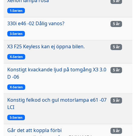
Xenon lampa rosa
5 år
1-Serien
330i e46 -02 Dålig vanos?
5 år
3-Serien
X3 F25 Keyless kan ej öppna bilen.
5 år
X-Serien
Konstigt kvackande ljud på tomgång X3 3.0
5 år
D -06
X-Serien
Konstig felkod och gul motorlampa e61 -07
5 år
LCI
5-Serien
Går det att koppla förbi
5 år