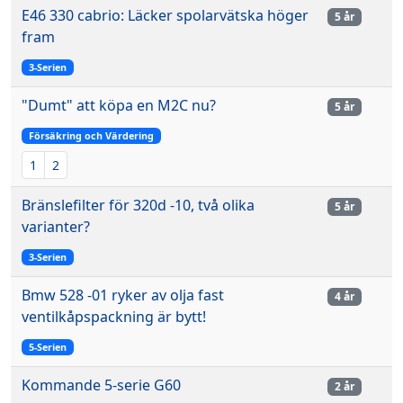
E46 330 cabrio: Läcker spolarvätska höger
5 år
fram
3-Serien
"Dumt" att köpa en M2C nu?
5 år
Försäkring och Värdering
1
2
Bränslefilter för 320d -10, två olika
5 år
varianter?
3-Serien
Bmw 528 -01 ryker av olja fast
4 år
ventilkåpspackning är bytt!
5-Serien
Kommande 5-serie G60
2 år