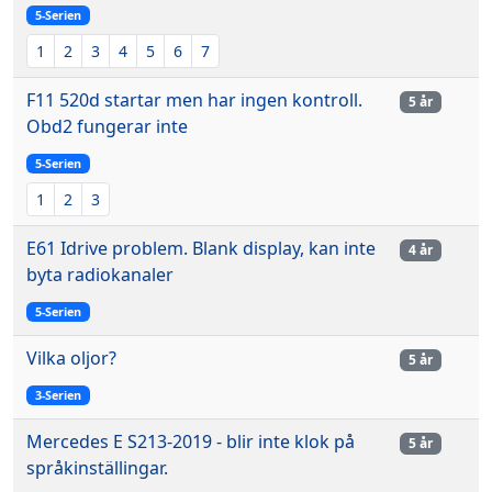
5-Serien
1
2
3
4
5
6
7
F11 520d startar men har ingen kontroll.
5 år
Obd2 fungerar inte
5-Serien
1
2
3
E61 Idrive problem. Blank display, kan inte
4 år
byta radiokanaler
5-Serien
Vilka oljor?
5 år
3-Serien
Mercedes E S213-2019 - blir inte klok på
5 år
språkinställingar.