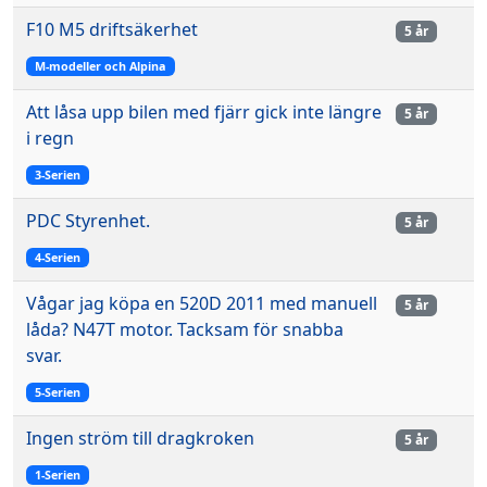
F10 M5 driftsäkerhet
5 år
M-modeller och Alpina
Att låsa upp bilen med fjärr gick inte längre
5 år
i regn
3-Serien
PDC Styrenhet.
5 år
4-Serien
Vågar jag köpa en 520D 2011 med manuell
5 år
låda? N47T motor. Tacksam för snabba
svar.
5-Serien
Ingen ström till dragkroken
5 år
1-Serien