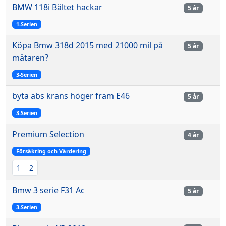
BMW 118i Bältet hackar
5 år
1-Serien
Köpa Bmw 318d 2015 med 21000 mil på
5 år
mätaren?
3-Serien
byta abs krans höger fram E46
5 år
3-Serien
Premium Selection
4 år
Försäkring och Värdering
1
2
Bmw 3 serie F31 Ac
5 år
3-Serien