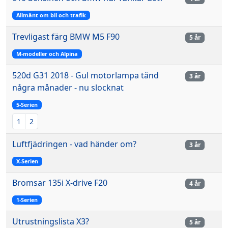
Allmänt om bil och trafik
Trevligast färg BMW M5 F90
5 år
M-modeller och Alpina
520d G31 2018 - Gul motorlampa tänd
3 år
några månader - nu slocknat
5-Serien
1
2
Luftfjädringen - vad händer om?
3 år
X-Serien
Bromsar 135i X-drive F20
4 år
1-Serien
Utrustningslista X3?
5 år