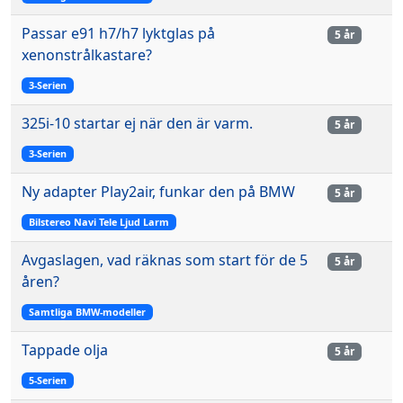
Passar e91 h7/h7 lyktglas på
5 år
xenonstrålkastare?
3-Serien
325i-10 startar ej när den är varm.
5 år
3-Serien
Ny adapter Play2air, funkar den på BMW
5 år
Bilstereo Navi Tele Ljud Larm
Avgaslagen, vad räknas som start för de 5
5 år
åren?
Samtliga BMW-modeller
Tappade olja
5 år
5-Serien