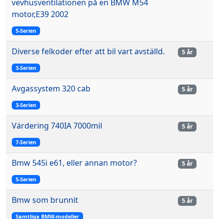
vevhusventilationen på en BMW M54
motor,E39 2002
5-Serien
Diverse felkoder efter att bil vart avställd.
5 år
3-Serien
Avgassystem 320 cab
5 år
3-Serien
Värdering 740IA 7000mil
5 år
7-Serien
Bmw 545i e61, eller annan motor?
5 år
5-Serien
Bmw som brunnit
5 år
Samtliga BMW-modeller