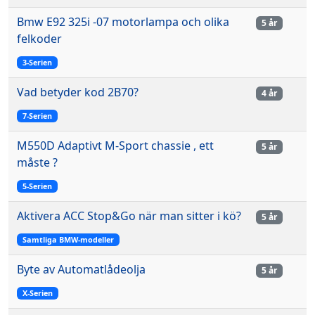
Bmw E92 325i -07 motorlampa och olika
5 år
felkoder
3-Serien
Vad betyder kod 2B70?
4 år
7-Serien
M550D Adaptivt M-Sport chassie , ett
5 år
måste ?
5-Serien
Aktivera ACC Stop&Go när man sitter i kö?
5 år
Samtliga BMW-modeller
Byte av Automatlådeolja
5 år
X-Serien