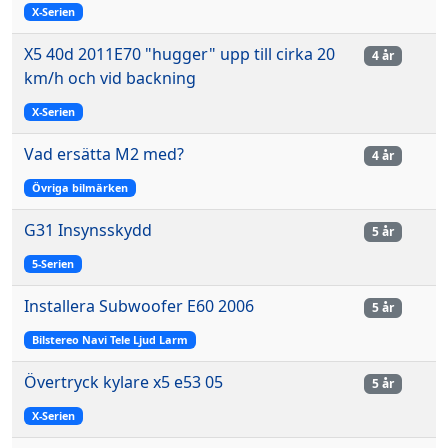
X-Serien
X5 40d 2011E70 "hugger" upp till cirka 20
4 år
km/h och vid backning
X-Serien
Vad ersätta M2 med?
4 år
Övriga bilmärken
G31 Insynsskydd
5 år
5-Serien
Installera Subwoofer E60 2006
5 år
Bilstereo Navi Tele Ljud Larm
Övertryck kylare x5 e53 05
5 år
X-Serien