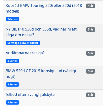
Köpråd-BMW Touring 320i eller 320d (2018
4 år
modell)
3-Serien
NY BIL F10 530d och 535d, vad har ni att
5 år
säga om dessa?
Samtliga BMW-modeller
Är dämparna trasiga?
5 år
3-Serien
BMW 520d GT 2015 konsigt ljud (väldigt
5 år
högt)
5-Serien
felkod efter svänghjulsbyte
5 år
1-Serien