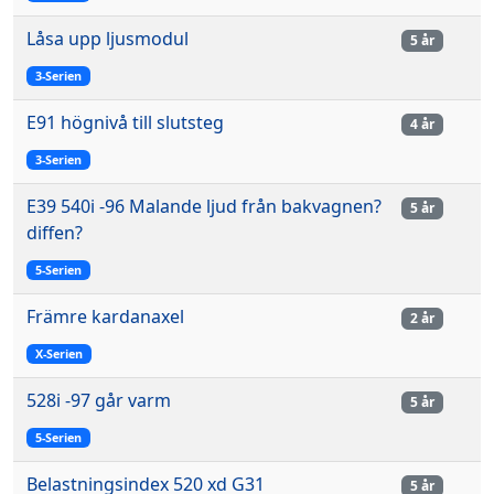
Låsa upp ljusmodul
5 år
3-Serien
E91 högnivå till slutsteg
4 år
3-Serien
E39 540i -96 Malande ljud från bakvagnen?
5 år
diffen?
5-Serien
Främre kardanaxel
2 år
X-Serien
528i -97 går varm
5 år
5-Serien
Belastningsindex 520 xd G31
5 år