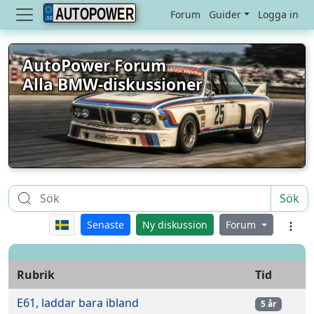
AUTOPOWER
Forum
Guider
Logga in
AutoPower Forum
Alla BMW-diskussioner
Sök
Senaste
Ny diskussion
Forum
Rubrik
Tid
E61, laddar bara ibland
5 år