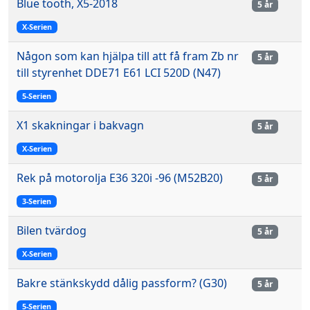
Blue tooth, X5-2018
5 år
X-Serien
Någon som kan hjälpa till att få fram Zb nr
5 år
till styrenhet DDE71 E61 LCI 520D (N47)
5-Serien
X1 skakningar i bakvagn
5 år
X-Serien
Rek på motorolja E36 320i -96 (M52B20)
5 år
3-Serien
Bilen tvärdog
5 år
X-Serien
Bakre stänkskydd dålig passform? (G30)
5 år
5-Serien