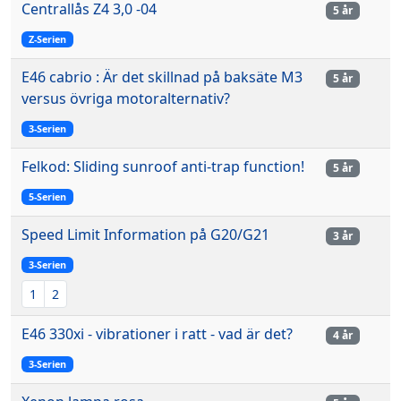
Centrallås Z4 3,0 -04
5 år
Z-Serien
E46 cabrio : Är det skillnad på baksäte M3
5 år
versus övriga motoralternativ?
3-Serien
Felkod: Sliding sunroof anti-trap function!
5 år
5-Serien
Speed Limit Information på G20/G21
3 år
3-Serien
1
2
E46 330xi - vibrationer i ratt - vad är det?
4 år
3-Serien