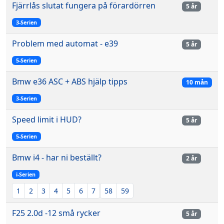
Fjärrlås slutat fungera på förardörren
5 år
3-Serien
Problem med automat - e39
5 år
5-Serien
Bmw e36 ASC + ABS hjälp tipps
10 mån
3-Serien
Speed limit i HUD?
5 år
5-Serien
Bmw i4 - har ni beställt?
2 år
i-Serien
1
2
3
4
5
6
7
58
59
F25 2.0d -12 små rycker
5 år