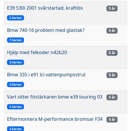
E39 530i 2001 svårstartad, kraftlös
5 år
5-Serien
Bmw 740-16 problem med glastak?
5 år
7-Serien
Hjälp med felkoder n42b20
5 år
3-Serien
Bmw 335 i e91 lci vattenpumpsstrul
5 år
3-Serien
Vart sitter föstärkaren bmw e39 touring 03
5 år
5-Serien
Eftermontera M-performance bromsar F34
5 år
3-Serien