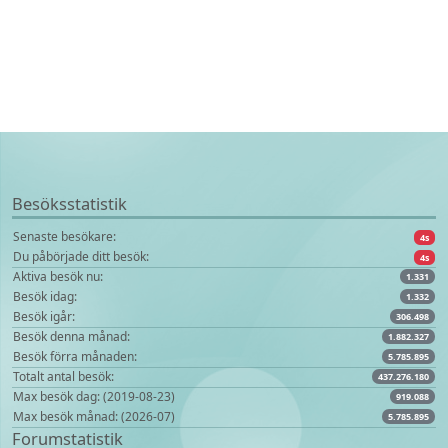
Besöksstatistik
Senaste besökare:
9s
Du påbörjade ditt besök:
9s
Aktiva besök nu:
1.331
Besök idag:
1.332
Besök igår:
306.498
Besök denna månad:
1.882.327
Besök förra månaden:
5.785.895
Totalt antal besök:
437.276.180
Max besök dag: (2019-08-23)
919.088
Max besök månad: (2026-07)
5.785.895
Forumstatistik