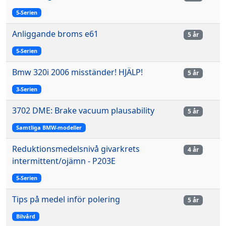
5-Serien
Anliggande broms e61
5 år
5-Serien
Bmw 320i 2006 misständer! HJÄLP!
5 år
3-Serien
3702 DME: Brake vacuum plausability
5 år
Samtliga BMW-modeller
Reduktionsmedelsnivå givarkrets
4 år
intermittent/ojämn - P203E
5-Serien
Tips på medel inför polering
5 år
Bilvård