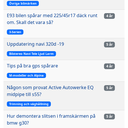
Övriga bilmärken
E93 bilen spårar med 225/45r17 däck runt
4 år
om. Skall det vara så?
3-Serien
Uppdatering navi 320d -19
5 år
Bilstereo Navi Tele Ljud Larm
Tips på bra gps spårare
4 år
M-modeller och Alpina
Någon som provat Active Autowerke EQ
5 år
midpipe till s55?
Trimning och väghållning
Hur demontera slitsen i framskärmen på
5 år
bmw g30?