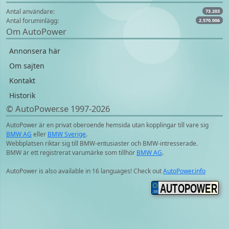
Antal användare:
73.203
Antal foruminlägg:
2.570.006
Om AutoPower
Annonsera här
Om sajten
Kontakt
Historik
© AutoPower.se 1997‑2026
AutoPower är en privat oberoende hemsida utan kopplingar till vare sig
BMW AG
eller
BMW Sverige
.
Webbplatsen riktar sig till BMW-entusiaster och BMW-intresserade.
BMW är ett registrerat varumärke som tillhör
BMW AG
.
AutoPower is also available in 16 languages! Check out
AutoPower.info
AUTOPOWER