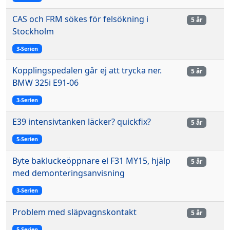
CAS och FRM sökes för felsökning i
5 år
Stockholm
3-Serien
Kopplingspedalen går ej att trycka ner.
5 år
BMW 325i E91-06
3-Serien
E39 intensivtanken läcker? quickfix?
5 år
5-Serien
Byte bakluckeöppnare el F31 MY15, hjälp
5 år
med demonteringsanvisning
3-Serien
Problem med släpvagnskontakt
5 år
5-Serien