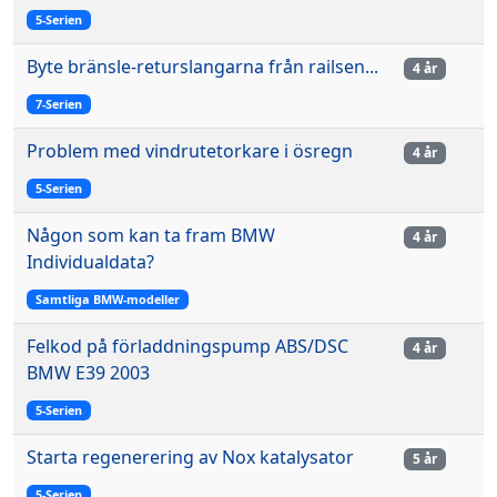
5-Serien
Byte bränsle-returslangarna från railsen...
4 år
7-Serien
Problem med vindrutetorkare i ösregn
4 år
5-Serien
Någon som kan ta fram BMW
4 år
Individualdata?
Samtliga BMW-modeller
Felkod på förladdningspump ABS/DSC
4 år
BMW E39 2003
5-Serien
Starta regenerering av Nox katalysator
5 år
5-Serien