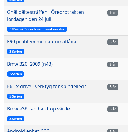
Gnällbältesträffen i Örebrotrakten
5 år
lördagen den 24 juli
BMW-träffar och sammankomster
E90 problem med automatlåda
5 år
3-Serien
Bmw 320i 2009 (n43)
5 år
3-Serien
E61 x-drive - verktyg för spindelled?
5 år
5-Serien
Bmw e36 cab hardtop värde
5 år
3-Serien
Android enhet CCC
5 år