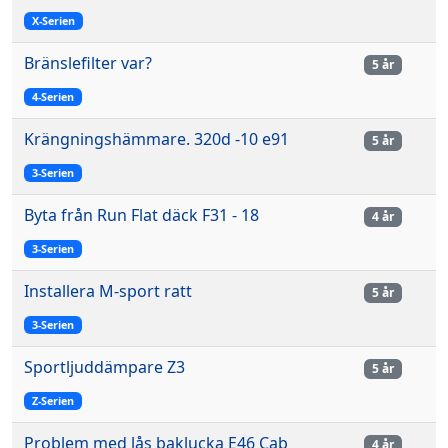
X-Serien
Bränslefilter var?
5 år
4-Serien
Krängningshämmare. 320d -10 e91
5 år
3-Serien
Byta från Run Flat däck F31 - 18
4 år
3-Serien
Installera M-sport ratt
5 år
3-Serien
Sportljuddämpare Z3
5 år
Z-Serien
Problem med lås baklucka E46 Cab
4 år