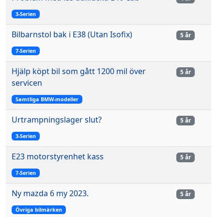
3-Serien
Bilbarnstol bak i E38 (Utan Isofix)
5 år
7-Serien
Hjälp köpt bil som gått 1200 mil över
5 år
servicen
Samtliga BMW-modeller
Urtrampningslager slut?
5 år
3-Serien
E23 motorstyrenhet kass
5 år
7-Serien
Ny mazda 6 my 2023.
5 år
Övriga bilmärken