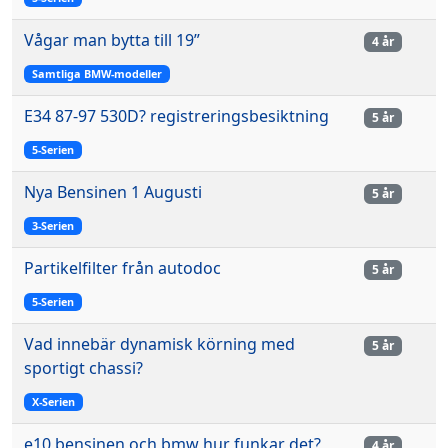
Vågar man bytta till 19”
4 år
Samtliga BMW-modeller
E34 87-97 530D? registreringsbesiktning
5 år
5-Serien
Nya Bensinen 1 Augusti
5 år
3-Serien
Partikelfilter från autodoc
5 år
5-Serien
Vad innebär dynamisk körning med
5 år
sportigt chassi?
X-Serien
e10 bensinen och bmw hur funkar det?
4 år