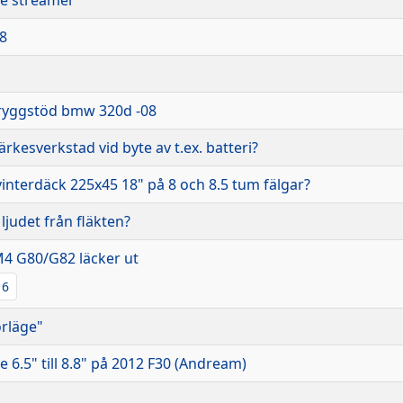
h8
ryggstöd bmw 320d -08
rkesverkstad vid byte av t.ex. batteri?
vinterdäck 225x45 18" på 8 och 8.5 tum fälgar?
ljudet från fläkten?
M4 G80/G82 läcker ut
6
rläge"
 6.5" till 8.8" på 2012 F30 (Andream)