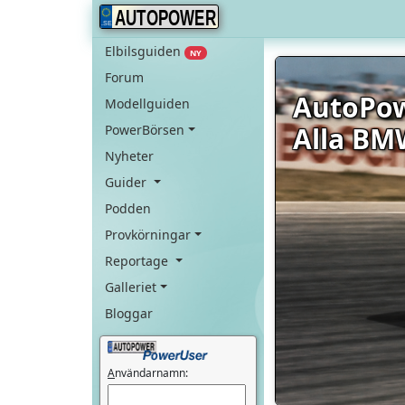
AUTOPOWER
Elbilsguiden
NY
Forum
AutoPo
Modellguiden
Alla BM
PowerBörsen
Nyheter
Guider
Podden
Provkörningar
Reportage
Galleriet
Bloggar
A
nvändarnamn: