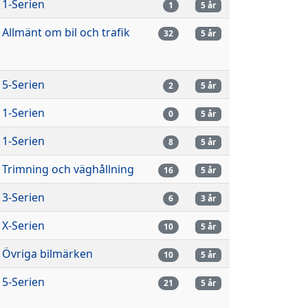
1-Serien
1
5 år
Allmänt om bil och trafik
32
5 år
5-Serien
2
5 år
1-Serien
0
5 år
1-Serien
8
5 år
Trimning och väghållning
16
5 år
3-Serien
6
3 år
X-Serien
10
5 år
Övriga bilmärken
10
5 år
5-Serien
21
5 år