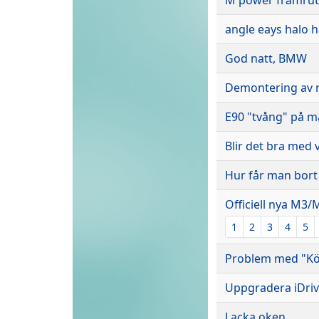
angle eays halo 
God natt, BMW
Demontering av 
E90 "tvång" på mä
Blir det bra med 
Hur får man bort 
Officiell nya M3/
1
2
3
4
5
Problem med "Kö
Uppgradera iDrive
Lacka oken