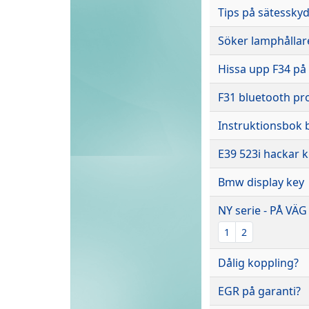
Tips på sätessky
Söker lamphållare
Hissa upp F34 på
F31 bluetooth pro
Instruktionsbok 
E39 523i hackar kr
Bmw display key
NY serie - PÅ V
1
2
Dålig koppling?
EGR på garanti?