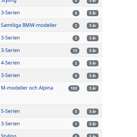
0
5 år
3-Serien
0
5 år
Samtliga BMW-modeller
2
5 år
3-Serien
3
5 år
3-Serien
13
5 år
4-Serien
2
5 år
3-Serien
0
5 år
M-modeller och Alpina
102
5 år
5-Serien
5
5 år
3-Serien
1
5 år
Styling
6
5 år