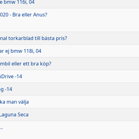
nte bmw 116i, 04
020 - Bra eller Anus?
nal torkarblad till bästa pris?
tar ej bmw 118i, 04
bil eller ett bra köp?
xDrive -14
ng -14
 ska man välja
 Laguna Seca
..