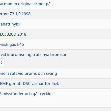
 larmad m originallarmet på
letten Z3 1,9 1998
abatt nybil
LCI 320D 2018
onisk gas E46
 vid inbromsning trots nya bromsar
6
ner i ratt vid broms och sväng
t EMF gör att DSC varnar för 4x4.
6 misständer och går ryckigt