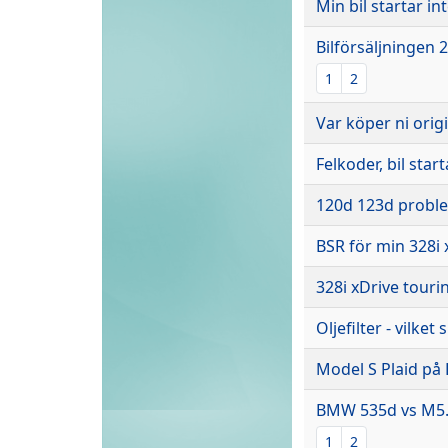
Min bil startar i
Bilförsäljningen 2
1
2
Var köper ni origi
Felkoder, bil star
120d 123d problem
BSR för min 328i 
328i xDrive touri
Oljefilter - vilket
Model S Plaid på
BMW 535d vs M5.
1
2