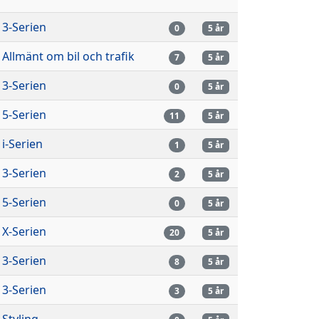
3-Serien
0
5 år
Allmänt om bil och trafik
7
5 år
3-Serien
0
5 år
5-Serien
11
5 år
i-Serien
1
5 år
3-Serien
2
5 år
5-Serien
0
5 år
X-Serien
20
5 år
3-Serien
8
5 år
3-Serien
3
5 år
Styling