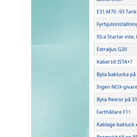
E31 M70 -93 Tanka
Fyrhjulsinställnin
X5:a Startar inte
Extraljus G20
Kabel till ISTA+?
Byta baklucka p
Ingen NOX-givare
Byta flexrör på 3
Farthållare F11
Kablage bakluck 
Bromskit till en