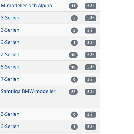
M-modeller och Alpina
11
5 år
3-Serien
3
5 år
3-Serien
5
5 år
3-Serien
1
5 år
Z-Serien
10
5 år
5-Serien
10
5 år
7-Serien
0
5 år
Samtliga BMW-modeller
22
5 år
3-Serien
0
5 år
3-Serien
1
5 år