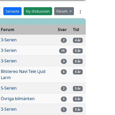
Senaste
Ny diskussion
Forum
Forum
Svar
Tid
3-Serien
2
4 år
3-Serien
15
5 år
3-Serien
3
5 år
Bilstereo Navi Tele Ljud
6
5 år
Larm
5-Serien
2
5 år
Övriga bilmärken
5
5 år
3-Serien
1
5 år