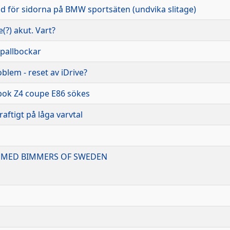
dd för sidorna på BMW sportsäten (undvika slitage)
(?) akut. Vart?
 pallbockar
blem - reset av iDrive?
bok Z4 coupe E86 sökes
aftigt på låga varvtal
ÄG MED BIMMERS OF SWEDEN