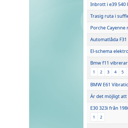
Inbrott i e39 540
Trasig ruta i suff
Porche Cayenne r
Automatlåda F31 
El-schema elektr
Bmw f11 vibrerar
1
2
3
4
5
BMW E61 Vibratio
Är det möjligt at
E30 323i från 198
1
2