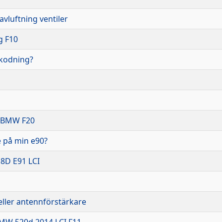
vluftning ventiler
g F10
, kodning?
å BMW F20
 på min e90?
18D E91 LCI
eller antennförstärkare
 BMW 520d 2014 LCI F11