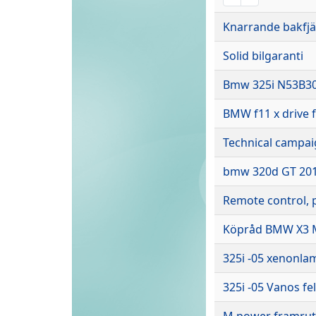
Knarrande bakfjä
Solid bilgaranti
Bmw 325i N53B30
BMW f11 x drive 
Technical campa
bmw 320d GT 2013
Remote control, 
Köpråd BMW X3 M
325i -05 xenonla
325i -05 Vanos fel
M power framrut