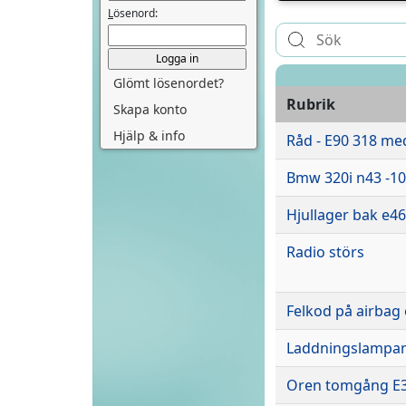
L
ösenord:
Glömt lösenordet?
Rubrik
Skapa konto
Hjälp & info
Råd - E90 318 me
Bmw 320i n43 -10
Hjullager bak e46
Radio störs
Felkod på airbag
Laddningslampan 
Oren tomgång E36