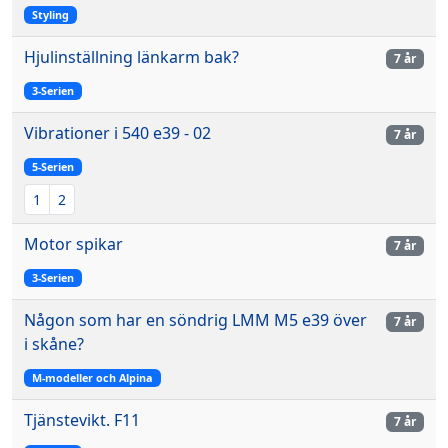
Styling
Hjulinställning länkarm bak?
7 år
3-Serien
Vibrationer i 540 e39 - 02
7 år
5-Serien
1
2
Motor spikar
7 år
3-Serien
Någon som har en söndrig LMM M5 e39 över
7 år
i skåne?
M-modeller och Alpina
Tjänstevikt. F11
7 år