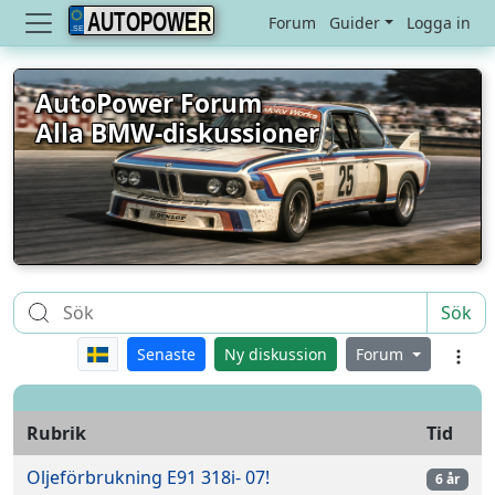
AUTOPOWER
Forum
Guider
Logga in
AutoPower Forum
Alla BMW-diskussioner
Sök
Senaste
Ny diskussion
Forum
Rubrik
Tid
Oljeförbrukning E91 318i- 07!
6 år