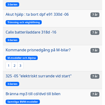
3-Serien
Akut hjälp : ta bort dpf e91 330d -06
7 år
Trimning och väghållning
Calix batteriladdare 318d -16
7 år
3-Serien
Kommande prisnedgång på M-bilar?
7 år
M-modeller och Alpina
1
2
3
325 -05 "elektriskt surrande vid start"
7 år
3-Serien
Bränna mp3 till cd/dvd till bilen
7 år
Samtliga BMW-modeller