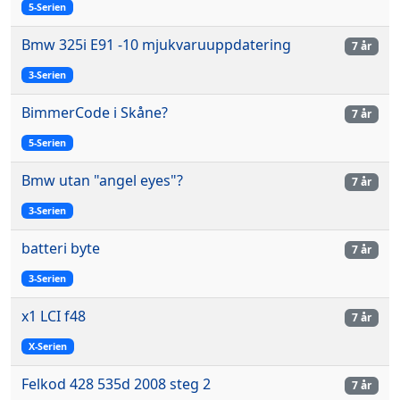
5-Serien
Bmw 325i E91 -10 mjukvaruuppdatering
7 år
3-Serien
BimmerCode i Skåne?
7 år
5-Serien
Bmw utan "angel eyes"?
7 år
3-Serien
batteri byte
7 år
3-Serien
x1 LCI f48
7 år
X-Serien
Felkod 428 535d 2008 steg 2
7 år