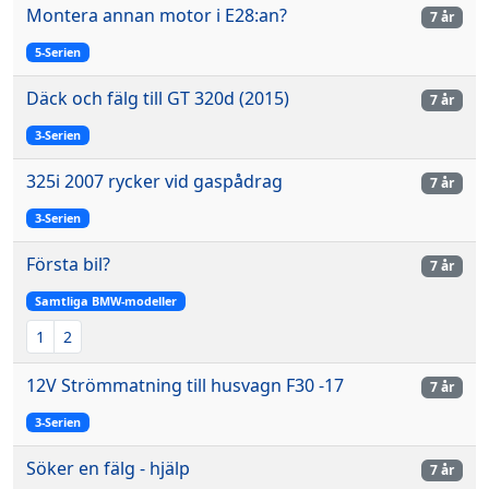
Montera annan motor i E28:an?
7 år
5-Serien
Däck och fälg till GT 320d (2015)
7 år
3-Serien
325i 2007 rycker vid gaspådrag
7 år
3-Serien
Första bil?
7 år
Samtliga BMW-modeller
1
2
12V Strömmatning till husvagn F30 -17
7 år
3-Serien
Söker en fälg - hjälp
7 år