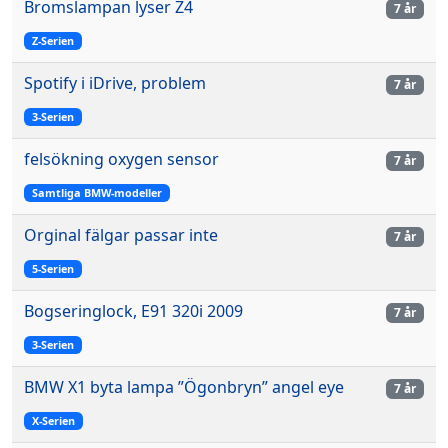
Bromslampan lyser Z4
7 år
Z-Serien
Spotify i iDrive, problem
7 år
3-Serien
felsökning oxygen sensor
7 år
Samtliga BMW-modeller
Orginal fälgar passar inte
7 år
5-Serien
Bogseringlock, E91 320i 2009
7 år
3-Serien
BMW X1 byta lampa ”Ögonbryn” angel eye
7 år
X-Serien