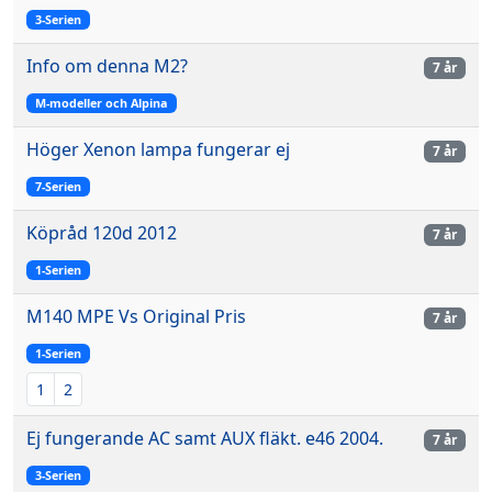
3-Serien
Info om denna M2?
7 år
M-modeller och Alpina
Höger Xenon lampa fungerar ej
7 år
7-Serien
Köpråd 120d 2012
7 år
1-Serien
M140 MPE Vs Original Pris
7 år
1-Serien
1
2
Ej fungerande AC samt AUX fläkt. e46 2004.
7 år
3-Serien