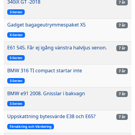
340iX GT -2018
7 år
3-Serien
Gadget bagageutrymmespaket X5
7 år
X-Serien
E61 545. Får ej igång vänstra halvljus xenon.
7 år
5-Serien
BMW 316 TI compact startar inte
7 år
3-Serien
BMW e91 2008. Gnisslar i bakvagn
7 år
3-Serien
Uppskattning bytesvärde E38 och E65?
7 år
Försäkring och Värdering