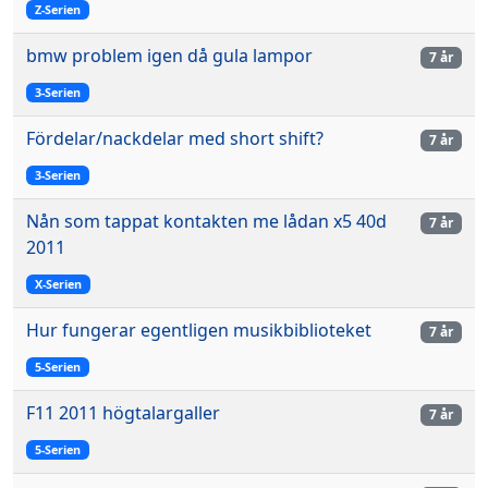
Z-Serien
bmw problem igen då gula lampor
7 år
3-Serien
Fördelar/nackdelar med short shift?
7 år
3-Serien
Nån som tappat kontakten me lådan x5 40d
7 år
2011
X-Serien
Hur fungerar egentligen musikbiblioteket
7 år
5-Serien
F11 2011 högtalargaller
7 år
5-Serien