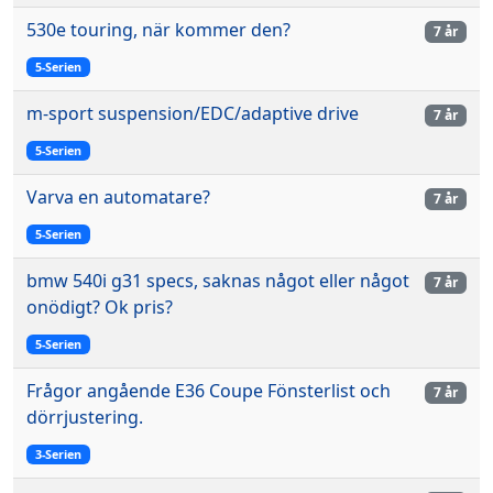
530e touring, när kommer den?
7 år
5-Serien
m-sport suspension/EDC/adaptive drive
7 år
5-Serien
Varva en automatare?
7 år
5-Serien
bmw 540i g31 specs, saknas något eller något
7 år
onödigt? Ok pris?
5-Serien
Frågor angående E36 Coupe Fönsterlist och
7 år
dörrjustering.
3-Serien