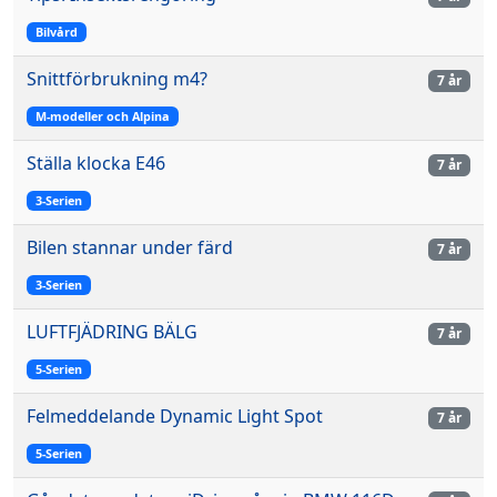
Bilvård
Snittförbrukning m4?
7 år
M-modeller och Alpina
Ställa klocka E46
7 år
3-Serien
Bilen stannar under färd
7 år
3-Serien
LUFTFJÄDRING BÄLG
7 år
5-Serien
Felmeddelande Dynamic Light Spot
7 år
5-Serien