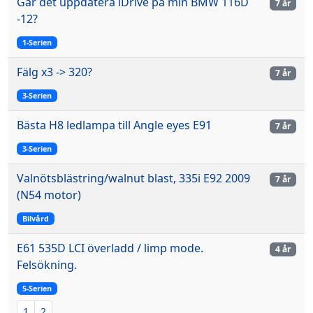
Går det uppdatera iDrive på min BMW 116D
7 år
-12?
1-Serien
Fälg x3 -> 320?
7 år
3-Serien
Bästa H8 ledlampa till Angle eyes E91
7 år
3-Serien
Valnötsblästring/walnut blast, 335i E92 2009
7 år
(N54 motor)
Bilvård
E61 535D LCI överladd / limp mode.
4 år
Felsökning.
5-Serien
1
2