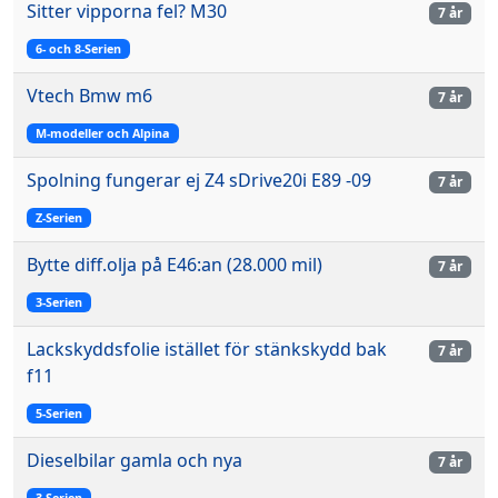
Sitter vipporna fel? M30
7 år
6- och 8-Serien
Vtech Bmw m6
7 år
M-modeller och Alpina
Spolning fungerar ej Z4 sDrive20i E89 -09
7 år
Z-Serien
Bytte diff.olja på E46:an (28.000 mil)
7 år
3-Serien
Lackskyddsfolie istället för stänkskydd bak
7 år
f11
5-Serien
Dieselbilar gamla och nya
7 år
3-Serien