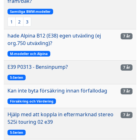
fram/bak?
Samtliga BMW-modeller
1
2
3
hade Alpina B12 (E38) egen utväxling (ej
7 år
org.750 utväxling)?
M-modeller och Alpina
E39 P0313 - Bensinpump?
7 år
5-Serien
Kan inte byta försäkring innan förfallodag
7 år
Försäkring och Värdering
Hjälp med att koppla in eftermarknad stereo
7 år
525i touring 02 e39
5-Serien