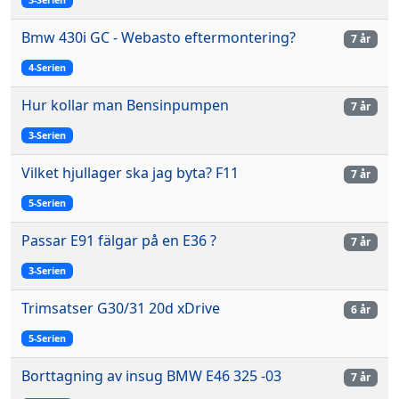
Bmw 430i GC - Webasto eftermontering?
7 år
4-Serien
Hur kollar man Bensinpumpen
7 år
3-Serien
Vilket hjullager ska jag byta? F11
7 år
5-Serien
Passar E91 fälgar på en E36 ?
7 år
3-Serien
Trimsatser G30/31 20d xDrive
6 år
5-Serien
Borttagning av insug BMW E46 325 -03
7 år