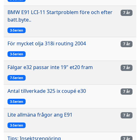
BMW E91 LCI-11 Startproblem före och efter
7 år
batt.byte..
3-Serien
För mycket olja 318i routing 2004
7 år
3-Serien
Fälgar e32 passar inte 19" et20 fram
7 år
7-Serien
Antal tillverkade 325 ix coupé e30
7 år
3-Serien
Lite allmäna frågor ang E91
7 år
3-Serien
Tips: Insektsrengöring
7 år