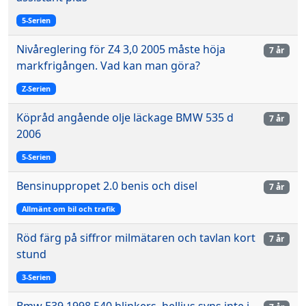
5-Serien
Nivåreglering för Z4 3,0 2005 måste höja
7 år
markfrigången. Vad kan man göra?
Z-Serien
Köpråd angående olje läckage BMW 535 d
7 år
2006
5-Serien
Bensinuppropet 2.0 benis och disel
7 år
Allmänt om bil och trafik
Röd färg på siffror milmätaren och tavlan kort
7 år
stund
3-Serien
Bmw E39 1998 540 blinkers, helljus syns inte i