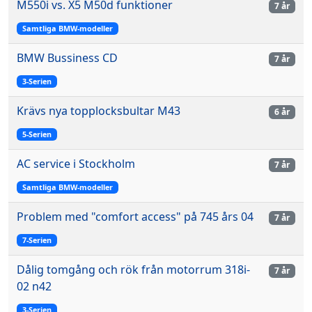
M550i vs. X5 M50d funktioner
7 år
Samtliga BMW-modeller
BMW Bussiness CD
7 år
3-Serien
Krävs nya topplocksbultar M43
6 år
5-Serien
AC service i Stockholm
7 år
Samtliga BMW-modeller
Problem med "comfort access" på 745 års 04
7 år
7-Serien
Dålig tomgång och rök från motorrum 318i-
7 år
02 n42
3-Serien