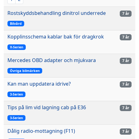
Rostskyddsbehandling dinitrol underrede
7 år
Bilvård
Kopplinsschema kablar bak för dragkrok
7 år
X-Serien
Mercedes OBD adapter och mjukvara
7 år
Övriga bilmärken
Kan man uppdatera idrive?
7 år
3-Serien
Tips på lim vid lagning cab på E36
7 år
3-Serien
Dålig radio-mottagning (F11)
7 år