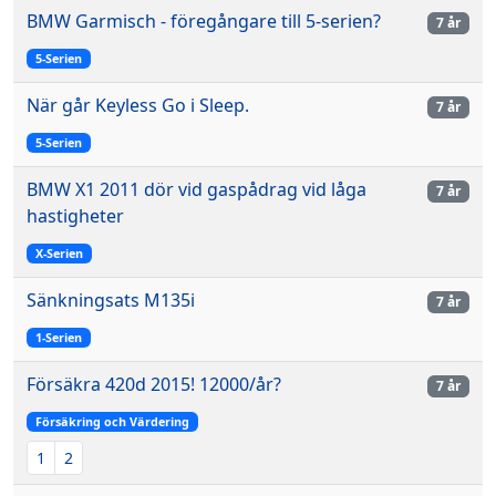
BMW Garmisch - föregångare till 5-serien?
7 år
5-Serien
När går Keyless Go i Sleep.
7 år
5-Serien
BMW X1 2011 dör vid gaspådrag vid låga
7 år
hastigheter
X-Serien
Sänkningsats M135i
7 år
1-Serien
Försäkra 420d 2015! 12000/år?
7 år
Försäkring och Värdering
1
2