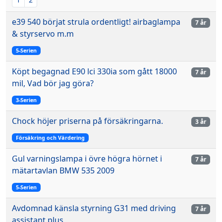
e39 540 börjat strula ordentligt! airbaglampa
7 år
& styrservo m.m
5-Serien
Köpt begagnad E90 lci 330ia som gått 18000
7 år
mil, Vad bör jag göra?
3-Serien
Chock höjer priserna på försäkringarna.
3 år
Försäkring och Värdering
Gul varningslampa i övre högra hörnet i
7 år
mätartavlan BMW 535 2009
5-Serien
Avdomnad känsla styrning G31 med driving
7 år
assistant plus