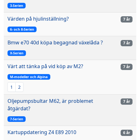
3-Serien
Värden på hjulinställning?
7 år
6- och 8-Serien
Bmw e70 40d köpa begagnad växelåda ?
7 år
X-Serien
Värt att tänka på vid köp av M2?
7 år
M-modeller och Alpina
1
2
Oljepumpsbultar M62, är problemet
7 år
åtgärdat?
7-Serien
Kartuppdatering Z4 E89 2010
6 år