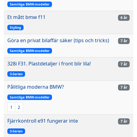
Samtliga BMW-modeller
Et mått bmw f11
6 år
Styling
Göra en privat bilaffär säker (tips och tricks)
7 år
Samtliga BMW-modeller
328i F31. Plastdetaljer i front blir lila!
7 år
3-Serien
Pålitliga moderna BMW?
7 år
Samtliga BMW-modeller
1
2
Fjärrkontroll e91 fungerar inte
7 år
3-Serien