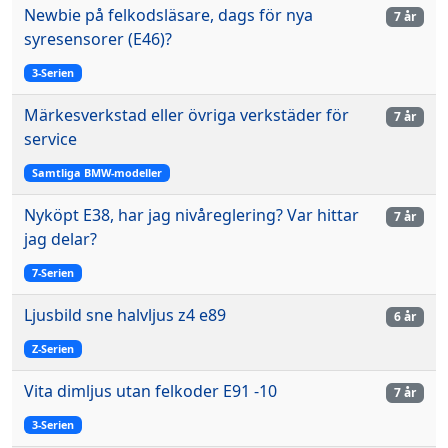
Newbie på felkodsläsare, dags för nya
7 år
syresensorer (E46)?
3-Serien
Märkesverkstad eller övriga verkstäder för
7 år
service
Samtliga BMW-modeller
Nyköpt E38, har jag nivåreglering? Var hittar
7 år
jag delar?
7-Serien
Ljusbild sne halvljus z4 e89
6 år
Z-Serien
Vita dimljus utan felkoder E91 -10
7 år
3-Serien