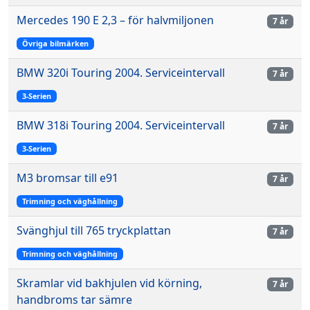
Mercedes 190 E 2,3 – för halvmiljonen
7 år
Övriga bilmärken
BMW 320i Touring 2004. Serviceintervall
7 år
3-Serien
BMW 318i Touring 2004. Serviceintervall
7 år
3-Serien
M3 bromsar till e91
7 år
Trimning och väghållning
Svänghjul till 765 tryckplattan
7 år
Trimning och väghållning
Skramlar vid bakhjulen vid körning,
7 år
handbroms tar sämre