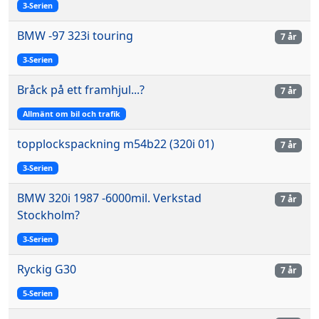
3-Serien
BMW -97 323i touring
7 år
3-Serien
Bråck på ett framhjul...?
7 år
Allmänt om bil och trafik
topplockspackning m54b22 (320i 01)
7 år
3-Serien
BMW 320i 1987 -6000mil. Verkstad
7 år
Stockholm?
3-Serien
Ryckig G30
7 år
5-Serien