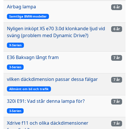
Airbag lampa
6 år
Samtliga BMW-modeller
Nyligen inköpt X5 e70 3.0d klonkande ljud vid
6 år
sväng (problem med Dynamic Drive?)
X-Serien
E36 Bakvagn långt fram
7 år
3-Serien
vilken däckdimension passar dessa fälgar
7 år
Allmänt om bil och trafik
320i E91: Vad står denna lampa för?
7 år
3-Serien
Xdrive f11 och olika däckdimensioner
7 år