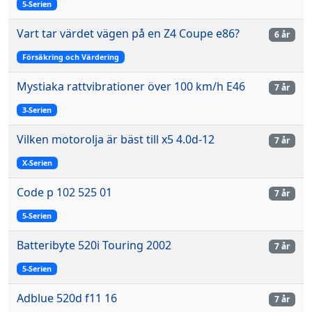
5-Serien
Vart tar värdet vägen på en Z4 Coupe e86?
6 år
Försäkring och Värdering
Mystiaka rattvibrationer över 100 km/h E46
7 år
3-Serien
Vilken motorolja är bäst till x5 4.0d-12
7 år
X-Serien
Code p 102 525 01
7 år
5-Serien
Batteribyte 520i Touring 2002
7 år
5-Serien
Adblue 520d f11 16
7 år