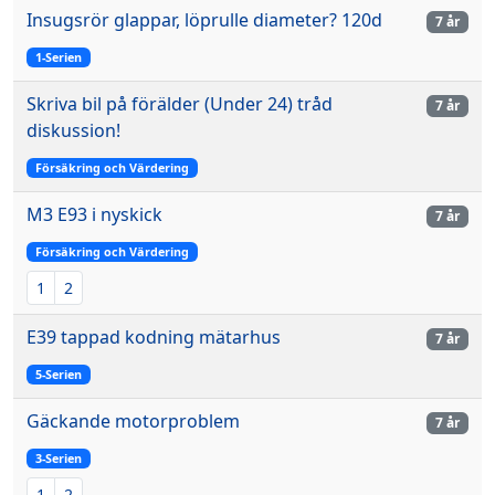
Insugsrör glappar, löprulle diameter? 120d
7 år
1-Serien
Skriva bil på förälder (Under 24) tråd
7 år
diskussion!
Försäkring och Värdering
M3 E93 i nyskick
7 år
Försäkring och Värdering
1
2
E39 tappad kodning mätarhus
7 år
5-Serien
Gäckande motorproblem
7 år
3-Serien
1
2