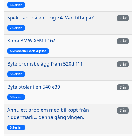
5-Serien
Spekulant på en tidig Z4. Vad titta på?
7 år
Z-Serien
Köpa BMW X6M F16?
7 år
M-modeller och Alpina
Byte bromsbelägg fram 520d f11
7 år
5-Serien
Byta stolar i en 540 e39
7 år
5-Serien
Ännu ett problem med bil köpt från
7 år
riddermark... denna gång vingen.
3-Serien