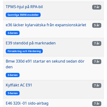
TPMS-hjul på RPA-bil
7 år
Samtliga BMW-modeller
e36 läcker kylarvätska från expansionskärlet
5 år
3-Serien
E39 stendöd på marknaden
7 år
Försäkring och Värdering
Bmw 330d e91 startar en sekund sedan dör
7 år
den
3-Serien
Kylfläkt AC E91
7 år
3-Serien
E46 320i -01 sido-airbag
7 år