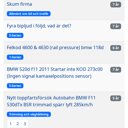
Skum firma
7 år
Allmänt om bil och trafik
Fyra bipljud i följd, vad är det?
7 år
5-Serien
Felkod 4600 & 4630 (rail pressure) bmw 118d
6 år
1-Serien
BMW 520d f11 2011 Startar inte KOD 273c00
7 år
(Ingen signal kamaxelpositions sensor)
5-Serien
Nytt toppfartsförsök Autobahn BMW F11
5 år
530dTx BSR trimmad spärr lyft 285km/h
Trimning och väghållning
1
2
3