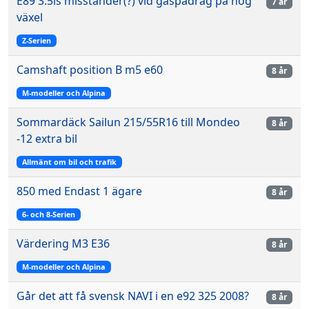
E89 3.5is misständer(?) vid gaspådrag på hög
7 år
växel
Z-Serien
Camshaft position B m5 e60
8 år
M-modeller och Alpina
Sommardäck Sailun 215/55R16 till Mondeo
8 år
-12 extra bil
Allmänt om bil och trafik
850 med Endast 1 ägare
8 år
6- och 8-Serien
Värdering M3 E36
8 år
M-modeller och Alpina
Går det att få svensk NAVI i en e92 325 2008?
8 år