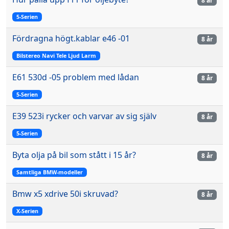
8 år
5-Serien
Fördragna högt.kablar e46 -01
8 år
Bilstereo Navi Tele Ljud Larm
E61 530d -05 problem med lådan
8 år
5-Serien
E39 523i rycker och varvar av sig själv
8 år
5-Serien
Byta olja på bil som stått i 15 år?
8 år
Samtliga BMW-modeller
Bmw x5 xdrive 50i skruvad?
8 år
X-Serien