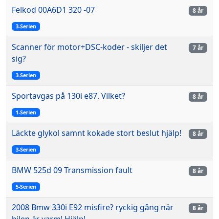
Felkod 00A6D1 320 -07
8 år
3-Serien
Scanner för motor+DSC-koder - skiljer det
7 år
sig?
3-Serien
Sportavgas på 130i e87. Vilket?
8 år
1-Serien
Läckte glykol samnt kokade stort beslut hjälp!
8 år
3-Serien
BMW 525d 09 Transmission fault
8 år
5-Serien
2008 Bmw 330i E92 misfire? ryckig gång när
8 år
bilen är varm! Hjälp!