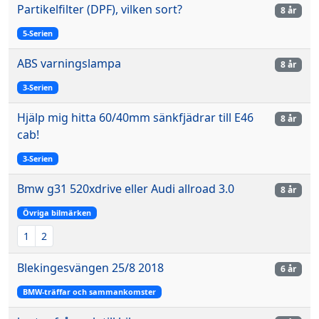
Partikelfilter (DPF), vilken sort?
8 år
5-Serien
ABS varningslampa
8 år
3-Serien
Hjälp mig hitta 60/40mm sänkfjädrar till E46
8 år
cab!
3-Serien
Bmw g31 520xdrive eller Audi allroad 3.0
8 år
Övriga bilmärken
1
2
Blekingesvängen 25/8 2018
6 år
BMW-träffar och sammankomster