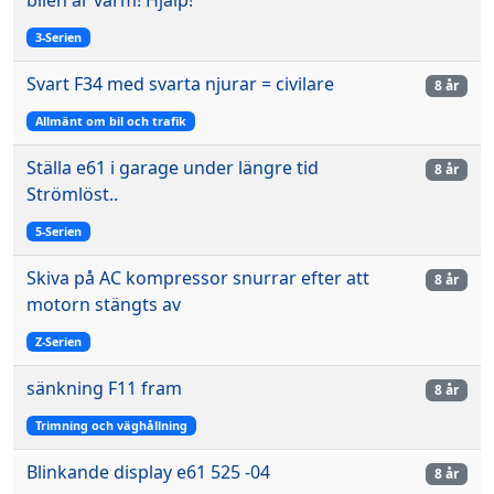
3-Serien
Svart F34 med svarta njurar = civilare
8 år
Allmänt om bil och trafik
Ställa e61 i garage under längre tid
8 år
Strömlöst..
5-Serien
Skiva på AC kompressor snurrar efter att
8 år
motorn stängts av
Z-Serien
sänkning F11 fram
8 år
Trimning och väghållning
Blinkande display e61 525 -04
8 år