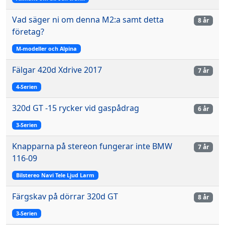
Vad säger ni om denna M2:a samt detta
8 år
företag?
M-modeller och Alpina
Fälgar 420d Xdrive 2017
7 år
4-Serien
320d GT -15 rycker vid gaspådrag
6 år
3-Serien
Knapparna på stereon fungerar inte BMW
7 år
116-09
Bilstereo Navi Tele Ljud Larm
Färgskav på dörrar 320d GT
8 år
3-Serien