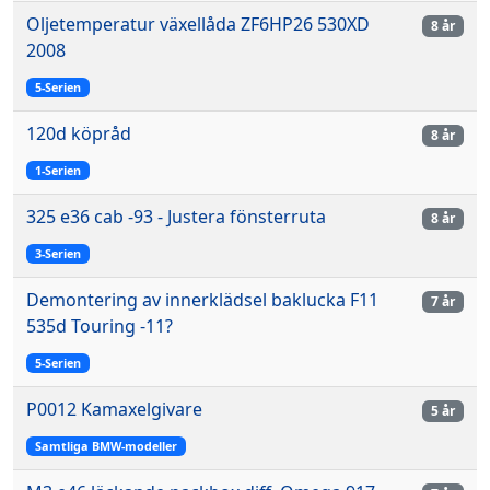
Oljetemperatur växellåda ZF6HP26 530XD
8 år
2008
5-Serien
120d köpråd
8 år
1-Serien
325 e36 cab -93 - Justera fönsterruta
8 år
3-Serien
Demontering av innerklädsel baklucka F11
7 år
535d Touring -11?
5-Serien
P0012 Kamaxelgivare
5 år
Samtliga BMW-modeller