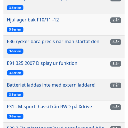
3-Serien
Hjullager bak F10/11 -12
2 år
5-Serien
E36 rycker bara precis när man startat den
8 år
3-Serien
E91 325 2007 Display ur funktion
8 år
3-Serien
Batteriet laddas inte med extern laddare!
7 år
3-Serien
F31 - M-sportchassi från RWD på Xdrive
8 år
3-Serien