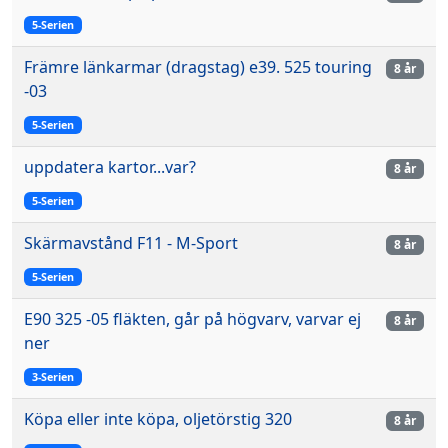
5-Serien
Främre länkarmar (dragstag) e39. 525 touring
8 år
-03
5-Serien
uppdatera kartor...var?
8 år
5-Serien
Skärmavstånd F11 - M-Sport
8 år
5-Serien
E90 325 -05 fläkten, går på högvarv, varvar ej
8 år
ner
3-Serien
Köpa eller inte köpa, oljetörstig 320
8 år