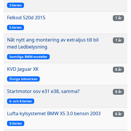
3-Serien
Felkod 520d 2015
7 år
5-Serien
Nåt nytt ang montering av extraljus till bil
7 år
med Ledbelysning
Samtliga BMW-modeller
KVD Jaguar XK
8 år
Övriga bilmärken
Startmotor osv e31 e38, samma?
8 år
6- och 8-Serien
Lufta kylsystemet BMW X5 3.0 bensin 2003
8 år
X-Serien