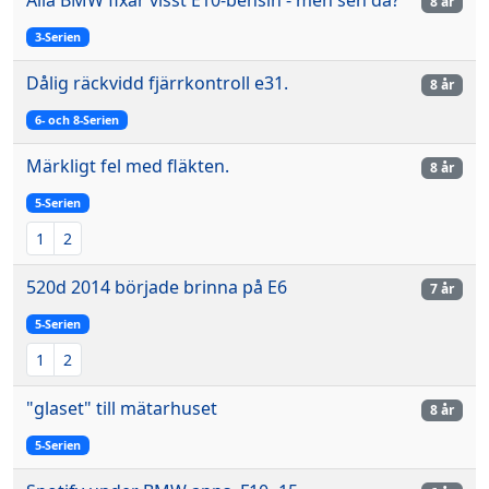
8 år
3-Serien
Dålig räckvidd fjärrkontroll e31.
8 år
6- och 8-Serien
Märkligt fel med fläkten.
8 år
5-Serien
1
2
520d 2014 började brinna på E6
7 år
5-Serien
1
2
"glaset" till mätarhuset
8 år
5-Serien