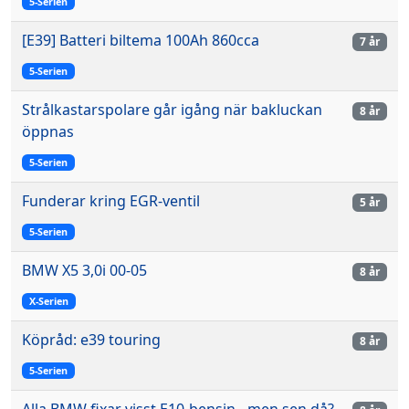
5-Serien
[E39] Batteri biltema 100Ah 860cca
7 år
5-Serien
Strålkastarspolare går igång när bakluckan
8 år
öppnas
5-Serien
Funderar kring EGR-ventil
5 år
5-Serien
BMW X5 3,0i 00-05
8 år
X-Serien
Köpråd: e39 touring
8 år
5-Serien
Alla BMW fixar visst E10-bensin - men sen då?