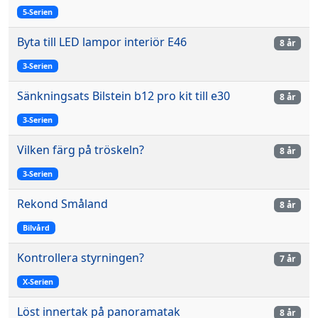
5-Serien
Byta till LED lampor interiör E46
8 år
3-Serien
Sänkningsats Bilstein b12 pro kit till e30
8 år
3-Serien
Vilken färg på tröskeln?
8 år
3-Serien
Rekond Småland
8 år
Bilvård
Kontrollera styrningen?
7 år
X-Serien
Löst innertak på panoramatak
8 år