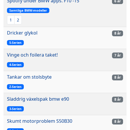
Spotify under BMW apps. F10 -15
6 år
Samtliga BMW-modeller
1
2
Dricker glykol
8 år
5-Serien
Vinge och foilera taket!
7 år
4-Serien
Tankar om stolsbyte
8 år
Z-Serien
Sladdrig växelspak bmw e90
8 år
3-Serien
Skumt motorproblem S50B30
8 år