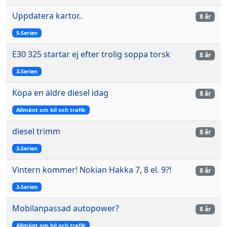
Uppdatera kartor..
8 år
5-Serien
E30 325 startar ej efter trolig soppa torsk
8 år
3-Serien
Köpa en äldre diesel idag
8 år
Allmänt om bil och trafik
diesel trimm
8 år
3-Serien
Vintern kommer! Nokian Hakka 7, 8 el. 9?!
8 år
3-Serien
Mobilanpassad autopower?
8 år
Allmänt om bil och trafik