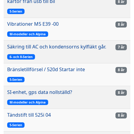
kartor från usb till bil
8 år
5-Serien
Vibrationer M5 E39 -00
8 år
M-modeller och Alpina
Säkring till AC och kondensorns kylfläkt går.
7 år
6- och 8-Serien
Bränsletillförsel / 520d Startar inte
8 år
5-Serien
SI-enhet, gps data nollställd?
8 år
M-modeller och Alpina
Tändstift till 525i 04
8 år
5-Serien