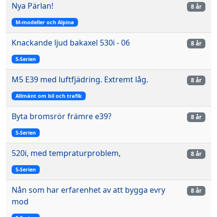
Nya Pärlan!
8 år
M-modeller och Alpina
Knackande ljud bakaxel 530i - 06
8 år
5-Serien
M5 E39 med luftfjädring. Extremt låg.
8 år
Allmänt om bil och trafik
Byta bromsrör främre e39?
8 år
5-Serien
520i, med tempraturproblem,
8 år
5-Serien
Nån som har erfarenhet av att bygga evry
8 år
mod