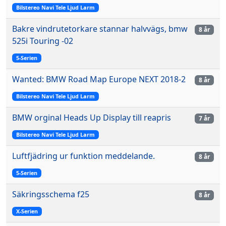
Bilstereo Navi Tele Ljud Larm
Bakre vindrutetorkare stannar halvvägs, bmw
8 år
525i Touring -02
5-Serien
Wanted: BMW Road Map Europe NEXT 2018-2
8 år
Bilstereo Navi Tele Ljud Larm
BMW orginal Heads Up Display till reapris
7 år
Bilstereo Navi Tele Ljud Larm
Luftfjädring ur funktion meddelande.
8 år
5-Serien
Säkringsschema f25
8 år
X-Serien