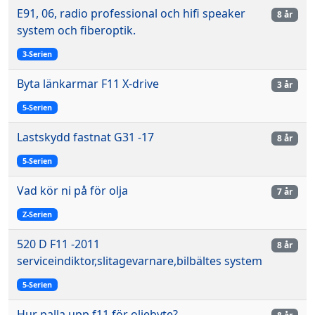
E91, 06, radio professional och hifi speaker
8 år
system och fiberoptik.
3-Serien
Byta länkarmar F11 X-drive
3 år
5-Serien
Lastskydd fastnat G31 -17
8 år
5-Serien
Vad kör ni på för olja
7 år
Z-Serien
520 D F11 -2011
8 år
serviceindiktor,slitagevarnare,bilbältes system
5-Serien
Hur palla upp f11 för oljebyte?