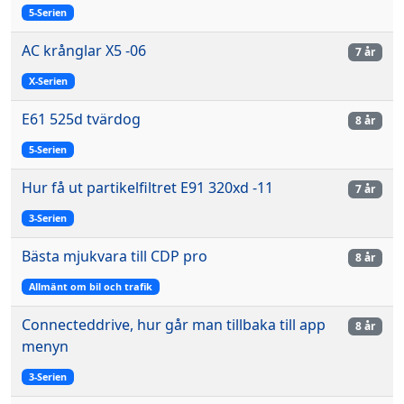
5-Serien
AC krånglar X5 -06
7 år
X-Serien
E61 525d tvärdog
8 år
5-Serien
Hur få ut partikelfiltret E91 320xd -11
7 år
3-Serien
Bästa mjukvara till CDP pro
8 år
Allmänt om bil och trafik
Connecteddrive, hur går man tillbaka till app
8 år
menyn
3-Serien