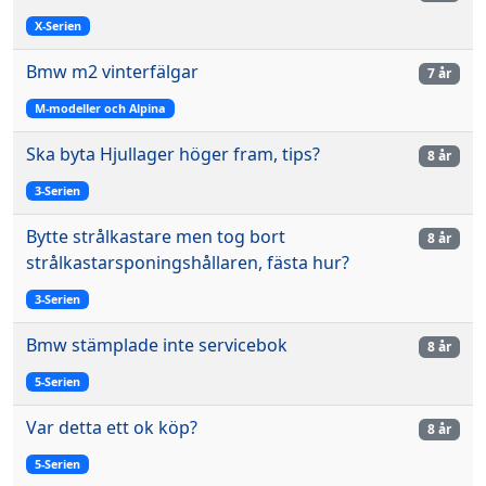
X-Serien
Bmw m2 vinterfälgar
7 år
M-modeller och Alpina
Ska byta Hjullager höger fram, tips?
8 år
3-Serien
Bytte strålkastare men tog bort
8 år
strålkastarsponingshållaren, fästa hur?
3-Serien
Bmw stämplade inte servicebok
8 år
5-Serien
Var detta ett ok köp?
8 år
5-Serien