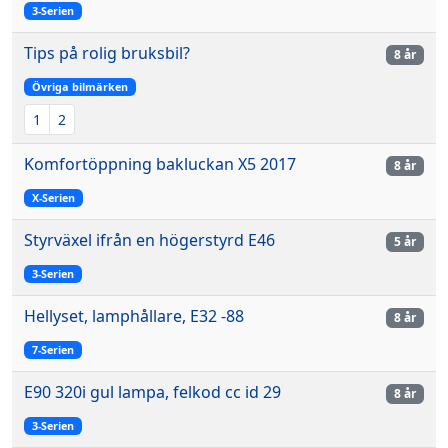
3-Serien
Tips på rolig bruksbil?
8 år
Övriga bilmärken
1
2
Komfortöppning bakluckan X5 2017
8 år
X-Serien
Styrväxel ifrån en högerstyrd E46
5 år
3-Serien
Hellyset, lamphållare, E32 -88
8 år
7-Serien
E90 320i gul lampa, felkod cc id 29
8 år
3-Serien