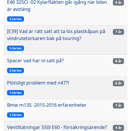
E46 325Ci -02 Kylarfläkten går igång när bilen
8 år
är avstäng
3-Serien
[E39] Vad är rätt sätt att ta lös plastkåpan på
7 år
vindrutetorkaren bak på touring?
5-Serien
Spacer vad har ni satt på?
8 år
Z-Serien
Plötsligt problem med n47?!
8 år
1-Serien
Bmw m135 -2015-2016 erfarenheter
7 år
1-Serien
Ventiltätningar 550i E60 - försäkringsärende?
4 år