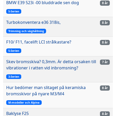
BMW E39 523i -00 bluddrade sen dog
8 år
5-Serien
Turbokonventera e36 318is,
8 år
Trimning och väghållning
F10/ F11, facelift LCI strålkastare?
8 år
5-Serien
Skev bromsskiva? 0,3mm. Är detta orsaken till
7 år
vibrationer i ratten vid inbromsning?
3-Serien
Hur bedömer man slitaget på keramiska
8 år
bromsskivor på nyare M3/M4
M-modeller och Alpina
Baklyse F25
8 år