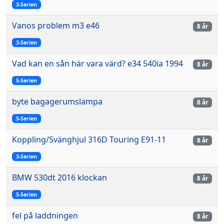
3-Serien
Vanos problem m3 e46
8 år
3-Serien
Vad kan en sån här vara värd? e34 540ia 1994
8 år
5-Serien
byte bagagerumslampa
8 år
5-Serien
Koppling/Svänghjul 316D Touring E91-11
8 år
3-Serien
BMW 530dt 2016 klockan
8 år
5-Serien
fel på laddningen
8 år