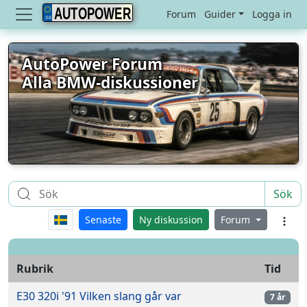
AUTOPOWER
Forum
Guider
Logga in
AutoPower Forum
Alla BMW-diskussioner
Sök
Senaste
Ny diskussion
Forum
Rubrik
Tid
E30 320i '91 Vilken slang går var
7 år