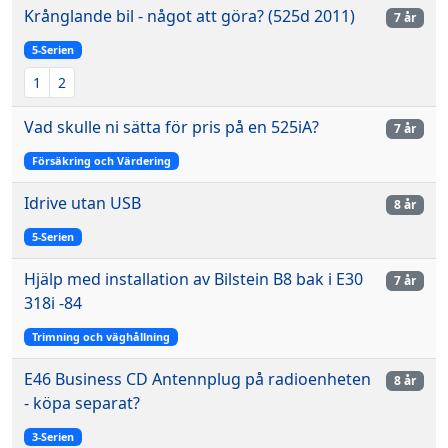
Krånglande bil - något att göra? (525d 2011)
7 år
5-Serien
1
2
Vad skulle ni sätta för pris på en 525iA?
7 år
Försäkring och Värdering
Idrive utan USB
8 år
5-Serien
Hjälp med installation av Bilstein B8 bak i E30
7 år
318i -84
Trimning och väghållning
E46 Business CD Antennplug på radioenheten
8 år
- köpa separat?
3-Serien