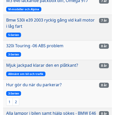
M3 e46 läckande packbox diff, Omega 917
7 år
M-modeller och Alpina
Bmw 530i e39 2003 ryckig gång vid kall motor
7 år
i låg fart
5-Serien
320i Touring -06 ABS problem
8 år
3-Serien
Mjuk jackpad klarar den en plåtkant?
8 år
Allmänt om bil och trafik
Hur gör du när du parkerar?
8 år
3-Serien
1
2
Alla lampor i bilen samt hjälp sökes - BMW E46
8 år