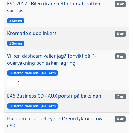
E91 2012 - Bilen drar snett efter att ratten
8 år
varit av
3-Serien
Kromade sidoblinkers
8 år
3-Serien
Vilken dashcam väljer jag? Tonvikt på P-
8 år
övervakning och säker lagring.
Bilstereo Navi Tele Ljud Larm
1
2
E46 Business CD - AUX portar på baksidan
7 år
Bilstereo Navi Tele Ljud Larm
Halogen till angel eye led/xeon lyktor bmw
8 år
e90