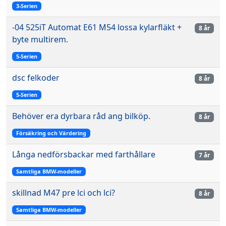
3-Serien
-04 525iT Automat E61 M54 lossa kylarfläkt +
8 år
byte multirem.
5-Serien
dsc felkoder
8 år
5-Serien
Behöver era dyrbara råd ang bilköp.
8 år
Försäkring och Värdering
Långa nedförsbackar med farthållare
7 år
Samtliga BMW-modeller
skillnad M47 pre lci och lci?
8 år
Samtliga BMW-modeller