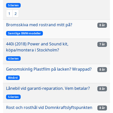
5-Serien
1
2
Bromsskiva med rostrand mitt på?
8 år
Samtliga BMW-modeller
440i (2018) Power and Sound kit,
7 år
köpa/montera i Stockholm?
4-Serien
Genomskinlig Plastfilm på lacken? Wrappad?
8 år
Bilvård
Lånebil vid garanti-reparation. Vem betalar?
8 år
5-Serien
Rost och rosthål vid Domnkraftslyftspunkten
8 år