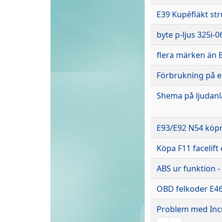
E39 Kupéfläkt stru
byte p-ljus 325i-0
flera märken än
Förbrukning på e
Shema på ljudanl
E93/E92 N54 köp
Köpa F11 facelift 
ABS ur funktion 
OBD felkoder E4
Problem med Inc