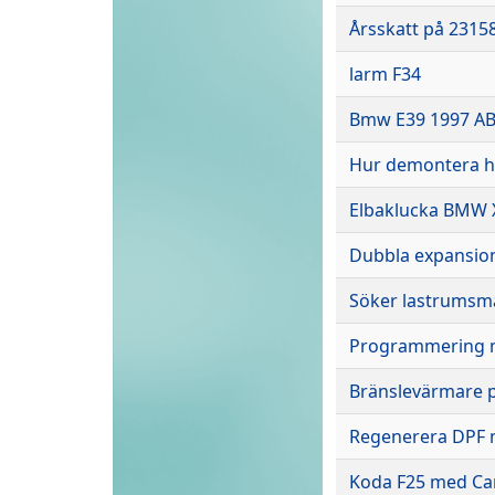
Årsskatt på 23158
larm F34
Bmw E39 1997 AB
Hur demontera h
Elbaklucka BMW 
Dubbla expansion
Söker lastrumsmat
Programmering m
Bränslevärmare p
Regenerera DPF 
Koda F25 med Car