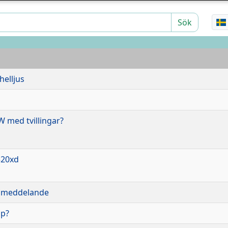
Sök
helljus
a
 med tvillingar?
320xd
lmeddelande
öp?