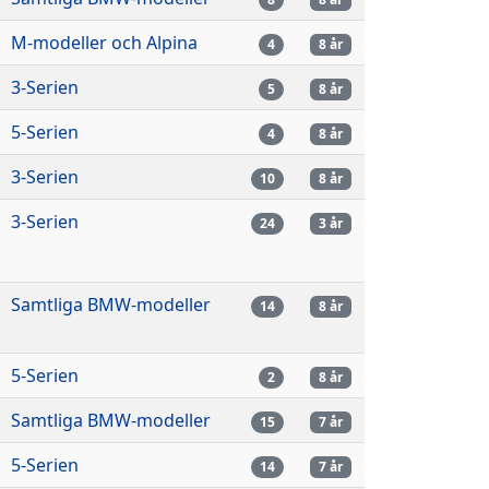
M-modeller och Alpina
4
8 år
3-Serien
5
8 år
5-Serien
4
8 år
3-Serien
10
8 år
3-Serien
24
3 år
Samtliga BMW-modeller
14
8 år
5-Serien
2
8 år
Samtliga BMW-modeller
15
7 år
5-Serien
14
7 år