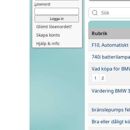
L
ösenord:
Glömt lösenordet?
Rubrik
Skapa konto
Hjälp & info
F10, Automatiskt 
740i batterilamp
Vad köpa för BMW
1
2
Värdering BMW 
bränslepumps fe
Bra eller dåligt k