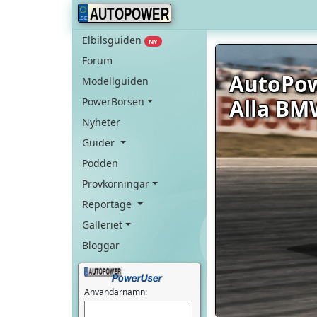
AUTOPOWER
Elbilsguiden
NY
Forum
AutoPo
Modellguiden
Alla BM
PowerBörsen
Nyheter
Guider
Podden
Provkörningar
Reportage
Galleriet
Bloggar
A
nvändarnamn: