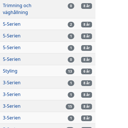
Trimning och
0
8 år
väghållning
5-Serien
2
8 år
5-Serien
1
8 år
5-Serien
1
8 år
5-Serien
0
8 år
Styling
13
6 år
3-Serien
1
8 år
3-Serien
1
8 år
3-Serien
15
8 år
3-Serien
1
8 år