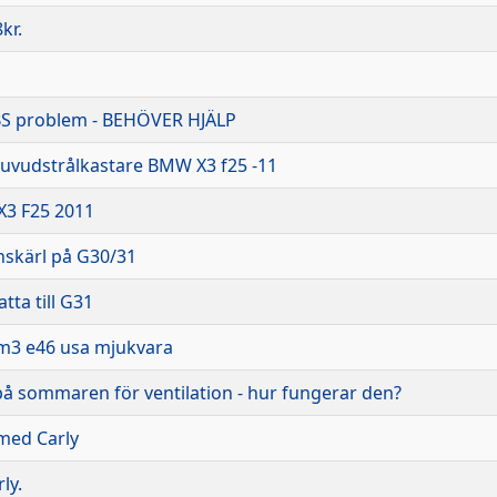
kr.
S problem - BEHÖVER HJÄLP
uvudstrålkastare BMW X3 f25 -11
X3 F25 2011
skärl på G30/31
ta till G31
3 e46 usa mjukvara
å sommaren för ventilation - hur fungerar den?
med Carly
ly.