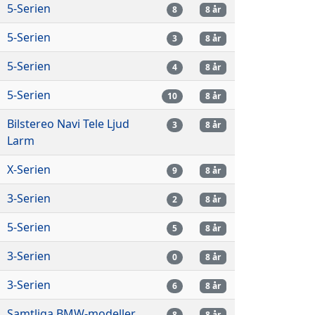
5-Serien
8
8 år
5-Serien
3
8 år
5-Serien
4
8 år
5-Serien
10
8 år
Bilstereo Navi Tele Ljud
3
8 år
Larm
X-Serien
9
8 år
3-Serien
2
8 år
5-Serien
5
8 år
3-Serien
0
8 år
3-Serien
6
8 år
Samtliga BMW-modeller
8
8 år