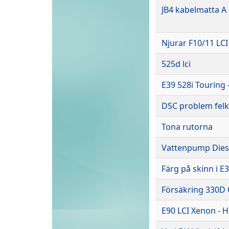
JB4 kabelmatta A
Njurar F10/11 LCI
525d lci
E39 528i Touring 
DSC problem felk
Tona rutorna
Vattenpump Dies
Färg på skinn i E
Försäkring 330D 
E90 LCI Xenon - H