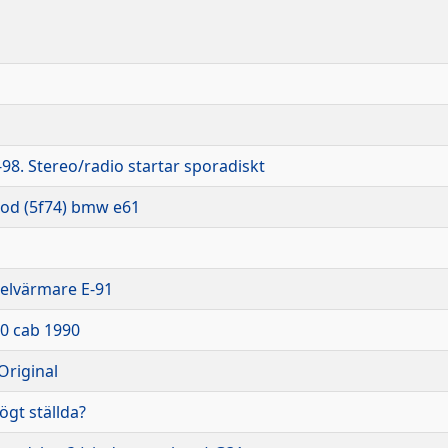
-98. Stereo/radio startar sporadiskt
od (5f74) bmw e61
elvärmare E-91
30 cab 1990
Original
ögt ställda?