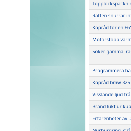
Topplockspacknin
Ratten snurrar in
Köpråd för en E6
Motorstopp var
Söker gammal ra
Programmera bac
Köpråd bmw 325 e
Visslande ljud fr
Bränd lukt ur ku
Erfarenheter av 
Nurburgring, svå