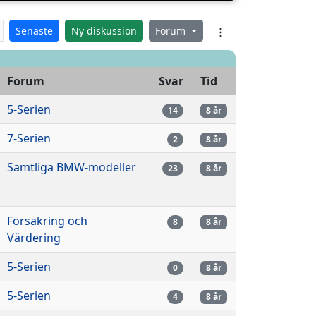
Senaste
Ny diskussion
Forum
Forum
Svar
Tid
5-Serien
14
8 år
7-Serien
2
8 år
Samtliga BMW-modeller
23
8 år
Försäkring och
8
8 år
Värdering
5-Serien
0
8 år
5-Serien
4
8 år