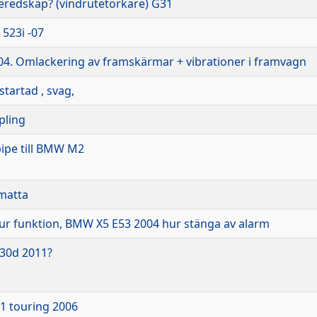
beredskap? (vindrutetorkare) G31
 523i -07
-04. Omlackering av framskärmar + vibrationer i framvagn
startad , svag,
pling
ipe till BMW M2
matta
 ur funktion, BMW X5 E53 2004 hur stänga av alarm
30d 2011?
1 touring 2006