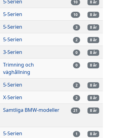
5-Serien
10
8 år
5-Serien
10
8 år
5-Serien
3
8 år
5-Serien
2
8 år
3-Serien
0
8 år
Trimning och
0
8 år
väghållning
5-Serien
2
8 år
X-Serien
2
8 år
Samtliga BMW-modeller
21
8 år
5-Serien
1
8 år