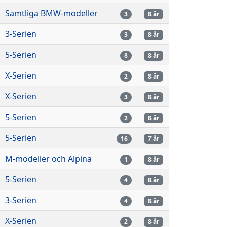
Samtliga BMW-modeller
3
8 år
3-Serien
3
8 år
5-Serien
8
8 år
X-Serien
2
8 år
X-Serien
3
8 år
5-Serien
2
8 år
5-Serien
16
7 år
M-modeller och Alpina
1
8 år
5-Serien
4
8 år
3-Serien
4
8 år
X-Serien
2
8 år