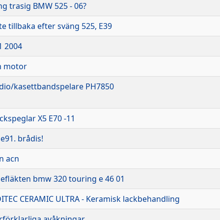
g trasig BMW 525 - 06?
te tillbaka efter sväng 525, E39
1 2004
m motor
dio/kasettbandspelare PH7850
kspeglar X5 E70 -11
91. brådis!
ån acn
pefläkten bmw 320 touring e 46 01
DITEC CERAMIC ULTRA - Keramisk lackbehandling
rförklarliga avåkningar