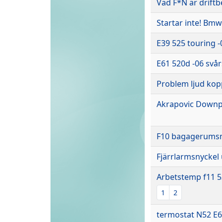
Vad F*N är drift
Startar inte! Bmw
E39 525 touring 
E61 520d -06 svår
Problem ljud kop
Akrapovic Downp
F10 bagagerums
Fjärrlarmsnyckel
Arbetstemp f11 5
1
2
termostat N52 E6