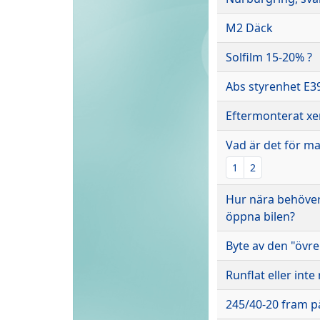
M2 Däck
Solfilm 15-20% ?
Abs styrenhet E3
Eftermonterat xen
Vad är det för ma
1
2
Hur nära behöver
öppna bilen?
Byte av den "övr
Runflat eller inte 
245/40-20 fram p