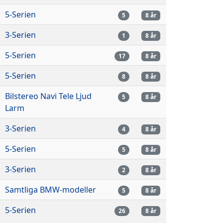
5-Serien
5
8 år
3-Serien
1
8 år
5-Serien
17
8 år
5-Serien
8
8 år
Bilstereo Navi Tele Ljud
5
8 år
Larm
3-Serien
4
8 år
5-Serien
5
8 år
3-Serien
2
8 år
Samtliga BMW-modeller
5
8 år
5-Serien
26
8 år