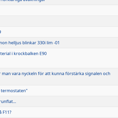
9
on helljus blinkar 330i lim -01
terial i krockbalken E90
 man vara nyckeln för att kunna förstärka signalen och
e termostaten"
runflat...
å F11?