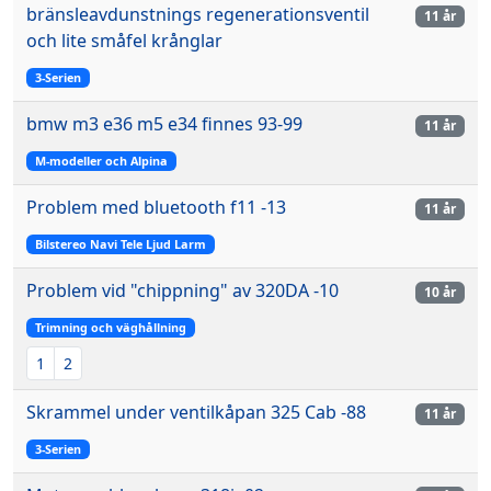
bränsleavdunstnings regenerationsventil
11 år
och lite småfel krånglar
3-Serien
bmw m3 e36 m5 e34 finnes 93-99
11 år
M-modeller och Alpina
Problem med bluetooth f11 -13
11 år
Bilstereo Navi Tele Ljud Larm
Problem vid "chippning" av 320DA -10
10 år
Trimning och väghållning
1
2
Skrammel under ventilkåpan 325 Cab -88
11 år
3-Serien