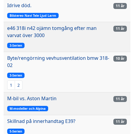
Idrive död.
11 år
Bilstereo Navi Tele Ljud Larm
e46 318i n42 ojämn tomgång efter man
11 år
varvat över 3000
3-Serien
Byte/rengörning vevhusventilation bmw 318-
10 år
02
3-Serien
1
2
M-bil vs. Aston Martin
11 år
M-modeller och Alpina
Skillnad på innerhandtag E39?
11 år
5-Serien