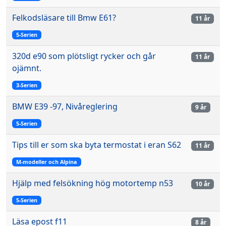
Felkodsläsare till Bmw E61?
11 år
5-Serien
320d e90 som plötsligt rycker och går
11 år
ojämnt.
3-Serien
BMW E39 -97, Nivåreglering
9 år
5-Serien
Tips till er som ska byta termostat i eran S62
11 år
M-modeller och Alpina
Hjälp med felsökning hög motortemp n53
10 år
5-Serien
Läsa epost f11
8 år