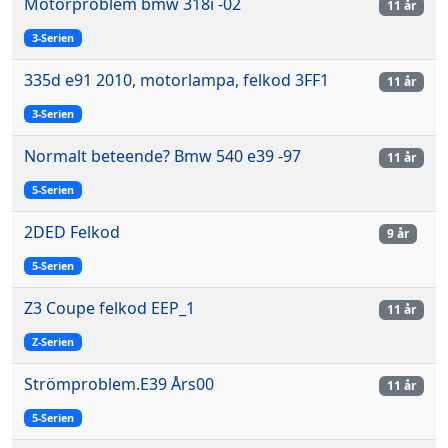
Motorproblem bmw 318i -02
11 år
3-Serien
335d e91 2010, motorlampa, felkod 3FF1
11 år
3-Serien
Normalt beteende? Bmw 540 e39 -97
11 år
5-Serien
2DED Felkod
9 år
5-Serien
Z3 Coupe felkod EEP_1
11 år
Z-Serien
Strömproblem.E39 Års00
11 år
5-Serien