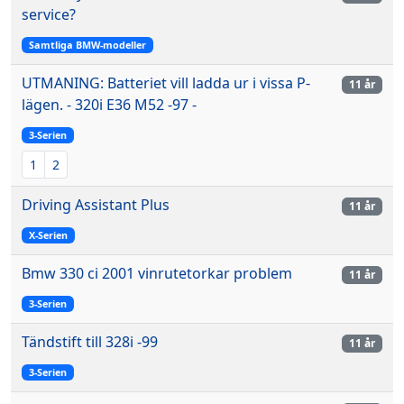
service?
Samtliga BMW-modeller
UTMANING: Batteriet vill ladda ur i vissa P-
11 år
lägen. - 320i E36 M52 -97 -
3-Serien
1
2
Driving Assistant Plus
11 år
X-Serien
Bmw 330 ci 2001 vinrutetorkar problem
11 år
3-Serien
Tändstift till 328i -99
11 år
3-Serien