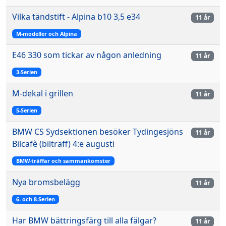
Vilka tändstift - Alpina b10 3,5 e34
11 år
M-modeller och Alpina
E46 330 som tickar av någon anledning
11 år
3-Serien
M-dekal i grillen
11 år
5-Serien
BMW CS Sydsektionen besöker Tydingesjöns
11 år
Bilcafè (bilträff) 4:e augusti
BMW-träffar och sammankomster
Nya bromsbelägg
11 år
6- och 8-Serien
Har BMW bättringsfärg till alla fälgar?
11 år