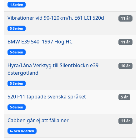
1-Serien
Vibrationer vid 90-120km/h, E61 LCI 520d
11 år
5-Serien
BMW E39 540i 1997 Hög HC
11 år
5-Serien
Hyra/Låna Verktyg till Silentblockn e39
10 år
östergötland
5-Serien
520 F11 tappade svenska språket
5 år
5-Serien
Cabben går ej att fälla ner
11 år
6- och 8-Serien