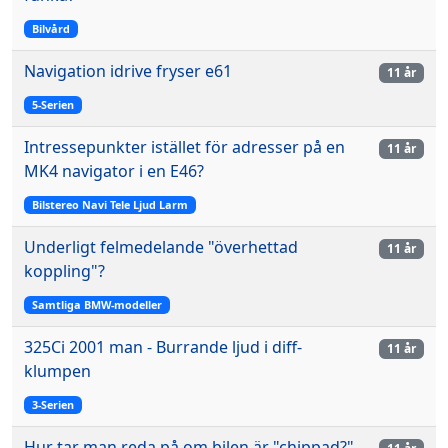
Bilvård
Navigation idrive fryser e61
11 år
5-Serien
Intressepunkter istället för adresser på en
11 år
MK4 navigator i en E46?
Bilstereo Navi Tele Ljud Larm
Underligt felmedelande "överhettad
11 år
koppling"?
Samtliga BMW-modeller
325Ci 2001 man - Burrande ljud i diff-
11 år
klumpen
3-Serien
Hur tar man reda på om bilen är "chippad?"