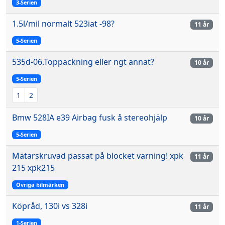
3-Serien
1.5l/mil normalt 523iat -98?
11 år
5-Serien
535d-06.Toppackning eller ngt annat?
10 år
5-Serien
1
2
Bmw 528IA e39 Airbag fusk å stereohjälp
10 år
5-Serien
Mätarskruvad passat på blocket varning! xpk
11 år
215 xpk215
Övriga bilmärken
Köpråd, 130i vs 328i
11 år
1-Serien