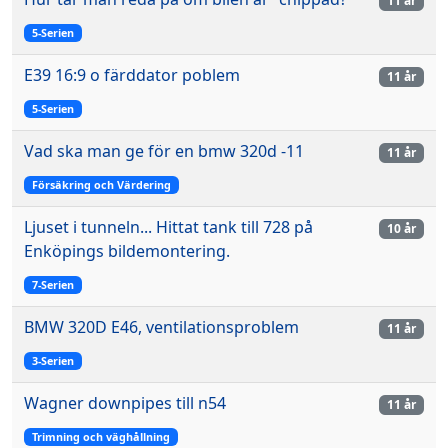
11 år
5-Serien
E39 16:9 o färddator poblem
11 år
5-Serien
Vad ska man ge för en bmw 320d -11
11 år
Försäkring och Värdering
Ljuset i tunneln... Hittat tank till 728 på
10 år
Enköpings bildemontering.
7-Serien
BMW 320D E46, ventilationsproblem
11 år
3-Serien
Wagner downpipes till n54
11 år
Trimning och väghållning