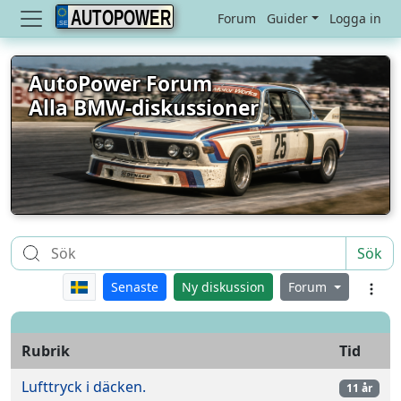
AUTOPOWER
Forum
Guider
Logga in
AutoPower Forum
Alla BMW-diskussioner
Sök
Senaste
Ny diskussion
Forum
Rubrik
Tid
Lufttryck i däcken.
11 år