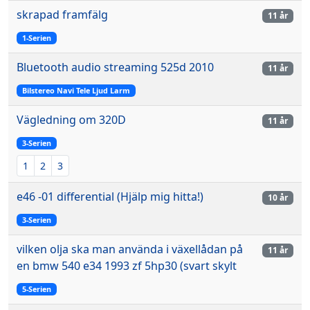
skrapad framfälg
11 år
1-Serien
Bluetooth audio streaming 525d 2010
11 år
Bilstereo Navi Tele Ljud Larm
Vägledning om 320D
11 år
3-Serien
1
2
3
e46 -01 differential (Hjälp mig hitta!)
10 år
3-Serien
vilken olja ska man använda i växellådan på
11 år
en bmw 540 e34 1993 zf 5hp30 (svart skylt
5-Serien