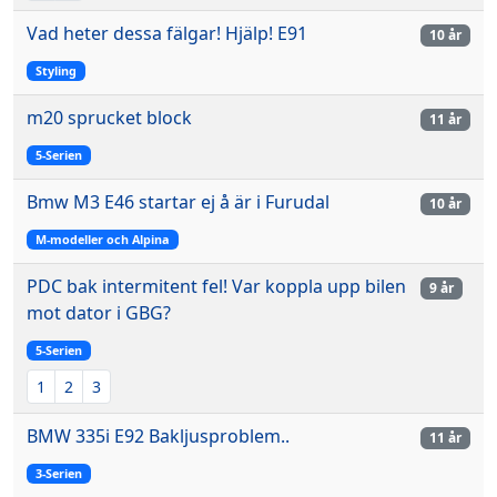
Vad heter dessa fälgar! Hjälp! E91
10 år
Styling
m20 sprucket block
11 år
5-Serien
Bmw M3 E46 startar ej å är i Furudal
10 år
M-modeller och Alpina
PDC bak intermitent fel! Var koppla upp bilen
9 år
mot dator i GBG?
5-Serien
1
2
3
BMW 335i E92 Bakljusproblem..
11 år
3-Serien