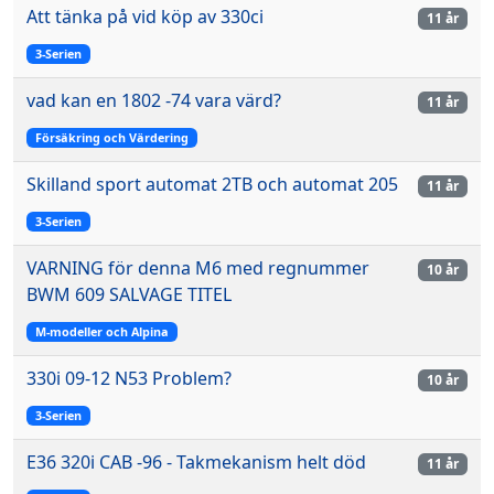
Att tänka på vid köp av 330ci
11 år
3-Serien
vad kan en 1802 -74 vara värd?
11 år
Försäkring och Värdering
Skilland sport automat 2TB och automat 205
11 år
3-Serien
VARNING för denna M6 med regnummer
10 år
BWM 609 SALVAGE TITEL
M-modeller och Alpina
330i 09-12 N53 Problem?
10 år
3-Serien
E36 320i CAB -96 - Takmekanism helt död
11 år