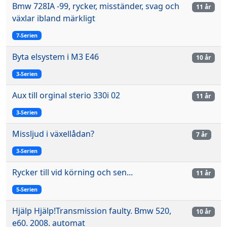
Bmw 728IA -99, rycker, misständer, svag och
11 år
växlar ibland märkligt
7-Serien
Byta elsystem i M3 E46
10 år
3-Serien
Aux till orginal sterio 330i 02
11 år
3-Serien
Missljud i växellådan?
7 år
3-Serien
Rycker till vid körning och sen...
11 år
5-Serien
Hjälp Hjälp!Transmission faulty. Bmw 520,
10 år
e60. 2008. automat