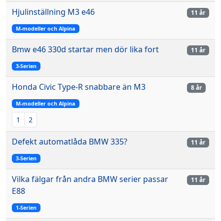
Hjulinställning M3 e46
11 år
M-modeller och Alpina
Bmw e46 330d startar men dör lika fort
11 år
3-Serien
Honda Civic Type-R snabbare än M3
8 år
M-modeller och Alpina
1
2
Defekt automatlåda BMW 335?
11 år
3-Serien
Vilka fälgar från andra BMW serier passar
11 år
E88
1-Serien