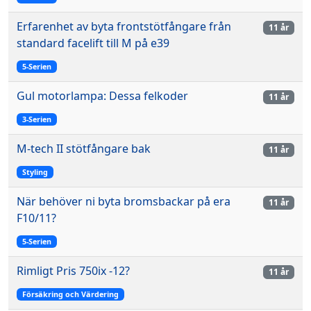
Erfarenhet av byta frontstötfångare från
11 år
standard facelift till M på e39
5-Serien
Gul motorlampa: Dessa felkoder
11 år
3-Serien
M-tech II stötfångare bak
11 år
Styling
När behöver ni byta bromsbackar på era
11 år
F10/11?
5-Serien
Rimligt Pris 750ix -12?
11 år
Försäkring och Värdering