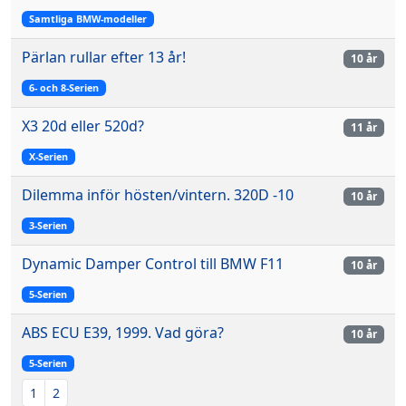
Samtliga BMW-modeller
Pärlan rullar efter 13 år!
10 år
6- och 8-Serien
X3 20d eller 520d?
11 år
X-Serien
Dilemma inför hösten/vintern. 320D -10
10 år
3-Serien
Dynamic Damper Control till BMW F11
10 år
5-Serien
ABS ECU E39, 1999. Vad göra?
10 år
5-Serien
1
2