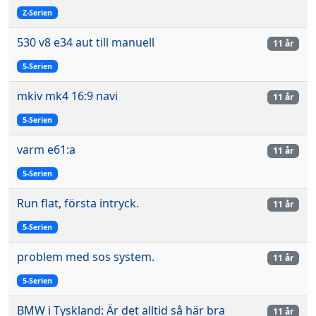
Z-Serien
530 v8 e34 aut till manuell
11 år
5-Serien
mkiv mk4 16:9 navi
11 år
5-Serien
varm e61:a
11 år
5-Serien
Run flat, första intryck.
11 år
5-Serien
problem med sos system.
11 år
5-Serien
BMW i Tyskland: Är det alltid så här bra
11 år