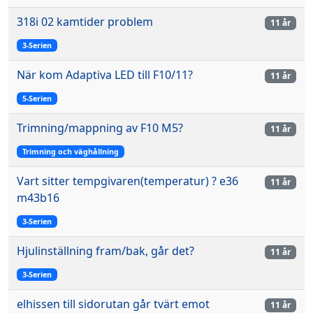
318i 02 kamtider problem
11 år
3-Serien
När kom Adaptiva LED till F10/11?
11 år
5-Serien
Trimning/mappning av F10 M5?
11 år
Trimning och väghållning
Vart sitter tempgivaren(temperatur) ? e36
11 år
m43b16
3-Serien
Hjulinställning fram/bak, går det?
11 år
3-Serien
elhissen till sidorutan går tvärt emot
11 år