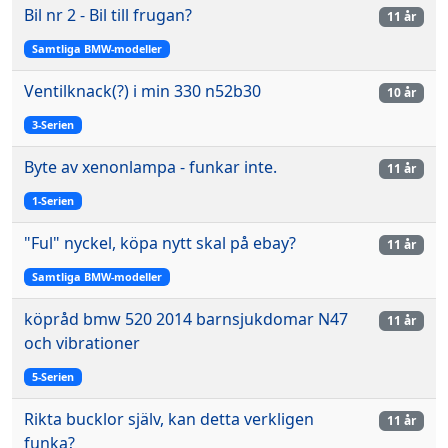
Bil nr 2 - Bil till frugan?
11 år
Samtliga BMW-modeller
Ventilknack(?) i min 330 n52b30
10 år
3-Serien
Byte av xenonlampa - funkar inte.
11 år
1-Serien
"Ful" nyckel, köpa nytt skal på ebay?
11 år
Samtliga BMW-modeller
köpråd bmw 520 2014 barnsjukdomar N47
11 år
och vibrationer
5-Serien
Rikta bucklor själv, kan detta verkligen
11 år
funka?