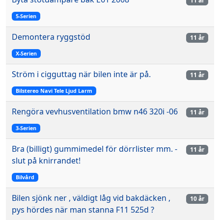
11 år
5-Serien
Demontera ryggstöd
11 år
X-Serien
Ström i cigguttag när bilen inte är på.
11 år
Bilstereo Navi Tele Ljud Larm
Rengöra vevhusventilation bmw n46 320i -06
11 år
3-Serien
Bra (billigt) gummimedel för dörrlister mm. -
11 år
slut på knirrandet!
Bilvård
Bilen sjönk ner , väldigt låg vid bakdäcken ,
10 år
pys hördes när man stanna F11 525d ?