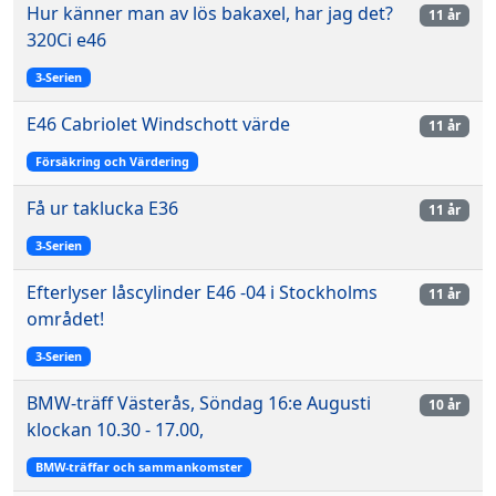
Hur känner man av lös bakaxel, har jag det?
11 år
320Ci e46
3-Serien
E46 Cabriolet Windschott värde
11 år
Försäkring och Värdering
Få ur taklucka E36
11 år
3-Serien
Efterlyser låscylinder E46 -04 i Stockholms
11 år
området!
3-Serien
BMW-träff Västerås, Söndag 16:e Augusti
10 år
klockan 10.30 - 17.00,
BMW-träffar och sammankomster