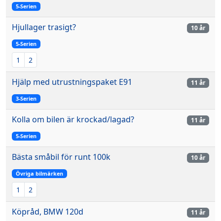
5-Serien
Hjullager trasigt?
10 år
5-Serien
1
2
Hjälp med utrustningspaket E91
11 år
3-Serien
Kolla om bilen är krockad/lagad?
11 år
5-Serien
Bästa småbil för runt 100k
10 år
Övriga bilmärken
1
2
Köpråd, BMW 120d
11 år