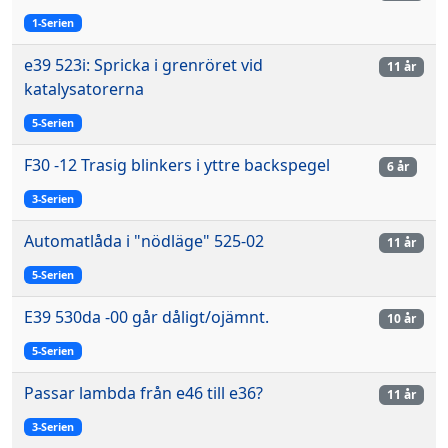
1-Serien
e39 523i: Spricka i grenröret vid
11 år
katalysatorerna
5-Serien
F30 -12 Trasig blinkers i yttre backspegel
6 år
3-Serien
Automatlåda i "nödläge" 525-02
11 år
5-Serien
E39 530da -00 går dåligt/ojämnt.
10 år
5-Serien
Passar lambda från e46 till e36?
11 år
3-Serien