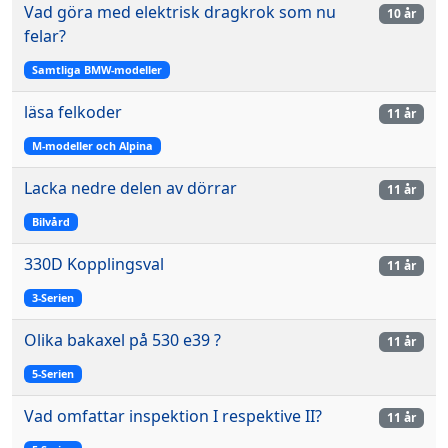
Vad göra med elektrisk dragkrok som nu
10 år
felar?
Samtliga BMW-modeller
läsa felkoder
11 år
M-modeller och Alpina
Lacka nedre delen av dörrar
11 år
Bilvård
330D Kopplingsval
11 år
3-Serien
Olika bakaxel på 530 e39 ?
11 år
5-Serien
Vad omfattar inspektion I respektive II?
11 år