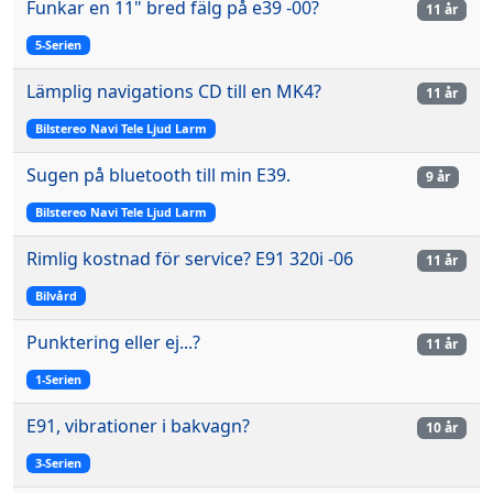
Funkar en 11" bred fälg på e39 -00?
11 år
5-Serien
Lämplig navigations CD till en MK4?
11 år
Bilstereo Navi Tele Ljud Larm
Sugen på bluetooth till min E39.
9 år
Bilstereo Navi Tele Ljud Larm
Rimlig kostnad för service? E91 320i -06
11 år
Bilvård
Punktering eller ej...?
11 år
1-Serien
E91, vibrationer i bakvagn?
10 år
3-Serien