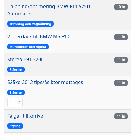
Chipning/optimering BMW F11 525D
10 år
Automat ?
Trimning och väghållning
Vinterdäck till BMW M5 F10
11 år
M-modeller och Alpina
Stereo E91 320i
11 år
3-Serien
525xd 2012 tips/åsikter mottages
11 år
5-Serien
1
2
Fälgar till xdrive
11 år
Styling