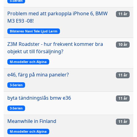
5-Serien
Problem med att parkoppla iPhone 6, BMW
11 år
M3 E93 -08!
Bilstereo Navi Tele Ljud Larm
Z3M Roadster - hur frekvent kommer bra
10 år
objekt ut till försäljning?
M-modeller och Alpina
e46, färg på mina paneler?
11 år
3-Serien
byta tändningslås bmw e36
11 år
3-Serien
Meanwhile in Finland
11 år
M-modeller och Alpina