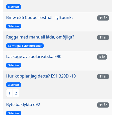
5-Serien
Bmw e36 Coupé rosthål i lyftpunkt
11 år
3-Serien
Regga med manuell låda, omöjligt?
11 år
Samtliga BMW-modeller
Läckage av spolarvätska E90
5 år
3-Serien
Hur kopplar jag detta? E91 320D -10
11 år
3-Serien
1
2
Byte baklykta e92
11 år
3-Serien