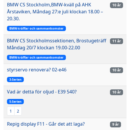
BMW CS Stockholm,BMW-kväll på AHK
10 år
Årstaviken, Måndag 27:e juli klockan 18.00 –
20.30.
BMW-träffar och sammankomster
BMW CS Stockholmssektionen, Brostugeträff
11 år
Måndag 20/7 klockan 19.00-22.00
BMW-träffar och sammankomster
styrservo renovera? 02-e46
10 år
3-Serien
Vad är detta för oljud - E39 540?
10 år
5-Serien
1
2
Repig display F11 - Går det att laga?
9 år