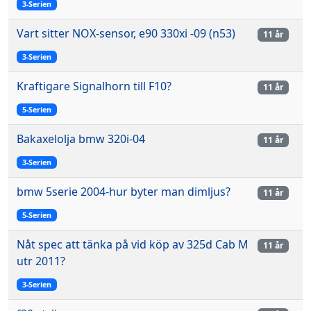
3-Serien
Vart sitter NOX-sensor, e90 330xi -09 (n53)
11 år
3-Serien
Kraftigare Signalhorn till F10?
11 år
5-Serien
Bakaxelolja bmw 320i-04
11 år
3-Serien
bmw 5serie 2004-hur byter man dimljus?
11 år
5-Serien
Nåt spec att tänka på vid köp av 325d Cab M
11 år
utr 2011?
3-Serien