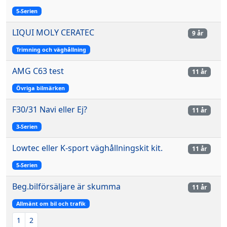
5-Serien
LIQUI MOLY CERATEC
9 år
Trimning och väghållning
AMG C63 test
11 år
Övriga bilmärken
F30/31 Navi eller Ej?
11 år
3-Serien
Lowtec eller K-sport väghållningskit kit.
11 år
5-Serien
Beg.bilförsäljare är skumma
11 år
Allmänt om bil och trafik
1
2