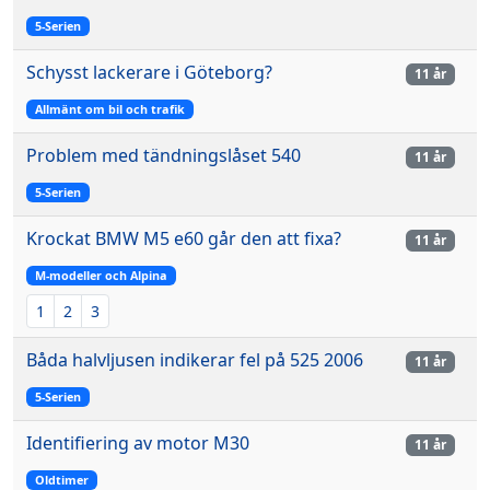
5-Serien
Schysst lackerare i Göteborg?
11 år
Allmänt om bil och trafik
Problem med tändningslåset 540
11 år
5-Serien
Krockat BMW M5 e60 går den att fixa?
11 år
M-modeller och Alpina
1
2
3
Båda halvljusen indikerar fel på 525 2006
11 år
5-Serien
Identifiering av motor M30
11 år
Oldtimer