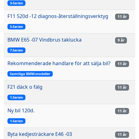
3-Serien
F11 520d -12 diagnos-återställningsverktyg
11 år
5-Serien
BMW E65 -07 Vindbrus taklucka
9 år
7-Serien
Rekommenderade handlare för att sälja bil?
11 år
Samtliga BMW-modeller
F21 däck o fälg
11 år
1-Serien
Ny bil 120d.
11 år
1-Serien
Byta kedjesträckare E46 -03
11 år