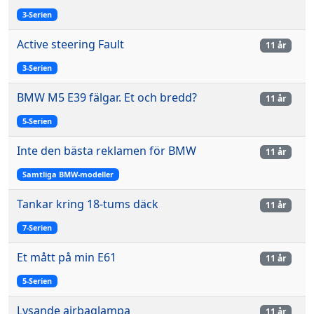
3-Serien
Active steering Fault
11 år
3-Serien
BMW M5 E39 fälgar. Et och bredd?
11 år
5-Serien
Inte den bästa reklamen för BMW
11 år
Samtliga BMW-modeller
Tankar kring 18-tums däck
11 år
7-Serien
Et mått på min E61
11 år
5-Serien
Lysande airbaglampa
11 år