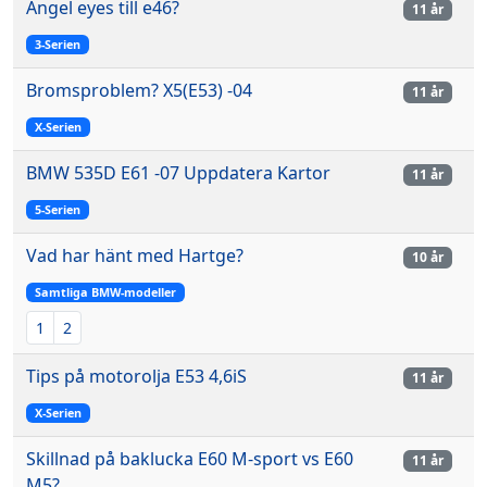
Angel eyes till e46?
11 år
3-Serien
Bromsproblem? X5(E53) -04
11 år
X-Serien
BMW 535D E61 -07 Uppdatera Kartor
11 år
5-Serien
Vad har hänt med Hartge?
10 år
Samtliga BMW-modeller
1
2
Tips på motorolja E53 4,6iS
11 år
X-Serien
Skillnad på baklucka E60 M-sport vs E60
11 år
M5?