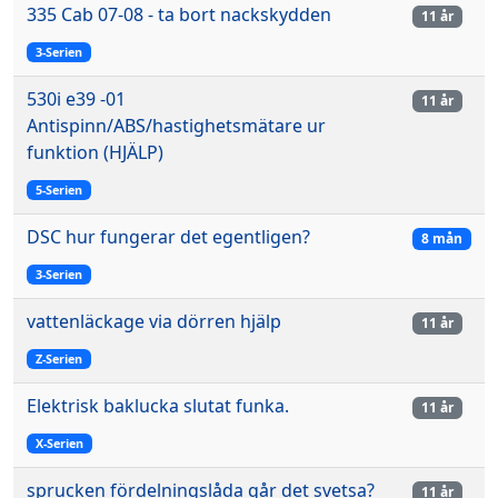
335 Cab 07-08 - ta bort nackskydden
11 år
3-Serien
530i e39 -01
11 år
Antispinn/ABS/hastighetsmätare ur
funktion (HJÄLP)
5-Serien
DSC hur fungerar det egentligen?
8 mån
3-Serien
vattenläckage via dörren hjälp
11 år
Z-Serien
Elektrisk baklucka slutat funka.
11 år
X-Serien
sprucken fördelningslåda går det svetsa?
11 år