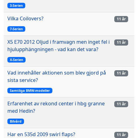
3-Serien
Vilka Coilovers?
11 år
7-Serien
X5 E70 2012 Oljud i framvagn men inget fel i
11 år
hjulupphängningen - vad kan det vara?
X-Serien
Vad innehåller aktionen som blev gjord på
11 år
sista service?
Samtliga BMW-modeller
Erfarenhet av rekond center i hbg granne
11 år
med Hedin?
Bilvård
Har en 535d 2009 swirl flaps?
11 år