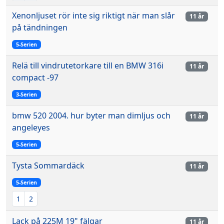
Xenonljuset rör inte sig riktigt när man slår
11 år
på tändningen
5-Serien
Relä till vindrutetorkare till en BMW 316i
11 år
compact -97
3-Serien
bmw 520 2004. hur byter man dimljus och
11 år
angeleyes
5-Serien
Tysta Sommardäck
11 år
5-Serien
1
2
Lack på 225M 19" fälgar
11 år