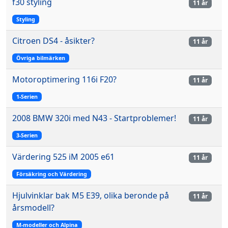
f30 styling
11 år
Styling
Citroen DS4 - åsikter?
11 år
Övriga bilmärken
Motoroptimering 116i F20?
11 år
1-Serien
2008 BMW 320i med N43 - Startproblemer!
11 år
3-Serien
Värdering 525 iM 2005 e61
11 år
Försäkring och Värdering
Hjulvinklar bak M5 E39, olika beronde på
11 år
årsmodell?
M-modeller och Alpina