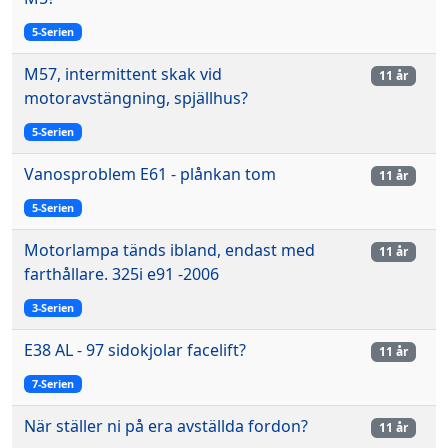
5-Serien
M57, intermittent skak vid
11 år
motoravstängning, spjällhus?
5-Serien
Vanosproblem E61 - plånkan tom
11 år
5-Serien
Motorlampa tänds ibland, endast med
11 år
farthållare. 325i e91 -2006
3-Serien
E38 AL - 97 sidokjolar facelift?
11 år
7-Serien
När ställer ni på era avställda fordon?
11 år