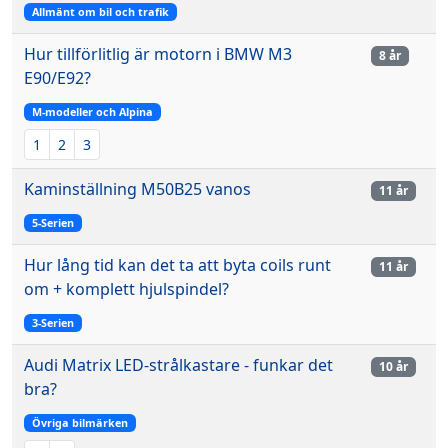
Allmänt om bil och trafik
Hur tillförlitlig är motorn i BMW M3
8 år
E90/E92?
M-modeller och Alpina
1
2
3
Kaminställning M50B25 vanos
11 år
5-Serien
Hur lång tid kan det ta att byta coils runt
11 år
om + komplett hjulspindel?
3-Serien
Audi Matrix LED-strålkastare - funkar det
10 år
bra?
Övriga bilmärken