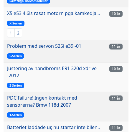
Samtliga BMW-modeller
X5 e53 4.6is rasat motorn pga kamkedja...
10 år
X-Serien
1
2
Problem med servon 525i e39 -01
11 år
5-Serien
Justering av handbroms E91 320d xdrive
10 år
-2012
3-Serien
PDC failure! Ingen kontakt med
11 år
sensorerna? Bmw 118d 2007
1-Serien
Batteriet laddade ur, nu startar inte bilen..
11 år