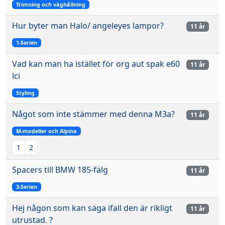
Trimning och väghållning
Hur byter man Halo/ angeleyes lampor?
11 år
1-Serien
Vad kan man ha istället för org aut spak e60
11 år
lci
Styling
Något som inte stämmer med denna M3a?
11 år
M-modeller och Alpina
1
2
Spacers till BMW 185-fälg
11 år
3-Serien
Hej någon som kan säga ifall den är rikligt
11 år
utrustad. ?