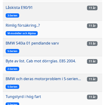
Låskista E90/91
11 år
3-Serien
Rimlig försäkring..?
11 år
M-modeller och Alpina
BMW 540ia 01 pendlande varv
11 år
5-Serien
Byte av list. Cab mot dörrglas. E85 2004.
11 år
Z-Serien
BMW och deras motorproblem i 5-serien...
11 år
5-Serien
Tungstyrd i hög fart
11 år
5-Serien