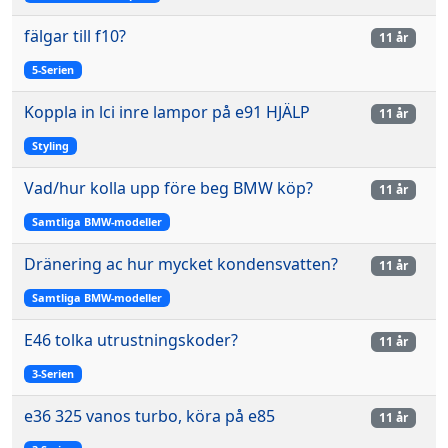
fälgar till f10?
11 år
5-Serien
Koppla in lci inre lampor på e91 HJÄLP
11 år
Styling
Vad/hur kolla upp före beg BMW köp?
11 år
Samtliga BMW-modeller
Dränering ac hur mycket kondensvatten?
11 år
Samtliga BMW-modeller
E46 tolka utrustningskoder?
11 år
3-Serien
e36 325 vanos turbo, köra på e85
11 år