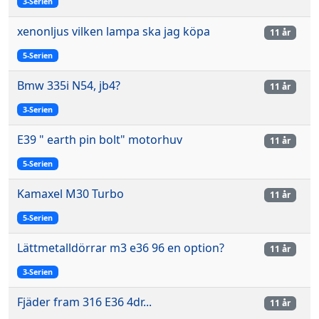
3-Serien
xenonljus vilken lampa ska jag köpa
11 år
5-Serien
Bmw 335i N54, jb4?
11 år
3-Serien
E39 " earth pin bolt" motorhuv
11 år
5-Serien
Kamaxel M30 Turbo
11 år
5-Serien
Lättmetalldörrar m3 e36 96 en option?
11 år
3-Serien
Fjäder fram 316 E36 4dr...
11 år