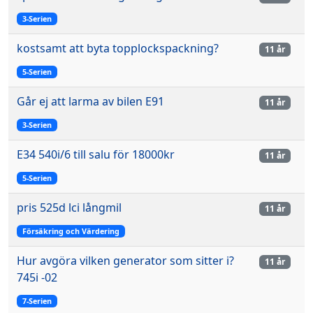
3-Serien
kostsamt att byta topplockspackning?
11 år
5-Serien
Går ej att larma av bilen E91
11 år
3-Serien
E34 540i/6 till salu för 18000kr
11 år
5-Serien
pris 525d lci långmil
11 år
Försäkring och Värdering
Hur avgöra vilken generator som sitter i?
11 år
745i -02
7-Serien