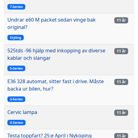
7-Serien
Undrar e60 M packet sedan vinge bak
11 år
original?
Styling
525tds -96 hjälp med inkopping av diverse
11 år
kablar och slangar
5-Serien
E36 328 automat, sitter fast i drive. Måste
11 år
backa ur bilen, hur?
3-Serien
Cervic lampa
11 år
X-Serien
Testa toppfart? 25:e April i Nyköping
11 år