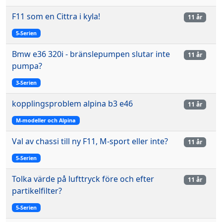
F11 som en Cittra i kyla!
11 år
5-Serien
Bmw e36 320i - bränslepumpen slutar inte
11 år
pumpa?
3-Serien
kopplingsproblem alpina b3 e46
11 år
M-modeller och Alpina
Val av chassi till ny F11, M-sport eller inte?
11 år
5-Serien
Tolka värde på lufttryck före och efter
11 år
partikelfilter?
5-Serien