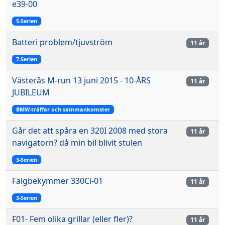
e39-00
5-Serien
Batteri problem/tjuvström
11 år
7-Serien
Västerås M-run 13 juni 2015 - 10-ÅRS
11 år
JUBILEUM
BMW-träffar och sammankomster
Går det att spåra en 320I 2008 med stora
11 år
navigatorn? då min bil blivit stulen
3-Serien
Fälgbekymmer 330Ci-01
11 år
3-Serien
F01- Fem olika grillar (eller fler)?
11 år