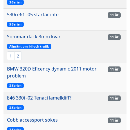
3-Serien
530i e61 -05 startar inte
11 år
5-Serien
Sommar däck 3mm kvar
11 år
Allmänt om bil och trafik
1
2
BMW 320D Eficency dynamic 2011 motor
11 år
problem
3-Serien
E46 330i -02 Tenaci lamelldiff?
11 år
3-Serien
Cobb accessport sökes
11 år
3-Serien