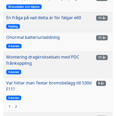
M-modeller och Alpina
En fråga på vad detta är för fälgar e60
11 år
Styling
Onormal batteriurladdning
11 år
X-Serien
Montering dragkrokselsats med PDC
11 år
frånkoppling
5-Serien
Var hittar man Textar bromsbelägg till 530d
9 år
F11?
5-Serien
1
2