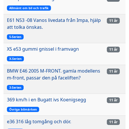
Allmänt om bil och trafik
E61 N53 -08 Vanos livedata från Impa, hjälp
11 år
att tolka önskas.
5-Serien
X5 e53 gummi gnissel i framvagn
11 år
X-Serien
BMW E46 2005 M-FRONT. gamla modellens
11 år
m-front, passar den på faceliften?
3-Serien
369 km/h i en Bugatt ivs Koenigsegg
11 år
Övriga bilmärken
e36 316 låg tomgång och dör.
11 år