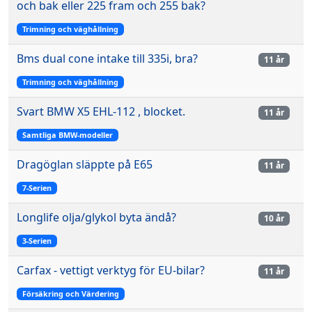
och bak eller 225 fram och 255 bak?
Trimning och väghållning
Bms dual cone intake till 335i, bra?
11 år
Trimning och väghållning
Svart BMW X5 EHL-112 , blocket.
11 år
Samtliga BMW-modeller
Dragöglan släppte på E65
11 år
7-Serien
Longlife olja/glykol byta ändå?
10 år
3-Serien
Carfax - vettigt verktyg för EU-bilar?
11 år
Försäkring och Värdering