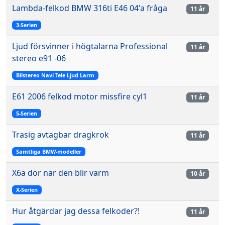
Lambda-felkod BMW 316ti E46 04'a fråga
11 år
3-Serien
Ljud försvinner i högtalarna Professional
11 år
stereo e91 -06
Bilstereo Navi Tele Ljud Larm
E61 2006 felkod motor missfire cyl1
11 år
5-Serien
Trasig avtagbar dragkrok
11 år
Samtliga BMW-modeller
X6a dör när den blir varm
10 år
X-Serien
Hur åtgärdar jag dessa felkoder?!
11 år