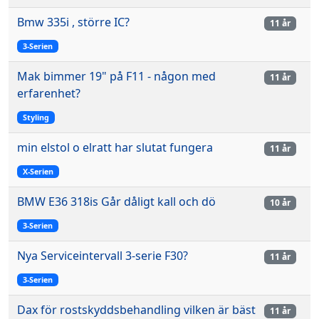
Bmw 335i , större IC?
11 år
3-Serien
Mak bimmer 19" på F11 - någon med
11 år
erfarenhet?
Styling
min elstol o elratt har slutat fungera
11 år
X-Serien
BMW E36 318is Går dåligt kall och dö
10 år
3-Serien
Nya Serviceintervall 3-serie F30?
11 år
3-Serien
Dax för rostskyddsbehandling vilken är bäst
11 år