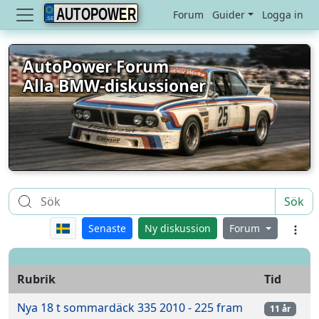
AUTOPOWER
Forum
Guider
Logga in
AutoPower Forum
Alla BMW-diskussioner
Sök
Senaste
Ny diskussion
Forum
Rubrik
Tid
Nya 18 t sommardäck 335 2010 - 225 fram
11 år