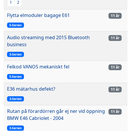
1
2
Flytta elmoduler bagage E61
11 år
5-Serien
Audio streaming med 2015 Bluetooth
11 år
business
3-Serien
Felkod VANOS mekaniskt fel
11 år
5-Serien
E36 mätarhus defekt?
11 år
3-Serien
Rutan på förardörren går ej ner vid öppning
11 år
BMW E46 Cabriolet - 2004
3-Serien