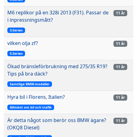
M6 replikor på en 328i 2013 (F31). Passar de
11 år
i inpressningsmått?
3-Serien
vilken olja zf?
11 år
5-Serien
Ökad bränsleförbrukning med 275/35 R19?
11 år
Tips på bra däck?
Samtliga BMW-modeller
Hyra bil i Florens, Italien?
11 år
Allmänt om bil och trafik
Är detta något som berör oss BMW ägare?
11 år
(OKQ8 Diesel)