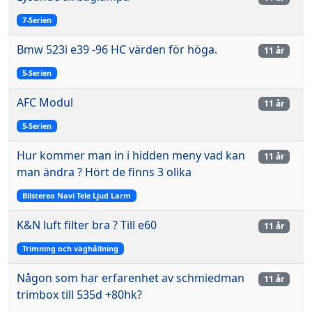
7-Serien
Bmw 523i e39 -96 HC värden för höga.
11 år
5-Serien
AFC Modul
11 år
5-Serien
Hur kommer man in i hidden meny vad kan
11 år
man ändra ? Hört de finns 3 olika
Bilstereo Navi Tele Ljud Larm
K&N luft filter bra ? Till e60
11 år
Trimning och väghållning
Någon som har erfarenhet av schmiedman
11 år
trimbox till 535d +80hk?