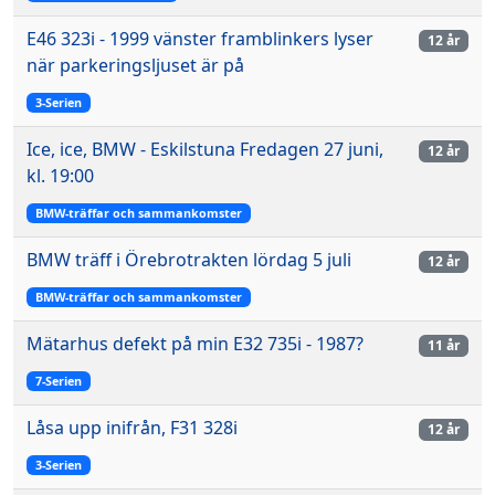
E46 323i - 1999 vänster framblinkers lyser
12 år
när parkeringsljuset är på
3-Serien
Ice, ice, BMW - Eskilstuna Fredagen 27 juni,
12 år
kl. 19:00
BMW-träffar och sammankomster
BMW träff i Örebrotrakten lördag 5 juli
12 år
BMW-träffar och sammankomster
Mätarhus defekt på min E32 735i - 1987?
11 år
7-Serien
Låsa upp inifrån, F31 328i
12 år
3-Serien