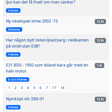
ljus kan det få fnatt om man sänker?
3-Serien
Ny växelspak bmw 2002 -73
12 år
Oldtimer
Har någon bytt listen/plastsarg i nedkanten
12 år
på vindrutan E38?
7-Serien
E31 850i - 1992 som ibland bara går med en
1 år
halv motor
6- och 8-Serien
1
2
3
4
5
6
7
17
18
Nyinköpt slö 330i-01
12 år
3-Serien