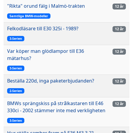
"Rikta" orund fälg i Malmö-trakten
12 år
Samtliga BMW-modeller
Felkodläsare till E30 325i - 1989?
12 år
3-Serien
Var köper man glödlampor till E36
12 år
mätarhus?
3-Serien
Beställa 220d, inga paketerbjudanden?
12 år
2-Serien
BMWs sprängskiss på strålkastaren till E46
12 år
330ci - 2002 stämmer inte med verkligheten
3-Serien
Hur ställa camber fram på E36 M3 3.2?