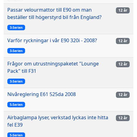
Passar velourmattor till E90 om man
12 år
beställer till högerstyrd bil från England?
3-Serien
Varför ryckningar i vår E90 320i - 2008?
12 år
3-Serien
Frågor om utrustningspaketet "Lounge
12 år
Pack" till F31
3-Serien
Nivåreglering E61 525da 2008
12 år
5-Serien
Airbaglampa lyser, verkstad lyckas inte hitta
12 år
fel E39
5-Serien