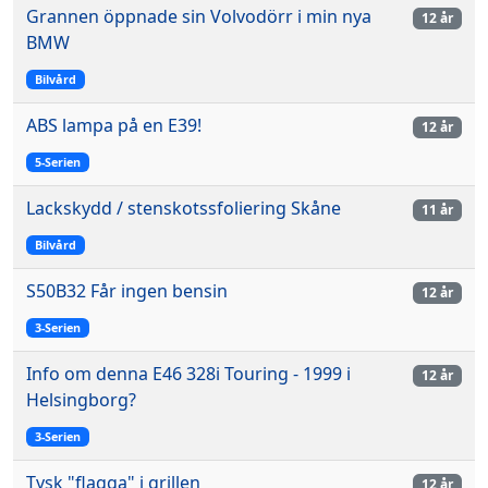
Grannen öppnade sin Volvodörr i min nya
12 år
BMW
Bilvård
ABS lampa på en E39!
12 år
5-Serien
Lackskydd / stenskotssfoliering Skåne
11 år
Bilvård
S50B32 Får ingen bensin
12 år
3-Serien
Info om denna E46 328i Touring - 1999 i
12 år
Helsingborg?
3-Serien
Tysk "flagga" i grillen
12 år