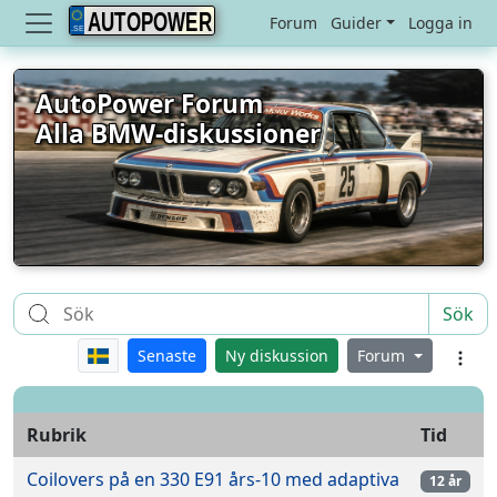
AUTOPOWER
Forum
Guider
Logga in
AutoPower Forum
Alla BMW-diskussioner
Sök
Senaste
Ny diskussion
Forum
Rubrik
Tid
Coilovers på en 330 E91 års-10 med adaptiva
12 år