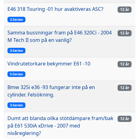
E46 318 Touring -01 hur avaktiveras ASC?
12 år
3-Serien
Samma bussningar fram på E46 320Ci - 2004
12 år
M Tech II som på en vanlig?
3-Serien
Vindrutetorkare bekymmer E61 -10
12 år
5-Serien
Bmw 325i e36 -93 fungerar inte på en
12 år
cylinder. Felsökning.
3-Serien
Dumt att blanda olika stötdämpare fram/bak
12 år
på E61 530iA xDrive - 2007 med
nivåreglering?