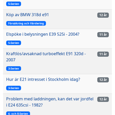
5-Serien
Köp av BMW 318d e91
12 år
Försäkring och Värdering
Elspöke i belysningen E39 525i - 2004?
11 år
5-Serien
Kraftlös/avsaknad turboeffekt E91 320d -
11 år
2007
3-Serien
Hur är E21 intresset i Stockholm idag?
12 år
3-Serien
Problem med laddningen, kan det var jordfel
12 år
i E24 635csi - 1982?
6- och 8-Serien