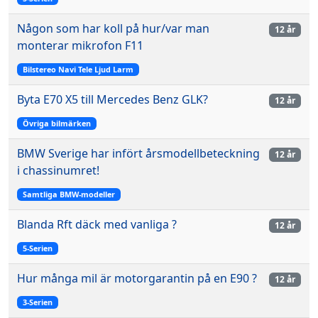
Någon som har koll på hur/var man
12 år
monterar mikrofon F11
Bilstereo Navi Tele Ljud Larm
Byta E70 X5 till Mercedes Benz GLK?
12 år
Övriga bilmärken
BMW Sverige har infört årsmodellbeteckning
12 år
i chassinumret!
Samtliga BMW-modeller
Blanda Rft däck med vanliga ?
12 år
5-Serien
Hur många mil är motorgarantin på en E90 ?
12 år
3-Serien