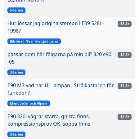
5-Serien
Hur lossar jag originalstereon i E39 528i -
12 år
1998?
Bilstereo Navi Tele Ljud Larm
passar dom här fälgarna på min bil? 320 e90
12 år
-05
3-Serien
E90 M3 vad har H1 lampan i Strålkastaren för
12 år
funktion?
M-modeller och Alpina
E90 320i vägrar starta, gnista finns,
12 år
kompressionsprov OK, soppa finns
3-Serien