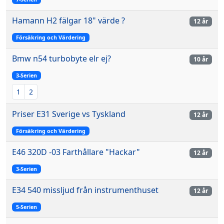
Hamann H2 fälgar 18" värde ?
12 år
Försäkring och Värdering
Bmw n54 turbobyte elr ej?
10 år
3-Serien
1
2
Priser E31 Sverige vs Tyskland
12 år
Försäkring och Värdering
E46 320D -03 Farthållare "Hackar"
12 år
3-Serien
E34 540 missljud från instrumenthuset
12 år
5-Serien