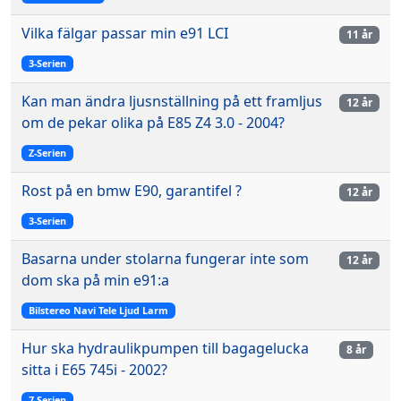
Vilka fälgar passar min e91 LCI
11 år
3-Serien
Kan man ändra ljusnställning på ett framljus
12 år
om de pekar olika på E85 Z4 3.0 - 2004?
Z-Serien
Rost på en bmw E90, garantifel ?
12 år
3-Serien
Basarna under stolarna fungerar inte som
12 år
dom ska på min e91:a
Bilstereo Navi Tele Ljud Larm
Hur ska hydraulikpumpen till bagagelucka
8 år
sitta i E65 745i - 2002?
7-Serien