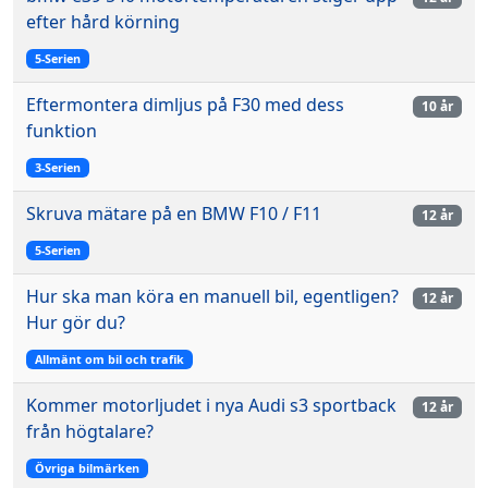
efter hård körning
5-Serien
Eftermontera dimljus på F30 med dess
10 år
funktion
3-Serien
Skruva mätare på en BMW F10 / F11
12 år
5-Serien
Hur ska man köra en manuell bil, egentligen?
12 år
Hur gör du?
Allmänt om bil och trafik
Kommer motorljudet i nya Audi s3 sportback
12 år
från högtalare?
Övriga bilmärken