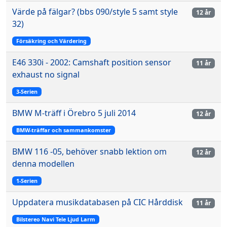
Värde på fälgar? (bbs 090/style 5 samt style
12 år
32)
Försäkring och Värdering
E46 330i - 2002: Camshaft position sensor
11 år
exhaust no signal
3-Serien
BMW M-träff i Örebro 5 juli 2014
12 år
BMW-träffar och sammankomster
BMW 116 -05, behöver snabb lektion om
12 år
denna modellen
1-Serien
Uppdatera musikdatabasen på CIC Hårddisk
11 år
Bilstereo Navi Tele Ljud Larm