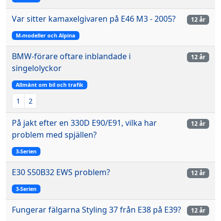
Var sitter kamaxelgivaren på E46 M3 - 2005?
12 år
M-modeller och Alpina
BMW-förare oftare inblandade i
12 år
singelolyckor
Allmänt om bil och trafik
1
2
På jakt efter en 330D E90/E91, vilka har
12 år
problem med spjällen?
3-Serien
E30 S50B32 EWS problem?
12 år
3-Serien
Fungerar fälgarna Styling 37 från E38 på E39?
12 år