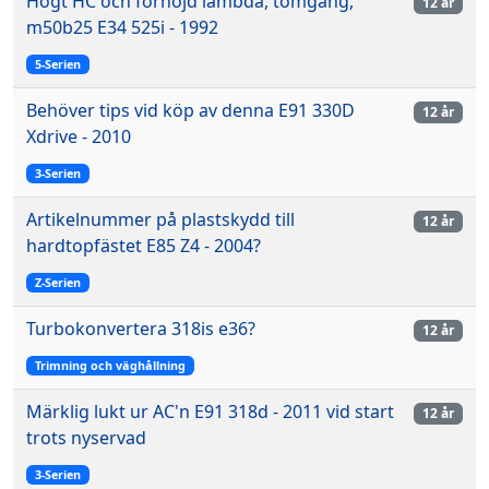
Högt HC och förhöjd lambda, tomgång,
12 år
m50b25 E34 525i - 1992
5-Serien
Behöver tips vid köp av denna E91 330D
12 år
Xdrive - 2010
3-Serien
Artikelnummer på plastskydd till
12 år
hardtopfästet E85 Z4 - 2004?
Z-Serien
Turbokonvertera 318is e36?
12 år
Trimning och väghållning
Märklig lukt ur AC'n E91 318d - 2011 vid start
12 år
trots nyservad
3-Serien