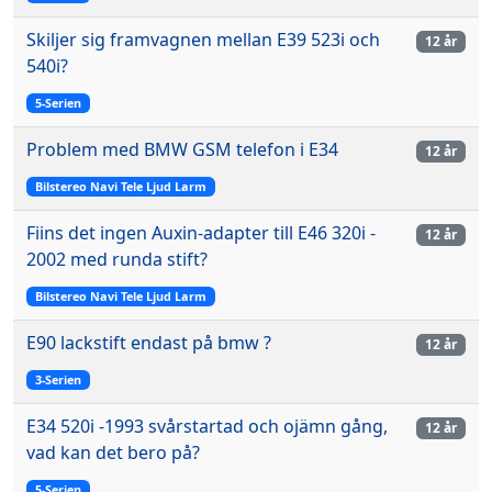
Skiljer sig framvagnen mellan E39 523i och
12 år
540i?
5-Serien
Problem med BMW GSM telefon i E34
12 år
Bilstereo Navi Tele Ljud Larm
Fiins det ingen Auxin-adapter till E46 320i -
12 år
2002 med runda stift?
Bilstereo Navi Tele Ljud Larm
E90 lackstift endast på bmw ?
12 år
3-Serien
E34 520i -1993 svårstartad och ojämn gång,
12 år
vad kan det bero på?
5-Serien