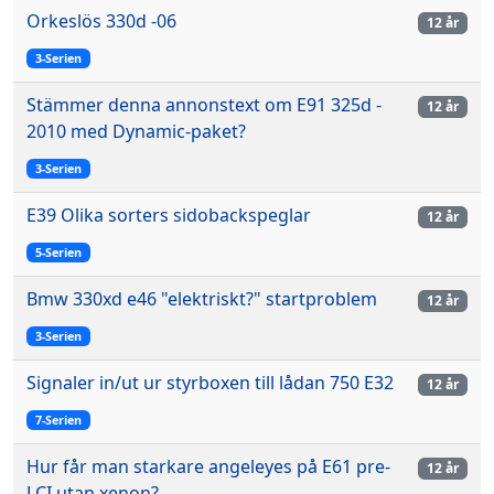
Orkeslös 330d -06
12 år
3-Serien
Stämmer denna annonstext om E91 325d -
12 år
2010 med Dynamic-paket?
3-Serien
E39 Olika sorters sidobackspeglar
12 år
5-Serien
Bmw 330xd e46 "elektriskt?" startproblem
12 år
3-Serien
Signaler in/ut ur styrboxen till lådan 750 E32
12 år
7-Serien
Hur får man starkare angeleyes på E61 pre-
12 år
LCI utan xenon?