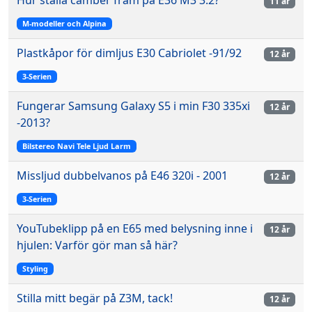
11 år
M-modeller och Alpina
Plastkåpor för dimljus E30 Cabriolet -91/92
12 år
3-Serien
Fungerar Samsung Galaxy S5 i min F30 335xi
12 år
-2013?
Bilstereo Navi Tele Ljud Larm
Missljud dubbelvanos på E46 320i - 2001
12 år
3-Serien
YouTubeklipp på en E65 med belysning inne i
12 år
hjulen: Varför gör man så här?
Styling
Stilla mitt begär på Z3M, tack!
12 år