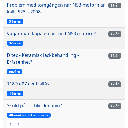
Problem med tomgången när N53-motorn är
11 år
kall i 523i - 2008
5-Serien
Vågar man köpa en bil med N53 motorn?
12 år
3-Serien
Ditec - Keramisk lackbehandling -
12 år
Erfarenhet?
Bilvård
118D e87 centrallås.
12 år
1-Serien
Skuld på bil, blir den min?
12 år
Allmänt om bil och trafik
1
2