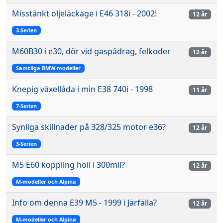
Misstänkt oljeläckage i E46 318i - 2002!
12 år
3-Serien
M60B30 i e30, dör vid gaspådrag, felkoder
12 år
Samtliga BMW-modeller
Knepig växellåda i min E38 740i - 1998
11 år
7-Serien
Synliga skillnader på 328/325 motor e36?
12 år
3-Serien
M5 E60 koppling höll i 300mil?
12 år
M-modeller och Alpina
Info om denna E39 M5 - 1999 i Järfälla?
12 år
M-modeller och Alpina