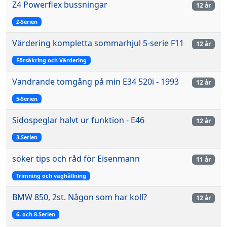
Z4 Powerflex bussningar
12 år
Z-Serien
Värdering kompletta sommarhjul 5-serie F11
12 år
Försäkring och Värdering
Vandrande tomgång på min E34 520i - 1993
12 år
5-Serien
Sidospeglar halvt ur funktion - E46
12 år
3-Serien
söker tips och råd för Eisenmann
11 år
Trimning och väghållning
BMW 850, 2st. Någon som har koll?
12 år
6- och 8-Serien