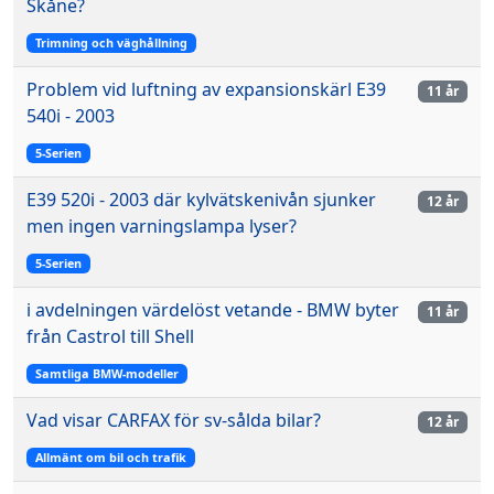
Skåne?
Trimning och väghållning
Problem vid luftning av expansionskärl E39
11 år
540i - 2003
5-Serien
E39 520i - 2003 där kylvätskenivån sjunker
12 år
men ingen varningslampa lyser?
5-Serien
i avdelningen värdelöst vetande - BMW byter
11 år
från Castrol till Shell
Samtliga BMW-modeller
Vad visar CARFAX för sv-sålda bilar?
12 år
Allmänt om bil och trafik