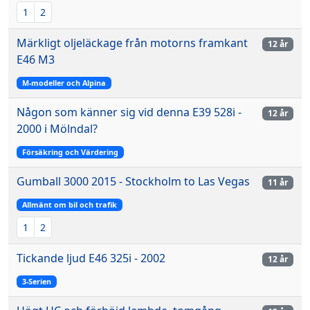
1
2
Märkligt oljeläckage från motorns framkant
12 år
E46 M3
M-modeller och Alpina
Någon som känner sig vid denna E39 528i -
12 år
2000 i Mölndal?
Försäkring och Värdering
Gumball 3000 2015 - Stockholm to Las Vegas
11 år
Allmänt om bil och trafik
1
2
Tickande ljud E46 325i - 2002
12 år
3-Serien