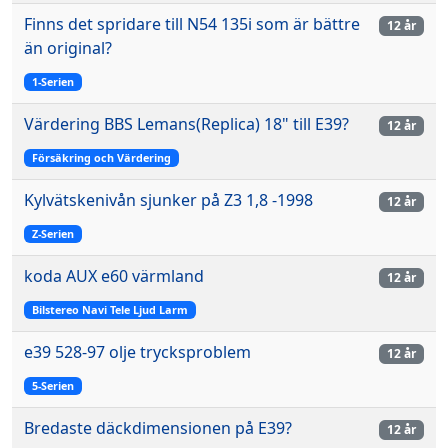
Finns det spridare till N54 135i som är bättre
12 år
än original?
1-Serien
Värdering BBS Lemans(Replica) 18" till E39?
12 år
Försäkring och Värdering
Kylvätskenivån sjunker på Z3 1,8 -1998
12 år
Z-Serien
koda AUX e60 värmland
12 år
Bilstereo Navi Tele Ljud Larm
e39 528-97 olje trycksproblem
12 år
5-Serien
Bredaste däckdimensionen på E39?
12 år