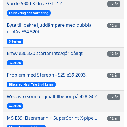
Värde 530d X-drive GT -12
12 år
Försäkring och Värdering
Byta till bakre ljuddämpare med dubbla
12 år
utblås E34 520i
5-Serien
Bmw e36 320 startar inte/går dåligt
12 år
3-Serien
Problem med Stereon - 525 e39 2003.
12 år
Bilstereo Navi Tele Ljud Larm
Webasto som originaltillbehör på 428 GC?
12 år
4-Serien
M5 E39: Eisenmann + SuperSprint X-pipe...
12 år