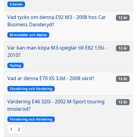
5-Serien
Vad tycks om denna E92 M3 - 2008 hos Car
12 år
Business Danderyd?
M-modeller och Alpina
Var kan man köpa M3-speglar till E82 135i -
12 år
2010?
Styling
Vad är denna E70 X5 3.0d - 2008 värd?
12 år
Försäkring och Värdering
Värdering E46 320i - 2002 M-Sport touring
12 år
imolaröd?
Försäkring och Värdering
1
2