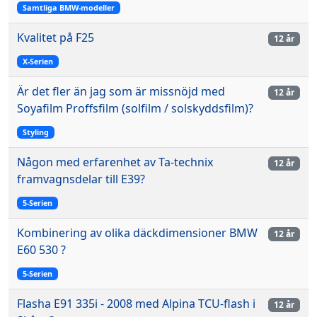
Samtliga BMW-modeller
Kvalitet på F25
12 år
X-Serien
Är det fler än jag som är missnöjd med
12 år
Soyafilm Proffsfilm (solfilm / solskyddsfilm)?
Styling
Någon med erfarenhet av Ta-technix
12 år
framvagnsdelar till E39?
5-Serien
Kombinering av olika däckdimensioner BMW
12 år
E60 530 ?
5-Serien
Flasha E91 335i - 2008 med Alpina TCU-flash i
12 år