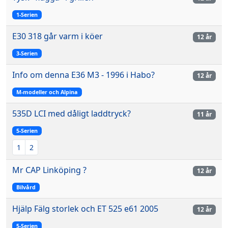
1-Serien
E30 318 går varm i köer
12 år
3-Serien
Info om denna E36 M3 - 1996 i Habo?
12 år
M-modeller och Alpina
535D LCI med dåligt laddtryck?
11 år
5-Serien
1
2
Mr CAP Linköping ?
12 år
Bilvård
Hjälp Fälg storlek och ET 525 e61 2005
12 år
5-Serien