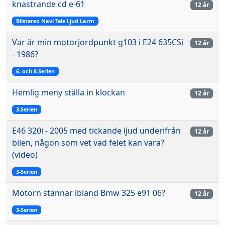
knastrande cd e-61
12 år
Bilstereo Navi Tele Ljud Larm
Var är min motorjordpunkt g103 i E24 635CSi
12 år
- 1986?
6- och 8-Serien
Hemlig meny ställa in klockan
12 år
3-Serien
E46 320i - 2005 med tickande ljud underifrån
12 år
bilen, någon som vet vad felet kan vara?
(video)
3-Serien
Motorn stannar ibland Bmw 325 e91 06?
12 år
3-Serien