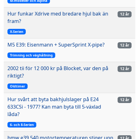
M-modeller och Alpina
Hur funkar Xdrive med bredare hjul bak än
12 år
fram?
X-Serien
M5 E39: Eisenmann + SuperSprint X-pipe?
12 år
Trimning och väghållning
2002 tii för 12 000 kr på Blocket, var den på
12 år
riktigt?
Oldtimer
Hur svårt att byta bakhjulslager på E24
12 år
633CSi - 1977? Kan man byta till 5-växlad
låda?
6- och 8-Serien
bmw e39 540 motortemperaturen stiger upp
12 år