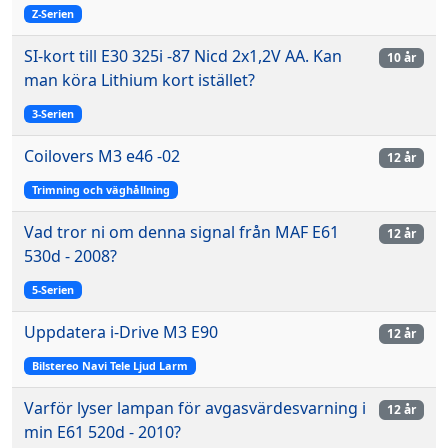
Z-Serien
SI-kort till E30 325i -87 Nicd 2x1,2V AA. Kan
10 år
man köra Lithium kort istället?
3-Serien
Coilovers M3 e46 -02
12 år
Trimning och väghållning
Vad tror ni om denna signal från MAF E61
12 år
530d - 2008?
5-Serien
Uppdatera i-Drive M3 E90
12 år
Bilstereo Navi Tele Ljud Larm
Varför lyser lampan för avgasvärdesvarning i
12 år
min E61 520d - 2010?