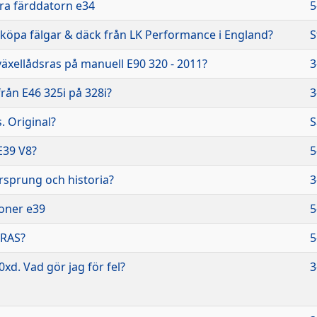
ra färddatorn e34
5
 köpa fälgar & däck från LK Performance i England?
S
äxellådsras på manuell E90 320 - 2011?
3
rån E46 325i på 328i?
3
s. Original?
S
E39 V8?
5
rsprung och historia?
3
ioner e39
5
RAS?
5
xd. Vad gör jag för fel?
3