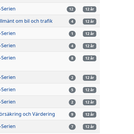
-Serien
12
12 år
llmänt om bil och trafik
4
12 år
-Serien
1
12 år
-Serien
4
12 år
-Serien
8
12 år
-Serien
2
12 år
-Serien
5
12 år
-Serien
2
12 år
örsäkring och Värdering
9
12 år
-Serien
7
12 år