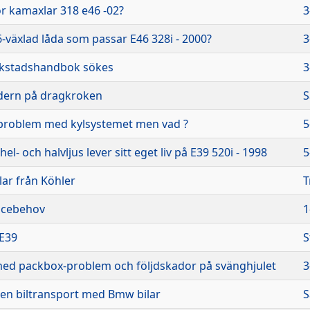
ör kamaxlar 318 e46 -02?
3
-växlad låda som passar E46 328i - 2000?
3
rkstadshandbok sökes
3
indern på dragkroken
S
problem med kylsystemet men vad ?
5
l- och halvljus lever sitt eget liv på E39 520i - 1998
5
ar från Köhler
T
icebehov
1
 E39
S
med packbox-problem och följdskador på svänghjulet
3
å en biltransport med Bmw bilar
S