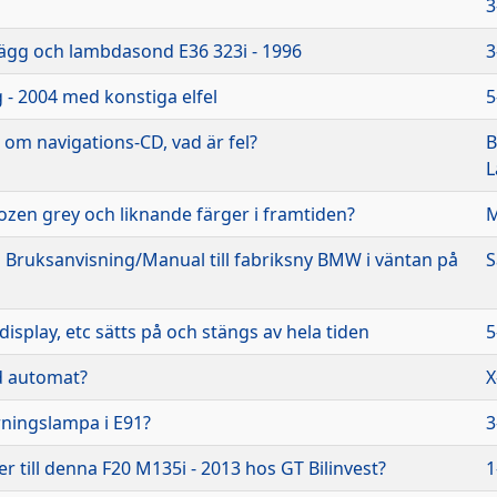
3
lägg och lambdasond E36 323i - 1996
3
 - 2004 med konstiga elfel
5
r om navigations-CD, vad är fel?
B
L
ozen grey och liknande färger i framtiden?
M
i Bruksanvisning/Manual till fabriksny BMW i väntan på
S
display, etc sätts på och stängs av hela tiden
5
d automat?
X
rningslampa i E91?
3
till denna F20 M135i - 2013 hos GT Bilinvest?
1