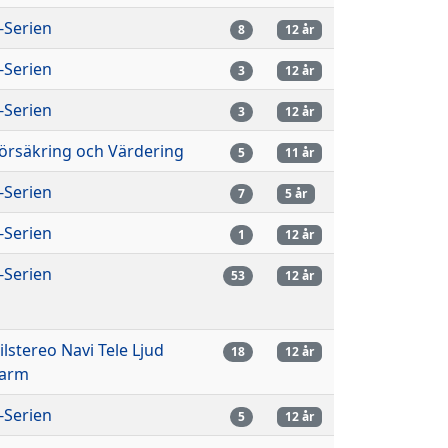
-Serien
8
12 år
-Serien
3
12 år
-Serien
3
12 år
örsäkring och Värdering
5
11 år
-Serien
7
5 år
-Serien
1
12 år
-Serien
53
12 år
ilstereo Navi Tele Ljud
18
12 år
arm
-Serien
5
12 år