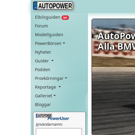
AUTOPOWER
Elbilsguiden
NY
Forum
AutoPo
Modellguiden
Alla BM
PowerBörsen
Nyheter
Guider
Podden
Provkörningar
Reportage
Galleriet
Bloggar
A
nvändarnamn: