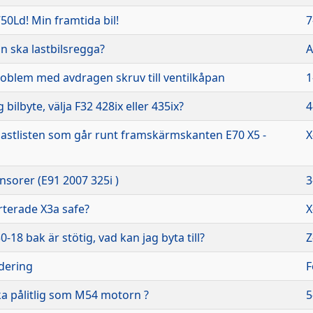
750Ld! Min framtida bil!
7
n ska lastbilsregga?
A
roblem med avdragen skruv till ventilkåpan
1
bilbyte, välja F32 428ix eller 435ix?
4
lastlisten som går runt framskärmskanten E70 X5 -
X
sorer (E91 2007 325i )
3
terade X3a safe?
X
18 bak är stötig, vad kan jag byta till?
Z
dering
F
ka pålitlig som M54 motorn ?
5