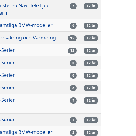
ilstereo Navi Tele Ljud
7
12 år
arm
amtliga BMW-modeller
0
12 år
örsäkring och Värdering
15
12 år
-Serien
13
12 år
-Serien
0
12 år
-Serien
0
12 år
-Serien
8
12 år
-Serien
9
12 år
-Serien
3
12 år
amtliga BMW-modeller
3
12 år