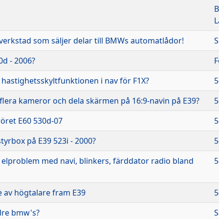
B
L
 verkstad som säljer delar till BMWs automatlådor!
S
0d - 2006?
F
hastighetsskyltfunktionen i nav för F1X?
5
flera kameror och dela skärmen på 16:9-navin på E39?
5
röret E60 530d-07
5
tyrbox på E39 523i - 2000?
5
 elproblem med navi, blinkers, färddator radio bland
5
e av högtalare fram E39
5
ldre bmw's?
S