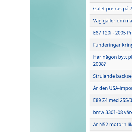
Galet prisras på 
Vag gäller om ma
E87 120i - 2005 P
Funderingar kring 
Har någon bytt p
2008?
Strulande backsen
Är den USA-impor
E89 Z4 med 255/30-
bmw 330I -08 vär
Är N52 motorn li