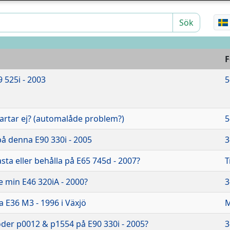
Sök
9 525i - 2003
5
tartar ej? (automalåde problem?)
5
å denna E90 330i - 2005
3
kasta eller behålla på E65 745d - 2007?
T
te min E46 320iA - 2000?
3
 E36 M3 - 1996 i Växjö
M
oder p0012 & p1554 på E90 330i - 2005?
3