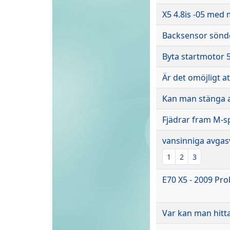
X5 4.8is -05 med 
Backsensor sönde
Byta startmotor 
Är det omöjligt a
Kan man stänga a
Fjädrar fram M-s
vansinniga avgas
1
2
3
E70 X5 - 2009 Pro
Var kan man hitta