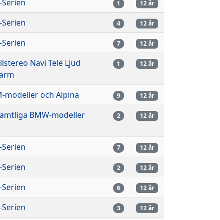
-Serien
1
12 år
-Serien
4
12 år
-Serien
7
12 år
ilstereo Navi Tele Ljud
1
12 år
arm
-modeller och Alpina
9
12 år
amtliga BMW-modeller
2
12 år
-Serien
7
12 år
-Serien
2
12 år
-Serien
6
12 år
-Serien
3
12 år