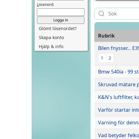
L
ösenord:
Glömt lösenordet?
Rubrik
Skapa konto
Hjälp & info
Bilen fnysser... E3
1
2
Bmw 540ia - 99 s
Skruvad mätare p
K&N's luftfilter, 
Varför startar in
Varning för denna
Vad betyder felk