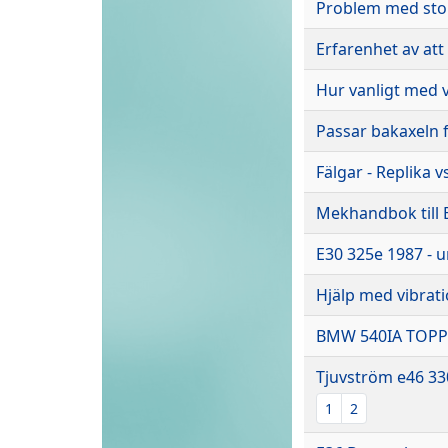
Problem med sto
Erfarenhet av att
Hur vanligt med v
Passar bakaxeln f
Fälgar - Replika v
Mekhandbok till 
E30 325e 1987 - u
Hjälp med vibrat
BMW 540IA TOPP
Tjuvström e46 330
1
2