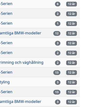
-Serien
6
12 år
-Serien
2
12 år
-Serien
1
12 år
amtliga BMW-modeller
12
12 år
-Serien
3
12 år
-Serien
2
12 år
rimning och väghållning
2
12 år
-Serien
13
12 år
tyling
3
12 år
-Serien
13
12 år
amtliga BMW-modeller
3
12 år