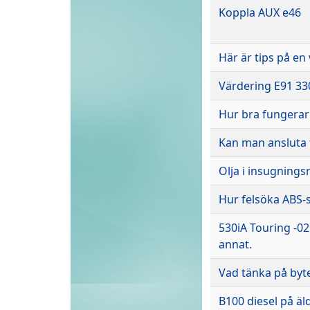
Koppla AUX e46
Här är tips på en
Värdering E91 33
Hur bra fungerar 
Kan man ansluta 
Olja i insugnings
Hur felsöka ABS-s
530iA Touring -02
annat.
Vad tänka på byt
B100 diesel på ä