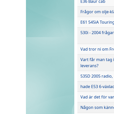
E36 Baur cab
Frågor om olje-k
E61 545iA Touring
530i - 2004 fråga
Vad tror ni om Fr
Vart får man tag 
leverans?
535D 2005 radio, 
hade E53 6-växla
Vad är det för va
Någon som känner 