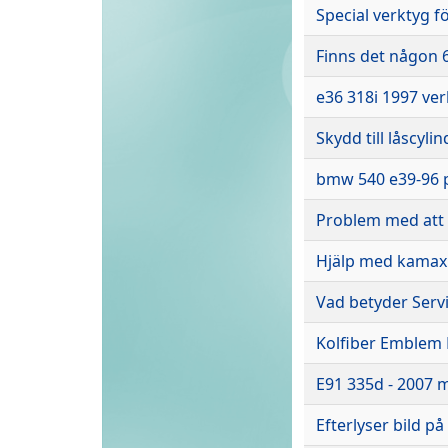
Special verktyg f
Finns det någon 6
e36 318i 1997 ve
Skydd till låscyl
bmw 540 e39-96 
Problem med att he
Hjälp med kamaxl
Vad betyder Serv
Kolfiber Emblem
E91 335d - 2007 
Efterlyser bild p