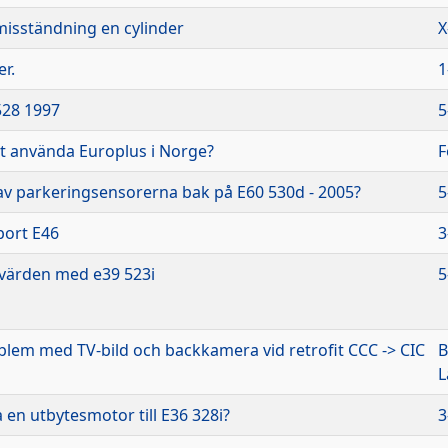
misständning en cylinder
X
r.
1
528 1997
5
tt använda Europlus i Norge?
F
v parkeringsensorerna bak på E60 530d - 2005?
5
port E46
3
värden med e39 523i
5
blem med TV-bild och backkamera vid retrofit CCC -> CIC
B
L
 en utbytesmotor till E36 328i?
3