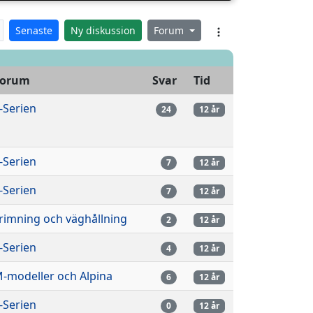
Senaste
Ny diskussion
Forum
Forum
Svar
Tid
-Serien
24
12 år
-Serien
7
12 år
-Serien
7
12 år
rimning och väghållning
2
12 år
-Serien
4
12 år
-modeller och Alpina
6
12 år
-Serien
0
12 år