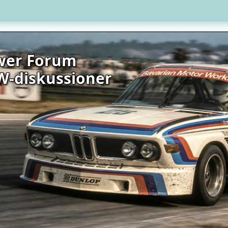
wer Forum
W-diskussioner