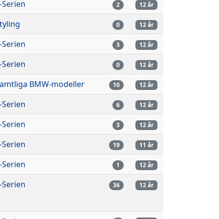
-Serien
2
12 år
tyling
0
12 år
-Serien
3
12 år
-Serien
0
12 år
amtliga BMW-modeller
10
12 år
-Serien
6
12 år
-Serien
3
12 år
-Serien
19
11 år
-Serien
1
12 år
-Serien
36
12 år