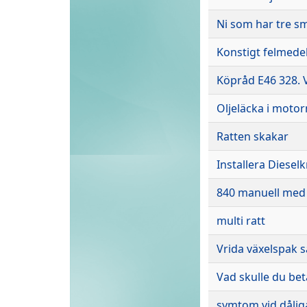
Ni som har tre sm
Konstigt felmedel
Köpråd E46 328. Vi
Oljeläcka i motor
Ratten skakar
Installera Dieselk
840 manuell med 
multi ratt
Vrida växelspak s
Vad skulle du bet
symtom vid dåliga