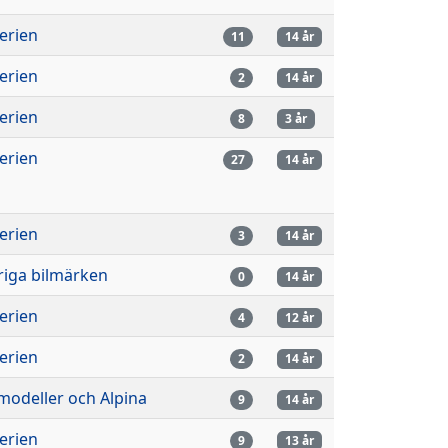
erien
11
14 år
erien
2
14 år
erien
8
3 år
erien
27
14 år
erien
3
14 år
riga bilmärken
0
14 år
erien
4
12 år
erien
2
14 år
modeller och Alpina
9
14 år
erien
9
13 år