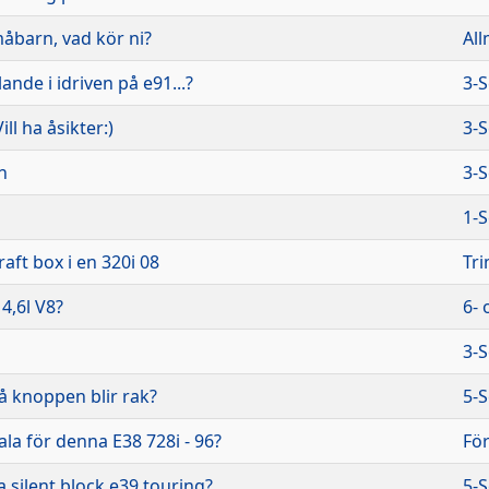
åbarn, vad kör ni?
All
ande i idriven på e91...?
3-S
ll ha åsikter:)
3-S
n
3-S
1-S
raft box i en 320i 08
Tri
4,6l V8?
6- 
3-S
å knoppen blir rak?
5-S
ala för denna E38 728i - 96?
Fö
 silent block e39 touring?
5-S