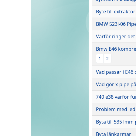
Byte till extrakto
BMW 523i-06 Pipe
Varför ringer de
Bmw E46 kompres
1
2
Vad passar i E46
Vad gör x-pipe p
740 e38 varför fu
Problem med ledl
Byta till 535 lmm
Byta länkarmar