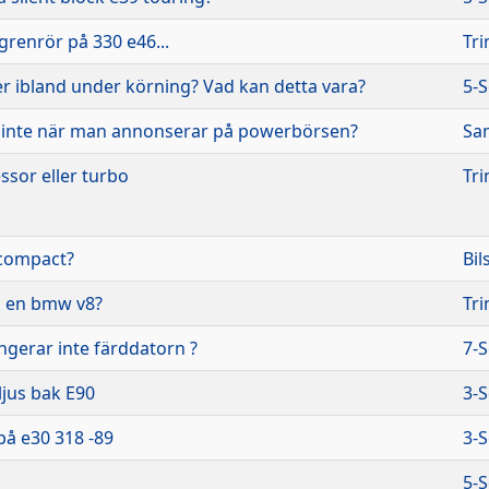
rgrenrör på 330 e46...
Tri
r ibland under körning? Vad kan detta vara?
5-S
t inte när man annonserar på powerbörsen?
Sa
sor eller turbo
Tri
 compact?
Bil
å en bmw v8?
Tri
ngerar inte färddatorn ?
7-S
jus bak E90
3-S
 på e30 318 -89
3-S
5-S