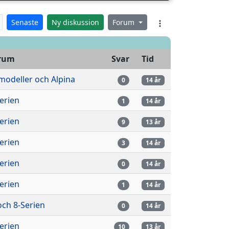
Senaste
Ny diskussion
Forum
rum
Svar
Tid
modeller och Alpina
0
14 år
erien
1
14 år
erien
9
13 år
erien
3
14 år
erien
0
14 år
erien
1
14 år
och 8-Serien
0
14 år
erien
10
13 år