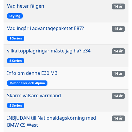
Vad heter fälgen
14 år
Styling
Vad ingår i advantagepaketet E87?
14 år
1-Serien
vilka topplagringar måste jag ha? e34
14 år
5-Serien
Info om denna E30 M3
14 år
M-modeller och Alpina
Skärm valsare värmland
14 år
5-Serien
INBJUDAN till Nationaldagskörning med
14 år
BMW CS West