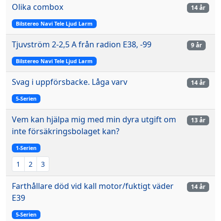
Olika combox
14 år
Bilstereo Navi Tele Ljud Larm
Tjuvström 2-2,5 A från radion E38, -99
9 år
Bilstereo Navi Tele Ljud Larm
Svag i uppförsbacke. Låga varv
14 år
5-Serien
Vem kan hjälpa mig med min dyra utgift om
13 år
inte försäkringsbolaget kan?
1-Serien
1
2
3
Farthållare död vid kall motor/fuktigt väder
14 år
E39
5-Serien