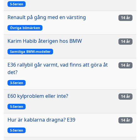
5-Serien
Renault på gång med en värsting
14 år
Övriga bilmärken
Karim Habib återigen hos BMW
14 år
Samtliga BMW-modeller
E36 rallybil går varmt, vad finns att göra åt
14 år
det?
3-Serien
E60 kylproblem eller inte?
14 år
5-Serien
Hur är kablarna dragna? E39
14 år
5-Serien