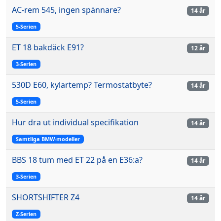
AC-rem 545, ingen spännare?
14 år
5-Serien
ET 18 bakdäck E91?
12 år
3-Serien
530D E60, kylartemp? Termostatbyte?
14 år
5-Serien
Hur dra ut individual specifikation
14 år
Samtliga BMW-modeller
BBS 18 tum med ET 22 på en E36:a?
14 år
3-Serien
SHORTSHIFTER Z4
14 år
Z-Serien