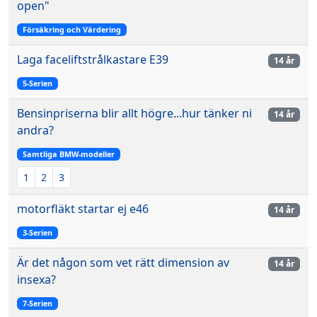
open"
Försäkring och Värdering
Laga faceliftstrålkastare E39
14 år
5-Serien
Bensinpriserna blir allt högre...hur tänker ni
14 år
andra?
Samtliga BMW-modeller
1
2
3
motorfläkt startar ej e46
14 år
3-Serien
Är det någon som vet rätt dimension av
14 år
insexa?
7-Serien