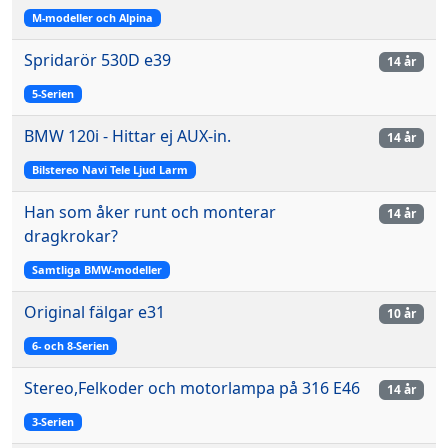
M-modeller och Alpina
Spridarör 530D e39
14 år
5-Serien
BMW 120i - Hittar ej AUX-in.
14 år
Bilstereo Navi Tele Ljud Larm
Han som åker runt och monterar
14 år
dragkrokar?
Samtliga BMW-modeller
Original fälgar e31
10 år
6- och 8-Serien
Stereo,Felkoder och motorlampa på 316 E46
14 år
3-Serien