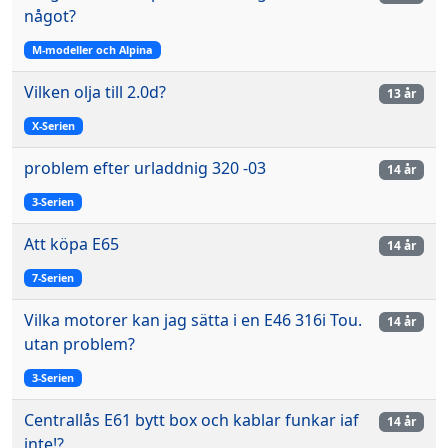
något?
M-modeller och Alpina
Vilken olja till 2.0d?
13 år
X-Serien
problem efter urladdnig 320 -03
14 år
3-Serien
Att köpa E65
14 år
7-Serien
Vilka motorer kan jag sätta i en E46 316i Tou.
14 år
utan problem?
3-Serien
Centrallås E61 bytt box och kablar funkar iaf
14 år
inte!?