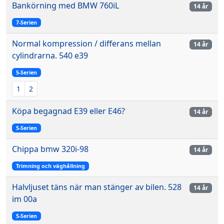
Bankörning med BMW 760iL
14 år
7-Serien
Normal kompression / differans mellan
14 år
cylindrarna. 540 e39
5-Serien
1
2
Köpa begagnad E39 eller E46?
14 år
5-Serien
Chippa bmw 320i-98
14 år
Trimning och väghållning
Halvljuset täns när man stänger av bilen. 528
14 år
im 00a
5-Serien