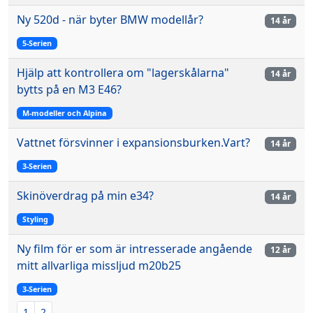
Ny 520d - när byter BMW modellår?
14 år
5-Serien
Hjälp att kontrollera om "lagerskålarna"
14 år
bytts på en M3 E46?
M-modeller och Alpina
Vattnet försvinner i expansionsburken.Vart?
14 år
3-Serien
Skinöverdrag på min e34?
14 år
Styling
Ny film för er som är intresserade angående
12 år
mitt allvarliga missljud m20b25
3-Serien
1
2