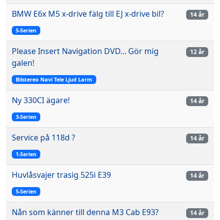
BMW E6x M5 x-drive fälg till EJ x-drive bil?
14 år
5-Serien
Please Insert Navigation DVD... Gör mig
12 år
galen!
Bilstereo Navi Tele Ljud Larm
Ny 330CI ägare!
14 år
3-Serien
Service på 118d ?
14 år
1-Serien
Huvlåsvajer trasig 525i E39
14 år
5-Serien
Nån som känner till denna M3 Cab E93?
14 år