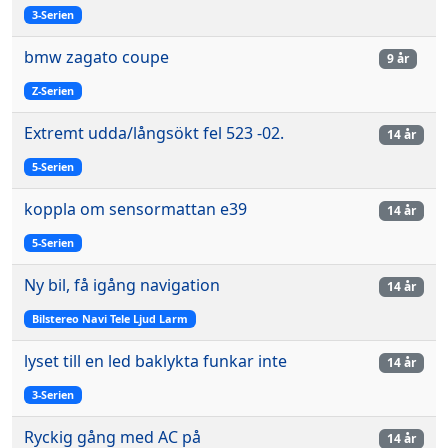
3-Serien
bmw zagato coupe
9 år
Z-Serien
Extremt udda/långsökt fel 523 -02.
14 år
5-Serien
koppla om sensormattan e39
14 år
5-Serien
Ny bil, få igång navigation
14 år
Bilstereo Navi Tele Ljud Larm
lyset till en led baklykta funkar inte
14 år
3-Serien
Ryckig gång med AC på
14 år