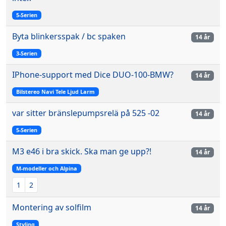
5-Serien
Byta blinkersspak / bc spaken
14 år
3-Serien
IPhone-support med Dice DUO-100-BMW?
14 år
Bilstereo Navi Tele Ljud Larm
var sitter bränslepumpsrelä på 525 -02
14 år
5-Serien
M3 e46 i bra skick. Ska man ge upp?!
14 år
M-modeller och Alpina
1
2
Montering av solfilm
14 år
Styling