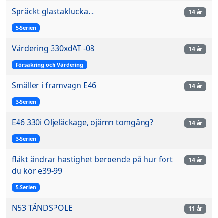
Spräckt glastaklucka...
14 år
5-Serien
Värdering 330xdAT -08
14 år
Försäkring och Värdering
Smäller i framvagn E46
14 år
3-Serien
E46 330i Oljeläckage, ojämn tomgång?
14 år
3-Serien
fläkt ändrar hastighet beroende på hur fort
14 år
du kör e39-99
5-Serien
N53 TÄNDSPOLE
11 år