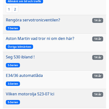
Allmänt om bil och trafik
1
2
Rengöra servotronicventilen?
14 år
7-Serien
Aston Martin vad tror ni om den här?
14 år
Övriga bilmärken
Seg 530 ibland !
14 år
5-Serien
E34/36 automatlåda
14 år
3-Serien
Vilken motorolja 523-07 lci
14 år
5-Serien