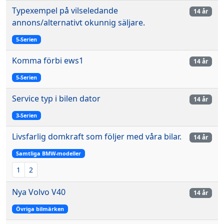
Typexempel på vilseledande
14 år
annons/alternativt okunnig säljare.
5-Serien
Komma förbi ews1
14 år
5-Serien
Service typ i bilen dator
14 år
3-Serien
Livsfarlig domkraft som följer med våra bilar.
14 år
Samtliga BMW-modeller
1
2
Nya Volvo V40
14 år
Övriga bilmärken