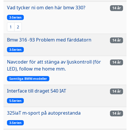
Vad tycker ni om den här bmw 330?
14 år
3-Serien
1
2
Bmw 316 -93 Problem med färddatorn
14 år
3-Serien
Navcoder för att stänga av ljuskontroll (för
14 år
LED), follow me home mm.
Samtliga BMW-modeller
Interface till draget 540 IAT
14 år
5-Serien
325iaT m-sport på autoprestanda
14 år
3-Serien