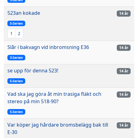
523an kokade
14 år
5-Serien
1
2
Slår i bakvagn vid inbromsning E36
14 år
3-Serien
se upp för denna 523!
14 år
5-Serien
Vad ska jag göra åt min trasiga fläkt och
14 år
stereo på min 518-90?
5-Serien
Var köper jag hårdare bromsbelägg bak till
14 år
E-30