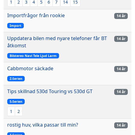
1
2
3
4
5
6
7
14
15
Importfrågor från rookie
14 år
Import
Uppdatera bilen med nyare telefoner får BT
14 år
åtkomst
Bilstereo Navi Tele Ljud Larm
Cabbmotor säckade
14 år
Z-Serien
Tips skillnad 530d Touring vs 530d GT
14 år
5-Serien
1
2
rostig huv, vilka passar till min?
14 år
3-Serien