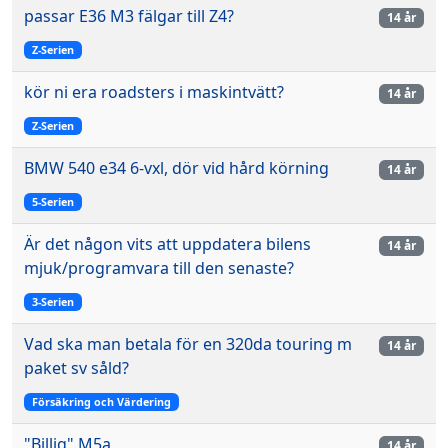
passar E36 M3 fälgar till Z4?
14 år
Z-Serien
kör ni era roadsters i maskintvätt?
14 år
Z-Serien
BMW 540 e34 6-vxl, dör vid hård körning
14 år
5-Serien
Är det någon vits att uppdatera bilens
14 år
mjuk/programvara till den senaste?
3-Serien
Vad ska man betala för en 320da touring m
14 år
paket sv såld?
Försäkring och Värdering
"Billig" M5a
14 år