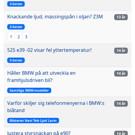
3-Serien
Knackande ljud, mässingspån i oljan? Z3M
13 år
Z-Serien
1
2
3
525 e39 -02 visar fel yttertemperatur!
14 år
5-Serien
Håller BMW på att utveckla en
14 år
framhjulsdriven bil?
Samtliga BMW-modeller
Varför skiljer sig telefonmenyerna i BMW:s
14 år
blåtand
Bilstereo Navi Tele Ljud Larm
Justera styrsnäckan på e90?
14 år