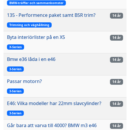
BMW-träffar och sammankomster
135 - Performence paket samt BSR trim?
14 år
Trimning och väghållning
Byta interiörlister på en X5
14 år
X-Serien
Bmw e36 låda i en e46
14 år
3-Serien
Passar motorn?
14 år
3-Serien
E46: Vilka modeller har 22mm slavcylinder?
14 år
3-Serien
Går bara att varva till 4000? BMW m3 e46
14 år