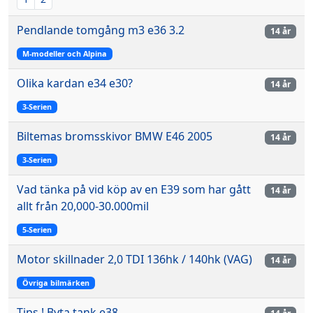
Pendlande tomgång m3 e36 3.2
14 år
M-modeller och Alpina
Olika kardan e34 e30?
14 år
3-Serien
Biltemas bromsskivor BMW E46 2005
14 år
3-Serien
Vad tänka på vid köp av en E39 som har gått
14 år
allt från 20,000-30.000mil
5-Serien
Motor skillnader 2,0 TDI 136hk / 140hk (VAG)
14 år
Övriga bilmärken
Tips ! Byta tank e38