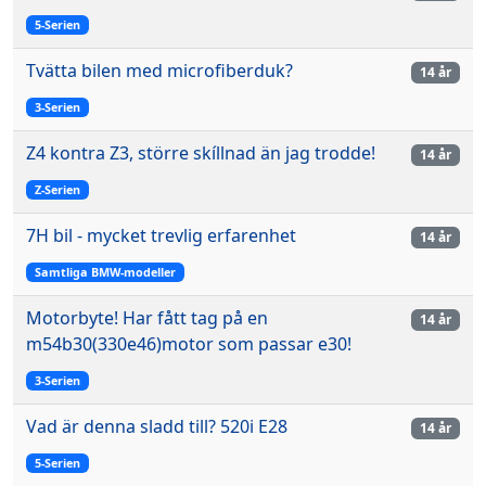
5-Serien
Tvätta bilen med microfiberduk?
14 år
3-Serien
Z4 kontra Z3, större skíllnad än jag trodde!
14 år
Z-Serien
7H bil - mycket trevlig erfarenhet
14 år
Samtliga BMW-modeller
Motorbyte! Har fått tag på en
14 år
m54b30(330e46)motor som passar e30!
3-Serien
Vad är denna sladd till? 520i E28
14 år
5-Serien