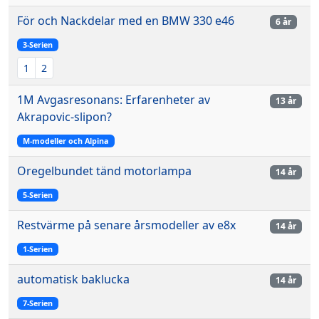
För och Nackdelar med en BMW 330 e46
6 år
3-Serien
1
2
1M Avgasresonans: Erfarenheter av
13 år
Akrapovic-slipon?
M-modeller och Alpina
Oregelbundet tänd motorlampa
14 år
5-Serien
Restvärme på senare årsmodeller av e8x
14 år
1-Serien
automatisk baklucka
14 år
7-Serien