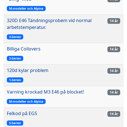
M-modeller och Alpina
320D E46 Tändningsprobem vid normal
14 år
arbetstemperatur.
3-Serien
Billiga Coilovers
14 år
3-Serien
120d kylar problem
14 år
1-Serien
Varning krockad M3 E46 på blocket!
14 år
M-modeller och Alpina
Felkod på EGS
14 år
5-Serien