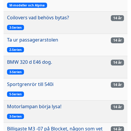
M-modeller och Alpina
Coilovers vad behövs bytas?
14 år
3-Serien
Ta ur passagerarstolen
14 år
Z-Serien
BMW 320 d E46 dog.
14 år
3-Serien
Sportgrenrör till 540i
14 år
5-Serien
Motorlampan börja lysa!
14 år
3-Serien
Billigaste M3 -07 på Blocket, någon som vet
14 år