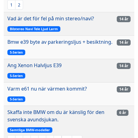
1
2
Vad är det för fel på min stereo/navi?
14 år
Bilstereo Navi Tele Ljud Larm
Bmw e39 byte av parkeringsljus + besiktning.
14 år
5-Serien
Ang Xenon Halvljus E39
14 år
5-Serien
Varm e61 nu när värmen kommit?
14 år
5-Serien
Skaffa inte BMW om du är känslig för den
6 år
svenska avundsjukan.
Samtliga BMW-modeller