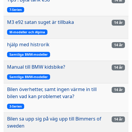
14 år
7-Serien
M3 e92 satan suget är tillbaka
14 år
M-modeller och Alpina
hjälp med histrorik
14 år
Samtliga BMW-modeller
Manual till BMW kidsbike?
14 år
Samtliga BMW-modeller
Bilen överhetter, samt ingen värme in till
14 år
bilen vad kan problemet vara?
3-Serien
Bilen sa upp sig på väg upp till Bimmers of
14 år
sweden