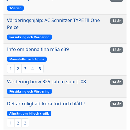
3-Serien
Värderingshjälp: AC Schnitzer TYPE III One
14 år
Peice
Försäkring och Värdering
Info om denna fina m5a e39
12 år
M-modeller och Alpina
1
2
3
4
5
Värdering bmw 325 cab m-sport -08
14 år
Försäkring och Värdering
Det är roligt att köra fort och blått !
14 år
Allmänt om bil och trafik
1
2
3