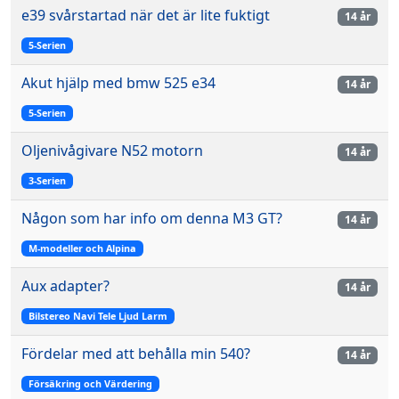
e39 svårstartad när det är lite fuktigt
14 år
5-Serien
Akut hjälp med bmw 525 e34
14 år
5-Serien
Oljenivågivare N52 motorn
14 år
3-Serien
Någon som har info om denna M3 GT?
14 år
M-modeller och Alpina
Aux adapter?
14 år
Bilstereo Navi Tele Ljud Larm
Fördelar med att behålla min 540?
14 år
Försäkring och Värdering