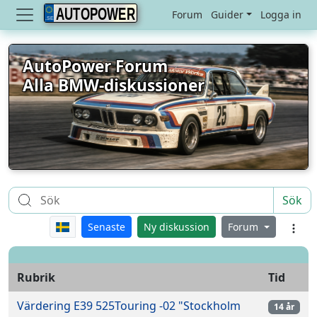
AUTOPOWER
Forum
Guider
Logga in
AutoPower Forum
Alla BMW-diskussioner
Sök
Senaste
Ny diskussion
Forum
Rubrik
Tid
Värdering E39 525Touring -02 "Stockholm
14 år