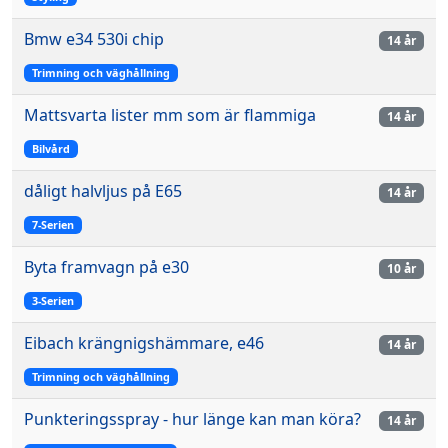
Bmw e34 530i chip
14 år
Trimning och väghållning
Mattsvarta lister mm som är flammiga
14 år
Bilvård
dåligt halvljus på E65
14 år
7-Serien
Byta framvagn på e30
10 år
3-Serien
Eibach krängnigshämmare, e46
14 år
Trimning och väghållning
Punkteringsspray - hur länge kan man köra?
14 år