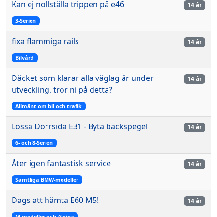
Kan ej nollställa trippen på e46
14 år
3-Serien
fixa flammiga rails
14 år
Bilvård
Däcket som klarar alla väglag är under
14 år
utveckling, tror ni på detta?
Allmänt om bil och trafik
Lossa Dörrsida E31 - Byta backspegel
14 år
6- och 8-Serien
Åter igen fantastisk service
14 år
Samtliga BMW-modeller
Dags att hämta E60 M5!
14 år
M-modeller och Alpina