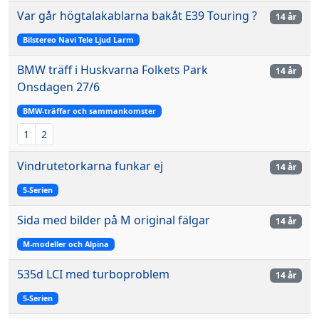
Var går högtalakablarna bakåt E39 Touring ?
14 år
Bilstereo Navi Tele Ljud Larm
BMW träff i Huskvarna Folkets Park
14 år
Onsdagen 27/6
BMW-träffar och sammankomster
1
2
Vindrutetorkarna funkar ej
14 år
5-Serien
Sida med bilder på M original fälgar
14 år
M-modeller och Alpina
535d LCI med turboproblem
14 år
5-Serien