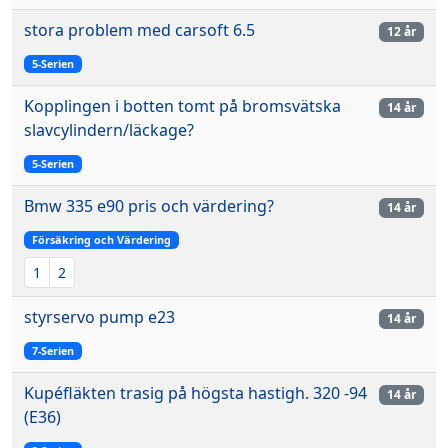
stora problem med carsoft 6.5
12 år
5-Serien
Kopplingen i botten tomt på bromsvätska
14 år
slavcylindern/läckage?
5-Serien
Bmw 335 e90 pris och värdering?
14 år
Försäkring och Värdering
1
2
styrservo pump e23
14 år
7-Serien
Kupéfläkten trasig på högsta hastigh. 320 -94
14 år
(E36)