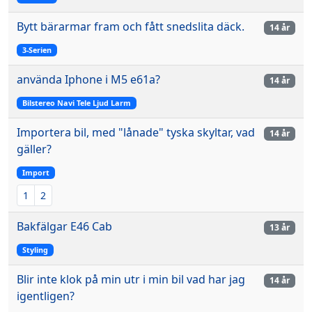
Bytt bärarmar fram och fått snedslita däck.
14 år
3-Serien
använda Iphone i M5 e61a?
14 år
Bilstereo Navi Tele Ljud Larm
Importera bil, med "lånade" tyska skyltar, vad
14 år
gäller?
Import
1
2
Bakfälgar E46 Cab
13 år
Styling
Blir inte klok på min utr i min bil vad har jag
14 år
igentligen?