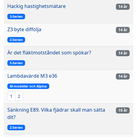
Hackig hastighetsmätare
14 år
3-Serien
Z3 byte diffolja
14 år
Z-Serien
Är det fläktmotståndet som spökar?
14 år
5-Serien
Lambdavärde M3 e36
14 år
M-modeller och Alpina
1
2
Sänkning E89. Vilka fjädrar skall man sätta
10 år
dit?
Z-Serien