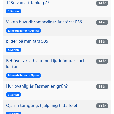
123d vad att tänka på?
14 år
1-Serien
Vilken huvudbromscyliner är störst E36
14 år
M-modeller och Alpina
bilder på min fars 535
14 år
5-Serien
Behöver akut hjälp med ljuddämpare och
14 år
kattar.
M-modeller och Alpina
Hur ovanlig är Tasmanien grün?
14 år
3-Serien
Ojämn tomgång, hjälp mig hitta felet
14 år
3-Serien