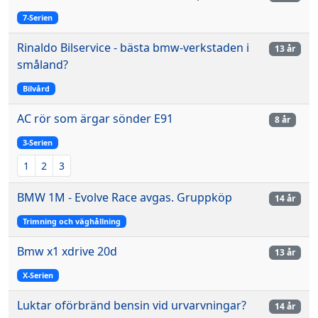
7-Serien
Rinaldo Bilservice - bästa bmw-verkstaden i
13 år
småland?
Bilvård
AC rör som ärgar sönder E91
8 år
3-Serien
1
2
3
BMW 1M - Evolve Race avgas. Gruppköp
14 år
Trimning och väghållning
Bmw x1 xdrive 20d
13 år
X-Serien
Luktar oförbränd bensin vid urvarvningar?
14 år