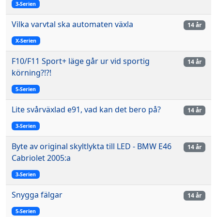
3-Serien
Vilka varvtal ska automaten växla
14 år
X-Serien
F10/F11 Sport+ läge går ur vid sportig
14 år
körning?!?!
5-Serien
Lite svårväxlad e91, vad kan det bero på?
14 år
3-Serien
Byte av original skyltlykta till LED - BMW E46
14 år
Cabriolet 2005:a
3-Serien
Snygga fälgar
14 år
5-Serien