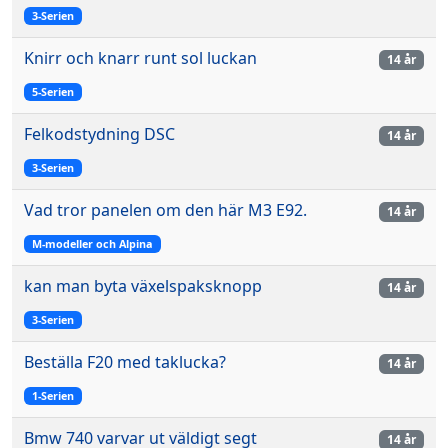
3-Serien
Knirr och knarr runt sol luckan
14 år
5-Serien
Felkodstydning DSC
14 år
3-Serien
Vad tror panelen om den här M3 E92.
14 år
M-modeller och Alpina
kan man byta växelspaksknopp
14 år
3-Serien
Beställa F20 med taklucka?
14 år
1-Serien
Bmw 740 varvar ut väldigt segt
14 år