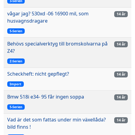
3-Serien
vågar jag? 530xd -06 16900 mil, som
14 år
husvagnsdragare
5-Serien
Behövs specialverktyg till bromskolvarna på
14 år
Z4?
Z-Serien
Scheckheft: nicht gepflegt?
14 år
Import
Bmw 518i e34- 95 får ingen soppa
14 år
5-Serien
Vad är det som fattas under min växellåda?
14 år
bild finns !