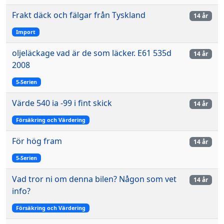
Frakt däck och fälgar från Tyskland
14 år
Import
oljeläckage vad är de som läcker. E61 535d
14 år
2008
5-Serien
Värde 540 ia -99 i fint skick
14 år
Försäkring och Värdering
För hög fram
14 år
5-Serien
Vad tror ni om denna bilen? Någon som vet
14 år
info?
Försäkring och Värdering