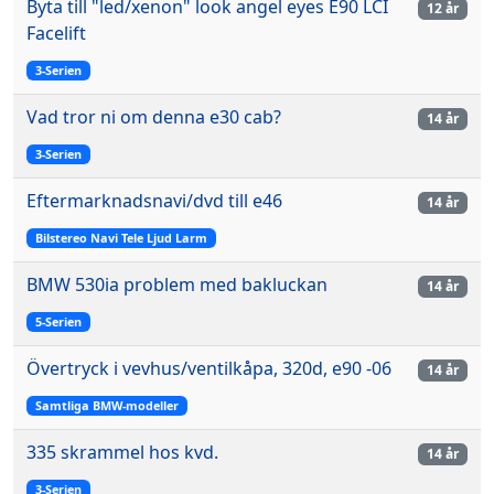
Byta till "led/xenon" look angel eyes E90 LCI
12 år
Facelift
3-Serien
Vad tror ni om denna e30 cab?
14 år
3-Serien
Eftermarknadsnavi/dvd till e46
14 år
Bilstereo Navi Tele Ljud Larm
BMW 530ia problem med bakluckan
14 år
5-Serien
Övertryck i vevhus/ventilkåpa, 320d, e90 -06
14 år
Samtliga BMW-modeller
335 skrammel hos kvd.
14 år
3-Serien