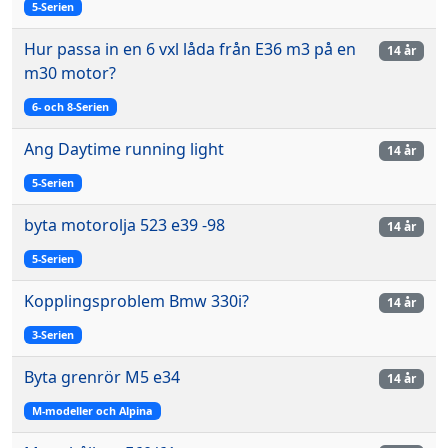
5-Serien
Hur passa in en 6 vxl låda från E36 m3 på en
14 år
m30 motor?
6- och 8-Serien
Ang Daytime running light
14 år
5-Serien
byta motorolja 523 e39 -98
14 år
5-Serien
Kopplingsproblem Bmw 330i?
14 år
3-Serien
Byta grenrör M5 e34
14 år
M-modeller och Alpina