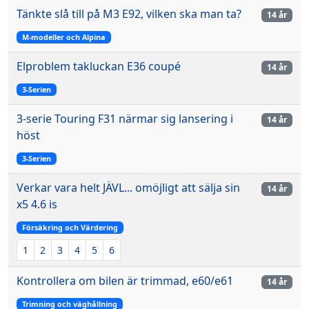
Tänkte slå till på M3 E92, vilken ska man ta?
14 år
M-modeller och Alpina
Elproblem takluckan E36 coupé
14 år
3-Serien
3-serie Touring F31 närmar sig lansering i
14 år
höst
3-Serien
Verkar vara helt JÄVL... omöjligt att sälja sin
14 år
x5 4.6 is
Försäkring och Värdering
1
2
3
4
5
6
Kontrollera om bilen är trimmad, e60/e61
14 år
Trimning och väghållning