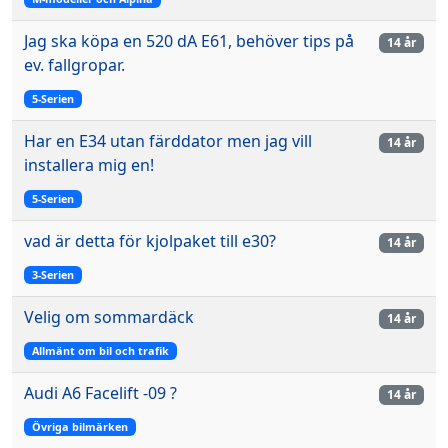
Jag ska köpa en 520 dA E61, behöver tips på
14 år
ev. fallgropar.
5-Serien
Har en E34 utan färddator men jag vill
14 år
installera mig en!
5-Serien
vad är detta för kjolpaket till e30?
14 år
3-Serien
Velig om sommardäck
14 år
Allmänt om bil och trafik
Audi A6 Facelift -09 ?
14 år
Övriga bilmärken