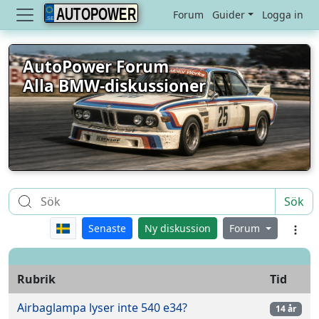
AUTOPOWER
Forum
Guider
Logga in
AutoPower Forum
Alla BMW-diskussioner
Sök
Senaste
Ny diskussion
Forum
Rubrik
Tid
Airbaglampa lyser inte 540 e34?
14 år