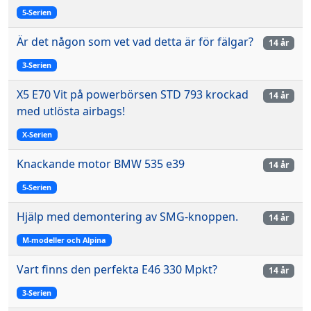
5-Serien
Är det någon som vet vad detta är för fälgar?
14 år
3-Serien
X5 E70 Vit på powerbörsen STD 793 krockad
14 år
med utlösta airbags!
X-Serien
Knackande motor BMW 535 e39
14 år
5-Serien
Hjälp med demontering av SMG-knoppen.
14 år
M-modeller och Alpina
Vart finns den perfekta E46 330 Mpkt?
14 år
3-Serien