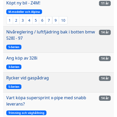
Köpt ny bil - Z4M!
11 år
M-modeller och Alpina
1
2
3
4
5
6
7
9
10
Nivåreglering / luftfjädring bak i botten bmw
14 år
528I - 97
5-Serien
Ang köp av 328i
14 år
3-Serien
Rycker vid gaspådrag
14 år
5-Serien
Vart köpa supersprint x-pipe med snabb
14 år
leverans?
Trimning och väghållning