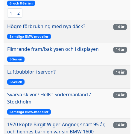
6- och 8-Serien
1
2
Högre förbrukning med nya däck?
14 år
Samtliga BMW-modeller
Flimrande fram/baklysen och i displayen
14 år
5-Serien
Luftbubblor i servon?
14 år
5-Serien
Svarva skivor? Hellst Södermanland /
14 år
Stockholm
Samtliga BMW-modeller
1970 köpte Birgit Wiger-Angner, snart 95 år,
14 år
och hennes barn en var sin BMW 1600