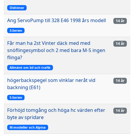
Oldtimer
Ang ServoPump till 328 E46 1998 års modell
14 år
3-Serien
Får man ha 2st Vinter däck med med
14 år
snöflingesymbol och 2 med bara M-S ingen
flinga?
Allmänt om bil och trafik
högerbackspegel som vinklar neråt vid
14 år
backning (E61)
5-Serien
Förhöjd tomgång och höga hc värden efter
14 år
byte av spridare
M-modeller och Alpina