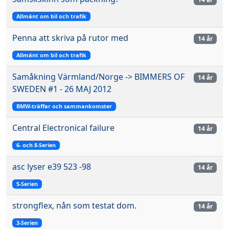
Allmänt om bil och trafik
Penna att skriva på rutor med
14 år
Allmänt om bil och trafik
Samåkning Värmland/Norge -> BIMMERS OF
14 år
SWEDEN #1 - 26 MAJ 2012
BMW-träffar och sammankomster
Central Electronical failure
14 år
6- och 8-Serien
asc lyser e39 523 -98
14 år
5-Serien
strongflex, nån som testat dom.
14 år
3-Serien