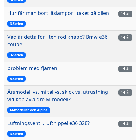
Hur får man bort läslampor i taket på bilen
14 år
3-Serien
Vad är detta för liten röd knapp? Bmw e36
14 år
coupe
3-Serien
problem med fjärren
14 år
5-Serien
Årsmodell vs. miltal vs. skick vs. utrustning
14 år
vid köp av äldre M-modell?
M-modeller och Alpina
Luftningsventil, luftnippel e36 328?
14 år
3-Serien