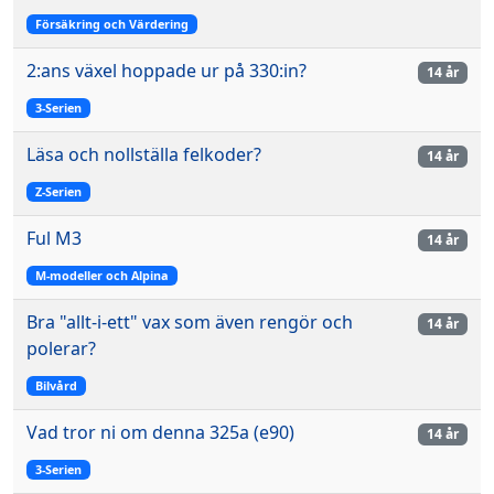
Försäkring och Värdering
2:ans växel hoppade ur på 330:in?
14 år
3-Serien
Läsa och nollställa felkoder?
14 år
Z-Serien
Ful M3
14 år
M-modeller och Alpina
Bra "allt-i-ett" vax som även rengör och
14 år
polerar?
Bilvård
Vad tror ni om denna 325a (e90)
14 år
3-Serien