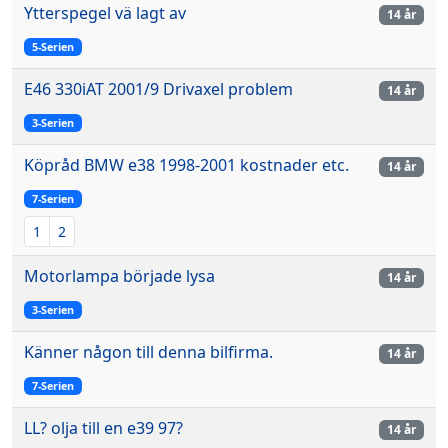
Ytterspegel vä lagt av
14 år
5-Serien
E46 330iAT 2001/9 Drivaxel problem
14 år
3-Serien
Köpråd BMW e38 1998-2001 kostnader etc.
14 år
7-Serien
1
2
Motorlampa började lysa
14 år
3-Serien
Känner någon till denna bilfirma.
14 år
7-Serien
LL? olja till en e39 97?
14 år