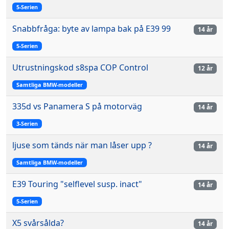
5-Serien
Snabbfråga: byte av lampa bak på E39 99
14 år
5-Serien
Utrustningskod s8spa COP Control
12 år
Samtliga BMW-modeller
335d vs Panamera S på motorväg
14 år
3-Serien
ljuse som tänds när man låser upp ?
14 år
Samtliga BMW-modeller
E39 Touring "selflevel susp. inact"
14 år
5-Serien
X5 svårsålda?
14 år