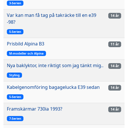
3-Serien
Var kan man få tag på takräcke till en e39
14 år
-98?
5-Serien
Prisbild Alpina B3
11 år
M-modeller och Alpina
Nya baklyktor, inte riktigt som jag tänkt mig..
14 år
Styling
Kabelgenomföring bagagelucka E39 sedan
14 år
5-Serien
Framskärmar 730ia 1993?
14 år
7-Serien