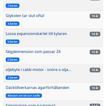
7-Serien
Glykolen tar slut ofta!
14 år
3-Serien
Lossa expansionskärlet till kylaren
14 år
5-Serien
fälgdeimension som passar Z4
12 år
Z-Serien
oljebyte i cabb-motor - snöre o olja...
14 år
Z-Serien
Däcktillverkarnas ägarförhållanden
14 år
Allmänt om bil och trafik
Sämskskinn som packning?
14 år