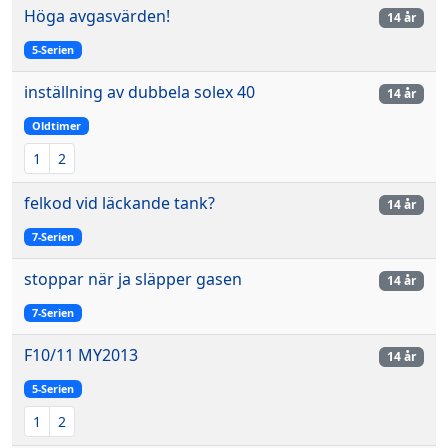
Höga avgasvärden!
14 år
5-Serien
inställning av dubbela solex 40
14 år
Oldtimer
1
2
felkod vid läckande tank?
14 år
7-Serien
stoppar när ja släpper gasen
14 år
7-Serien
F10/11 MY2013
14 år
5-Serien
1
2