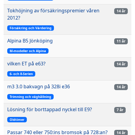
Tokhöjning av försäkringspremier våren
14 år
2012?
Försäkring och Värdering
Alpina B5 Jönköping
11 år
M-modeller och Alpina
vilken ET på e63?
14 år
6- och 8-Serien
m3 3.0 bakvagn på 328i e36
14 år
Trimning och väghållning
Lösning för borttappad nyckel till E9?
7 år
Oldtimer
Passar 740 eller 750:ins bromsok på 728:an?
14 år