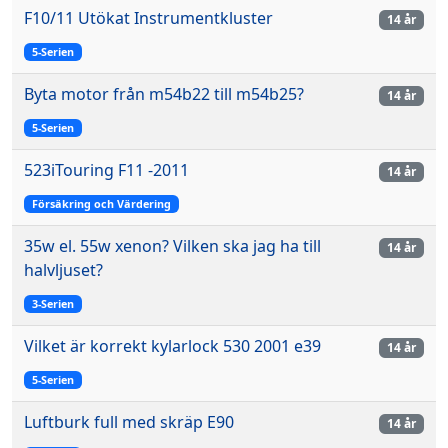
F10/11 Utökat Instrumentkluster
14 år
5-Serien
Byta motor från m54b22 till m54b25?
14 år
5-Serien
523iTouring F11 -2011
14 år
Försäkring och Värdering
35w el. 55w xenon? Vilken ska jag ha till
14 år
halvljuset?
3-Serien
Vilket är korrekt kylarlock 530 2001 e39
14 år
5-Serien
Luftburk full med skräp E90
14 år