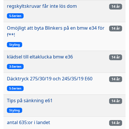
regskyltskruvar får inte lös dom
14 år
5-Serien
Omöjligt att byta Blinkers på en bmw e34 för
14 år
f**!
Styling
klädsel till eltaklucka bmw e36
14 år
3-Serien
Däcktryck 275/30/19 och 245/35/19 E60
14 år
5-Serien
Tips på sänkning e61
14 år
Styling
antal 635:or i landet
14 år