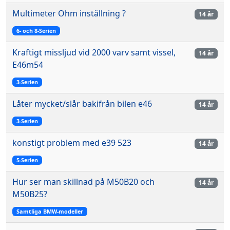
Multimeter Ohm inställning ?
14 år
6- och 8-Serien
Kraftigt missljud vid 2000 varv samt vissel,
14 år
E46m54
3-Serien
Låter mycket/slår bakifrån bilen e46
14 år
3-Serien
konstigt problem med e39 523
14 år
5-Serien
Hur ser man skillnad på M50B20 och
14 år
M50B25?
Samtliga BMW-modeller