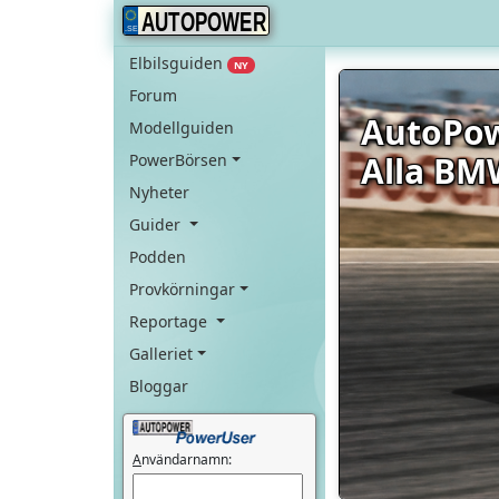
AUTOPOWER
Elbilsguiden
NY
Forum
AutoPo
Modellguiden
Alla BM
PowerBörsen
Nyheter
Guider
Podden
Provkörningar
Reportage
Galleriet
Bloggar
A
nvändarnamn: