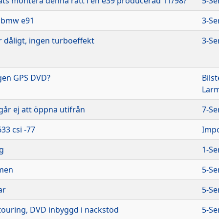
ats montera denna ratt i en e39 producerad 11/98?
5-Se
t bmw e91
3-Se
dåligt, ingen turboeffekt
3-Se
ngen GPS DVD?
Bils
Lar
år ej att öppna utifrån
7-Se
3 csi -77
Imp
g
1-Se
rmen
5-Se
ar
5-Se
touring, DVD inbyggd i nackstöd
5-Se