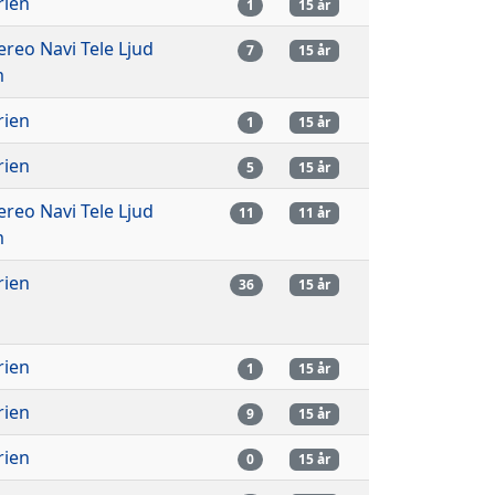
rien
1
15 år
tereo Navi Tele Ljud
7
15 år
m
rien
1
15 år
rien
5
15 år
tereo Navi Tele Ljud
11
11 år
m
rien
36
15 år
rien
1
15 år
rien
9
15 år
rien
0
15 år