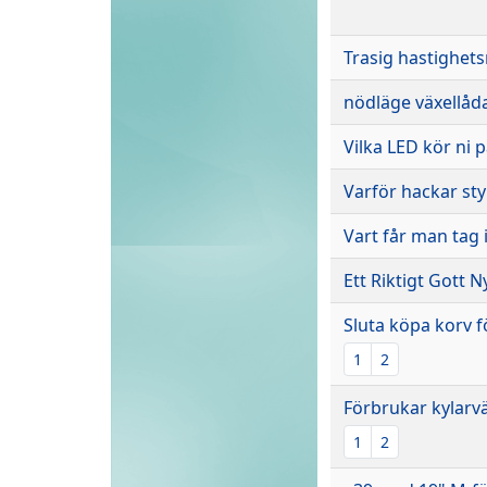
Trasig hastighet
nödläge växellåd
Vilka LED kör ni p
Varför hackar st
Vart får man tag i
Ett Riktigt Gott N
Sluta köpa korv f
1
2
Förbrukar kylarvä
1
2