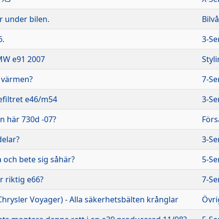
r under bilen.
Bilv
6.
3-Se
BMW e91 2007
Styl
r värmen?
7-Se
efiltret e46/m54
3-Se
en här 730d -07?
Förs
delar?
3-Se
a och bete sig såhär?
5-Se
r riktig e66?
7-Se
hrysler Voyager) - Alla säkerhetsbälten krånglar
Övri