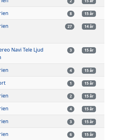
rien
2
15 år
rien
8
15 år
rien
27
14 år
tereo Navi Tele Ljud
3
15 år
m
rien
4
15 år
ort
1
15 år
rien
2
15 år
rien
4
15 år
rien
3
15 år
rien
6
15 år