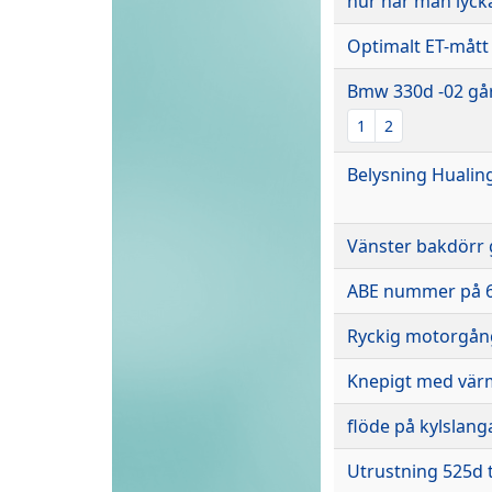
hur har man lyck
Optimalt ET-måt
Bmw 330d -02 går 
1
2
Belysning Huali
Vänster bakdörr g
ABE nummer på 63
Ryckig motorgån
Knepigt med vä
flöde på kylslang
Utrustning 525d 