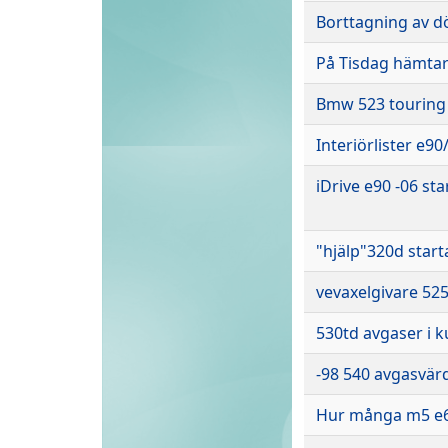
Borttagning av dö
På Tisdag hämtar 
Bmw 523 touring 
Interiörlister e90
iDrive e90 -06 star
"hjälp"320d start
vevaxelgivare 525
530td avgaser i 
-98 540 avgasvär
Hur många m5 e6