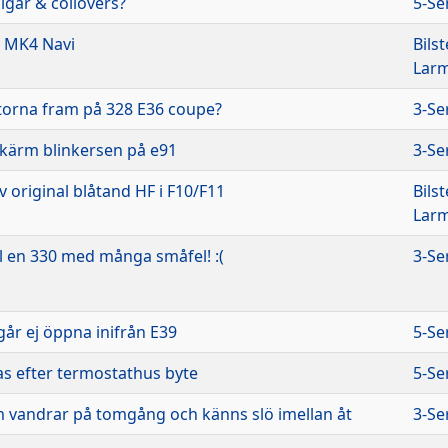
lgar & coilovers?
5-Se
e MK4 Navi
Bils
Lar
torna fram på 328 E36 coupe?
3-Se
skärm blinkersen på e91
3-Se
 original blåtand HF i F10/F11
Bils
Lar
ll en 330 med många småfel! :(
3-Se
år ej öppna inifrån E39
5-Se
as efter termostathus byte
5-Se
vandrar på tomgång och känns slö imellan åt
3-Se