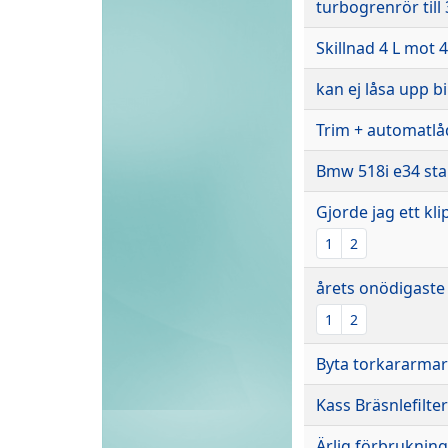
turbogrenrör till
Skillnad 4 L mot 4
kan ej låsa upp b
Trim + automatlå
Bmw 518i e34 star
Gjorde jag ett kli
1
2
årets onödigaste
1
2
Byta torkararmar 
Kass Bräsnlefilter
Ärlig förbrukning