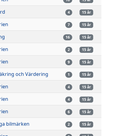
ård
4
15 år
rien
7
15 år
ing
16
15 år
rien
2
15 år
rien
9
15 år
äkring och Värdering
1
15 år
rien
4
15 år
rien
4
15 år
rien
6
15 år
ga bilmärken
2
15 år