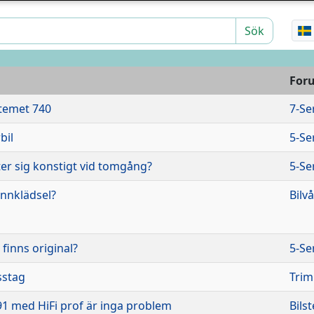
Sök
For
stemet 740
7-Se
bil
5-Se
er sig konstigt vid tomgång?
5-Se
innklädsel?
Bilv
 finns original?
5-Se
sstag
Trim
1 med HiFi prof är inga problem
Bils