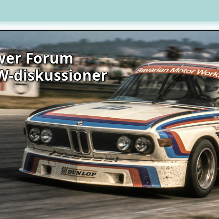
wer Forum
W-diskussioner