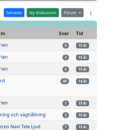
Senaste
Ny diskussion
Forum
um
Svar
Tid
rien
0
15 år
rien
3
15 år
rien
6
15 år
ård
40
14 år
rien
1
15 år
ning och väghållning
2
15 år
tereo Navi Tele Ljud
7
15 år