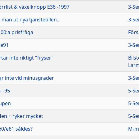
rrlist & växelknopp E36 -1997
3-Se
man ut nya tjänstebilen..
3-Se
00:a prisfråga
Förs
/e91
3-Se
tar inte riktigt "fryser"
Bils
Lar
ar inte vid minusgrader
3-Se
i -95
5-Se
kupen
5-Se
den + ryker mycket
5-Se
0/e61 såldes?
M-mo