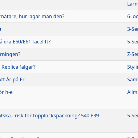
Lar
smätare, hur lagar man den?
6- o
a
3-Se
å era E60/E61 facelift?
5-Se
yrningen?
Z-Se
 Replica fälgar?
Styl
ytt År på Er
Samt
ör h-e
Allm
tska - risk för topplockspackning? 540 E39
5-Se