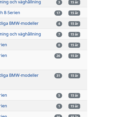
ning och väghållning
3
15 år
ch 8-Serien
17
15 år
liga BMW-modeller
4
15 år
ning och väghållning
7
15 år
rien
0
15 år
rien
26
15 år
liga BMW-modeller
31
15 år
rien
5
15 år
rien
1
15 år
rien
16
15 år