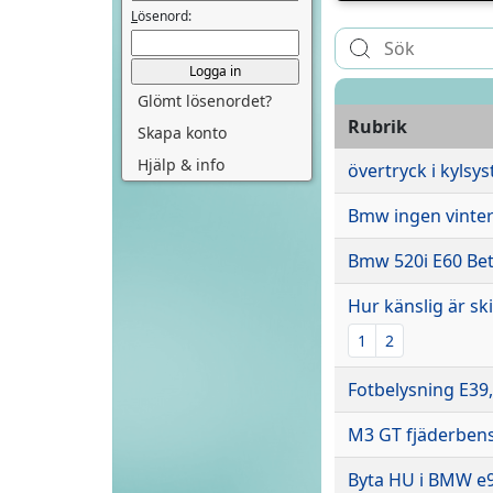
L
ösenord:
Glömt lösenordet?
Rubrik
Skapa konto
Hjälp & info
övertryck i kylsy
Bmw ingen vinter
Bmw 520i E60 Bet
Hur känslig är sk
1
2
Fotbelysning E39,
M3 GT fjäderben
Byta HU i BMW e9