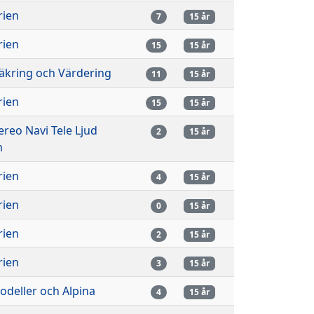
rien
7
15 år
rien
15
15 år
äkring och Värdering
11
15 år
rien
15
15 år
tereo Navi Tele Ljud
2
15 år
m
rien
4
15 år
rien
0
15 år
rien
2
15 år
rien
3
15 år
deller och Alpina
4
15 år