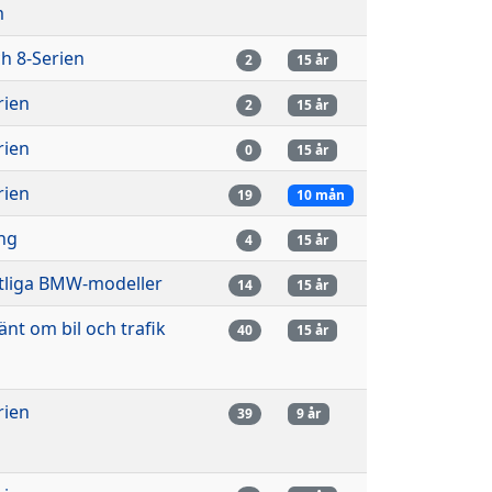
m
ch 8-Serien
2
15 år
rien
2
15 år
rien
0
15 år
rien
19
10 mån
ing
4
15 år
liga BMW-modeller
14
15 år
änt om bil och trafik
40
15 år
rien
39
9 år