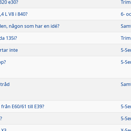
 320 e30?
Trim
,4 L V8 i 840?
6- o
ilen, någon som har en idé?
Samt
da 135i?
Trim
tar inte
5-Se
pp?
5-Se
 tråd
Samt
från E60/61 till E39?
5-Se
?
5-Se
 X3
X-Se