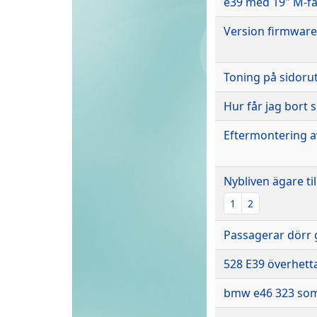
e39 med 19" M-fä
Version firmwar
Toning på sidoru
Hur får jag bort 
Eftermontering av
Nybliven ägare ti
1
2
Passagerar dörr g
528 E39 överhett
bmw e46 323 som 