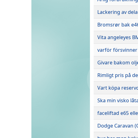
Lackering av dela
Bromsrør bak e4
Vita angeleyes 
varför försvinne
Givare bakom olj
Rimligt pris på d
Vart köpa reserv
Ska min visko låt
faceliftad e65 elle
Dodge Caravan (C